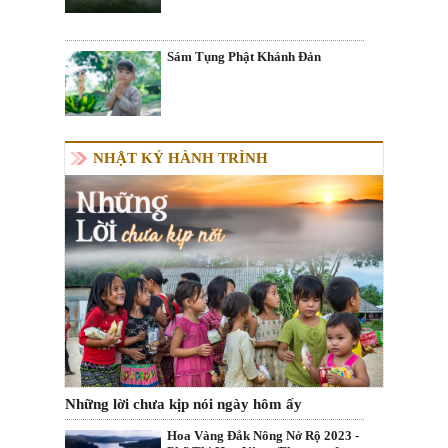
Sám Tụng Phật Khánh Đản
NHẬT KÝ HÀNH TRÌNH
Những lời chưa kịp nói ngày hôm ấy
Hoa Vàng Đắk Nông Nở Rộ 2023 -