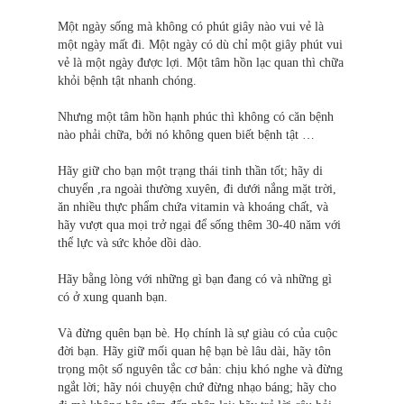
Một ngày sống mà không có phút giây nào vui vẻ là
một ngày mất đi. Một ngày có dù chỉ một giây phút vui
vẻ là một ngày được lợi. Một tâm hồn lạc quan thì chữa
khỏi bệnh tật nhanh chóng.
Nhưng một tâm hồn hạnh phúc thì không có căn bệnh
nào phải chữa, bởi nó không quen biết bệnh tật …
Hãy giữ cho bạn một trạng thái tinh thần tốt; hãy di
chuyển ,ra ngoài thường xuyên, đi dưới nắng mặt trời,
ăn nhiều thực phẩm chứa vitamin và khoáng chất, và
hãy vượt qua mọi trở ngại để sống thêm 30-40 năm với
thể lực và sức khỏe dồi dào.
Hãy bằng lòng với những gì bạn đang có và những gì
có ở xung quanh bạn.
Và đừng quên bạn bè. Họ chính là sự giàu có của cuộc
đời bạn. Hãy giữ mối quan hệ bạn bè lâu dài, hãy tôn
trọng một số nguyên tắc cơ bản: chịu khó nghe và đừng
ngắt lời; hãy nói chuyện chứ đừng nhạo báng; hãy cho