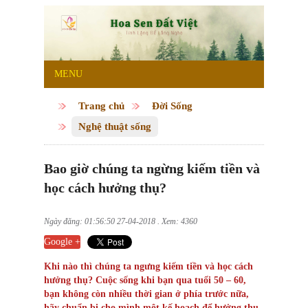
MENU
Trang chủ
Đời Sống
Nghệ thuật sống
Bao giờ chúng ta ngừng kiếm tiền và
học cách hưởng thụ?
Ngày đăng: 01:56:50 27-04-2018 . Xem: 4360
Google +
Khi nào thì chúng ta ngưng kiếm tiền và học cách
hưởng thụ? Cuộc sống khi bạn qua tuổi 50 – 60,
bạn không còn nhiều thời gian ở phía trước nữa,
hãy chuẩn bị cho mình một kế hoạch để hưởng thụ,