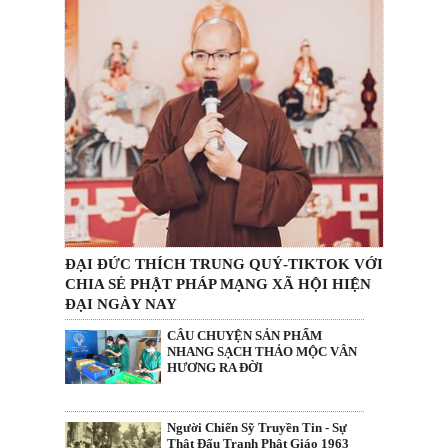
ĐẠI ĐỨC THÍCH TRUNG QUÝ-TIKTOK VỚI
CHIA SẺ PHẬT PHÁP MẠNG XÃ HỘI HIỆN
ĐẠI NGÀY NAY
CÂU CHUYỆN SẢN PHẨM
NHANG SẠCH THẢO MỘC VÂN
HƯƠNG RA ĐỜI
Người Chiến Sỹ Truyền Tin - Sự
Thật Đấu Tranh Phật Giáo 1963