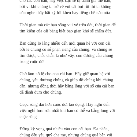
cho các con bạn, hay việc bạn sẽ bị đánh giá thế nào,
bởi vì khi chúng ta trở về với cát bụi rồi thì ta không
còn nghe thấy bất kỳ lời khen hay tiếng chê nào nữa.
Thời gian mà các bạn sống vui vẻ trên đời, thời gian để
tìm kiếm của cải bằng biết bao gian khó sẽ chấm dứt.
Bạn đừng lo lắng nhiều đến mối quan hệ với con cái,
bởi lẽ chúng có số phận riêng của chúng, và chúng sẽ
tìm được, chắc chắn là như vậy, con đường của chúng
trong cuộc đời.
Chớ làm nô lệ cho con cái bạn. Hãy giữ quan hệ với
chúng, yêu thương chúng và giúp đỡ chúng khi chúng
cần, nhưng đồng thời hãy bằng lòng với số của cải bạn
đã dành dụm cho chúng.
Cuộc sống dài hơn cuộc đời lao động. Hãy nghĩ đến
việc nghỉ hưu sớn nhất khi bạn có thể và bằng lòng với
cuộc sống.
Đừng kỳ vọng quá nhiều vào con cái bạn. Đa phần,
chúng đều yêu quý cha mẹ, nhưng chúng quá bận với