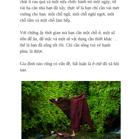
chút ít rau quả và một nửa chiếc bánh mì mỗi ngày; từ
vài ba căn nhà bạn đã xây, thực tế là bạn chỉ cần vài mét
vuông cho bạn: một chỗ ngủ, một chỗ nghỉ ngơi, một
chỗ tắm và một chỗ làm bếp.
Với chừng ấy thời gian mà bạn cần một chỗ ở, một số
tiền để ăn, để mặc và một số vật dụng cần thiết khác …
thế là bạn đã sống tốt rồi. Chỉ cần sống vui vẻ hạnh
phúc là được.
Gia đình nào cũng có vấn đề, bất luận là ở chế độ xã hội
nào.