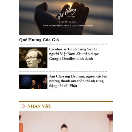
Quê Hương Của Gió
Cố nhạc sĩ Trịnh Công Sơn là
người Việt Nam đầu tiên được
Google Doodles vinh danh
Ani Choying Drolma, người cất lên
những thanh âm thần thánh rung
động tới cõi Phật
NHÂN VẬT