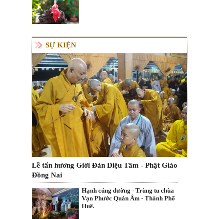
SỰ KIỆN
Lễ tấn hương Giới Đàn Diệu Tâm - Phật Giáo
Đồng Nai
Hạnh cúng dường - Trùng tu chùa
Vạn Phước Quán Âm - Thành Phố
Huế.