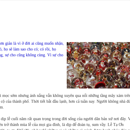
ơn giản là vì ở đời ai cũng muốn nhận,
, họ sẽ làm sao cho có; có rồi, họ
g, sự cho cũng không cùng. Vì sự cho
ời mọc sớm nhưng ánh nắng vẫn không xuyên qua nổi những tầng mây xám trê
ộ của thành phố. Thời tiết bắt đầu lạnh, hơn cả tuần nay. Người không nhà đ
âm.
dịp lễ cuối năm rất quan trọng trong đời sống của người dân bản xứ nơi đây. 
iên trở thành mùa lễ của mọi gia đình, là dịp để đoàn tụ, sum vầy. Lễ Tạ Ơn