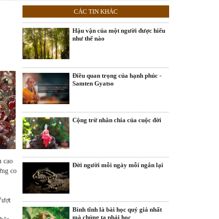
CÁC TIN KHÁC
Hậu vận của một người được hiểu
như thế nào
Điều quan trọng của hạnh phúc -
Samten Gyatso
Cộng trừ nhân chia của cuộc đời
n cao
Đời người mỗi ngày mỗi ngắn lại
ứng co
Vượt
Bình tĩnh là bài học quý giá nhất
mà chúng ta phải học