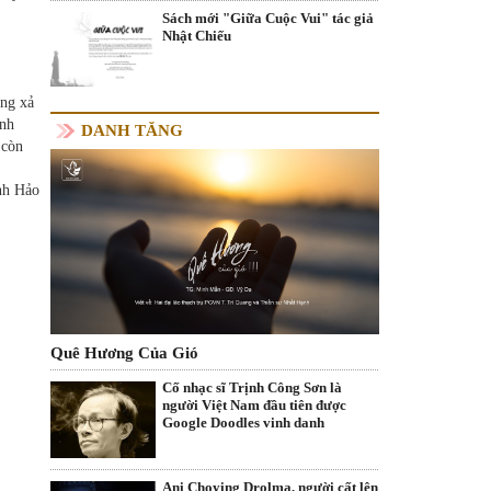
Sách mới "Giữa Cuộc Vui" tác giả
Nhật Chiếu
ông xả
ảnh
DANH TĂNG
 còn
nh Hảo
Quê Hương Của Gió
Cố nhạc sĩ Trịnh Công Sơn là
người Việt Nam đầu tiên được
Google Doodles vinh danh
Ani Choying Drolma, người cất lên