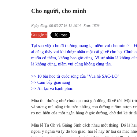
Cho người, cho mình
Ngày đăng: 00:03:27 16-12-2014 . Xem: 1809
Google +
Tại sao việc cho đi thường mang lại niềm vui cho mình? – Đ
ai cũng thấy vui khi được nhận một cái gì về cho họ. Chưa có
muốn có thêm, không bao giờ cùng. Vì sự nhận là không cùn
là không cùng, niềm vui cũng không cùng tận.
>> 10 bài học từ cuộc sống của "Vua hề SÁC-LÔ"
>> Cạm bẫy giàu sang
>> An lạc và hạnh phúc
Mùa thu dường như chưa qua mà gió đông đã về tới. Mặt tr
và sương mù nặng trĩu trên những con đường nườm nượp xe c
ro nơi hiên của một ngân hàng ở góc đường, chờ đợi kẻ từ t
Mùa lễ Tạ Ơn và Giáng Sinh cách nhau một tháng. Đó là hai 
ngoài ý nghĩa và lý do tôn giáo, hai lễ này từ lâu đã mặc nh