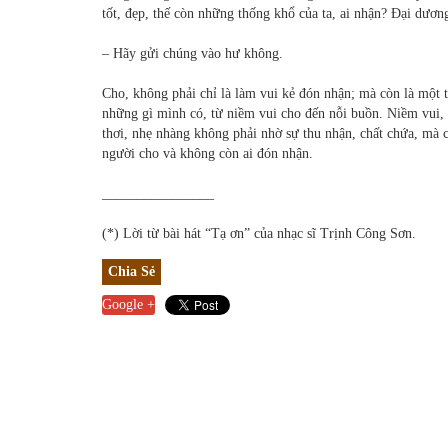
tốt, đẹp, thế còn những thống khổ của ta, ai nhận? Đại dươn
– Hãy gửi chúng vào hư không.
Cho, không phải chỉ là làm vui kẻ đón nhận; mà còn là một t
những gì mình có, từ niềm vui cho đến nỗi buồn. Niềm vui,
thơi, nhẹ nhàng không phải nhờ sự thu nhận, chất chứa, mà c
người cho và không còn ai đón nhận.
________________
(*) Lời từ bài hát “Tạ ơn” của nhạc sĩ Trịnh Công Sơn.
Chia Sẻ
Google +