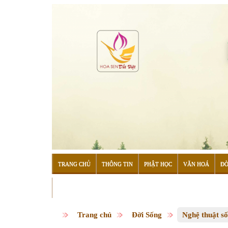
TRANG CHỦ
THÔNG TIN
PHẬT HỌC
VĂN HOÁ
ĐỜ
ĐỌC SÁCH
Trang chủ
Đời Sống
Nghệ thuật s