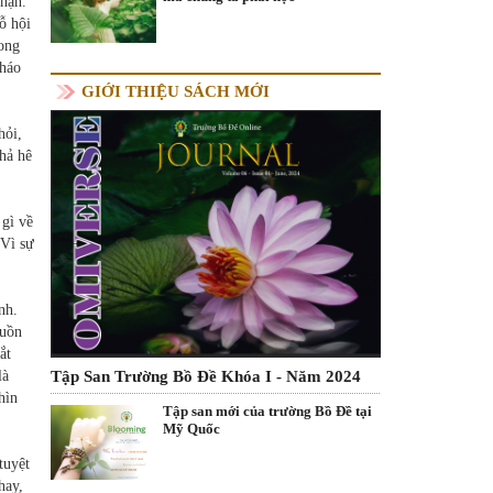
nhận.
ỗ hội
rong
tháo
GIỚI THIỆU SÁCH MỚI
hỏi,
hả hê
 gì về
 Vì sự
nh.
buồn
ắt
Tập San Trường Bồ Đề Khóa I - Năm 2024
là
hìn
Tập san mới của trường Bồ Đề tại
Mỹ Quốc
tuyệt
hay,