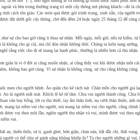
người, tạ ơn đời” (*), nhớ nghĩ những ai và những gì mình được hạnh phúc đón 
 ngoài và bên trong thường trang trí một cây thông nơi phòng khách—đó là ch
 tính cách tôn giáo. Các món quà được gói trịnh trọng, xinh xắn, của người t
u được đặt dưới gốc cây thông, chờ đến đêm 24 hoặc ngày 25 tháng 12 để cùng 
như sự cho bao giờ cũng ít thua sự nhận. Mỗi ngày, mỗi giờ, nếu tự kiểm, tự 
i là không cho gì cả), mà chỉ đón nhận không thôi. Chúng ta luôn sung sướng, 
 nghĩ rằng việc cho đi sẽ mang lại hạnh phúc, thường là nhiều hơn cả thu nhận.
n giản là vì ở đời ai cũng muốn nhận, ai cũng thấy vui khi được nhận một cái
thêm, không bao giờ cùng. Vì sự nhận là không cùng, sự cho cũng không cùng.
uốc men cho người bệnh. Áo quần cho kẻ rách nát. Chăn mền cho người giá lạ
. An ủi người mất mát. Khích lệ kẻ từ tâm. Chia vui người thành công. Chia 
oạn văn bay bổng, lời ru tha thiết, tay ấm thân tình, nụ cười thân thiện, ánh m
, mang lại niềm vui cho người; mà mang lại niềm vui cho người, cũng chính 
h được vui theo một lần; nghìn người thu nhận và vui, mình được vui theo ng
 niềm vui.
 an, thiếu thốn, tự ti, ganh ghét, hờn giận, chán nản, bất đắc chí, thất vọng, 
 là người có thể chia sẻ gánh nặng khủng khiếp ấy? Ta cho người những gì vui, 