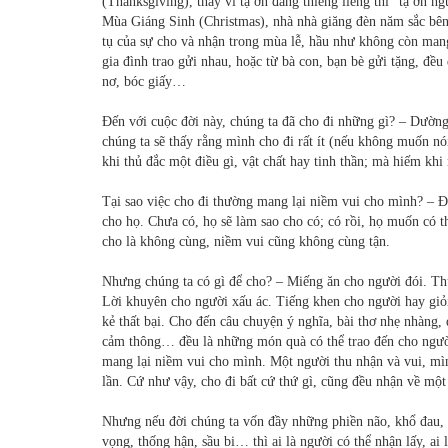
(Thanksgiving), thay vì tạ ơn đấng thiêng liêng thì “tạ ơn 
Mùa Giáng Sinh (Christmas), nhà nhà giăng đèn năm sắc bên
tụ của sự cho và nhận trong mùa lễ, hầu như không còn mang
gia đình trao gửi nhau, hoặc từ bà con, bạn bè gửi tặng, đề
nơ, bóc giấy…
Đến với cuộc đời này, chúng ta đã cho đi những gì? – Dường 
chúng ta sẽ thấy rằng mình cho đi rất ít (nếu không muốn nó
khi thủ đắc một điều gì, vật chất hay tinh thần; mà hiếm khi
Tại sao việc cho đi thường mang lại niềm vui cho mình? – Đơ
cho họ. Chưa có, họ sẽ làm sao cho có; có rồi, họ muốn có 
cho là không cùng, niềm vui cũng không cùng tận.
Nhưng chúng ta có gì để cho? – Miếng ăn cho người đói. Th
Lời khuyên cho người xấu ác. Tiếng khen cho người hay giỏi
kẻ thất bại. Cho đến câu chuyện ý nghĩa, bài thơ nhẹ nhàng, đ
cảm thông… đều là những món quà có thể trao đến cho người
mang lại niềm vui cho mình. Một người thu nhận và vui, mìn
lần. Cứ như vậy, cho đi bất cứ thứ gì, cũng đều nhận về một
Nhưng nếu đời chúng ta vốn đầy những phiền não, khổ đau, bất
vọng, thống hận, sầu bi… thì ai là người có thể nhận lấy, ai