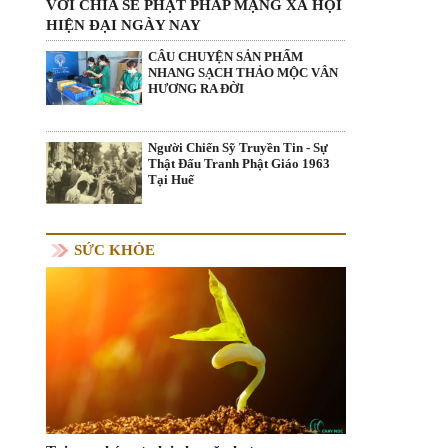
VỚI CHIA SẺ PHẬT PHÁP MẠNG XÃ HỘI
HIỆN ĐẠI NGÀY NAY
CÂU CHUYỆN SẢN PHẨM
NHANG SẠCH THẢO MỘC VÂN
HƯƠNG RA ĐỜI
Người Chiến Sỹ Truyền Tin - Sự
Thật Đấu Tranh Phật Giáo 1963
Tại Huế
SỨC KHỎE