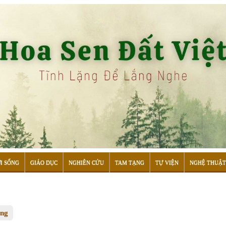
I SỐNG
GIÁO DỤC
NGHIÊN CỨU
TAM TẠNG
TỰ VIỆN
NGHỆ THUẬT
ống