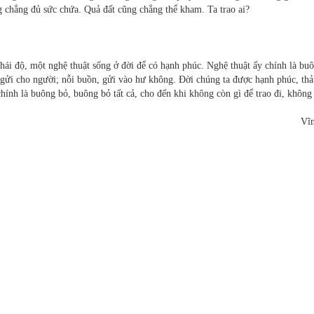
g chẳng đủ sức chứa. Quả đất cũng chẳng thể kham. Ta trao ai?
hái độ, một nghệ thuật sống ở đời để có hạnh phúc. Nghệ thuật ấy chính là bu
 gửi cho người; nỗi buồn, gửi vào hư không. Đời chúng ta được hạnh phúc, th
hính là buông bỏ, buông bỏ tất cả, cho đến khi không còn gì để trao đi, không
Vĩ