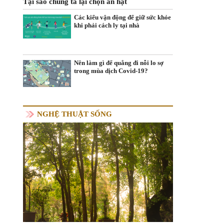
Tại sao chúng ta lại chọn ăn hạt
Các kiểu vận động để giữ sức khỏe
khi phải cách ly tại nhà
Nên làm gì để quẳng đi nỗi lo sợ
trong mùa dịch Covid-19?
NGHỆ THUẬT SỐNG