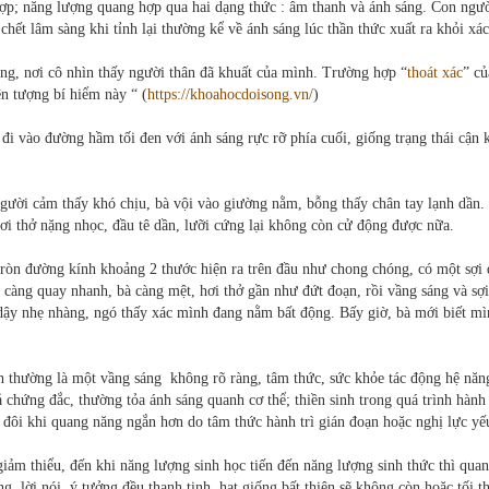
ợp; năng lượng quang hợp qua hai dạng thức : âm thanh và ánh sáng. Con ngườ
hết lâm sàng khi tỉnh lại thường kể về ánh sáng lúc thần thức xuất ra khỏi xác
ng, nơi cô nhìn thấy người thân đã khuất của mình. Trường hợp “
thoát xác
” c
ện tượng bí hiểm này “ (
https://khoahocdoisong.vn/
)
đi vào đường hầm tối đen với ánh sáng rực rỡ phía cuối, giống trạng thái cận k
người cảm thấy khó chịu, bà vội vào giường nằm, bỗng thấy chân tay lạnh dần.
ơi thở nặng nhọc, đầu tê dần, lưỡi cứng lại không còn cử động được nữa.
tròn đường kính khoảng 2 thước hiện ra trên đầu như chong chóng, có một sợi
 càng quay nhanh, bà càng mệt, hơi thở gần như đứt đoạn, rồi vầng sáng và sợ
 dậy nhẹ nhàng, ngó thấy xác mình đang nằm bất động. Bấy giờ, bà mới biết mì
h thường là một vầng sáng không rõ ràng, tâm thức, sức khỏe tác động hệ năn
 chứng đắc, thường tỏa ánh sáng quanh cơ thể; thiền sinh trong quá trình hành 
đôi khi quang năng ngắn hơn do tâm thức hành trì gián đoạn hoặc nghị lực yế
iảm thiểu, đến khi năng lượng sinh học tiến đến năng lượng sinh thức thì qua
 lời nói, ý tưởng đều thanh tịnh, hạt giống bất thiện sẽ không còn hoặc tối t