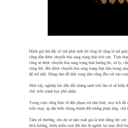
Hành giả thủ đắc trí tuệ phát sinh thì lòng từ cũng là tuệ g
cũng dần được chuyển hóa sang trạng thái tích cực. Tính t
cũng sẽ được chuyển hóa sang trạng thái buông bỏ, xả ly; cũn
cũng thế, đều được chuyển hóa sang trạng thái tâm trong sá
để trừ diệt. Dùng tâm để diệt vọng tâm cũng đều rơi vào vọ
Như vậy, nghiệp lực dẫn dắt chúng sanh trôi lăn vô số kiếp
chế, trốn tránh hay phủ nhận.
Trong cuộc sống thực tế đến phạm trù tâm linh, mọi ách tắt
trốn chạy, áp đặt biến chúng thành đối tượng phản ứng, chủ 
Tâm vô thường, cho dù sơ tâm xuất gia là một động lực cực 
lệch hướng, thiếu kiểm soát đôi khi đi ngược lại mục đích ba