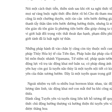
Nói một cách thực tiễn, thiền sinh sau khi rời xa nghi thức t
mọi sự ràng buộc nghi thức đều được rũ bỏ.Cho dù tham muốn
cũng là một chướng duyên, một rào cản trên bước đường giải t
thanh tẩy thân tâm trên bước đường hướng thiện, nhưng là m
tôn giáo dù tôn giáo là phương tiện bước đầu giúp chúng ta t
vì giới luật đối trọng việc thất thoát đạo hạnh, phạm điều p
giới tánh đã là luật nghi tự thân.
Những pháp hành đi vào chân lý cũng còn tùy thuộc mỗi cun
pháp Thủy Hỏa ký tế của Tiên đạo, Pháp luân đại pháp của 
bộ môn thuộc nhánh Vipassana, Tứ niệm xứ, pháp quán tưở
động lực vũ trụ tác động khai mở luân xa; có pháp dùng ánh
yên hay còn gọi là tuyến não thùy là một tuyến nội tiết có k
yên của thân xương bướm. Đây là một tuyến quan trọng giữ v
Ngoài nhiệm vụ tiết ra nhiều loại hormon khác nhau, tác đ
lượng tâm linh, tác động khai mở con mắt thứ ba khi công n
th
Đành rằng Tuyến yên và tuyến tùng liên kết hỗ tương để quy
thức chủ động hướng thượng và hướng thiện thì tuyến yên và 
được thăng hoa.