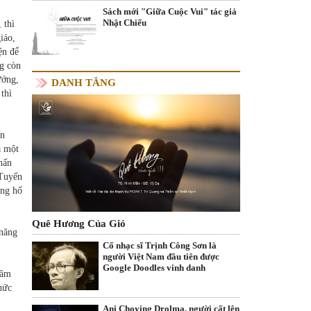
Sách mới "Giữa Cuộc Vui" tác giả
Nhật Chiếu
 thì
iáo,
ện để
ng còn
ướng,
DANH TĂNG
thì
ến
a một
hấn
aTuyến
ong hố
Quê Hương Của Gió
 năng
Cố nhạc sĩ Trịnh Công Sơn là
người Việt Nam đầu tiên được
Google Doodles vinh danh
tâm
hức
Ani Choying Drolma, người cất lên