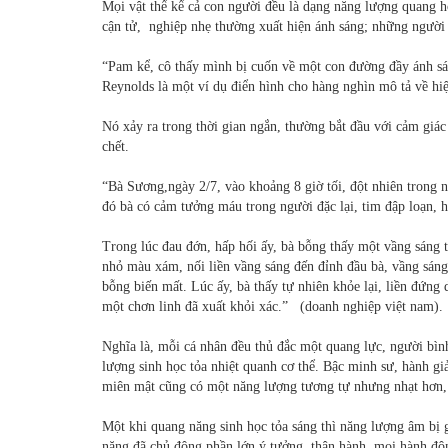
Mọi vật thể kể cả con người đều là dạng năng lượng quang h
cận tử, nghiệp nhẹ thường xuất hiện ánh sáng; những người c
“Pam kể, cô thấy mình bị cuốn về một con đường đầy ánh sá
Reynolds là một ví dụ điển hình cho hàng nghìn mô tả về hi
Nó xảy ra trong thời gian ngắn, thường bắt đầu với cảm giác 
chết.
“Bà Sương,ngày 2/7, vào khoảng 8 giờ tối, đột nhiên trong 
đó bà có cảm tưởng máu trong người đặc lại, tim đập loạn, h
Trong lúc đau đớn, hấp hối ấy, bà bỗng thấy một vầng sáng 
nhỏ màu xám, nối liền vầng sáng đến đỉnh đầu bà, vầng sáng
bỗng biến mất. Lúc ấy, bà thấy tự nhiên khỏe lại, liền đứng
một chơn linh đã xuất khỏi xác.” (doanh nghiệp việt nam).
Nghĩa là, mỗi cá nhân đều thủ đắc một quang lực, người bìn
lượng sinh học tỏa nhiệt quanh cơ thể. Bậc minh sư, hành giả
miên mật cũng có một năng lượng tương tự nhưng nhạt hơn, 
Một khi quang năng sinh học tỏa sáng thì năng lượng âm bị g
năng đã chủ động phần lớn ý tưởng, thân hành, mọi hành động,