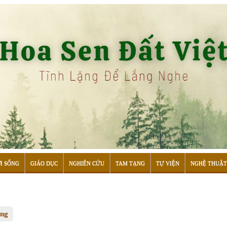
I SỐNG
GIÁO DỤC
NGHIÊN CỨU
TAM TẠNG
TỰ VIỆN
NGHỆ THUẬT
ống