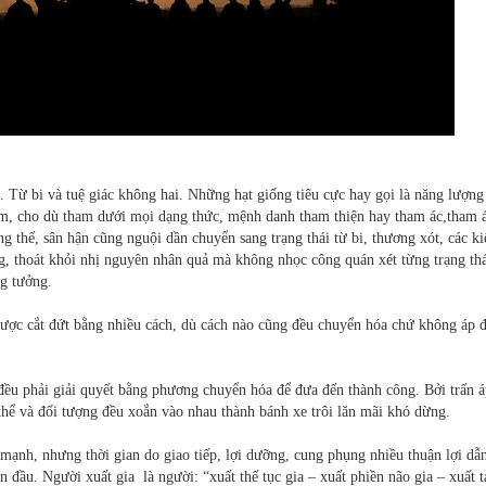
iác. Từ bi và tuệ giác không hai. Những hạt giống tiêu cực hay gọi là năng lượn
ham, cho dù tham dưới mọi dạng thức, mệnh danh tham thiện hay tham ác,tham 
g thế, sân hận cũng nguội dần chuyển sang trạng thái từ bi, thương xót, các ki
ng, thoát khỏi nhị nguyên nhân quả mà không nhọc công quán xét từng trạng th
ng tưởng.
 được cắt đứt bằng nhiều cách, dù cách nào cũng đều chuyển hóa chứ không áp đ
 đều phải giải quyết bằng phương chuyển hóa để đưa đến thành công. Bởi trấn á
thể và đối tượng đều xoắn vào nhau thành bánh xe trôi lăn mãi khó dừng.
mạnh, nhưng thời gian do giao tiếp, lợi dưỡng, cung phụng nhiều thuận lợi dẫ
n đầu. Người xuất gia là người: “xuất thế tục gia – xuất phiền não gia – xuất 