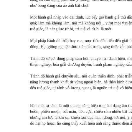
như bóng dáng của ảo ảnh bất chợt.
Một hành giả nhập vào đại định, lúc bấy giờ hành giả thủ đắ
quả; làm mà không làm, nói mà không nói…vượt mọi ý niệm p
tuệ giác, là năng lực từ bi, trí tuệ và từ bi là một.
Mọi pháp hành dù thấp hay cao, mục tiêu đều tiến đến giải th
đồng. Hạt giống nghiệp thức tiềm ẩn trong tạng thức vẫn ph
Trình độ sơ cơ, dùng pháp sám hối, chuyên trì danh hiệu, mậ
thiện nghiệp, hóa giải chướng duyên, tránh phạm nghiệp xấu
Trình độ hành giả chuyên sâu, nội quán thiền định, phát tri
năng lượng thanh khiết từ vùng ngoại biên, hệ thần kinh được
đến tuệ giác, tự tánh vô lượng quang là nguồn trí tuệ vô biê
Bản chất tự tánh là một quang năng hiệu ứng hai dạng âm t
buồn, phiền muộn, bất mãn, tiêu cực, chiêu cảm nhiều bất tr
những âm lực tà khí sai khiến xúi dục hành động, lời nói, ý
đó hại họ hoặc; họ cũng thấy xuất hiện ánh sáng thuộc diện 