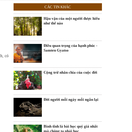
CÁC TIN KHÁC
Hậu vận của một người được hiểu
như thế nào
Điều quan trọng của hạnh phúc -
Samten Gyatso
nh, có
Cộng trừ nhân chia của cuộc đời
Đời người mỗi ngày mỗi ngắn lại
Bình tĩnh là bài học quý giá nhất
mà chúng ta phải học