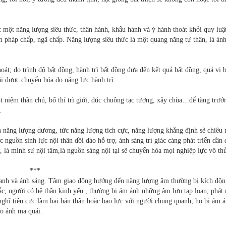
c một năng lượng siêu thức, thân hành, khẩu hành và ý hành thoát khỏi quy luậ
háp chấp, ngã chấp. Năng lượng siêu thức là một quang năng tự thân, là ánh
oát; do trình độ bất đồng, hành trì bất đồng đưa đến kết quả bất đồng, quả vị b
ải được chuyển hóa do năng lực hành trì.
t niệm thần chú, bố thí trì giới, đúc chuông tạc tượng, xây chùa…để tăng trưở
.
ển năng lượng dương, tức năng lượng tich cực, năng lượng khẳng định sẽ chiêu 
 nguồn sinh lực nội thân dồi dào hỗ trợ, ánh sáng trí giác càng phát triển dần
n, là minh sư nội tâm,là nguồn sáng nội tại sẽ chuyển hóa mọi nghiệp lực vô th
***
hanh và ánh sáng. Tâm giao động hướng đến năng lượng âm thường bị kích độn
ắc; người có hệ thần kinh yếu , thường bị ám ảnh những âm lưu tạp loạn, phát 
 nghĩ tiêu cực làm hại bản thân hoặc bạo lực với người chung quanh, họ bị ám ả
ảo ảnh ma quái.