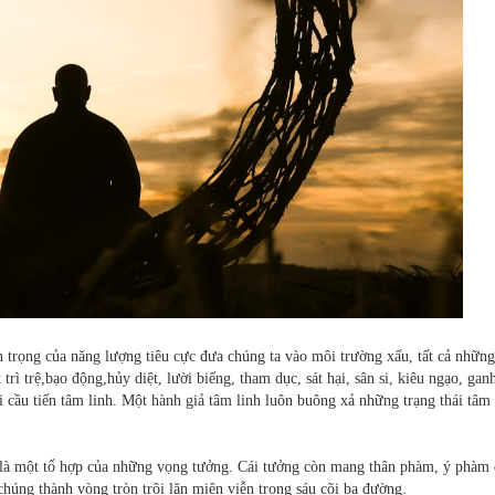
 trọng của năng lượng tiêu cực đưa chúng ta vào môi trường xấu, tất cả những
ì trệ,bạo động,hủy diệt, lười biếng, tham dục, sát hại, sân si, kiêu ngạo, ganh
ầu tiến tâm linh. Một hành giả tâm linh luôn buông xả những trạng thái tâm 
 là một tổ hợp của những vọng tưởng. Cái tưởng còn mang thân phàm, ý phàm 
húng thành vòng tròn trôi lăn miên viễn trong sáu cõi ba đường.