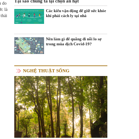
Tại sao chúng ta lại chọn ăn hạt
u do
ức là
Các kiểu vận động để giữ sức khỏe
thái
khi phải cách ly tại nhà
Nên làm gì để quẳng đi nỗi lo sợ
trong mùa dịch Covid-19?
NGHỆ THUẬT SỐNG