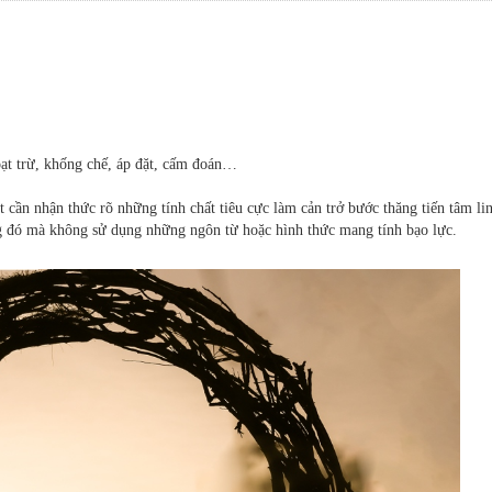
 loạt trừ, khống chế, áp đặt, cấm đoán…
 cần nhận thức rõ những tính chất tiêu cực làm cản trở bước thăng tiến tâm li
g đó mà không sử dụng những ngôn từ hoặc hình thức mang tính bạo lực.