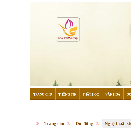
TRANG CHỦ
THÔNG TIN
PHẬT HỌC
VĂN HOÁ
ĐỜ
ĐỌC SÁCH
Trang chủ
Đời Sống
Nghệ thuật s