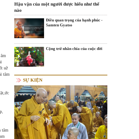
Hậu vận của một người được hiểu như thế
nào
Điều quan trọng của hạnh phúc -
Samten Gyatso
Cộng trừ nhân chia của cuộc đời
g âm
ái
ết sử
ái tâm
SỰ KIỆN
ặt,ức
p,
n tâm
tam