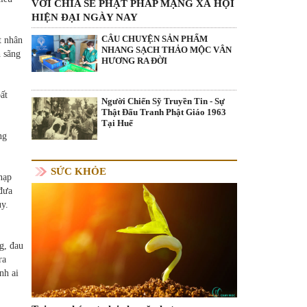
VỚI CHIA SẺ PHẬT PHÁP MẠNG XÃ HỘI
HIỆN ĐẠI NGÀY NAY
CÂU CHUYỆN SẢN PHẨM
t nhân
NHANG SẠCH THẢO MỘC VÂN
 sãng
HƯƠNG RA ĐỜI
ất
Người Chiến Sỹ Truyền Tin - Sự
Thật Đấu Tranh Phật Giáo 1963
Tại Huế
ng
SỨC KHỎE
nạp
 đưa
ủy.
g, đau
ra
nh ai