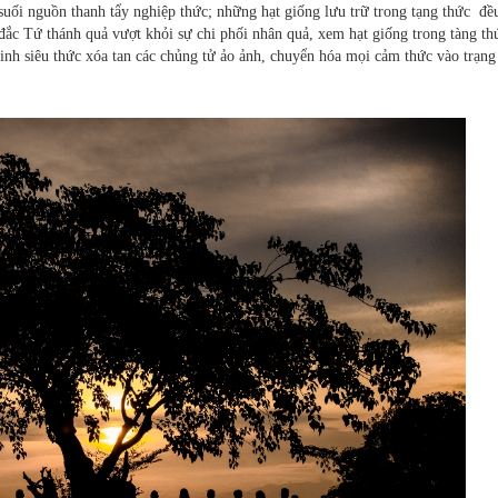
suối nguồn thanh tẩy nghiệp thức; những hạt giống lưu trữ trong tạng thức đề
đắc Tứ thánh quả vượt khỏi sự chi phối nhân quả, xem hạt giống trong tàng th
inh siêu thức xóa tan các chủng tử ảo ảnh, chuyển hóa mọi cảm thức vào trạng 