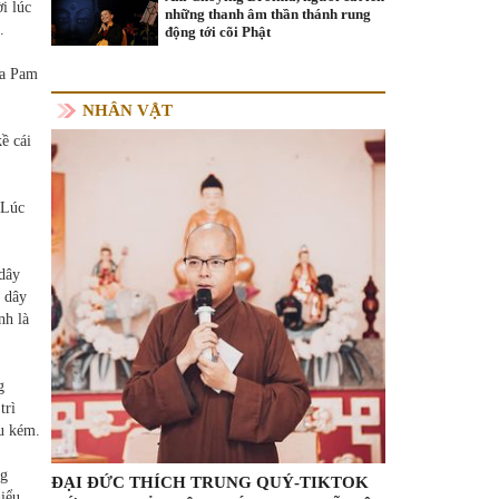
i lúc
những thanh âm thần thánh rung
.
động tới cõi Phật
ủa Pam
NHÂN VẬT
ề cái
 Lúc
 dây
i dây
nh là
g
trì
u kém.
ng
ĐẠI ĐỨC THÍCH TRUNG QUÝ-TIKTOK
hiểu