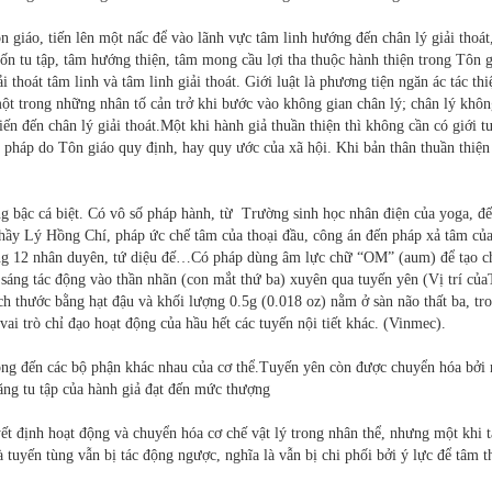
ôn giáo, tiến lên một nấc để vào lãnh vực tâm linh hướng đến chân lý giải thoát,
 tu tập, tâm hướng thiện, tâm mong cầu lợi tha thuộc hành thiện trong Tôn g
hoát tâm linh và tâm linh giải thoát. Giới luật là phương tiện ngăn ác tác thi
ột trong những nhân tố cản trở khi bước vào không gian chân lý; chân lý khô
iến đến chân lý giải thoát.Một khi hành giả thuần thiện thì không cần có giới t
hi pháp do Tôn giáo quy định, hay quy ước của xã hội. Khi bản thân thuần thiện 
g bậc cá biệt. Có vô số pháp hành, từ Trường sinh học nhân điện của yoga, đ
thầy Lý Hồng Chí, pháp ức chế tâm của thoại đầu, công án đến pháp xả tâm củ
ng 12 nhân duyên, tứ diệu đế…Có pháp dùng âm lực chữ “OM” (aum) để tạo c
 sáng tác động vào thần nhãn (con mắt thứ ba) xuyên qua tuyến yên (Vị trí củ
ích thước bằng hạt đậu và khối lượng 0.5g (0.018 oz) nằm ở sàn não thất ba, tr
ai trò chỉ đạo hoạt động của hầu hết các tuyến nội tiết khác. (Vinmec).
ộng đến các bộ phận khác nhau của cơ thể.Tuyến yên còn được chuyển hóa bởi
ăng tu tập của hành giả đạt đến mức thượng
ừa.
ết định hoạt động và chuyển hóa cơ chế vật lý trong nhân thể, nhưng một khi 
tuyến tùng vẫn bị tác động ngược, nghĩa là vẫn bị chi phối bởi ý lực để tâm t