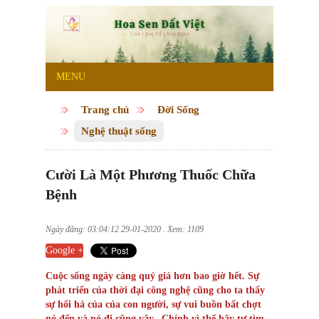
MENU
Trang chủ
Đời Sống
Nghệ thuật sống
Cười Là Một Phương Thuốc Chữa
Bệnh
Ngày đăng: 03:04:12 29-01-2020 . Xem: 1109
Google +
Cuộc sống ngày càng quý giá hơn bao giờ hết. Sự
phát triển của thời đại công nghệ cũng cho ta thấy
sự hối hả của của con người, sự vui buồn bất chợt
nó đến và nó đi cũng vậy. Chính vì thế hãy tự tìm