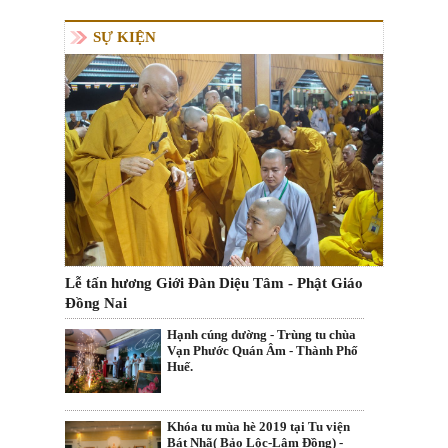
SỰ KIỆN
Lễ tấn hương Giới Đàn Diệu Tâm - Phật Giáo
Đồng Nai
Hạnh cúng dường - Trùng tu chùa
Vạn Phước Quán Âm - Thành Phố
Huế.
Khóa tu mùa hè 2019 tại Tu viện
Bát Nhã( Bảo Lộc-Lâm Đồng) -