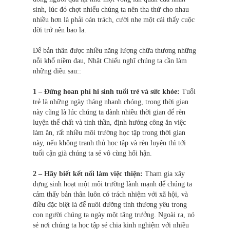
sinh, lúc đó chợt nhiểu chúng ta nên tha thứ cho nhau
nhiều hơn là phải oán trách, cười nhẹ một cái thấy cuộc
đời trở nên bao la.
Để bản thân được nhiều năng lượng chữa thương những
nỗi khổ niềm đau, Nhật Chiếu nghĩ chúng ta cần làm
những điều sau::
1 – Đừng hoan phí hi sinh tuổi trẻ và sức khỏe:
Tuổi
trẻ là những ngày tháng nhanh chóng, trong thời gian
này cũng là lúc chúng ta dành nhiều thời gian để rèn
luyện thể chất và tinh thần, định hướng công ăn việc
làm ăn, rất nhiều môi trường học tập trong thời gian
này, nếu không tranh thủ học tập và rèn luyện thì tới
tuổi cận già chúng ta sẻ vô cùng hối hận.
2 – Hãy biết kết nối làm việc thiện:
Tham gia xây
dựng sinh hoạt một môi trường lành mạnh để chúng ta
cảm thấy bản thân luôn có trách nhiệm với xã hội, và
điều đặc biệt là để nuôi dưỡng tình thương yêu trong
con người chúng ta ngày một tăng trưởng. Ngoài ra, nó
sẻ nơi chúng ta học tập sẻ chia kinh nghiệm với nhiều