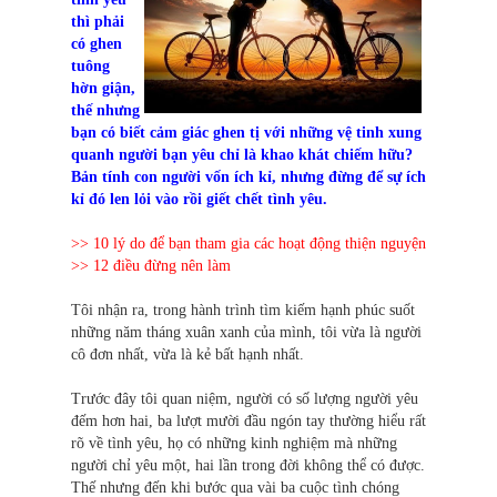
thì phải
có ghen
tuông
hờn giận,
thế nhưng
bạn có biết cảm giác ghen tị với những vệ tinh xung
quanh người bạn yêu chỉ là khao khát chiếm hữu?
Bản tính con người vốn ích kỉ, nhưng đừng để sự ích
kỉ đó len lỏi vào rồi giết chết tình yêu.
>> 10 lý do để bạn tham gia các hoạt động thiện nguyện
>> 12 điều đừng nên làm
Tôi nhận ra, trong hành trình tìm kiếm hạnh phúc suốt
những năm tháng xuân xanh của mình, tôi vừa là người
cô đơn nhất, vừa là kẻ bất hạnh nhất.
Trước đây tôi quan niệm, người có số lượng người yêu
đếm hơn hai, ba lượt mười đầu ngón tay thường hiểu rất
rõ về tình yêu, họ có những kinh nghiệm mà những
người chỉ yêu một, hai lần trong đời không thể có được.
Thế nhưng đến khi bước qua vài ba cuộc tình chóng