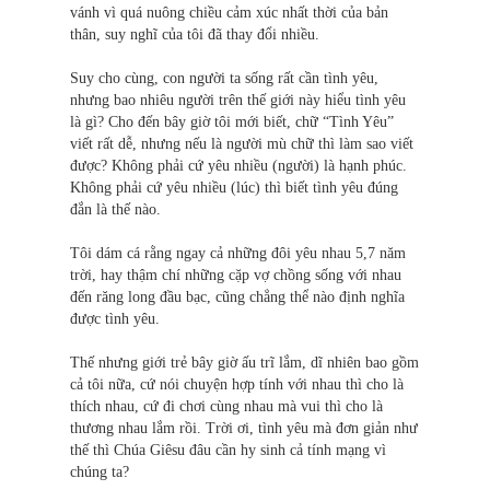
vánh vì quá nuông chiều cảm xúc nhất thời của bản
thân, suy nghĩ của tôi đã thay đổi nhiều.
Suy cho cùng, con người ta sống rất cần tình yêu,
nhưng bao nhiêu người trên thế giới này hiểu tình yêu
là gì? Cho đến bây giờ tôi mới biết, chữ “Tình Yêu”
viết rất dễ, nhưng nếu là người mù chữ thì làm sao viết
được? Không phải cứ yêu nhiều (người) là hạnh phúc.
Không phải cứ yêu nhiều (lúc) thì biết tình yêu đúng
đắn là thế nào.
Tôi dám cá rằng ngay cả những đôi yêu nhau 5,7 năm
trời, hay thậm chí những cặp vợ chồng sống với nhau
đến răng long đầu bạc, cũng chẳng thể nào định nghĩa
được tình yêu.
Thế nhưng giới trẻ bây giờ ấu trĩ lắm, dĩ nhiên bao gồm
cả tôi nữa, cứ nói chuyện hợp tính với nhau thì cho là
thích nhau, cứ đi chơi cùng nhau mà vui thì cho là
thương nhau lắm rồi. Trời ơi, tình yêu mà đơn giản như
thế thì Chúa Giêsu đâu cần hy sinh cả tính mạng vì
chúng ta?