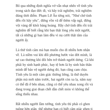
Bỏ qua những định nghĩa vớ vẩn nhạt nhẽo về tình yêu
trong sách đạo đức đi, và hãy trải nghiệm, trải nghiệm
đúng thời điểm. Phạm Lữ Ân từng nói, “Như chờ tình
đến rồi hãy yêu”, đừng vồn vã để thêm vấp ngã, đừng
vội vàng để khỏi bàng hoàng. Hãy chờ tình đến rồi trải
nghiệm để biết rằng khi bạn thật lòng yêu một người,
tất cả những gì bạn làm đều vì nụ cười thật tâm của
người ấy.
Là thứ tình cảm mà bạn muốn cho đi nhiều hơn nhận
về. Là niềm vui khi đối phương bước vào đời mình, là
sự cao thượng khi đôi bên trở thành người dưng. Cả khi
phải hy sinh hạnh phúc, hay tệ hơn là hy sinh bản thân
mình để bảo vệ người dưng đó, bạn cũng cam chịu.
Tình yêu là một cảm giác thiêng liêng, là thứ duyên
phận mà mới năm trước, hai người còn xa lạ, năm nay
có thể đã ở bên nhau, cũng có thể yêu nhau xong rồi và
đang trong giai đoạn chết dần chết mòn vì không thể
sống thiếu nhau.
Rất nhiều người lầm tưởng, tình yêu thì phải có ghen
tuông hờn giận, thế nhưng bạn có biết cảm giác ghen tị