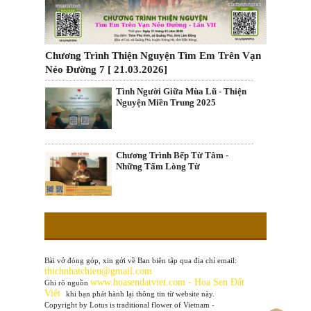
Chương Trình Thiện Nguyện Tìm Em Trên Vạn
Nẻo Đường 7 [ 21.03.2026]
Tình Người Giữa Mùa Lũ - Thiện
Nguyện Miền Trung 2025
Chương Trình Bếp Từ Tâm -
Những Tấm Lòng Từ
Bài vở đóng góp, xin gởi về Ban biên tập qua địa chỉ email:
thichnhatchieu@gmail.com
www
.hoasendatviet.com - Hoa Sen Đất
Ghi rõ nguồn
Việt
khi bạn phát hành lại thông tin từ website này.
Copyright by Lotus is traditional flower of Vietnam -