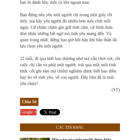
bạn bị đánh lừa, một cú lừa ngoạn mục.
Bạn đừng nên yêu một người chỉ trong một giây rồi
thôi, mà hãy yêu người đó nhiều hơn một chút mỗi
ngày. Cứ chầm chậm gìn giữ tình cảm, cứ bình thản
đón nhận những bất ngờ mà tình yêu mang đến. Và
quan trọng nhất, đừng bao giờ hối hận khi bản thân đã
lựa chọn yêu một người.
22 tuổi, đi qua biết bao thương nhớ mà vẫn chơi vơi, rốt
cuộc chỉ cần va phải một người, trải qua một mối tình
khắc cốt ghi tâm mà chiêm nghiệm được biết bao điều
hay ho về tình yêu, về con người. Đây liệu đã là tình
yêu chưa?
(ST)
Chia Sẻ
Google +
CÁC TIN KHÁC
Hậu vận của một người được hiểu