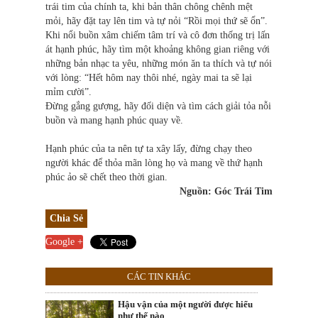
trái tim của chính ta, khi bản thân chông chênh mệt
mỏi, hãy đặt tay lên tim và tự nỏi “Rồi mọi thứ sẽ ổn”.
Khi nổi buồn xâm chiếm tâm trí và cô đơn thống trị lấn
át hạnh phúc, hãy tìm một khoảng không gian riêng với
những bản nhạc ta yêu, những món ăn ta thích và tự nói
với lòng: “Hết hôm nay thôi nhé, ngày mai ta sẽ lại
mỉm cười”.
Đừng gắng gượng, hãy đối diện và tìm cách giải tỏa nỗi
buồn và mang hạnh phúc quay về.
Hạnh phúc của ta nên tự ta xây lấy, đừng chạy theo
người khác để thỏa mãn lòng họ và mang về thứ hạnh
phúc ảo sẽ chết theo thời gian.
Nguồn: Góc Trái Tim
Chia Sẻ
Google +
CÁC TIN KHÁC
Hậu vận của một người được hiểu
như thế nào