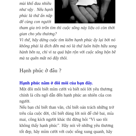
mùi khổ đau nhiều
như vậy . Nếu hạnh
phúc là thứ ẩn nấp
để cùng con người
tham gia trò trốn tìm thì cuộc sống này liệu có còn thời
gian cho yêu thương?
Vì thế, hãy dừng cuộc tìm kiếm hạnh phúc ấy lại bởi nó
không phải là đích đến mà nó là thứ luôn hiện hữu song
hành bên ta, chỉ vì ta quá bận rộn với cuộc sống bộn bề
mà ta quên mất nó đấy thôi.
Hạnh phúc ở đâu ?
Hạnh phúc nằm ở đôi môi của bạn đấy.
Một đôi môi biết mỉm cười và biết nói lời yêu thương
chính là cửa ngõ dẫn đến hạnh phúc an nhiên của con
người.
Nếu bạn chỉ biết than vãn, chỉ biết oán trách những trớ
trêu của cuộc đời, chỉ biết dùng lời nói để chê bai, mỉa
mai, công kích người khác thì đừng hỏi “Vì sao tôi
không thấy hạnh phúc”. Hãy nói về những yêu thương
tốt đẹp, hãy mỉm cười với cuộc sống xung quanh, hãy