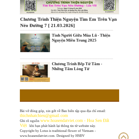
Chương Trình Thiện Nguyện Tìm Em Trên Vạn
Nẻo Đường 7 [ 21.03.2026]
Tình Người Giữa Mùa Lũ - Thiện
Nguyện Miền Trung 2025
Chương Trình Bếp Từ Tâm -
Những Tấm Lòng Từ
Bài vở đóng góp, xin gởi về Ban biên tập qua địa chỉ email:
thichnhatchieu@gmail.com
www
.hoasendatviet.com - Hoa Sen Đất
Ghi rõ nguồn
Việt
khi bạn phát hành lại thông tin từ website này.
Copyright by Lotus is traditional flower of Vietnam -
www.hoasendatviet.com. Designed by HSĐV