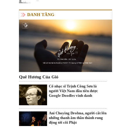
DANH TĂNG
Quê Hương Của Gió
Cố nhạc sĩ Trịnh Công Sơn là
người Việt Nam đầu tiên được
Google Doodles vinh danh
Ani Choying Drolma, người cất lên
những thanh âm thần thánh rung
động tới cõi Phật