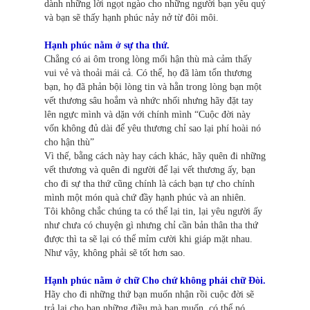
dành những lời ngọt ngào cho những người bạn yêu quý
và bạn sẽ thấy hạnh phúc nảy nở từ đôi môi.
Hạnh phúc nằm ở sự tha thứ.
Chẳng có ai ôm trong lòng mối hận thù mà cảm thấy
vui vẻ và thoải mái cả. Có thể, họ đã làm tổn thương
bạn, họ đã phản bội lòng tin và hằn trong lòng bạn một
vết thương sâu hoắm và nhức nhối nhưng hãy đặt tay
lên ngực mình và dặn với chính mình “Cuộc đời này
vốn không đủ dài để yêu thương chỉ sao lại phí hoài nó
cho hận thù”
Vì thế, bằng cách này hay cách khác, hãy quên đi những
vết thương và quên đi người để lại vết thương ấy, bạn
cho đi sự tha thứ cũng chính là cách bạn tự cho chính
mình một món quà chứ đầy hạnh phúc và an nhiên.
Tôi không chắc chúng ta có thể lại tin, lại yêu người ấy
như chưa có chuyện gì nhưng chỉ cần bản thân tha thứ
được thì ta sẽ lại có thể mỉm cười khi giáp mặt nhau.
Như vậy, không phải sẽ tốt hơn sao.
Hạnh phúc nằm ở chữ Cho chứ không phải chữ Đòi.
Hãy cho đi những thứ bạn muốn nhận rồi cuộc đời sẽ
trả lại cho bạn những điều mà bạn muốn, có thể nó