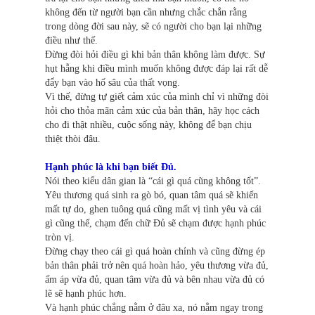
không đến từ người bạn cần nhưng chắc chắn rằng
trong dòng đời sau này, sẽ có người cho bạn lại những
điều như thế.
Đừng đòi hỏi điều gì khi bản thân không làm được. Sự
hụt hẫng khi điều mình muốn không được đáp lại rất dễ
đẩy bạn vào hố sâu của thất vọng.
Vì thế, đừng tự giết cảm xúc của mình chỉ vì những đòi
hỏi cho thỏa mãn cảm xúc của bản thân, hãy học cách
cho đi thật nhiều, cuộc sống này, không để bạn chịu
thiệt thòi đâu.
Hạnh phúc là khi bạn biết Đủ.
Nói theo kiểu dân gian là “cái gì quá cũng không tốt”.
Yêu thương quá sinh ra gò bó, quan tâm quá sẽ khiến
mất tự do, ghen tuông quá cũng mất vị tình yêu và cái
gì cũng thế, chạm đến chữ Đủ sẽ chạm được hạnh phúc
tròn vị.
Đừng chạy theo cái gì quá hoàn chỉnh và cũng đừng ép
bản thân phải trở nên quá hoàn hảo, yêu thương vừa đủ,
ấm áp vừa đủ, quan tâm vừa đủ và bên nhau vừa đủ có
lẽ sẽ hạnh phúc hơn.
Và hạnh phúc chẳng nằm ở đâu xa, nó nằm ngay trong