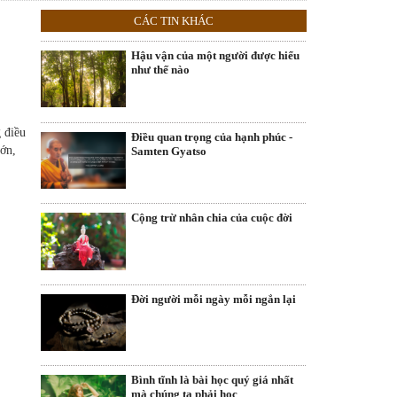
CÁC TIN KHÁC
Hậu vận của một người được hiểu
như thế nào
g điều
Điều quan trọng của hạnh phúc -
lớn,
Samten Gyatso
Cộng trừ nhân chia của cuộc đời
Đời người mỗi ngày mỗi ngắn lại
Bình tĩnh là bài học quý giá nhất
mà chúng ta phải học