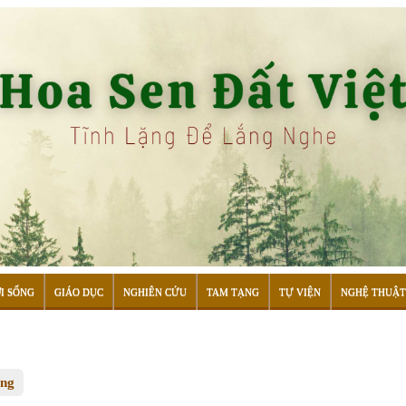
I SỐNG
GIÁO DỤC
NGHIÊN CỨU
TAM TẠNG
TỰ VIỆN
NGHỆ THUẬT
ống