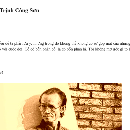
 Trịnh Công Sơn
 điều để ta phải lưu ý, nhưng trong đó không thể không có sự góp mặt của nhữn
 với cuộc đời. Cỏ có bổn phận cỏ, lá có bổn phận lá. Tôi không mơ ước gì to 
S)