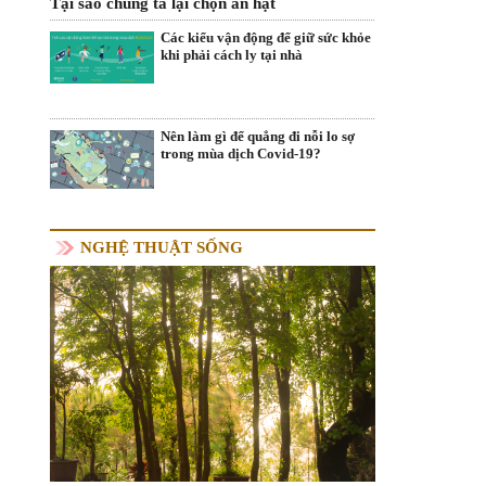
Tại sao chúng ta lại chọn ăn hạt
Các kiểu vận động để giữ sức khỏe
khi phải cách ly tại nhà
Nên làm gì để quẳng đi nỗi lo sợ
trong mùa dịch Covid-19?
NGHỆ THUẬT SỐNG