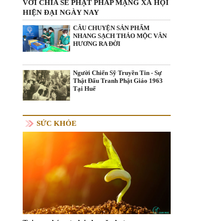
VỚI CHIA SẺ PHẬT PHÁP MẠNG XÃ HỘI
HIỆN ĐẠI NGÀY NAY
CÂU CHUYỆN SẢN PHẨM
NHANG SẠCH THẢO MỘC VÂN
HƯƠNG RA ĐỜI
Người Chiến Sỹ Truyền Tin - Sự
Thật Đấu Tranh Phật Giáo 1963
Tại Huế
SỨC KHỎE