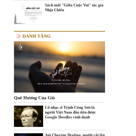
Sách mới "Giữa Cuộc Vui" tác giả
Nhật Chiếu
DANH TĂNG
Quê Hương Của Gió
Cố nhạc sĩ Trịnh Công Sơn là
người Việt Nam đầu tiên được
Google Doodles vinh danh
Ani Choying Drolma, người cất lên