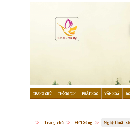
TRANG CHỦ
THÔNG TIN
PHẬT HỌC
VĂN HOÁ
ĐỜ
ĐỌC SÁCH
Trang chủ
Đời Sống
Nghệ thuật s