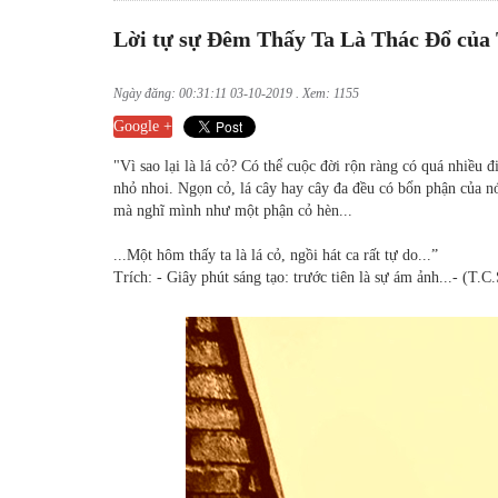
Lời tự sự Đêm Thấy Ta Là Thác Đổ của
Ngày đăng: 00:31:11 03-10-2019 . Xem: 1155
Google +
"Vì sao lại là lá cỏ? Có thể cuộc đời rộn ràng có quá nhiều
nhỏ nhoi. Ngọn cỏ, lá cây hay cây đa đều có bổn phận của nó
mà nghĩ mình như một phận cỏ hèn...
...Một hôm thấy ta là lá cỏ, ngồi hát ca rất tự do...”
Trích: - Giây phút sáng tạo: trước tiên là sự ám ảnh...- (T.C.