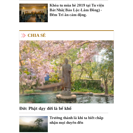
Khóa tu mùa hè 2019 tại Tu viện
Bát Nhã( Bảo Lộc-Lâm Đồng) -
Đêm Tri ân cảm động.
CHIA SẺ
Đức Phật dạy đời là bể khổ
Trưởng thành là khi ta biết chấp
nhận mọi duyên đến