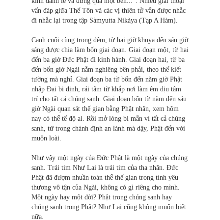
kính đảnh lễ và đứng qua một bên...". Nhiều giai thoại
vấn đáp giữa Thế Tôn và các vị thiên tử vẫn được nhắc
đi nhắc lại trong tập Sàmyutta Nikàya (Tạp A Hàm).
Canh cuối cùng trong đêm, từ hai giờ khuya đến sáu giờ
sáng được chia làm bốn giai đoạn. Giai đoạn một, từ hai
đến ba giờ Ðức Phật đi kinh hành. Giai đoạn hai, từ ba
đến bốn giờ Ngài nằm nghiêng bên phải, theo thế kiết
tường mà nghỉ. Giai đoạn ba từ bốn đến năm giờ Phật
nhập Ðại bi định, rải tâm từ khắp nơi làm êm dịu tâm
trí cho tất cả chúng sanh. Giai đoạn bốn từ năm đến sáu
giờ Ngài quan sát thế gian bằng Phật nhãn, xem hôm
nay có thể tế độ ai. Rồi mở lòng bi mẫn vì tất cả chúng
sanh, từ trong chánh định an lành mà dậy, Phật đến với
muôn loài.
Như vậy một ngày của Ðức Phật là một ngày của chúng
sanh. Trái tim Như Lai là trái tim của tha nhân. Ðức
Phật đã đượm nhuần toàn thể thế gian trong tình yêu
thương vô tận của Ngài, không có gì riêng cho mình.
Một ngày hay một đời? Phật trong chúng sanh hay
chúng sanh trong Phật? Như Lai cũng không muốn biết
nữa.