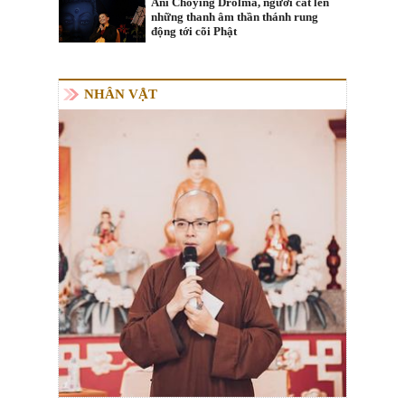
Ani Choying Drolma, người cất lên
những thanh âm thần thánh rung
động tới cõi Phật
NHÂN VẬT