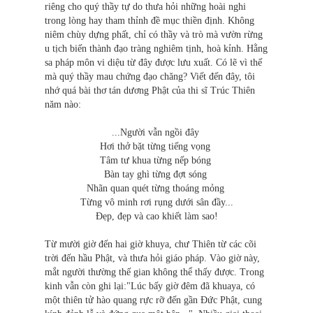
riêng cho quý thầy tự do thưa hỏi những hoài nghi
trong lòng hay tham thỉnh đề mục thiền định. Không
niêm chùy dựng phất, chỉ có thầy và trò mà vườn rừng
u tịch biến thành đạo tràng nghiêm tịnh, hoà kỉnh. Hằng
sa pháp môn vi diệu từ đây được lưu xuất. Có lẽ vì thế
mà quý thầy mau chứng đạo chăng? Viết đến đây, tôi
nhớ quá bài thơ tán dương Phật của thi sĩ Trúc Thiên
năm nào:
...Người vẫn ngồi đây
Hơi thở bặt từng tiếng vọng
Tâm tư khua từng nếp bóng
Bàn tay ghì từng đợt sóng
Nhãn quan quét từng thoáng mỏng
Từng vô minh rơi rụng dưới sân đầy...
Ðẹp, đẹp và cao khiết làm sao!
Từ mười giờ đến hai giờ khuya, chư Thiên từ các cõi
trời đến hầu Phật, và thưa hỏi giáo pháp. Vào giờ này,
mắt người thường thế gian không thể thấy được. Trong
kinh vẫn còn ghi lại:"Lúc bấy giờ đêm đã khuaya, có
một thiên tử hào quang rực rỡ đến gần Ðức Phật, cung