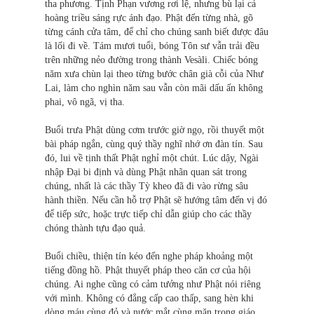
tha phương. Tịnh Phạn vương rơi lệ, nhưng bù lại cả
hoàng triều sáng rực ánh đạo. Phật đến từng nhà, gõ
từng cánh cửa tâm, để chỉ cho chúng sanh biết được đâu
là lối đi về. Tám mươi tuổi, bóng Tôn sư vẫn trải đều
trên những nẻo đường trong thành Vesàli. Chiếc bóng
năm xưa chùn lại theo từng bước chân già cỗi của Như
Lai, làm cho nghìn năm sau vẫn còn mãi dấu ấn không
phai, vô ngã, vị tha.
Buổi trưa Phật dùng cơm trước giờ ngọ, rồi thuyết một
bài pháp ngắn, cùng quý thầy nghĩ nhớ ơn đàn tín. Sau
đó, lui về tịnh thất Phật nghỉ một chút. Lúc dậy, Ngài
nhập Ðại bi định và dùng Phật nhãn quan sát trong
chúng, nhất là các thầy Tỳ kheo đã đi vào rừng sâu
hành thiền. Nếu cần hỗ trợ Phật sẽ hướng tâm đến vị đó
để tiếp sức, hoặc trực tiếp chỉ dẫn giúp cho các thầy
chóng thành tựu đạo quả.
Buổi chiều, thiện tín kéo đến nghe pháp khoảng một
tiếng đồng hồ. Phật thuyết pháp theo căn cơ của hội
chúng. Ai nghe cũng có cảm tưởng như Phật nói riêng
với mình. Không có đẳng cấp cao thấp, sang hèn khi
dòng máu cùng đỏ và nước mắt cùng mặn trong giáo