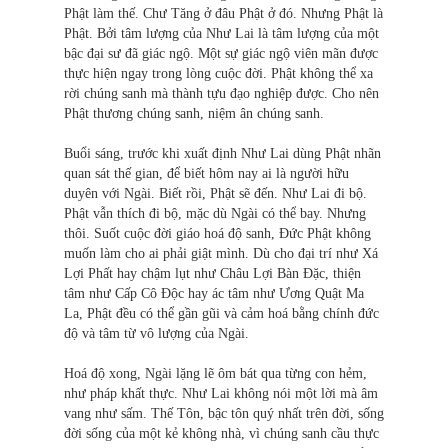
Phật làm thế. Chư Tăng ở đâu Phật ở đó. Nhưng Phật là
Phật. Bởi tâm lượng của Như Lai là tâm lượng của một
bậc đại sư đã giác ngộ. Một sự giác ngộ viên mãn được
thực hiện ngay trong lòng cuộc đời. Phật không thể xa
rời chúng sanh mà thành tựu đạo nghiệp được. Cho nên
Phật thương chúng sanh, niệm ân chúng sanh.
Buổi sáng, trước khi xuất định Như Lai dùng Phật nhãn
quan sát thế gian, để biết hôm nay ai là người hữu
duyên với Ngài. Biết rồi, Phật sẽ đến. Như Lai đi bộ.
Phật vẫn thích đi bộ, mặc dù Ngài có thể bay. Nhưng
thôi. Suốt cuộc đời giáo hoá độ sanh, Ðức Phật không
muốn làm cho ai phải giật mình. Dù cho đại trí như Xá
Lợi Phất hay chậm lụt như Châu Lợi Bàn Ðặc, thiện
tâm như Cấp Cô Ðộc hay ác tâm như Ương Quật Ma
La, Phật đều có thể gần gũi và cảm hoá bằng chính đức
độ và tâm từ vô lượng của Ngài.
Hoá độ xong, Ngài lặng lẽ ôm bát qua từng con hẻm,
như pháp khất thực. Như Lai không nói một lời mà âm
vang như sấm. Thế Tôn, bậc tôn quý nhất trên đời, sống
đời sống của một kẻ không nhà, vì chúng sanh cầu thực