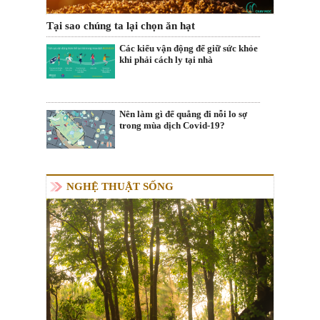
Tại sao chúng ta lại chọn ăn hạt
Các kiểu vận động để giữ sức khỏe
khi phải cách ly tại nhà
Nên làm gì để quẳng đi nỗi lo sợ
trong mùa dịch Covid-19?
NGHỆ THUẬT SỐNG