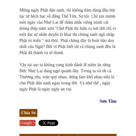
Mừng ngày Phật đản sanh, tôi không dám dùng đầu bút
tục tử hệch hạc về đấng Thế Tôn. Sợ tội. Chỉ xin mượn
một ngày của Như Lai để thầm nhắc riêng mình cái
thông điệp năm xưa:"Chư Phật thị hiện ra nơi đời chỉ vì
một đại sự nhân duyên là khai thị chúng sanh ngộ nhập
Phật tri kiến " mà thôi. Phải chăng đây là hoài bão duy
nhất của Ngài? Bởi vì Phật biết tất cả chúng sanh đều là
Phật đã thành và sẽ thành.
Vậy tại sao ta không cung kính đảnh lễ niệm ân từng
Ðức Như Lai đang ngự quanh đây. Trong ta và tất cả.
Thương yêu, trân quý nhau, đừng làm khổ nhau nữa là
chư Phật đản sanh ngay trong đời. Và như thế , ngày
ngày Phật là ngày ngày an vui.
Sưu Tầm
Chia Sẻ
Google +