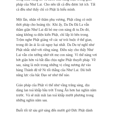
pháp của Như Lai. Cho nên tất cả đều được lợi ích. Tất
cả đều như thấy chỉ có Phật là hiểu mình.
Một lần, nhân về thăm phụ vương, Phật cũng có một
thời pháp cho hoàng tộc. Khi ấy, Da Du Ðà La vẫn
thầm giận Như Lai đã bỏ mẹ con nàng đi tu.Do đó,
nàng không ra diện kiến Phật, chỉ lấp ló bên trong.
Trộm nghe Phật giảng về các sự trói buộc ở thế gian,
trong đó ân ái là cái nguy hại nhất. Da Du tự nghĩ như
Phật nhắc nhở với riêng nàng. Ðiều này cho thấy Như
Lai vẫn còn tưởng nhớ tới mẹ con nàng. Vì thế nàng vơi
bớt giận hờn và bắt đầu chịu nghe Phật thuyết pháp. Về
sau, nàng là một trong những vị công nương dự vào
hàng Thánh đệ tử Ni tối thắng của Như Lai. Ðủ biết
năng lực của bậc Ðạo sư như thế nào.
Giáo pháp của Phật vì thế như vầng trăng sáng, dịu
dàng lan toả khắp bầu trời Trung Ấn hơn hai nghìn năm
trước. Và sẽ mãi mãi lan toả khắp mười phương trong
những nghìn năm sau.
Buổi tối từ sáu giờ sáng đến mười giờ Ðức Phật dành