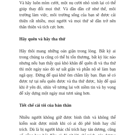
Và hãy luôn mỉm cười, một nụ cười nhỏ xinh lại có thể
giúp thay đổi mọi thứ. Và dần dần cứ như thế, môi
trường làm việc, môi trường sống của bạn sẽ được cải
thiện rất nhiều, mọi người và mọi thứ sẽ dần trở nên
thân thiện và tích cực hơn.
Hãy quên và hãy tha thứ
Hãy thôi mang những oán giận trong lòng. Bất kỳ ai
trong chúng ta cũng có thể bị tổn thương, bất kỳ lúc nào
nhưng nếu bạn thấy quá khó khăn để quên đi và tha thứ
thì một ngày nào đó sự uất giận và phẫn nộ sẽ làm bạn
ngã quỵ. Đừng để quá khứ ôm chầm lấy bạn. Bạn sẽ có
được tự tại nếu quên được và tha thứ được, hãy để quá
khi ở yên đó, nhìn về tương lai với niềm tin và hy vọng
để xây dựng một ngày mai tươi sáng hơn.
Tiết chế cái tôi của bản thân
Nhiều người không giữ được bình tĩnh và không thể
kiểm soát được mình khi có ai đó phê bình hay chỉ
trích. Dù là bị người khác chỉ trích hay tán dương, cũng