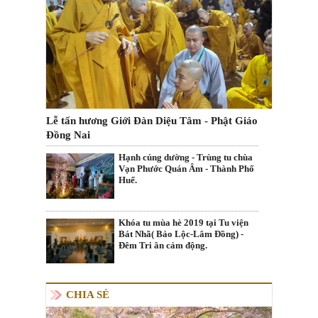
Lễ tấn hương Giới Đàn Diệu Tâm - Phật Giáo
Đồng Nai
Hạnh cúng dường - Trùng tu chùa
Vạn Phước Quán Âm - Thành Phố
Huế.
Khóa tu mùa hè 2019 tại Tu viện
Bát Nhã( Bảo Lộc-Lâm Đồng) -
Đêm Tri ân cảm động.
CHIA SẺ