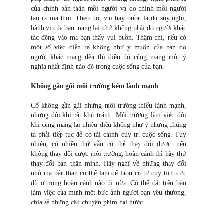
của chính bản thân mỗi người và do chính mỗi người
tạo ra mà thôi. Theo đó, vui hay buồn là do suy nghĩ,
hành vi của bạn mang lại chứ không phải do người khác
tác động vào mà bạn thấy vui buồn. Thậm chí, nếu có
một số việc diễn ra không như ý muốn của bạn do
người khác mang đến thì điều đó cũng mang một ý
nghĩa nhất định nào đó trong cuộc sống của bạn.
Không gần gũi môi trường kém lành mạnh
Cố không gần gũi những môi trường thiếu lành mạnh,
nhưng đôi khi rất khó tránh. Môi trường làm việc đôi
khi cũng mang lại nhiều điều không như ý nhưng chúng
ta phải tiếp tục để có tài chính duy trì cuộc sống. Tuy
nhiên, có nhiều thứ vẫn có thể thay đổi được: nếu
không thay đổi được môi trường, hoàn cảnh thì hãy thử
thay đổi bản thân mình. Hãy nghĩ về những thay đổi
nhỏ mà bản thân có thể làm để luôn có tư duy tích cực
dù ở trong hoàn cảnh nào đi nữa. Có thể đặt trên bàn
làm việc của mình một bức ảnh người bạn yêu thương,
chia sẻ những câu chuyện phím hài hước…