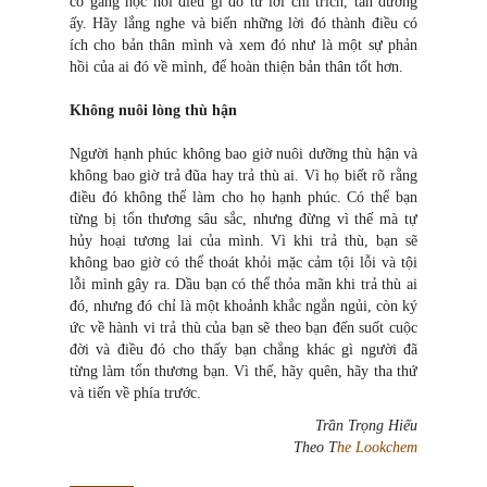
cố gắng học hỏi điều gì đó từ lời chỉ trích, tán dương
ấy. Hãy lắng nghe và biến những lời đó thành điều có
ích cho bản thân mình và xem đó như là một sự phản
hồi của ai đó về mình, để hoàn thiện bản thân tốt hơn.
Không nuôi lòng thù hận
Người hạnh phúc không bao giờ nuôi dưỡng thù hận và
không bao giờ trả đũa hay trả thù ai. Vì họ biết rõ rằng
điều đó không thể làm cho họ hạnh phúc. Có thể bạn
từng bị tổn thương sâu sắc, nhưng đừng vì thế mà tự
hủy hoại tương lai của mình. Vì khi trả thù, bạn sẽ
không bao giờ có thể thoát khỏi mặc cảm tội lỗi và tội
lỗi mình gây ra. Dầu bạn có thể thỏa mãn khi trả thù ai
đó, nhưng đó chỉ là một khoảnh khắc ngắn ngủi, còn ký
ức về hành vi trả thù của bạn sẽ theo bạn đến suốt cuộc
đời và điều đó cho thấy bạn chẳng khác gì người đã
từng làm tổn thương bạn. Vì thế, hãy quên, hãy tha thứ
và tiến về phía trước.
Trần Trọng Hiếu
Theo T
he Lookchem