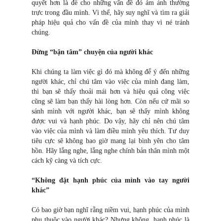
quyết hơn là để cho những vấn đề đó ám ảnh thường
trực trong đầu mình. Vì thế, hãy suy nghĩ và tìm ra giải
pháp hiệu quả cho vấn đề của mình thay vì né tránh
chúng.
Đừng “bận tâm” chuyện của người khác
Khi chúng ta làm việc gì đó mà không để ý đến những
người khác, chỉ chú tâm vào việc của mình đang làm,
thì bạn sẽ thấy thoải mái hơn và hiệu quả công việc
cũng sẽ làm bạn thấy hài lòng hơn. Còn nếu cứ mãi so
sánh mình với người khác, bạn sẽ thấy mình không
được vui và hạnh phúc. Do vậy, hãy chỉ nên chú tâm
vào việc của mình và làm điều mình yêu thích. Tư duy
tiêu cực sẽ không bao giờ mang lại bình yên cho tâm
hồn. Hãy lắng nghe, lắng nghe chính bản thân mình một
cách kỹ càng và tích cực.
“Không đặt hạnh phúc của mình vào tay người
khác”
Có bao giờ bạn nghĩ rằng niềm vui, hạnh phúc của mình
phụ thuộc vào người khác? Nhưng không, hạnh phúc là