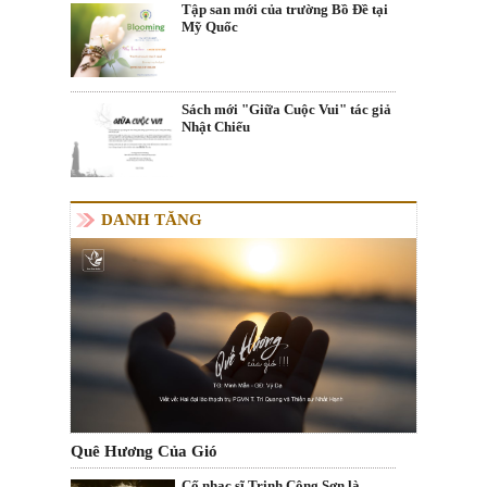
Tập san mới của trường Bồ Đề tại
Mỹ Quốc
Sách mới "Giữa Cuộc Vui" tác giả
Nhật Chiếu
DANH TĂNG
Quê Hương Của Gió
Cố nhạc sĩ Trịnh Công Sơn là