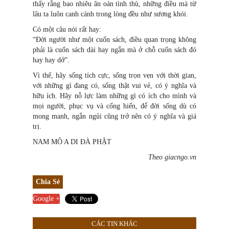
thấy rằng bao nhiêu ân oán tình thù, những điều mà từ
lâu ta luôn canh cánh trong lòng đều như sương khói.
Có một câu nói rất hay:
“Đời người như một cuốn sách, điều quan trọng không
phải là cuốn sách dài hay ngắn mà ở chỗ cuốn sách đó
hay hay dở”.
Vì thế, hãy sống tích cực, sống trọn vẹn với thời gian,
với những gì đang có, sống thật vui vẻ, có ý nghĩa và
hữu ích. Hãy nỗ lực làm những gì có ích cho mình và
mọi người, phục vụ và cống hiến, để đời sống dù có
mong manh, ngắn ngủi cũng trở nên có ý nghĩa và giá
trị.
NAM MÔ A DI ĐÀ PHẬT
Theo giacngo.vn
Chia Sẻ
Google +
CÁC TIN KHÁC