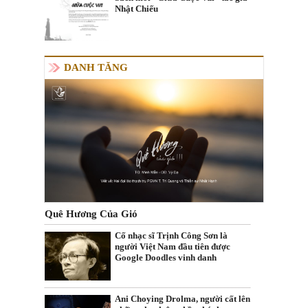
Nhật Chiếu
DANH TĂNG
Quê Hương Của Gió
Cố nhạc sĩ Trịnh Công Sơn là
người Việt Nam đầu tiên được
Google Doodles vinh danh
Ani Choying Drolma, người cất lên