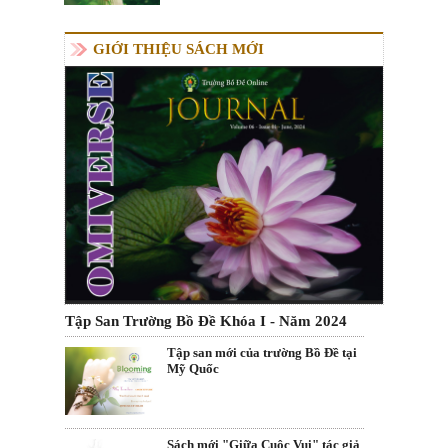
GIỚI THIỆU SÁCH MỚI
Tập San Trường Bồ Đề Khóa I - Năm 2024
Tập san mới của trường Bồ Đề tại
Mỹ Quốc
Sách mới "Giữa Cuộc Vui" tác giả