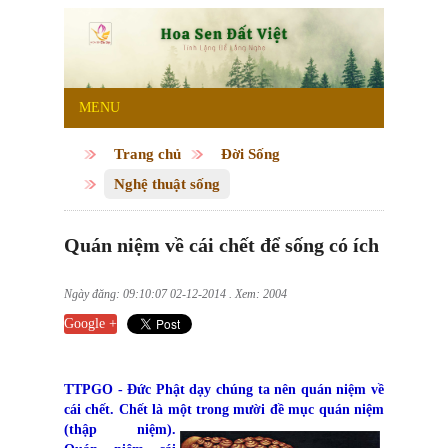
MENU
Trang chủ
Đời Sống
Nghệ thuật sống
Quán niệm về cái chết để sống có ích
Ngày đăng: 09:10:07 02-12-2014 . Xem: 2004
Google +
TTPGO - Đức Phật dạy chúng ta nên quán niệm về
cái chết. Chết là một trong
mười đề mục quán niệm
(thập niệm).