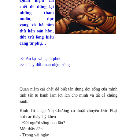
Quán niệm cái
chết để dừng lại
những tham
muốn, dục
vọng xả bỏ tâm
thù hận oán hờn,
dứt trừ lòng kiêu
căng tự phụ…
>> An lạc và hạnh phúc
>> Thay đổi quan niệm sống
Quán niệm cái chết để biết tận dụng đời sống của mình
tinh tấn tu hành làm lợi ích cho mình và tất cả chúng
sanh.
Kinh Tứ Thập Nhị Chương có thuật chuyện Đức Phật
hỏi các thầy Tỷ kheo:
- Đời người sống bao lâu?
Một thầy đáp:
- Trong vài ngày.