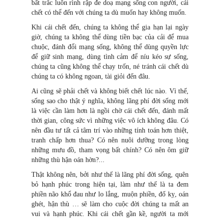
bất trắc luôn rình rập đe doạ mạng sống con người, cái
chết có thể đến với chúng ta dù muốn hay không muốn.
Khi cái chết đến, chúng ta không thể gia hạn lại ngày
giờ, chúng ta không thể dùng tiền bạc của cải để mua
chuộc, đánh đổi mạng sống, không thể dùng quyền lực
để giữ sinh mạng, dùng tình cảm để níu kéo sự sống,
chúng ta cũng không thể chạy trốn, né tránh cái chết dù
chúng ta có không ngoan, tài giỏi đến đâu.
Ai cũng sẽ phải chết và không biết chết lúc nào. Vì thế,
sống sao cho thật ý nghĩa, không lãng phí đời sống mới
là việc cần làm hơn là ngồi chờ cái chết đến, đánh mất
thời gian, công sức vì những việc vô ích không đâu. Có
nên đầu tư tất cả tâm trí vào những tính toán hơn thiệt,
tranh chấp hơn thua? Có nên nuôi dưỡng trong lòng
những mưu đồ, tham vọng bất chính? Có nên ôm giữ
những thù hận oán hờn?...
Thật không nên, bởi như thế là lãng phí đời sống, quên
bỏ hạnh phúc trong hiện tại, làm như thế là ta đem
phiền não khổ đau như lo lắng, muộn phiền, đố kỵ, oán
ghét, hận thù … sẽ làm cho cuộc đời chúng ta mất an
vui và hạnh phúc. Khi cái chết gần kề, người ta mới