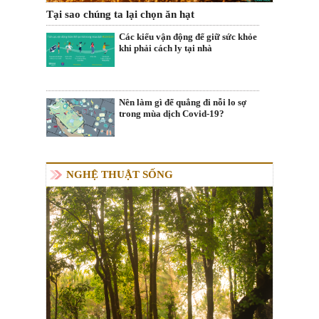
Tại sao chúng ta lại chọn ăn hạt
Các kiểu vận động để giữ sức khỏe
khi phải cách ly tại nhà
Nên làm gì để quẳng đi nỗi lo sợ
trong mùa dịch Covid-19?
NGHỆ THUẬT SỐNG