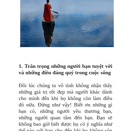
1. Trân trọng những người bạn tuyệt vời
và những điều đáng quý trong cuộc sống
Đôi lúc chúng ta vô tình không nhận thấy
những giá trị tốt đẹp mà người khác dành
cho mình đến khi họ không còn làm điều
đó nữa. Đừng như vậy! Biết ơn những gì
bạn có, những người yêu thương bạn,
những người quan tâm đến bạn. Bạn sẽ
không bao giờ biết được họ có ý nghĩa như
thế nào với bạn cho đến khi họ không còn