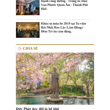
Hạnh cúng dường - Trùng tu chùa
Vạn Phước Quán Âm - Thành Phố
Huế.
Khóa tu mùa hè 2019 tại Tu viện
Bát Nhã( Bảo Lộc-Lâm Đồng) -
Đêm Tri ân cảm động.
CHIA SẺ
Đức Phật dạy đời là bể khổ