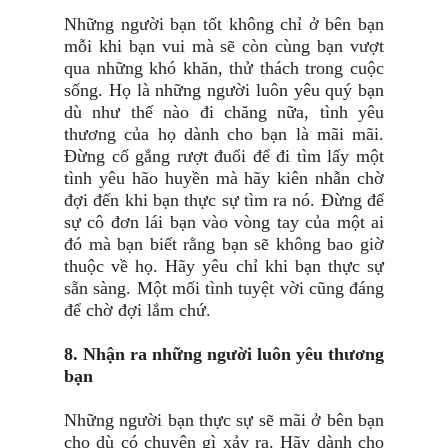
Những người bạn tốt không chỉ ở bên bạn
mỗi khi bạn vui mà sẽ còn cùng bạn vượt
qua những khó khăn, thử thách trong cuộc
sống. Họ là những người luôn yêu quý bạn
dù như thế nào đi chăng nữa, tình yêu
thương của họ dành cho bạn là mãi mãi.
Đừng cố gắng rượt đuổi để đi tìm lấy một
tình yêu hão huyền mà hãy kiên nhẫn chờ
đợi đến khi bạn thực sự tìm ra nó. Đừng để
sự cô đơn lái bạn vào vòng tay của một ai
đó mà bạn biết rằng bạn sẽ không bao giờ
thuộc về họ. Hãy yêu chỉ khi bạn thực sự
sẵn sàng. Một mối tình tuyệt vời cũng đáng
để chờ đợi lắm chứ.
8. Nhận ra những người luôn yêu thương
bạn
Những người bạn thực sự sẽ mãi ở bên bạn
cho dù có chuyện gì xảy ra. Hãy dành cho