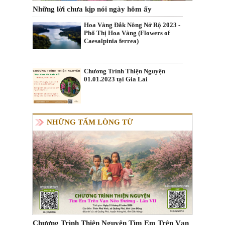
Những lời chưa kịp nói ngày hôm ấy
Hoa Vàng Đắk Nông Nở Rộ 2023 -
Phố Thị Hoa Vàng (Flowers of
Caesalpinia ferrea)
Chương Trình Thiện Nguyện
01.01.2023 tại Gia Lai
NHỮNG TẤM LÒNG TỪ
Chương Trình Thiện Nguyện Tìm Em Trên Vạn