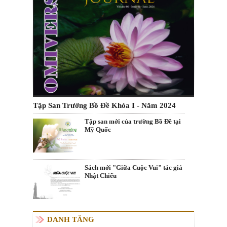
Tập San Trường Bồ Đề Khóa I - Năm 2024
Tập san mới của trường Bồ Đề tại
Mỹ Quốc
Sách mới "Giữa Cuộc Vui" tác giả
Nhật Chiếu
DANH TĂNG