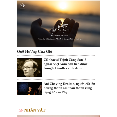
Quê Hương Của Gió
Cố nhạc sĩ Trịnh Công Sơn là
người Việt Nam đầu tiên được
Google Doodles vinh danh
Ani Choying Drolma, người cất lên
những thanh âm thần thánh rung
động tới cõi Phật
NHÂN VẬT