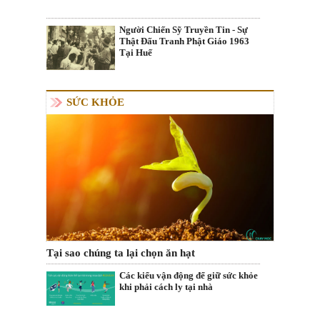
Người Chiến Sỹ Truyền Tin - Sự
Thật Đấu Tranh Phật Giáo 1963
Tại Huế
SỨC KHỎE
Tại sao chúng ta lại chọn ăn hạt
Các kiểu vận động để giữ sức khỏe
khi phải cách ly tại nhà