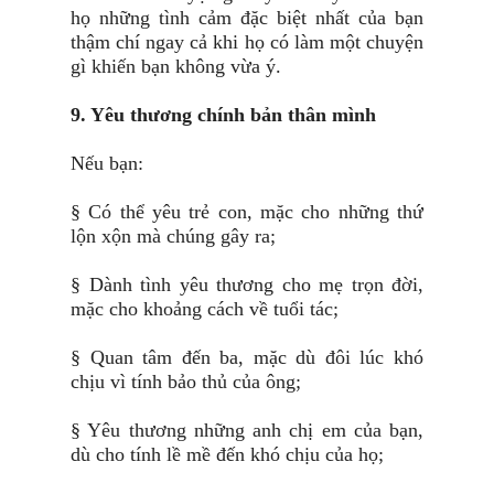
họ những tình cảm đặc biệt nhất của bạn
thậm chí ngay cả khi họ có làm một chuyện
gì khiến bạn không vừa ý.
9. Yêu thương chính bản thân mình
Nếu bạn:
§ Có thể yêu trẻ con, mặc cho những thứ
lộn xộn mà chúng gây ra;
§ Dành tình yêu thương cho mẹ trọn đời,
mặc cho khoảng cách về tuổi tác;
§ Quan tâm đến ba, mặc dù đôi lúc khó
chịu vì tính bảo thủ của ông;
§ Yêu thương những anh chị em của bạn,
dù cho tính lề mề đến khó chịu của họ;