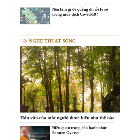
Nên làm gì để quẳng đi nỗi lo sợ
trong mùa dịch Covid-19?
NGHỆ THUẬT SỐNG
Hậu vận của một người được hiểu như thế nào
Điều quan trọng của hạnh phúc -
Samten Gyatso