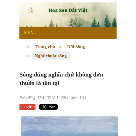
MENU
Trang chủ
Đời Sống
Nghệ thuật sống
Sống đúng nghĩa chứ không đơn
thuần là tồn tại
Ngày đăng: 12:51:35 08-11-2019 . Xem: 1119
Google +