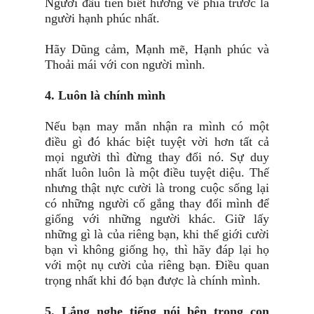
Người đầu tiên biết hướng về phía trước là
người hạnh phúc nhất.
Hãy Dũng cảm, Mạnh mẽ, Hạnh phúc và
Thoải mái với con người mình.
4. Luôn là chính mình
Nếu bạn may mắn nhận ra mình có một
điều gì đó khác biệt tuyệt vời hơn tất cả
mọi người thì đừng thay đổi nó. Sự duy
nhất luôn luôn là một điều tuyệt diệu. Thế
nhưng thật nực cười là trong cuộc sống lại
có những người cố gắng thay đổi mình để
giống với những người khác. Giữ lấy
những gì là của riêng bạn, khi thế giới cười
bạn vì không giống họ, thì hãy đáp lại họ
với một nụ cười của riêng bạn. Điều quan
trọng nhất khi đó bạn được là chính mình.
5. Lắng nghe tiếng nói bên trong con