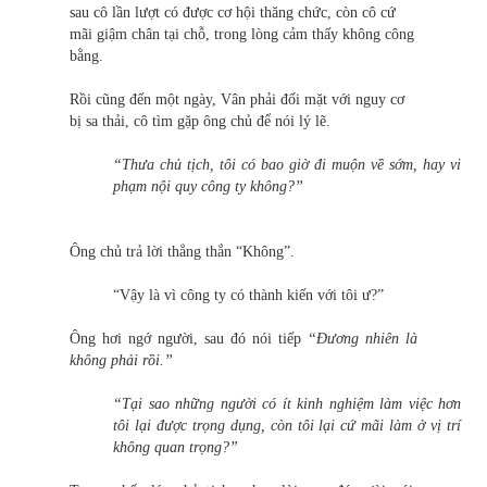
sau cô lần lượt có được cơ hội thăng chức, còn cô cứ
mãi giậm chân tại chỗ, trong lòng cảm thấy không công
bằng.
Rồi cũng đến một ngày, Vân phải đối mặt với nguy cơ
bị sa thải, cô tìm gặp ông chủ để nói lý lẽ.
“Thưa chủ tịch, tôi có bao giờ đi muộn về sớm, hay vi
phạm nội quy công ty không?”
Ông chủ trả lời thẳng thắn “Không”.
“Vậy là vì công ty có thành kiến với tôi ư?”
Ông hơi ngớ người, sau đó nói tiếp
“Đương nhiên là
không phải rồi.”
“Tại sao những người có ít kinh nghiệm làm việc hơn
tôi lại được trọng dụng, còn tôi lại cứ mãi làm ở vị trí
không quan trọng?”