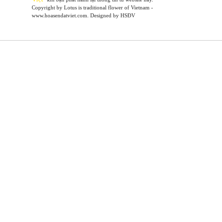
Copyright by Lotus is traditional flower of Vietnam -
www.hoasendatviet.com. Designed by HSĐV