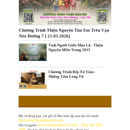
Chương Trình Thiện Nguyện Tìm Em Trên Vạn
Nẻo Đường 7 [ 21.03.2026]
Tình Người Giữa Mùa Lũ - Thiện
Nguyện Miền Trung 2025
Chương Trình Bếp Từ Tâm -
Những Tấm Lòng Từ
Bài vở đóng góp, xin gởi về Ban biên tập qua địa chỉ email:
thichnhatchieu@gmail.com
www
.hoasendatviet.com - Hoa Sen Đất
Ghi rõ nguồn
Việt
khi bạn phát hành lại thông tin từ website này.