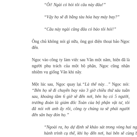
“Ôi! Ngài có hỏi tôi câu này đâu!”
“Vậy họ sẽ đi bằng tàu hỏa hay máy bay?”
“Câu này ngài cũng đâu có bảo tôi hỏi!”
Ông chủ không nói gì nữa, ông gọi điện thoại bảo Ngọc
đến.
Ngọc vào công ty làm việc sau Vân một năm, hiện đã là
người phụ trách của một bộ phận, Ngọc cũng nhận
nhiệm vụ giống Vân khi nãy.
Một lúc sau, Ngọc quay lại.
“Là thế này…”
Ngọc nói:
“Bên họ sẽ đi chuyến bay vào 3 giờ chiều thứ sáu tuần
sau, khoảng tầm 6 giờ sẽ đến nơi, bên họ có 5 người,
trưởng đoàn là giám đốc Toàn của bộ phận vật tư, tôi
đã nói với anh ấy rồi, công ty chúng ta sẽ phái người
đến sân bay đón họ.”
“Ngoài ra, họ dự định sẽ khảo sát trong vòng hai ng
hành trình cụ thể, khi họ đến nơi, hai bên sẽ cùng 