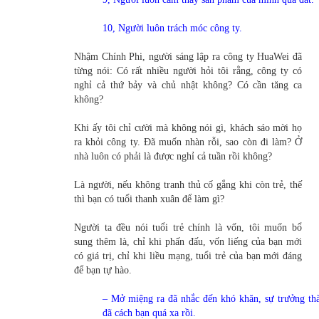
10, Người luôn trách móc công ty.
Nhậm Chính Phi, người sáng lập ra công ty HuaWei đã
từng nói: Có rất nhiều người hỏi tôi rằng, công ty có
nghỉ cả thứ bảy và chủ nhật không? Có cần tăng ca
không?
Khi ấy tôi chỉ cười mà không nói gì, khách sáo mời họ
ra khỏi công ty. Đã muốn nhàn rỗi, sao còn đi làm? Ở
nhà luôn có phải là được nghỉ cả tuần rồi không?
Là người, nếu không tranh thủ cố gắng khi còn trẻ, thế
thì bạn có tuổi thanh xuân để làm gì?
Người ta đều nói tuổi trẻ chính là vốn, tôi muốn bổ
sung thêm là, chỉ khi phấn đấu, vốn liếng của bạn mới
có giá trị, chỉ khi liều mạng, tuổi trẻ của bạn mới đáng
để bạn tự hào.
– Mở miệng ra đã nhắc đến khó khăn, sự trưởng th
đã cách bạn quá xa rồi.