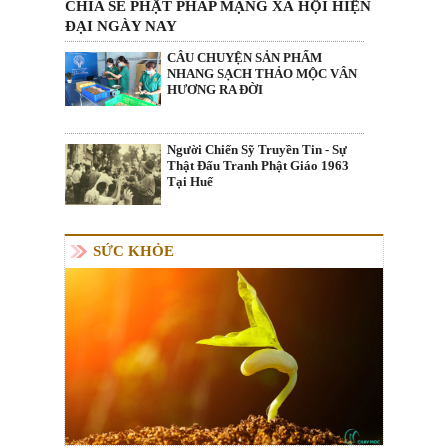
CHIA SẺ PHẬT PHÁP MẠNG XÃ HỘI HIỆN
ĐẠI NGÀY NAY
CÂU CHUYỆN SẢN PHẨM
NHANG SẠCH THẢO MỘC VÂN
HƯƠNG RA ĐỜI
Người Chiến Sỹ Truyền Tin - Sự
Thật Đấu Tranh Phật Giáo 1963
Tại Huế
SỨC KHỎE