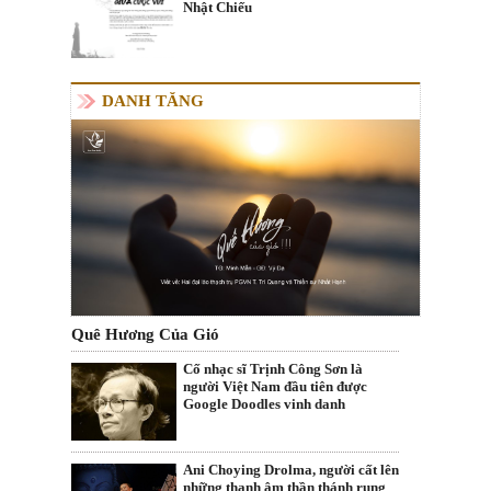
Nhật Chiếu
DANH TĂNG
Quê Hương Của Gió
Cố nhạc sĩ Trịnh Công Sơn là
người Việt Nam đầu tiên được
Google Doodles vinh danh
Ani Choying Drolma, người cất lên
những thanh âm thần thánh rung