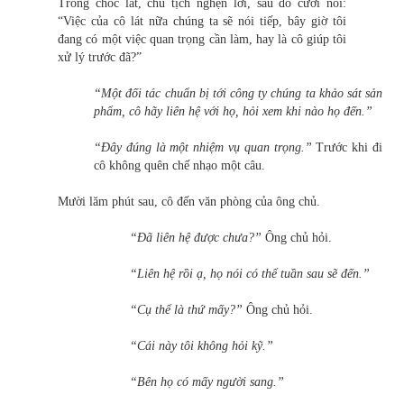
Trong chốc lát, chủ tịch nghẹn lời, sau đó cười nói:
“Việc của cô lát nữa chúng ta sẽ nói tiếp, bây giờ tôi
đang có một việc quan trọng cần làm, hay là cô giúp tôi
xử lý trước đã?”
“Một đối tác chuẩn bị tới công ty chúng ta khảo sát sản
phẩm, cô hãy liên hệ với họ, hỏi xem khi nào họ đến.”
“Đây đúng là một nhiệm vụ quan trọng.”
Trước khi đi
cô không quên chế nhạo một câu.
Mười lăm phút sau, cô đến văn phòng của ông chủ.
“Đã liên hệ được chưa?”
Ông chủ hỏi.
“Liên hệ rồi ạ, họ nói có thể tuần sau sẽ đến.”
“Cụ thể là thứ mấy?”
Ông chủ hỏi.
“Cái này tôi không hỏi kỹ.”
“Bên họ có mấy người sang.”