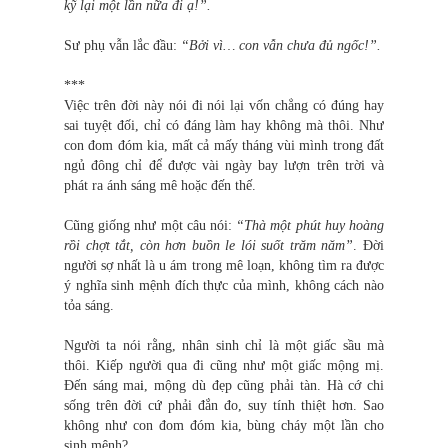
kỹ lại một lần nữa đi ạ!”.
Sư phụ vẫn lắc đầu:
“Bởi vì… con vẫn chưa đủ ngốc!”.
***
Việc trên đời này nói đi nói lại vốn chẳng có đúng hay
sai tuyệt đối, chỉ có đáng làm hay không mà thôi. Như
con đom đóm kia, mất cả mấy tháng vùi mình trong đất
ngủ đông chỉ để được vài ngày bay lượn trên trời và
phát ra ánh sáng mê hoặc đến thế.
Cũng giống như một câu nói:
“Thà một phút huy hoàng
rồi chợt tắt, còn hơn buồn le lói suốt trăm năm”
. Đời
người sợ nhất là u ám trong mê loạn, không tìm ra được
ý nghĩa sinh mệnh đích thực của mình, không cách nào
tỏa sáng.
Người ta nói rằng, nhân sinh chỉ là một giấc sầu mà
thôi. Kiếp người qua đi cũng như một giấc mộng mị.
Đến sáng ma
i
, mộng dù đẹp cũng phải tàn. Hà cớ chi
sống trên đời cứ phải đắn đo, suy tính thiệt hơn. Sao
không như con đom đóm kia, bùng cháy một lần cho
sinh mệnh?