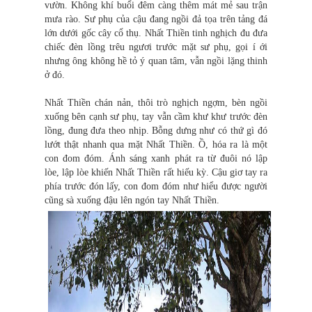
vườn. Không khí buổi đêm càng thêm mát mẻ sau trận
mưa rào. Sư phụ của cậu đang ngồi đả tọa trên tảng đá
lớn dưới gốc cây cổ thụ. Nhất Thiền tinh nghịch đu đưa
chiếc đèn lồng trêu ngươi trước mặt sư phụ, gọi í ới
nhưng ông không hề tỏ ý quan tâm, vẫn ngồi lặng thinh
ở đó.
Nhất Thiền chán nản, thôi trò nghịch ngợm, bèn ngồi
xuống bên cạnh sư phụ, tay vẫn cầm khư khư trước đèn
lồng, đung đưa theo nhịp. Bỗng dưng như có thứ gì đó
lướt thật nhanh qua mặt Nhất Thiền. Ồ, hóa ra là một
con đom đóm. Ánh sáng xanh phát ra từ đuôi nó lập
lòe, lập lòe khiến Nhất Thiền rất hiếu kỳ. Cậu giơ tay ra
phía trước đón lấy, con đom đóm như hiểu được người
cũng sà xuống đậu lên ngón tay Nhất Thiền.