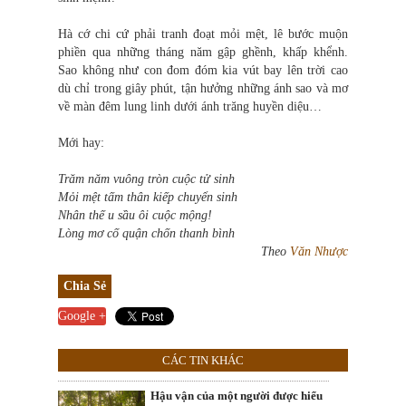
Hà cớ chi cứ phải tranh đoạt mỏi mệt, lê bước muộn
phiền qua những tháng năm gập ghềnh, khấp khểnh.
Sao không như con đom đóm kia vút bay lên trời cao
dù chỉ trong giây phút, tận hưởng những ánh sao và mơ
về màn đêm lung linh dưới ánh trăng huyền diệu…
Mới hay:
Trăm năm vuông tròn cuộc tử sinh
Mỏi mệt tấm thân kiếp chuyển sinh
Nhân thế u sầu ôi cuộc mộng!
Lòng mơ cố quận chốn thanh bình
Theo
Văn Nhược
Chia Sẻ
Google +
CÁC TIN KHÁC
Hậu vận của một người được hiểu