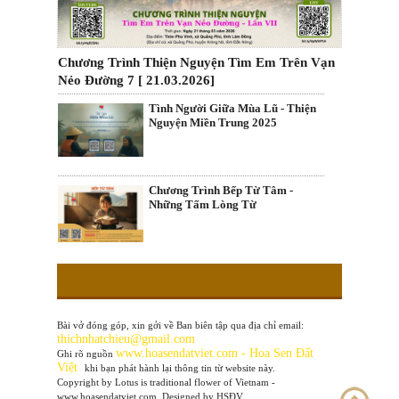
Chương Trình Thiện Nguyện Tìm Em Trên Vạn
Nẻo Đường 7 [ 21.03.2026]
Tình Người Giữa Mùa Lũ - Thiện
Nguyện Miền Trung 2025
Chương Trình Bếp Từ Tâm -
Những Tấm Lòng Từ
Bài vở đóng góp, xin gởi về Ban biên tập qua địa chỉ email:
thichnhatchieu@gmail.com
www
.hoasendatviet.com - Hoa Sen Đất
Ghi rõ nguồn
Việt
khi bạn phát hành lại thông tin từ website này.
Copyright by Lotus is traditional flower of Vietnam -
www.hoasendatviet.com. Designed by HSĐV