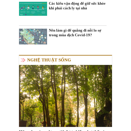
Các kiểu vận động để giữ sức khỏe
khi phải cách ly tại nhà
Nên làm gì để quẳng đi nỗi lo sợ
trong mùa dịch Covid-19?
NGHỆ THUẬT SỐNG