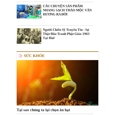
CÂU CHUYỆN SẢN PHẨM
NHANG SẠCH THẢO MỘC VÂN
HƯƠNG RA ĐỜI
Người Chiến Sỹ Truyền Tin - Sự
Thật Đấu Tranh Phật Giáo 1963
Tại Huế
SỨC KHỎE
Tại sao chúng ta lại chọn ăn hạt