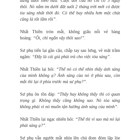
đừng đuổi theo nữa. Cuộc đời của nó chỉ có 5 ngày
thôi. Nó nằm im dưới đất suốt 2 tháng trời mới có được
tia sáng nhất thời đó. Có thể bay nhiều hơn một chút
cũng là tốt lắm rồi”.
Nhất Thiền tròn mắt, không giấu nổi vẻ bàng
hoàng:
“Ôi, chỉ ngắn vậy thôi sao!”.
Sư phụ tiến lại gần cậu, chắp tay sau lưng, vẻ mặt trầm
ngâm:
“Đấy là cái giá phải trả cho việc tỏa sáng”.
Nhất Thiền lại hỏi:
“Thế nó có thể nhìn thấy ánh sáng
của mình không ạ? Ánh sáng của nó ở phía sau, còn
mắt thì lại ở phía trước mà sư phụ?”.
Sư phụ ôn tồn đáp:
“Thấy hay không thấy thì có quan
trọng gì. Không thấy cũng không sao. Nó tỏa sáng
không phải vì nó muốn tận hưởng ánh sáng của mình”.
Nhất Thiền lại ngạc nhiên hỏi:
“Thế thì vì sao mà nó lại
phát sáng ạ?”.
Sư phụ vẫn ngước mắt nhìn lên chú đom đóm lập lòe