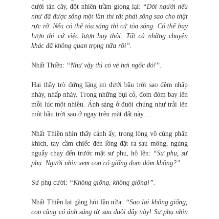
dưới tán cây, đột nhiên trầm giọng lại:
“Đời người nếu
như đã được sống một lần thì tất phải sống sao cho thật
rực rỡ. Nếu có thể tỏa sáng thì cứ tỏa sáng. Có thể bay
lượn thì cứ việc lượn bay thôi. Tất cả những chuyện
khác đã không quan trọng nữa rồi”.
Nhất Thiền:
“Như vậy thì có vẻ hơi ngốc đó!”.
Hai thầy trò đứng lặng im dưới bầu trời sao đêm nhấp
nháy, nhấp nháy. Trong những bụi cỏ, đom đóm bay lên
mỗi lúc một nhiều. Ánh sáng ở đuôi chúng như trải lên
một bầu trời sao ở ngay trên mặt đất này…
Nhất Thiền nhìn thấy cảnh ấy, trong lòng vô cùng phấn
khích, tay cầm chiếc đèn lồng đặt ra sau mông, ngúng
nguẩy chạy đến trước mặt sư phụ, hô lên:
“Sư phụ, sư
phụ. Người nhìn xem con có giống đom đóm không?”.
Sư phụ cười:
“Không giống, không giống!”.
Nhất Thiền lại gặng hỏi lần nữa:
“Sao lại không giống,
con cũng có ánh sáng từ sau đuôi đây này! Sư phụ nhìn