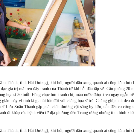
im Thành, tỉnh Hải Dương), khi hỏi, người dân xung quanh ai cũng hăm hở c
ạc giá trị mà treo đầy tranh của Thành từ khi bắt đầu tập vẽ. Căn phòng 20 
hàng họa sĩ 30 tuổi. Hàng chục bức tranh chì, màu nước được treo ngay ngắn tr
iàn máy vi tính là gia tài lớn đối với chàng họa sĩ trẻ. Chúng giúp anh đeo đ
ọa sĩ Lưu Xuân Thành gặp phải chấn thương cột sống hy hữu, dẫn đến co cứng 
 anh đi khắp các bệnh viện từ địa phương đến Trung ương nhưng tình hình khô
im Thành, tỉnh Hải Dương), khi hỏi, người dân xung quanh ai cũng hăm hở c