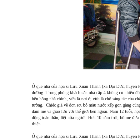
Ở quê nhà của họa sĩ Lưu Xuân Thành (xã Đại Đức, huyện K
đường. Trong phòng khách căn nhà cấp 4 không có nhiều đồ đ
bên hông nhà chính, vừa là nơi ở, vừa là chỗ sáng tác của c
tường. Chiếc giá vẽ đơn sơ, bộ màu nước xếp gọn gàng cùng g
đam mê và giao lưu với thế giới bên ngoài. Năm 12 tuổi, h
động toàn thân, liệt nửa người. Hơn 10 năm trời, bố mẹ đưa
thiện.
Ở quê nhà của họa sĩ Lưu Xuân Thành (xã Đại Đức, huyện K