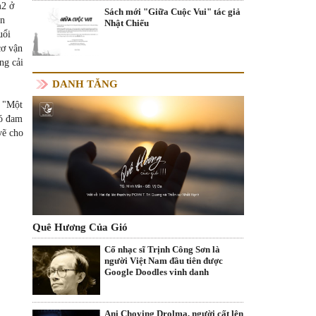
m2 ở
Sách mới "Giữa Cuộc Vui" tác giả
ên
Nhật Chiếu
uổi
cơ vận
ng cải
DANH TĂNG
. "Một
nó đam
vẽ cho
Quê Hương Của Gió
Cố nhạc sĩ Trịnh Công Sơn là
người Việt Nam đầu tiên được
Google Doodles vinh danh
Ani Choying Drolma, người cất lên