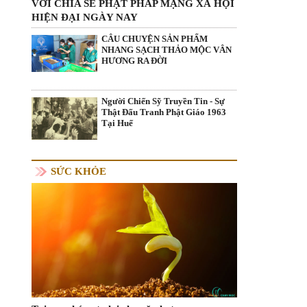
VỚI CHIA SẺ PHẬT PHÁP MẠNG XÃ HỘI
HIỆN ĐẠI NGÀY NAY
CÂU CHUYỆN SẢN PHẨM
NHANG SẠCH THẢO MỘC VÂN
HƯƠNG RA ĐỜI
Người Chiến Sỹ Truyền Tin - Sự
Thật Đấu Tranh Phật Giáo 1963
Tại Huế
SỨC KHỎE