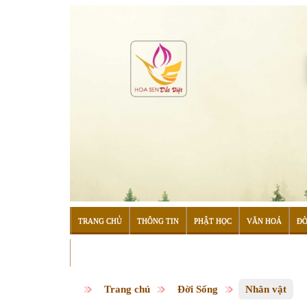
TRANG CHỦ
THÔNG TIN
PHẬT HỌC
VĂN HOÁ
ĐỜ
ĐỌC SÁCH
Trang chủ
Đời Sống
Nhân vật