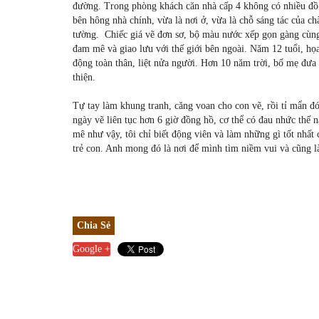
đường. Trong phòng khách căn nhà cấp 4 không có nhiều đồ đ
bên hông nhà chính, vừa là nơi ở, vừa là chỗ sáng tác của c
tường. Chiếc giá vẽ đơn sơ, bộ màu nước xếp gọn gàng cùng g
đam mê và giao lưu với thế giới bên ngoài. Năm 12 tuổi, h
động toàn thân, liệt nửa người. Hơn 10 năm trời, bố mẹ đưa
thiện.
Tự tay làm khung tranh, căng voan cho con vẽ, rồi tỉ mẩn đ
ngày vẽ liên tục hơn 6 giờ đồng hồ, cơ thể có đau nhức thế 
mê như vậy, tôi chỉ biết động viên và làm những gì tốt nhất
trẻ con. Anh mong đó là nơi để mình tìm niềm vui và cũng là
Chia Sẻ
Google +