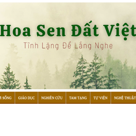
I SỐNG
GIÁO DỤC
NGHIÊN CỨU
TAM TẠNG
TỰ VIỆN
NGHỆ THUẬT