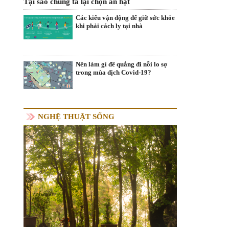
Tại sao chúng ta lại chọn ăn hạt
Các kiểu vận động để giữ sức khỏe
khi phải cách ly tại nhà
Nên làm gì để quẳng đi nỗi lo sợ
trong mùa dịch Covid-19?
NGHỆ THUẬT SỐNG