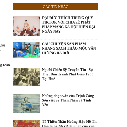
CÁC TIN KHÁC
ĐẠI ĐỨC THÍCH TRUNG QUÝ-
TIKTOK VỚI CHIA SẺ PHẬT
PHÁP MẠNG XÃ HỘI HIỆN ĐẠI
NGÀY NAY
CÂU CHUYỆN SẢN PHẨM
cười
NHANG SẠCH THẢO MỘC VÂN
c.
HƯƠNG RA ĐỜI
g toàn
Người Chiến Sỹ Truyền Tin - Sự
Thật Đấu Tranh Phật Giáo 1963
Tại Huế
Những đoạn văn của Trịnh Công
Sơn viết về Thân Phận và Tình
Yêu
Tá Thiên Nhân Hoàng Hậu Hồ Thị
Hoa là người vợ đầu tiên của vua