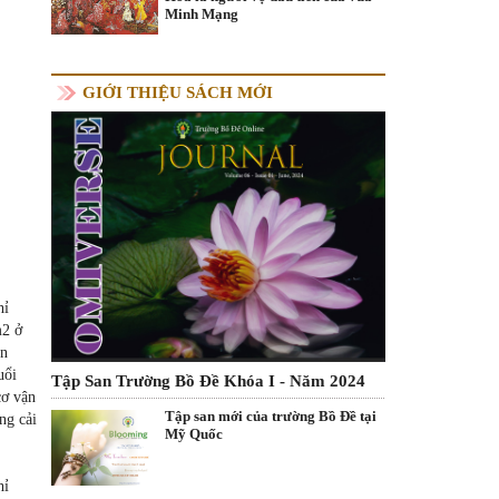
Minh Mạng
GIỚI THIỆU SÁCH MỚI
hỉ
m2 ở
ên
uổi
Tập San Trường Bồ Đề Khóa I - Năm 2024
cơ vận
Tập san mới của trường Bồ Đề tại
ng cải
Mỹ Quốc
hỉ