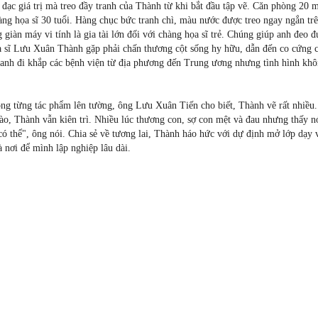
ạc giá trị mà treo đầy tranh của Thành từ khi bắt đầu tập vẽ. Căn phòng 20 
hàng họa sĩ 30 tuổi. Hàng chục bức tranh chì, màu nước được treo ngay ngắn tr
iàn máy vi tính là gia tài lớn đối với chàng họa sĩ trẻ. Chúng giúp anh đeo đ
ọa sĩ Lưu Xuân Thành gặp phải chấn thương cột sống hy hữu, dẫn đến co cứng 
 anh đi khắp các bệnh viện từ địa phương đến Trung ương nhưng tình hình khô
óng từng tác phẩm lên tường, ông Lưu Xuân Tiến cho biết, Thành vẽ rất nhiều
nào, Thành vẫn kiên trì. Nhiều lúc thương con, sợ con mệt và đau nhưng thấy 
 có thể", ông nói. Chia sẻ về tương lai, Thành háo hức với dự định mở lớp dạy 
 nơi để mình lập nghiệp lâu dài.