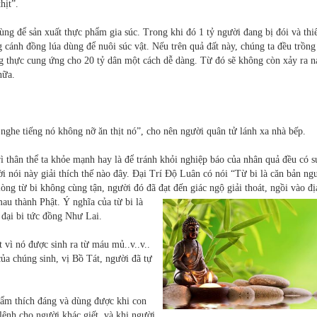
hịt”.
ùng để sản xuất thực phẩm gia súc. Trong khi đó 1 tỷ người đang bị đói và thi
cánh đồng lúa dùng để nuôi súc vật. Nếu trên quả đất này, chúng ta đều trồng
g thực cung ứng cho 20 tỷ dân một cách dễ dàng. Từ đó sẽ không còn xảy ra n
nữa.
ghe tiếng nó không nỡ ăn thịt nó”, cho nên người quân tử lánh xa nhà bếp.
rì thân thể ta khỏe mạnh hay là để tránh khỏi nghiệp báo của nhân quả đều có s
lời nói này giải thích thế nào đây. Đại Trí Độ Luân có nói “Từ bi là căn bản ng
lòng từ bi không cùng tận, người đó đã đạt đến giác ngộ giải thoát, ngồi vào đị
au thành Phật. Ý nghĩa của từ bi là
 đại bi tức đồng Như Lai.
t vì nó được sinh ra từ máu mủ..v..v..
ủa chúng sinh, vị Bồ Tát, người đã tự
phẩm thích đáng và dùng được khi con
lệnh cho người khác giết, và khi người