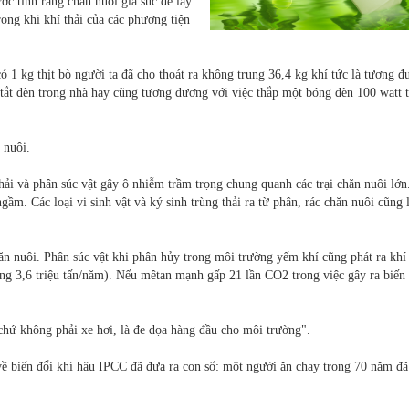
 tính rằng chăn nuôi gia súc để lấy
rong khi khí thải của các phương tiện
 1 kg thịt bò người ta đã cho thoát ra không trung 36,4 kg khí tức là tương 
ên tắt đèn trong nhà hay cũng tương đương với việc thắp một bóng đèn 100 watt 
 nuôi.
i và phân súc vật gây ô nhiễm trầm trọng chung quanh các trại chăn nuôi lớn
gầm. Các loại vi sinh vật và ký sinh trùng thải ra từ phân, rác chăn nuôi cũng 
 nuôi. Phân súc vật khi phân hủy trong môi trường yếm khí cũng phát ra khí
ảng 3,6 triệu tấn/năm). Nếu mêtan mạnh gấp 21 lần CO2 trong việc gây ra biến
hứ không phải xe hơi, là đe dọa hàng đầu cho môi trường".
về biến đổi khí hậu IPCC đã đưa ra con số: một người ăn chay trong 70 năm đ