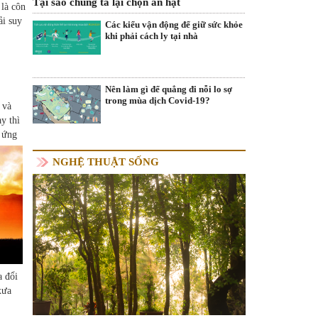
Tại sao chúng ta lại chọn ăn hạt
 là côn
ải suy
Các kiểu vận động để giữ sức khỏe
khi phải cách ly tại nhà
Nên làm gì để quẳng đi nỗi lo sợ
trong mùa dịch Covid-19?
 và
y thì
g ứng
NGHỆ THUẬT SỐNG
a đổi
xưa