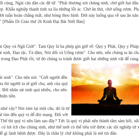
i cùng, Ngài căn dặn các đệ tử: “Phải thương xót chúng sinh, chớ giết hại dầu
ẹp. Khẩu nghiệp thanh tịnh xa lìa những lỗi ác. Chớ ăn thịt, chớ uống rượu. Ph
đời tuần hoàn chẳng mất, như bóng theo hình. Đời này luống qua về sau ăn năn
.” [Phẩm Di Giáo thứ 26 Kinh Đại Bát Niết Bàn]
Tam Quy và Ngũ Giới“. Tam Quy là ba phép gìn giữ về: Quy y Phật, Quy y Pháp
sinh, Đạo tặc, Tà dâm, Nói dối và Uống rượu”. Cho nên, nếu chúng ta ăn cha
 trong Đạo Phật rồi, từ đó chúng ta tránh được giết hại những sinh vật để cun
sát sinh”. Cho nên nói: “Giết người đền
ta thì người ta sẽ giết cha, anh của quý
 Bởi nhân sát sinh quá nhiều, cho nên
hiện tiền.
 như vậy? Nói tóm lại một câu, đó là từ
sẽ tìm đến quý vị để đòi mạng. Đối với
. Thế thì quý vị nên làm sao đây? Tức là quý vị phải nên thành tâm sám hối, sử
có lợi ích cho chúng sinh, như thế mới có thể tiêu trừ được các tội nghiệp từ 
ễ gì lành bệnh được. Đây là chân lý chứ không phải là mê tín đâu.