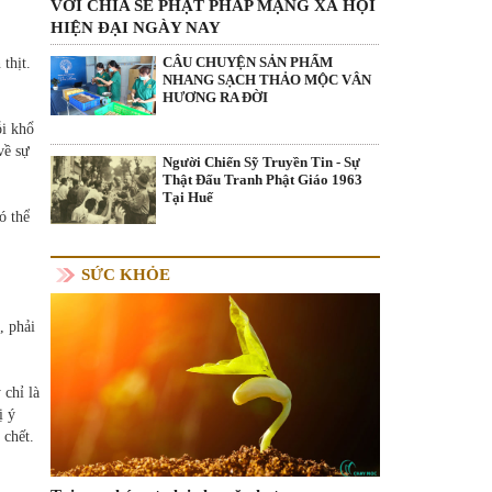
VỚI CHIA SẺ PHẬT PHÁP MẠNG XÃ HỘI
HIỆN ĐẠI NGÀY NAY
CÂU CHUYỆN SẢN PHẨM
thịt.
NHANG SẠCH THẢO MỘC VÂN
HƯƠNG RA ĐỜI
ỗi khổ
về sự
Người Chiến Sỹ Truyền Tin - Sự
Thật Đấu Tranh Phật Giáo 1963
Tại Huế
ó thể
SỨC KHỎE
, phải
 chỉ là
ị ý
 chết.