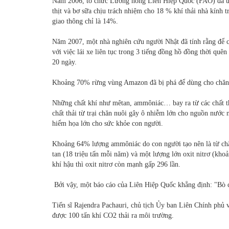
Năm 2006, tổ chức Lương nông Liên Hiệp Quốc (FAO) đã ước
thịt và bơ sữa chịu trách nhiệm cho 18 % khí thải nhà kính t
giao thông chỉ là 14%.
Năm 2007, một nhà nghiên cứu người Nhật đã tính rằng để có
với việc lái xe liên tục trong 3 tiếng đồng hồ đồng thời qu
20 ngày.
Khoảng 70% rừng vùng Amazon đã bị phá để dùng cho chăn
Những chất khí như mêtan, ammôniác… bay ra từ các chất thả
chất thải từ trại chăn nuôi gây ô nhiễm lớn cho nguồn nước n
hiểm họa lớn cho sức khỏe con người.
Khoảng 64% lượng ammôniác do con người tạo nên là từ chăn
tan (18 triệu tấn mỗi năm) và một lượng lớn oxit nitrơ (kho
khí hậu thì oxit nitrơ còn mạnh gấp 296 lần.
Bởi vậy, một báo cáo của Liên Hiệp Quốc khẳng định: "Bò c
Tiến sĩ Rajendra Pachauri, chủ tịch Ủy ban Liên Chính phủ 
được 100 tấn khí CO2 thải ra môi trường.