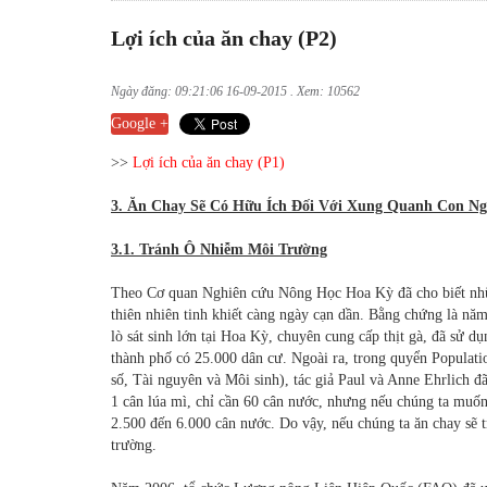
Lợi ích của ăn chay (P2)
Ngày đăng: 09:21:06 16-09-2015 . Xem: 10562
Google +
>>
Lợi ích của ăn chay (P1)
3. Ăn Chay Sẽ Có Hữu Ích Đối Với Xung Quanh Con Ng
3.1. Tránh Ô Nhiễm Môi Trường
Theo Cơ quan Nghiên cứu Nông Học Hoa Kỳ đã cho biết những
thiên nhiên tinh khiết càng ngày cạn dần. Bằng chứng là nă
lò sát sinh lớn tại Hoa Kỳ, chuyên cung cấp thịt gà, đã sử 
thành phố có 25.000 dân cư. Ngoài ra, trong quyển
Populati
số, Tài nguyên và Môi sinh), tác giả Paul và Anne Ehrlich 
1 cân lúa mì, chỉ cần 60 cân nước, nhưng nếu chúng ta muốn s
2.500 đến 6.000 cân nước. Do vậy, nếu chúng ta ăn chay sẽ
trường.