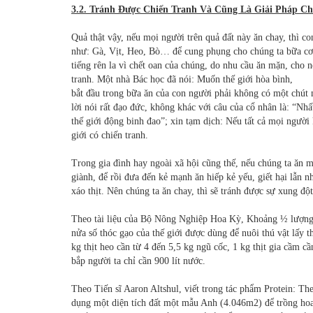
3.2. Tránh Được Chiến Tranh Và Cũng Là Giải Pháp Cho
Quả thật vậy, nếu mọi người trên quả đất này ăn chay, thì co
như: Gà, Vịt, Heo, Bò… để cung phụng cho chúng ta bữa cơm
tiếng rên la vì chết oan của chúng, do nhu cầu ăn mặn, cho 
tranh. Một nhà Bác học đã nói: Muốn thế giới hòa bình,
bắt đầu trong bữa ăn của con người phải không có một chút
lời nói rất đạo đức, không khác với câu của cổ nhân là: “Nhấ
thế giới động binh đao”; xin tạm dịch: Nếu tất cả mọi người k
giới có chiến tranh.
Trong gia đình hay ngoài xã hội cũng thế, nếu chúng ta ăn m
giành, để rồi đưa đến kẻ mạnh ăn hiếp kẻ yếu, giết hại lẫn 
xáo thịt. Nên chúng ta ăn chay, thì sẽ tránh được sự xung đột
Theo tài liệu của Bộ Nông Nghiệp Hoa Kỳ, Khoảng ½ lượng
nửa số thóc gạo của thế giới được dùng để nuôi thú vật lấy t
kg thịt heo cần từ 4 đến 5,5 kg ngũ cốc, 1 kg thịt gia cầm c
bắp người ta chỉ cần 900 lít nước.
Theo Tiến sĩ Aaron Altshul, viết trong tác phẩm Protein: The
dụng một diện tích đất một mẫu Anh (4.046m2) để trồng hoa