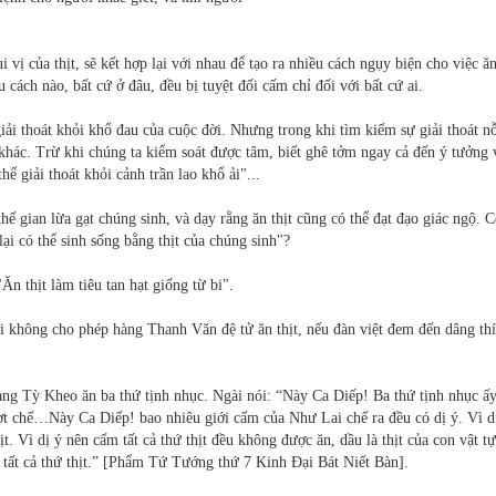
ị của thịt, sẽ kết hợp lại với nhau để tạo ra nhiều cách ngụy biện cho việc ăn 
 cách nào, bất cứ ở đâu, đều bị tuyệt đối cấm chỉ đối với bất cứ ai.
ải thoát khỏi khổ đau của cuộc đời. Nhưng trong khi tìm kiếm sự giải thoát n
 khác. Trừ khi chúng ta kiểm soát được tâm, biết ghê tởm ngay cả đến ý tưởng 
hể giải thoát khỏi cảnh trần lao khổ ải"...
 thế gian lừa gạt chúng sinh, và dạy rằng ăn thịt cũng có thể đạt đạo giác ngộ. C
ại có thể sinh sống bằng thịt của chúng sinh"?
Ăn thịt làm tiêu tan hạt giống từ bi".
i không cho phép hàng Thanh Văn đệ tử ăn thịt, nếu đàn việt đem đến dâng thí
àng Tỳ Kheo ăn ba thứ tịnh nhục. Ngài nói: “Này Ca Diếp! Ba thứ tịnh nhục ấy
ợt chế…Này Ca Diếp! bao nhiêu giới cấm của Như Lai chế ra đều có dị ý. Vì d
. Vì dị ý nên cấm tất cả thứ thịt đều không được ăn, dầu là thịt của con vật tự
ất cả thứ thịt.” [Phẩm Tứ Tướng thứ 7 Kinh Đại Bát Niết Bàn].