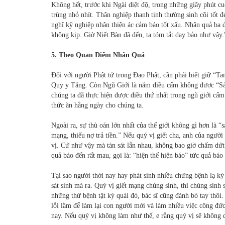
Không hết, trước khi Ngài diệt độ, trong những giây phút cuố
trùng nhỏ nhít. Thân nghiệp thanh tịnh thường sinh cõi tốt đ
nghĩ kỹ nghiệp nhân thiện ác cảm báo tốt xấu. Nhân quả ba 
không kịp. Giờ Niết Bàn đã đến, ta tóm tắt dạy bảo như vậy
5. Theo Quan Điểm Nhân Quả
Đối với người Phật tử trong Đạo Phật, cần phải biết giữ “
Quy y Tăng. Còn Ngũ Giới là năm điều cấm không được “Sát 
chúng ta đã thực hiện được điều thứ nhất trong ngũ giới cấm
thức ăn hằng ngày cho chúng ta.
Ngoài ra, sự thù oán lớn nhất của thế giới không gì hơn là “
mạng, thiếu nợ trả tiền.” Nếu quý vị giết cha, anh của người 
vị. Cứ như vậy mà tàn sát lẫn nhau, không bao giờ chấm dứt.
quả báo đến rất mau, gọi là: “hiện thế hiện báo” tức quả báo 
Tại sao người thời nay hay phát sinh nhiều chứng bệnh lạ kỳ
sát sinh mà ra. Quý vị giết mạng chúng sinh, thì chúng sinh 
những thứ bệnh tật kỳ quái đó, bác sĩ cũng đành bó tay thôi
lỗi lầm để làm lại con người mới và làm nhiều việc công đức 
nay. Nếu quý vị không làm như thế, e rằng quý vị sẽ không d