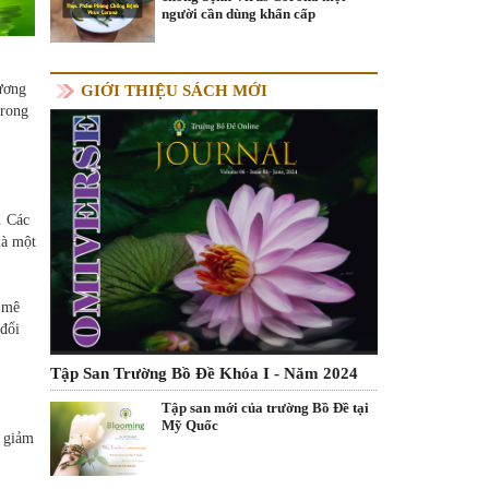
người cần dùng khẩn cấp
đương
GIỚI THIỆU SÁCH MỚI
trong
. Các
là một
 mê
 đổi
Tập San Trường Bồ Đề Khóa I - Năm 2024
Tập san mới của trường Bồ Đề tại
Mỹ Quốc
ã giảm