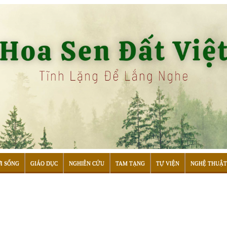
I SỐNG
GIÁO DỤC
NGHIÊN CỨU
TAM TẠNG
TỰ VIỆN
NGHỆ THUẬT