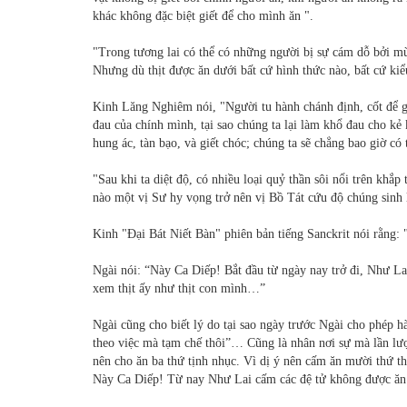
khác không đặc biệt giết để cho mình ăn ".
"Trong tương lai có thể có những người bị sự cám dỗ bởi mùi v
Nhưng dù thịt được ăn dưới bất cứ hình thức nào, bất cứ kiểu
Kinh Lăng Nghiêm nói, "Người tu hành chánh định, cốt để gi
đau của chính mình, tại sao chúng ta lại làm khổ đau cho kẻ
hung ác, tàn bạo, và giết chóc; chúng ta sẽ chẳng bao giờ có t
"Sau khi ta diệt độ, có nhiều loại quỷ thần sôi nổi trên khắp
nào một vị Sư hy vọng trở nên vị Bồ Tát cứu độ chúng sinh l
Kinh "Đại Bát Niết Bàn" phiên bản tiếng Sanckrit nói rằng: "
Ngài nói: “Này Ca Diếp! Bắt đầu từ ngày nay trở đi, Như La
xem thịt ấy như thịt con mình…”
Ngài cũng cho biết lý do tại sao ngày trước Ngài cho phép h
theo việc mà tạm chế thôi”… Cũng là nhân nơi sự mà lần lư
nên cho ăn ba thứ tịnh nhục. Vì dị ý nên cấm ăn mười thứ thịt
Này Ca Diếp! Từ nay Như Lai cấm các đệ tử không được ăn t