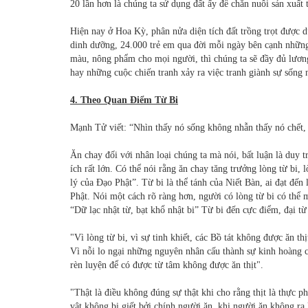
20 lần hơn là chúng ta sử dụng đất ấy để chăn nuôi sản xuất t
Hiện nay ở Hoa Kỳ, phân nửa diện tích đất trồng trọt được d
dinh dưỡng, 24.000 trẻ em qua đời mỗi ngày bên cạnh những 
màu, nông phẩm cho mọi người, thì chúng ta sẽ đầy đủ lươn
hay những cuộc chiến tranh xảy ra việc tranh giành sự sống 
4. Theo Quan Điểm Từ Bi
Mạnh Tử viết: “Nhìn thấy nó sống không nhẫn thấy nó chết, n
Ăn chay đối với nhân loại chúng ta mà nói, bất luận là duy t
ích rất lớn. Có thể nói rằng ăn chay tăng trưởng lòng từ bi, 
lý của Đạo Phật”. Từ bi là thể tánh của Niết Bàn, ai đạt đến 
Phật. Nói một cách rõ ràng hơn, người có lòng từ bi có thể
m
“Dữ lạc nhật từ, bạt khổ nhật bi” Từ bi đến cực điểm, đại từ
"Vì lòng từ bi, vì sự tinh khiết, các Bồ tát không được ăn thị
Vì nỗi lo ngại những nguyên nhân cấu thành sự kinh hoàng c
rèn luyện để có được từ tâm không được ăn thịt".
"Thật là điều không đúng sự thật khi cho rằng thịt là thực 
vật không bị giết bởi chính người ăn, khi người ăn không ra 