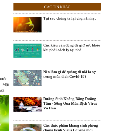
CÁC TIN KHÁC
Tại sao chúng ta lại chọn ăn hạt
Các kiểu vận động để giữ sức khỏe
khi phải cách ly tại nhà
Nên làm gì để quẳng đi nỗi lo sợ
trong mùa dịch Covid-19?
nước
u: Một
một
Dưỡng Sinh Không Bằng Dưỡng
Tâm - Sống Qua Mùa Dịch Virut
Vũ Hán
Các thực phẩm kháng sinh phòng
chống bệnh Virus Corona mọi