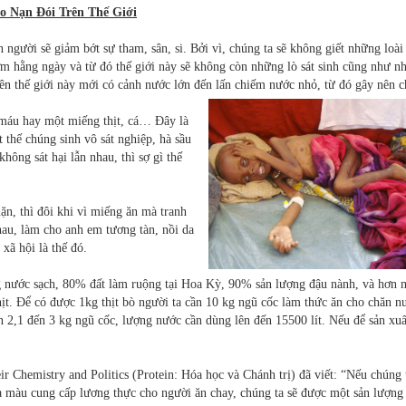
 Nạn Đói Trên Thế Giới
n người sẽ giảm bớt sự tham, sân, si. Bởi vì, chúng ta sẽ không giết những loài
 hằng ngày và từ đó thế giới này sẽ không còn những lò sát sinh cũng như n
nên thế giới này mới có cảnh nước lớn đến lấn chiếm nước nhỏ, từ đó gây nên c
 máu hay một miếng thịt, cá… Đây là
t thế chúng sinh vô sát nghiệp, hà sầu
hông sát hại lẫn nhau, thì sợ gì thế
ặn, thì đôi khi vì miếng ăn mà tranh
nhau, làm cho anh em tương tàn, nồi da
 xã hội là thế đó.
 nước sạch, 80% đất làm ruộng tại Hoa Kỳ, 90% sản lượng đậu nành, và hơn 
hịt. Để có được 1kg thịt bò người ta cần 10 kg ngũ cốc làm thức ăn cho chăn nu
ần 2,1 đến 3 kg ngũ cốc, lượng nước cần dùng lên đến 15500 lít. Nếu để sản xu
ir Chemistry and Politics (Protein: Hóa học và Chánh trị) đã viết: “Nếu chúng 
 màu cung cấp lương thực cho người ăn chay, chúng ta sẽ được một sản lượng