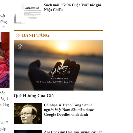
Sách mới "Giữa Cuộc Vui" tác giả
Nhật Chiếu
 vật
hững
hiến
DANH TĂNG
một
Quê Hương Của Gió
ôi, 1
Cố nhạc sĩ Trịnh Công Sơn là
ất 1kg
người Việt Nam đầu tiên được
Google Doodles vinh danh
ta sử
 gấp
Ani Choying Drolma, người cất lên