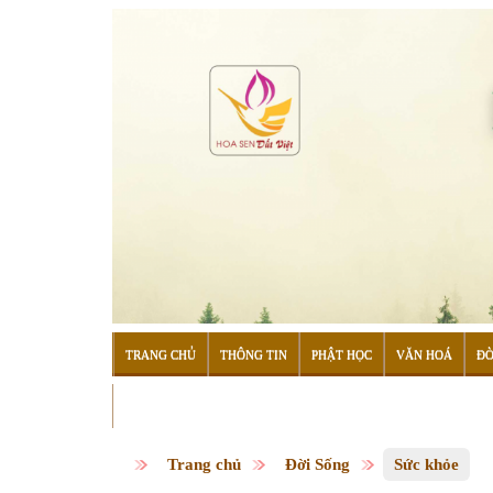
TRANG CHỦ
THÔNG TIN
PHẬT HỌC
VĂN HOÁ
ĐỜ
ĐỌC SÁCH
Trang chủ
Đời Sống
Sức khỏe