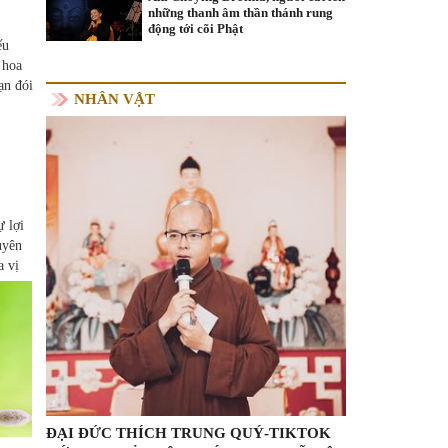
những thanh âm thần thánh rung
động tới cõi Phật
ếu
 hoa
ạn đói
NHÂN VẬT
ự lợi
uyên
a vị
ĐẠI ĐỨC THÍCH TRUNG QUÝ-TIKTOK