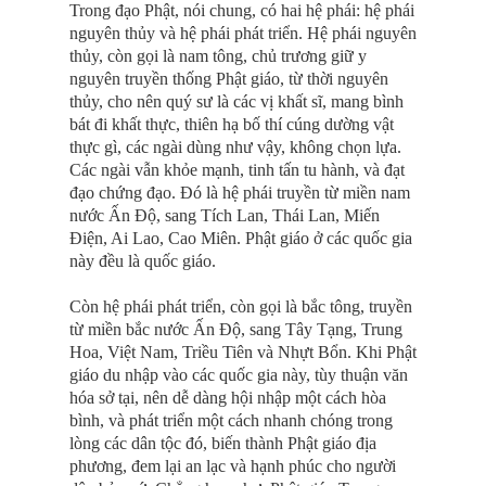
Trong đạo Phật, nói chung, có hai hệ phái: hệ phái
nguyên thủy và hệ phái phát triển. Hệ phái nguyên
thủy, còn gọi là nam tông, chủ trương giữ y
nguyên truyền thống Phật giáo, từ thời nguyên
thủy, cho nên quý sư là các vị khất sĩ, mang bình
bát đi khất thực, thiên hạ bố thí cúng dường vật
thực gì, các ngài dùng như vậy, không chọn lựa.
Các ngài vẫn khỏe mạnh, tinh tấn tu hành, và đạt
đạo chứng đạo. Ðó là hệ phái truyền từ miền nam
nước Ấn Ðộ, sang Tích Lan, Thái Lan, Miến
Ðiện, Ai Lao, Cao Miên. Phật giáo ở các quốc gia
này đều là quốc giáo.
Còn hệ phái phát triển, còn gọi là bắc tông, truyền
từ miền bắc nước Ấn Ðộ, sang Tây Tạng, Trung
Hoa, Việt Nam, Triều Tiên và Nhựt Bổn. Khi Phật
giáo du nhập vào các quốc gia này, tùy thuận văn
hóa sở tại, nên dễ dàng hội nhập một cách hòa
bình, và phát triển một cách nhanh chóng trong
lòng các dân tộc đó, biến thành Phật giáo địa
phương, đem lại an lạc và hạnh phúc cho người