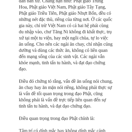
dân bản xứ. Chẳng hạn như: Phật giáo Trung
Hoa, Phật giáo Việt Nam, Phật giáo Tây Tạng,
Phật giáo Triều Tiên, Phật giáo Nhựt Bổn, đều có
những nét đặc thù, riêng của từng nơi. Ở các quốc
gia này, chỉ trừ Việt Nam có cả hai hệ phái cùng
du nhập vào, chư Tăng Ni không đi khất thực, trụ
xứ tại một tu viện, hay một ngôi chùa, tự lo việc
ăn uống. Cho nên các ngài ăn chay, chỉ nhận cúng
dường và dùng các thức ăn, không có liên quan
đến mạng sống của các sinh vật. Các ngài vẫn
khỏe mạnh, tinh tấn tu hành, và đạt đạo chứng
đạo.
Ðiều đó chứng tỏ rằng, vấn đề ăn uống nói chung,
ăn chay hay ăn mặn nói riêng, không phải thực sự
là vấn đề tối quan trọng trong đạo Phật, cũng
không phải là vấn đề trực tiếp liên quan đến sự
tinh tấn tu hành, và đạt đạo chứng đạo.
Ðiều quan trọng trong đạo Phật chính là:
Tâm trí có dính mắc hay không dính mắc cảnh