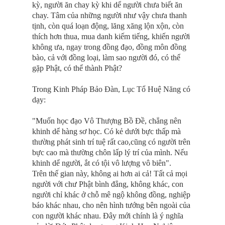
kỳ, người ăn chay kỳ khi dể người chưa biết ăn
chay. Tâm của những người như vậy chưa thanh
tịnh, còn quá loạn động, lăng xăng lộn xộn, còn
thích hơn thua, mua danh kiếm tiếng, khiến người
không ưa, ngay trong đồng đạo, đồng môn đồng
bào, cả với đồng loại, làm sao người đó, có thể
gặp Phật, có thể thành Phật?
Trong Kinh Pháp Bảo Ðàn, Lục Tổ Huệ Năng có
dạy:
"Muốn học đạo Vô Thượng Bồ Ðề, chẳng nên
khinh dể hàng sơ học. Có kẻ dưới bực thấp mà
thường phát sinh trí tuệ rất cao,cũng có người trên
bực cao mà thường chôn lấp lý trí của mình. Nếu
khinh dể người, ắt có tội vô lượng vô biên".
Trên thế gian này, không ai hơn ai cả! Tất cả mọi
người với chư Phật bình đẳng, không khác, con
người chỉ khác ở chỗ mê ngộ không đồng, nghiệp
báo khác nhau, cho nên hình tướng bên ngoài của
con người khác nhau. Ðây mới chính là ý nghĩa