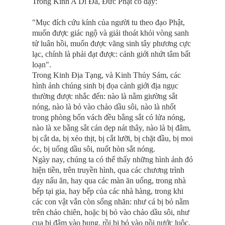
Trong Kinh A Di Ðà, Ðức Phật có dạy:
"Mục đích cứu kính của người tu theo đạo Phật,
muốn được giác ngộ và giải thoát khỏi vòng sanh
tử luân hồi, muốn được vãng sinh tây phương cực
lạc, chính là phải đạt được: cảnh giới nhứt tâm bất
loạn".
Trong Kinh Ðịa Tạng, và Kinh Thủy Sám, các
hình ảnh chúng sinh bị đọa cảnh giới địa ngục
thường được nhắc đến: nào là nằm giường sắt
nóng, nào là bỏ vào chảo dầu sôi, nào là nhốt
trong phòng bốn vách đều bằng sắt có lửa nóng,
nào là xe bằng sắt cán dẹp nát thây, nào là bị đâm,
bị cắt da, bị xẻo thịt, bị cắt lưỡi, bị chặt đầu, bị moi
óc, bị uống dầu sôi, nuốt hòn sắt nóng.
Ngày nay, chúng ta có thể thấy những hình ảnh đó
hiện tiền, trên truyền hình, qua các chương trình
dạy nấu ăn, hay qua các màn ăn uống, trong nhà
bếp tại gia, hay bếp của các nhà hàng, trong khi
các con vật vẫn còn sống nhăn: như cá bị bỏ nằm
trên chảo chiên, hoặc bị bỏ vào chảo dầu sôi, như
cua bị đâm vào bụng, rồi bị bỏ vào nồi nước luộc,