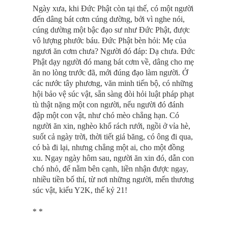
Ngày xưa, khi Ðức Phật còn tại thế, có một người
đến dâng bát cơm cúng dường, bởi vì nghe nói,
cúng dường một bậc đạo sư như Ðức Phật, được
vô lượng phước báu. Ðức Phật bèn hỏi: Mẹ của
ngươi ăn cơm chưa? Người đó đáp: Dạ chưa. Ðức
Phật dạy người đó mang bát cơm về, dâng cho mẹ
ăn no lòng trước đã, mới đúng đạo làm người. Ở
các nước tây phương, văn minh tiến bộ, có những
hội bảo vệ súc vật, sẵn sàng đòi hỏi luật pháp phạt
tù thật nặng một con người, nếu người đó đánh
đập một con vật, như chó mèo chẳng hạn. Có
người ăn xin, nghèo khổ rách rưới, ngồi ở vỉa hè,
suốt cả ngày trời, thời tiết giá băng, có ông đi qua,
có bà đi lại, nhưng chẳng một ai, cho một đồng
xu. Ngay ngày hôm sau, người ăn xin đó, dẫn con
chó nhỏ, để nằm bên cạnh, liền nhận được ngay,
nhiều tiền bố thí, từ nơi những người, mến thương
súc vật, kiểu Y2K, thế kỷ 21!
* *