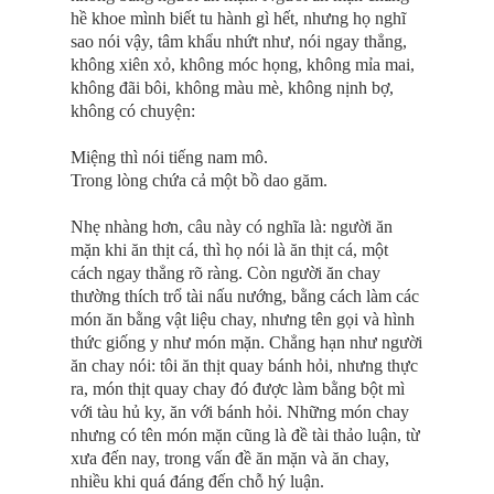
hề khoe mình biết tu hành gì hết, nhưng họ nghĩ
sao nói vậy, tâm khẩu nhứt như, nói ngay thẳng,
không xiên xỏ, không móc họng, không mỉa mai,
không đãi bôi, không màu mè, không nịnh bợ,
không có chuyện:
Miệng thì nói tiếng nam mô.
Trong lòng chứa cả một bồ dao găm.
Nhẹ nhàng hơn, câu này có nghĩa là: người ăn
mặn khi ăn thịt cá, thì họ nói là ăn thịt cá, một
cách ngay thẳng rõ ràng. Còn người ăn chay
thường thích trổ tài nấu nướng, bằng cách làm các
món ăn bằng vật liệu chay, nhưng tên gọi và hình
thức giống y như món mặn. Chẳng hạn như người
ăn chay nói: tôi ăn thịt quay bánh hỏi, nhưng thực
ra, món thịt quay chay đó được làm bằng bột mì
với tàu hủ ky, ăn với bánh hỏi. Những món chay
nhưng có tên món mặn cũng là đề tài thảo luận, từ
xưa đến nay, trong vấn đề ăn mặn và ăn chay,
nhiều khi quá đáng đến chỗ hý luận.