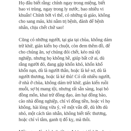
Họ đâu biết rằng: chính ngay trong miệng, biết
bao vi trùng, ngay trong ly nước, bao nhiêu vi
khuẩn! Chính bởi vì thế, có những tà giáo, không
cho sang máu, khi nằm trị bệnh, đành để bệnh
nhân, chịu chết chứ sao!
Cũng có những người, tại gia tại chùa, không dám
trừ khử, gián kiến bọ chuột, còn đem thêm đồ, để
cho chúng ăn, sợ chúng đói chết, kẻo mà tội
nghiệp, nhưng họ không hề, giúp bất cứ ai, dù
rằng người đó, đang gặp khốn khó, khốn khổ
khốn nạn, dù là người thân, hoặc là kẻ sơ, dù là
người thương, hoặc là kẻ thù! Có rất nhiều người,
ở nhà ở chùa, không dám trừ khử, gián kiến ruồi
muỗi, sợ bị mang tội, nhưng rất sẵn sàng, loại bỏ
đồng môn, khai trừ đồng đạo, ám hại đồng bào,
cào nhà đồng nghiệp, chỉ vì đồng tiền, hoặc vì họ
không, hài lòng vừa ý, về một vấn đề, dù lớn dù
nhỏ, một cách tàn nhẫn, không biết tiếc thương,
hoặc chỉ vì tâm, ganh tị đố kỵ, mà thôi.