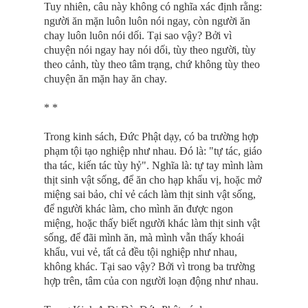
Tuy nhiên, câu này không có nghĩa xác định rằng:
người ăn mặn luôn luôn nói ngay, còn người ăn
chay luôn luôn nói dối. Tại sao vậy? Bởi vì
chuyện nói ngay hay nói dối, tùy theo người, tùy
theo cảnh, tùy theo tâm trạng, chứ không tùy theo
chuyện ăn mặn hay ăn chay.
* *
Trong kinh sách, Ðức Phật dạy, có ba trường hợp
phạm tội tạo nghiệp như nhau. Ðó là: "tự tác, giáo
tha tác, kiến tác tùy hỷ". Nghĩa là: tự tay mình làm
thịt sinh vật sống, để ăn cho hạp khẩu vị, hoặc mở
miệng sai bảo, chỉ vẻ cách làm thịt sinh vật sống,
để người khác làm, cho mình ăn được ngon
miệng, hoặc thấy biết người khác làm thịt sinh vật
sống, để đãi mình ăn, mà mình vẫn thấy khoái
khẩu, vui vẻ, tất cả đều tội nghiệp như nhau,
không khác. Tại sao vậy? Bởi vì trong ba trường
hợp trên, tâm của con người loạn động như nhau.