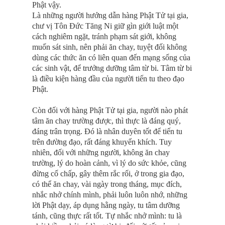
Phật vậy.
Là những người hướng dẫn hàng Phật Tử tại gia,
chư vị Tôn Ðức Tăng Ni giữ gìn giới luật một
cách nghiêm ngặt, tránh phạm sát giới, không
muốn sát sinh, nên phải ăn chay, tuyệt đối không
dùng các thức ăn có liên quan đến mạng sống của
các sinh vật, để trưởng dưỡng tâm từ bi. Tâm từ bi
là điều kiện hàng đầu của người tiến tu theo đạo
Phật.
Còn đối với hàng Phật Tử tại gia, người nào phát
tâm ăn chay trường được, thì thực là đáng quý,
đáng trân trọng. Ðó là nhân duyên tốt để tiến tu
trên đường đạo, rất đáng khuyến khích. Tuy
nhiên, đối với những người, không ăn chay
trường, lý do hoàn cảnh, vì lý do sức khỏe, cũng
đừng cố chấp, gây thêm rắc rối, ở trong gia đạo,
có thể ăn chay, vài ngày trong tháng, mục đích,
nhắc nhở chính mình, phải luôn luôn nhớ, những
lời Phật dạy, áp dụng hằng ngày, tu tâm dưỡng
tánh, cũng thực rất tốt. Tự nhắc nhở mình: tu là