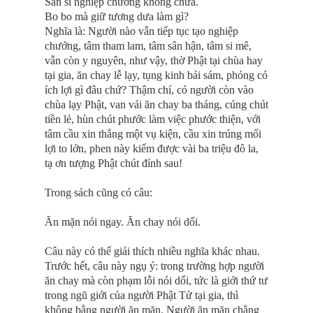
Sân si nghiệp chướng không chừa.
Bo bo mà giữ tương dưa làm gì?
Nghĩa là: Người nào vẫn tiếp tục tạo nghiệp
chướng, tâm tham lam, tâm sân hận, tâm si mê,
vẫn còn y nguyên, như vậy, thờ Phật tại chùa hay
tại gia, ăn chay lễ lạy, tụng kinh bái sám, phỏng có
ích lợi gì đâu chứ? Thậm chí, có người còn vào
chùa lạy Phật, van vái ăn chay ba tháng, cúng chút
tiền lẻ, hùn chút phước làm việc phước thiện, với
tâm cầu xin thắng một vụ kiện, cầu xin trúng mối
lợi to lớn, phen này kiếm được vài ba triệu đô la,
tạ ơn tượng Phật chút đỉnh sau!
Trong sách cũng có câu:
Ăn mặn nói ngay. Ăn chay nói dối.
Câu này có thể giải thích nhiều nghĩa khác nhau.
Trước hết, câu này ngụ ý: trong trường hợp người
ăn chay mà còn phạm lỗi nói dối, tức là giới thứ tư
trong ngũ giới của người Phật Tử tại gia, thì
không bằng người ăn mặn. Người ăn mặn chẳng