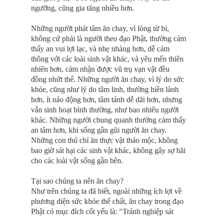
ngưỡng, cũng gia tăng nhiều hơn.
Những người phát tâm ăn chay, vì lòng từ bi,
không cứ phải là người theo đạo Phật, thường cảm
thấy an vui lợi lạc, và nhẹ nhàng hơn, dễ cảm
thông với các loài sinh vật khác, và yêu mến thiên
nhiên hơn, cảm nhận được vũ trụ vạn vật đều
đồng nhứt thể. Những người ăn chay, vì lý do sức
khỏe, cũng như lý do tâm linh, thường hiền lành
hơn, ít náo động hơn, tâm tánh dễ dãi hơn, nhưng
vẫn sinh hoạt bình thường, như bao nhiêu người
khác. Những người chung quanh thường cảm thấy
an tâm hơn, khi sống gần gũi người ăn chay.
Những con thú chỉ ăn thực vật thảo mộc, không
bao giờ sát hại các sinh vật khác, không gây sợ hãi
cho các loài vật sống gần bên.
Tại sao chúng ta nên ăn chay?
Như trên chúng ta đã biết, ngoài những ích lợi về
phương diện sức khỏe thể chất, ăn chay trong đạo
Phật có mục đích cốt yếu là: "Tránh nghiệp sát