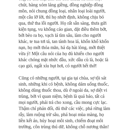
chút, hàng xóm láng giềng, đồng nghiệp đồng
môn, nói chung đồng loại, nhân loại loài người,
một câu lỡ lời, thì họ nhứt định, không chịu bỏ
qua, thứ tha lỗi người. Họ rất sẵn sàng, thưa gửi
kiện tụng, vu khống cáo gian, đặt điều thêm bớt,
bới bèo ra bọ, vạch lá tìm sâu, làm cho người
khác, te tua tơi tả, tan tành hoa lá, khốn khổ khốn
nạn, họ mới thỏa mãn, hả dạ hài lòng, mới thiệt
vừa ý! Một câu nói của họ đủ khiến cho người
khác chóng mặt nhức đầu, xức dầu cù là, hoặc là
cạo gió, ngất xỉu hụt hơi, có người hết thở!
Cũng có những người, tại gia tại chùa, sợ tội sát
sinh, những khi có bệnh, không dám uống thuốc,
không dùng thuốc thoa, dù ở ngoài da, sợ diệt vi
trùng, bởi vì quan niệm, bệnh là quả báo, tất cả
mọi người, phải trả cho xong, cầu mong cực lạc.
Thậm chí phản đối, đủ thứ các việc, phá rừng làm
rẫy, làm ruộng trừ sâu, phá hoại mùa màng, họ
liền kết án, hủy hoại môi sinh, chiếm đoạt môi
trường, côn trùng thú dữ, không chỗ nương thân!