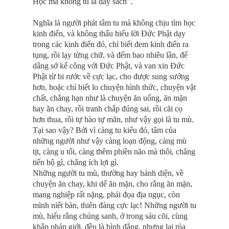
Học mà không tu là đãy sách".
Nghĩa là người phát tâm tu mà không chịu tìm học
kinh điển, và không thấu hiểu lời Ðức Phật dạy
trong các kinh điển đó, chỉ biết đem kinh điển ra
tụng, rồi lạy từng chữ, và đếm bao nhiêu lần, để
dâng sớ kể công với Ðức Phật, và van xin Ðức
Phật từ bi rước về cực lạc, cho được sung sướng
hơn, hoặc chỉ biết lo chuyện hình thức, chuyện vật
chất, chẳng hạn như là chuyện ăn uống, ăn mặn
hay ăn chay, rồi tranh chấp đúng sai, rồi cãi cọ
hơn thua, rồi tự hào tự mãn, như vậy gọi là tu mù.
Tại sao vậy? Bởi vì càng tu kiểu đó, tâm của
những người như vậy càng loạn động, càng mù
tịt, càng u tối, càng thêm phiền não mà thôi, chẳng
tiến bộ gì, chẳng ích lợi gì.
Những người tu mù, thường hay hảnh diện, về
chuyện ăn chay, khi dể ăn mặn, cho rằng ăn mặn,
mang nghiệp rất nặng, phải đọa địa ngục, còn
mình niết bàn, thiên đàng cực lạc! Những người tu
mù, hiểu rằng chúng sanh, ở trong sáu cõi, cùng
khắp pháp giới, đều là bình đẳng, nhưng lại rủa