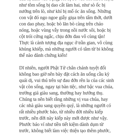
như tôm sống bị dao cắt làm hai, như sò ốc bị
nướng trên lò, như khỉ bị mổ óc ăn sống. Những
con vật đó ngo ngoe giẫy giụa trên tấm thớt, dưới
con dao phay, hoặc bò lăn bò càng trên chảo
nóng, hoặc vùng vẫy trong nồi nước sôi, hoặc bị
cột trói cứng ngắc, chịu đớn đau vô cùng tận!
Thực là cảnh tượng địa ngục ở trần gian, vô cùng
khủng khiếp, mà những người có tâm từ bi không
thể nào đành chứng kiến!
Dĩ nhiên, người Phật Tử chân chánh tuyệt đối
không bao giờ nên bày đặt cách ăn uống cầu kỳ
quái dị, vui thú trên sự đau đớn rên la của các sinh
vật còn sống, ngay tại bàn tiệc, như bậc vua chúa,
trưởng giả giàu sang, thường hay hưởng thụ.
Chúng ta nên biết rằng những vị vua chúa, hay
các nhà giàu sang quyền quý, là những người có
rất nhiều phước báo, từ nhiều đời nhiều kiếp
trước, nên đời này kiếp này mới được như vậy.
Phước báo ví như tiền tiết kiệm dành dụm từ
trước, không biết làm việc thiện tạo thêm phước,