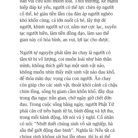
ban vui cứu khổ muôn loài. Thói thường, kẻ mạnh
hiếp đáp kẻ yếu, người có thế lực chèn ép người
cô thế, kẻ giàu tiền lắm của đàn áp người nghèo
khó khốn cùng, cá lớn nuốt cá bé, lấy thịt đè
người, khinh người sơ cơ, nằm mơ cực lạc, xuyên
tạc người hiền, làm tiền đồng đạo, làm sao thế
gian này có hòa bình, an vui, lợi lạc cho được.
Người tự nguyện phát tâm ăn chay là người có
tâm từ bi vô lượng, coi muôn loài như bản thân
mình, không thích giết hại một sinh vật nào,
không muốn nhìn thấy một sinh vật nào đau khổ,
để thỏa mãn dục vọng của con người. Ăn chay
còn giúp cho các sinh vật, thoát khỏi cảnh cá chậu
chim lồng, sống bị giam cầm khốn khổ, đầy đọa
trong địa ngục trần gian, chờ ngày giờ chết đớn
đau. Trong cuộc sống hằng ngày, người Phật Tử
phải căn cứ trên hạnh từ bi, bình đẳng và lợi tha,
trong mỗi hành động, lời nói và ý nghĩ. Cổ nhân
có nói: "Nhứt thiết chúng sinh vô sát nghiệp, hà
sầu thế giới động đao binh". Nghĩa là: Nếu tất cả
chúng sinh không sát hại lẫn nhau, thì lo gì thế