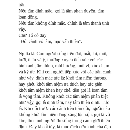
trần.
Nếu tâm dính mắc, gọi là tâm phan duyên, tâm
loạn động.
Nếu tâm không dính mắc, chính là tâm thanh tịnh
vậy.
Chư Tổ có dạy:
"Ðối cảnh vô tâm, mạc vấn thiền".
Nghĩa là: Con người sống trên đời, mắt, tai, mũi,
lưỡi, thân và ý, thường xuyên tiếp xúc với các
hình ảnh, âm thinh, mùi hương, mùi vị, xúc chạm
và ký ức. Khi con người tiếp xúc với các trần cảnh
như vậy, dính mắc tức là: khởi tâm niệm thương
hay ghét, khởi tâm niệm ưa thích hay tức giận,
khởi tâm niệm khen hay chê, đều gọi là loạn tâm,
là vọng tâm. Không khởi các tâm niệm phân biệt
như vậy, gọi là định tâm, hay tâm thiền định. Tức
là: Khi đối trước các cảnh trên trần đời, người nào
không khởi tâm niệm lăng xăng lộn xộn, gọi là vô
tâm, thì chính người đó sống trong cảnh giới thiền
định. Ðây là cốt tủy, là mục đích cứu kính của đạo