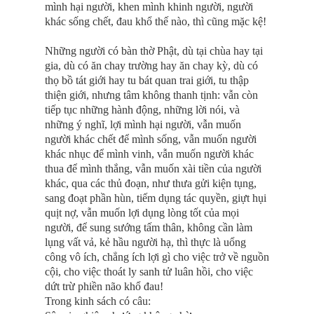
mình hại người, khen mình khinh người, người
khác sống chết, đau khổ thế nào, thì cũng mặc kệ!
Những người có bàn thờ Phật, dù tại chùa hay tại
gia, dù có ăn chay trường hay ăn chay kỳ, dù có
thọ bồ tát giới hay tu bát quan trai giới, tu thập
thiện giới, nhưng tâm không thanh tịnh: vẫn còn
tiếp tục những hành động, những lời nói, và
những ý nghĩ, lợi mình hại người, vẫn muốn
người khác chết để mình sống, vẫn muốn người
khác nhục để mình vinh, vẫn muốn người khác
thua để mình thắng, vẫn muốn xài tiền của người
khác, qua các thủ đoạn, như thưa gửi kiện tụng,
sang đoạt phần hùn, tiếm dụng tác quyền, giựt hụi
quịt nợ, vẫn muốn lợi dụng lòng tốt của mọi
người, để sung sướng tấm thân, không cần làm
lụng vất vả, kẻ hầu người hạ, thì thực là uổng
công vô ích, chẳng ích lợi gì cho việc trở về nguồn
cội, cho việc thoát ly sanh tử luân hồi, cho việc
dứt trừ phiền não khổ đau!
Trong kinh sách có câu: