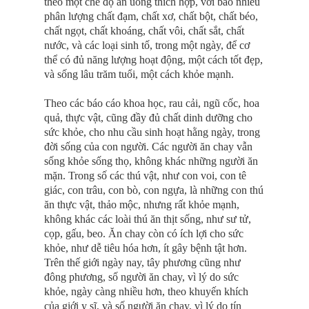
theo một chế độ ăn uống thích hợp, với bao nhiêu
phân lượng chất đạm, chất xơ, chất bột, chất béo,
chất ngọt, chất khoáng, chất vôi, chất sắt, chất
nước, và các loại sinh tố, trong một ngày, để cơ
thể có đủ năng lượng hoạt động, một cách tốt đẹp,
và sống lâu trăm tuổi, một cách khỏe mạnh.
Theo các báo cáo khoa học, rau cải, ngũ cốc, hoa
quả, thực vật, cũng đầy đủ chất dinh dưỡng cho
sức khỏe, cho nhu cầu sinh hoạt hằng ngày, trong
đời sống của con người. Các người ăn chay vẫn
sống khỏe sống thọ, không khác những người ăn
mặn. Trong số các thú vật, như con voi, con tê
giác, con trâu, con bò, con ngựa, là những con thú
ăn thực vật, thảo mộc, nhưng rất khỏe mạnh,
không khác các loài thú ăn thịt sống, như sư tử,
cọp, gấu, beo. Ăn chay còn có ích lợi cho sức
khỏe, như dễ tiêu hóa hơn, ít gây bệnh tật hơn.
Trên thế giới ngày nay, tây phương cũng như
đông phương, số người ăn chay, vì lý do sức
khỏe, ngày càng nhiều hơn, theo khuyến khích
của giới y sĩ, và số người ăn chay, vì lý do tín