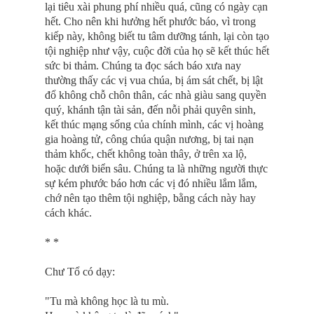
lại tiêu xài phung phí nhiều quá, cũng có ngày cạn
hết. Cho nên khi hưởng hết phước báo, vì trong
kiếp này, không biết tu tâm dưỡng tánh, lại còn tạo
tội nghiệp như vậy, cuộc đời của họ sẽ kết thúc hết
sức bi thảm. Chúng ta đọc sách báo xưa nay
thường thấy các vị vua chúa, bị ám sát chết, bị lật
đổ không chỗ chôn thân, các nhà giàu sang quyền
quý, khánh tận tài sản, đến nỗi phải quyên sinh,
kết thúc mạng sống của chính mình, các vị hoàng
gia hoàng tử, công chúa quận nương, bị tai nạn
thảm khốc, chết không toàn thây, ở trên xa lộ,
hoặc dưới biển sâu. Chúng ta là những người thực
sự kém phước báo hơn các vị đó nhiều lắm lắm,
chớ nên tạo thêm tội nghiệp, bằng cách này hay
cách khác.
* *
Chư Tổ có dạy:
"Tu mà không học là tu mù.