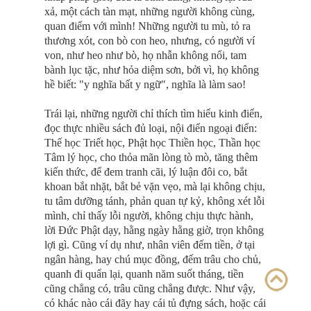
xả, một cách tàn mạt, những người không cùng,
quan điểm với mình! Những người tu mù, tỏ ra
thương xót, con bò con heo, nhưng, có người ví
von, như heo như bò, họ nhẫn không nổi, tam
bành lục tặc, như hỏa diệm sơn, bởi vì, họ không
hề biết: "y nghĩa bất y ngữ", nghĩa là làm sao!
Trái lại, những người chỉ thích tìm hiểu kinh điển,
đọc thực nhiều sách đủ loại, nội điển ngoại điển:
Thế học Triết học, Phật học Thiền học, Thần học
Tâm lý học, cho thỏa mãn lòng tò mò, tăng thêm
kiến thức, để đem tranh cãi, lý luận đôi co, bắt
khoan bắt nhặt, bắt bẻ vặn vẹo, mà lại không chịu,
tu tâm dưỡng tánh, phản quan tự kỷ, không xét lỗi
mình, chỉ thấy lỗi người, không chịu thực hành,
lời Ðức Phật dạy, hằng ngày hằng giờ, trọn không
lợi gì. Cũng ví dụ như, nhân viên đếm tiền, ở tại
ngân hàng, hay chú mục đồng, đếm trâu cho chủ,
quanh đi quẩn lại, quanh năm suốt tháng, tiền
cũng chẳng có, trâu cũng chẳng được. Như vậy,
có khác nào cái đãy hay cái tủ đựng sách, hoặc cái