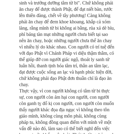
sinh và trưởng dưỡng tâm từ bi". Chứ không phải
ăn chay để được thành Phật, để đạt niết bàn, rước
lên thiên đàng, chết về tây phương! Càng không
phải ăn chay để đem khoe khoang, khắp cả xóm
làng, rằng mình từ bi không ai bằng, rủa xả dè bỉu,
phỉ báng tàn mạt những người chưa biết tại sao
nên ăn chay, hoặc những người chưa thể ăn chay
vì nhiều lý do khác nhau. Con người có trí tuệ đến
với đạo Phật vì Chánh Pháp vi diệu thậm thâm, có
thể giúp đỡ con người giác ngộ, thoát ly sanh tử
luân hồi, thanh tịnh hóa tâm trí, thân an tâm lạc,
đạt được cuộc sống an lạc và hạnh phúc hiện đời,
chứ không phải đạo Phật đơn thuần chỉ là đạo ăn
chay.
Thực vậy, vì con người không có tâm từ bi thực
sự, con người còn ám hại con người, con người
còn ganh tỵ đố kị con người, con người còn muốn
thấy người khác đọa địa ngục vì không theo tôn
giáo mình, không cùng môn phái, không cùng
pháp tu, không đồng quan điểm với mình về một
vấn đề nào đó, làm sao có thể biết nghĩ đến việc