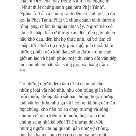
của lời Ðức Phật dạy trong Kinh Hoa Nghiêm:
"Nhứt thiết chúng sanh giai hữu Phật Tánh".
Nghĩa là: Tất cả chúng sanh đều có tánh giác, còn
gọi là Phật Tánh. Phật và chúng sanh tánh thường
rỗng lặng, chính là nghĩa như vậy. Người nào có
tâm cố chấp, bất cứ thứ gì xảy đến, đều gây phiền
não khổ đau, đến khi họ thức tỉnh, xả bỏ tâm cố
chấp, tức nhiên họ được giác ngộ, giải thoát khỏi
những phiền não khổ đau, sống được trong cảnh
giới an lạc và hạnh phúc, mặc dù cảnh đời vẫn tiếp
tục còn nhiều bất trắc, sóng gió, và thăng trầm.
* *
Có những người đem tâm từ bi chan rải cho
những loài vật nhỏ nhít, như côn trùng gián kiến
ruồi muỗi, không dám sát hại chúng, hoặc những
loài vật lớn hơn, như gà vịt heo bò, không dám ăn
thịt chúng, cho nên họ ăn chay trường và sống
chung với gián kiến ruồi muỗi, hoặc xua đuổi
chúng sang nhà kế bên! Thế nhưng đối với,
những người chung quanh, gần như vợ chồng,
ông bà cha mẹ, anh em con cháu, xa hơn một