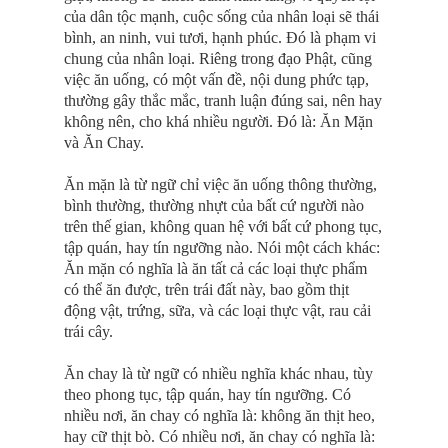
của dân tộc mạnh, cuộc sống của nhân loại sẽ thái
bình, an ninh, vui tươi, hạnh phúc. Ðó là phạm vi
chung của nhân loại. Riêng trong đạo Phật, cũng
việc ăn uống, có một vấn đề, nội dung phức tạp,
thường gây thắc mắc, tranh luận đúng sai, nên hay
không nên, cho khá nhiều người. Ðó là: Ăn Mặn
và Ăn Chay.
Ăn mặn là từ ngữ chỉ việc ăn uống thông thường,
bình thường, thường nhựt của bất cứ người nào
trên thế gian, không quan hệ với bất cứ phong tục,
tập quán, hay tín ngưỡng nào. Nói một cách khác:
Ăn mặn có nghĩa là ăn tất cả các loại thực phẩm
có thể ăn được, trên trái đất này, bao gồm thịt
động vật, trứng, sữa, và các loại thực vật, rau cải
trái cây.
Ăn chay là từ ngữ có nhiều nghĩa khác nhau, tùy
theo phong tục, tập quán, hay tín ngưỡng. Có
nhiều nơi, ăn chay có nghĩa là: không ăn thịt heo,
hay cữ thịt bò. Có nhiều nơi, ăn chay có nghĩa là: