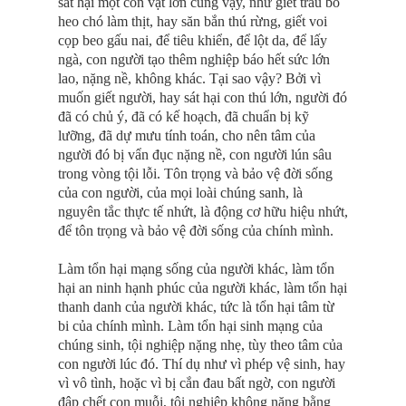
sát hại một con vật lớn cũng vậy, như giết trâu bò
heo chó làm thịt, hay săn bắn thú rừng, giết voi
cọp beo gấu nai, để tiêu khiển, để lột da, để lấy
ngà, con người tạo thêm nghiệp báo hết sức lớn
lao, nặng nề, không khác. Tại sao vậy? Bởi vì
muốn giết người, hay sát hại con thú lớn, người đó
đã có chủ ý, đã có kế hoạch, đã chuẩn bị kỹ
lưỡng, đã dự mưu tính toán, cho nên tâm của
người đó bị vẩn đục nặng nề, con người lún sâu
trong vòng tội lỗi. Tôn trọng và bảo vệ đời sống
của con người, của mọi loài chúng sanh, là
nguyên tắc thực tế nhứt, là động cơ hữu hiệu nhứt,
để tôn trọng và bảo vệ đời sống của chính mình.
Làm tổn hại mạng sống của người khác, làm tổn
hại an ninh hạnh phúc của người khác, làm tổn hại
thanh danh của người khác, tức là tổn hại tâm từ
bi của chính mình. Làm tổn hại sinh mạng của
chúng sinh, tội nghiệp nặng nhẹ, tùy theo tâm của
con người lúc đó. Thí dụ như vì phép vệ sinh, hay
vì vô tình, hoặc vì bị cắn đau bất ngờ, con người
đập chết con muỗi, tội nghiệp không nặng bằng