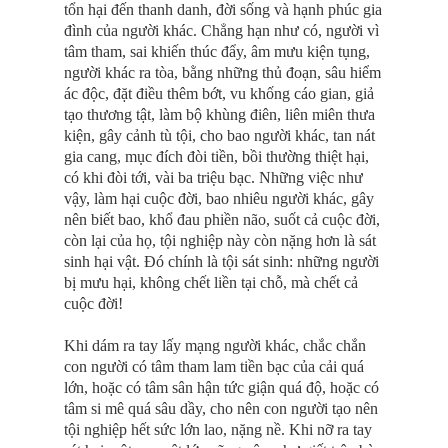
tổn hại đến thanh danh, đời sống và hạnh phúc gia
đình của người khác. Chẳng hạn như có, người vì
tâm tham, sai khiến thúc đẩy, âm mưu kiện tụng,
người khác ra tòa, bằng những thủ đoạn, sâu hiểm
ác độc, đặt điều thêm bớt, vu khống cáo gian, giả
tạo thương tật, làm bộ khùng điên, liên miên thưa
kiện, gây cảnh tù tội, cho bao người khác, tan nát
gia cang, mục đích đòi tiền, bồi thường thiệt hại,
có khi đòi tới, vài ba triệu bạc. Những việc như
vậy, làm hại cuộc đời, bao nhiêu người khác, gây
nên biết bao, khổ đau phiền não, suốt cả cuộc đời,
còn lại của họ, tội nghiệp này còn nặng hơn là sát
sinh hại vật. Ðó chính là tội sát sinh: những người
bị mưu hại, không chết liền tại chỗ, mà chết cả
cuộc đời!
Khi dám ra tay lấy mạng người khác, chắc chắn
con người có tâm tham lam tiền bạc của cải quá
lớn, hoặc có tâm sân hận tức giận quá độ, hoặc có
tâm si mê quá sâu dầy, cho nên con người tạo nên
tội nghiệp hết sức lớn lao, nặng nề. Khi nỡ ra tay