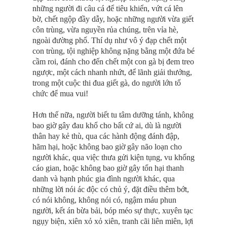
những người đi câu cá để tiêu khiển, vứt cá lên
bờ, chết ngộp đầy dẫy, hoặc những người vừa giết
côn trùng, vừa nguyền rủa chúng, trên vỉa hè,
ngoài đường phố. Thí dụ như vô ý đạp chết một
con trùng, tội nghiệp không nặng bằng một đứa bé
cầm roi, đánh cho đến chết một con gà bị đem treo
ngược, một cách nhanh nhứt, để lãnh giải thưởng,
trong một cuộc thi đua giết gà, do người lớn tổ
chức để mua vui!
Hơn thế nữa, người biết tu tâm dưỡng tánh, không
bao giờ gây đau khổ cho bất cứ ai, dù là người
thân hay kẻ thù, qua các hành động đánh đập,
hãm hại, hoặc không bao giờ gây não loạn cho
người khác, qua việc thưa gửi kiện tụng, vu khống
cáo gian, hoặc không bao giờ gây tổn hại thanh
danh và hạnh phúc gia đình người khác, qua
những lời nói ác độc có chủ ý, đặt điều thêm bớt,
có nói không, không nói có, ngậm máu phun
người, kết án bừa bải, bóp méo sự thực, xuyên tạc
ngụy biện, xiên xỏ xỏ xiên, tranh cãi liên miên, lợi