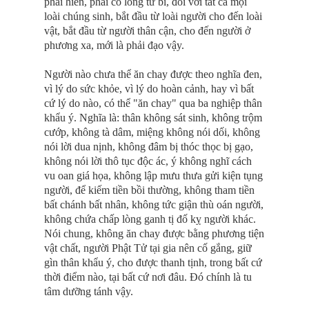
phải hiền, phải có lòng từ bi, đối với tất cả mọi
loài chúng sinh, bắt đầu từ loài người cho đến loài
vật, bắt đầu từ người thân cận, cho đến người ở
phương xa, mới là phải đạo vậy.
Người nào chưa thể ăn chay được theo nghĩa đen,
vì lý do sức khỏe, vì lý do hoàn cảnh, hay vì bất
cứ lý do nào, có thể "ăn chay" qua ba nghiệp thân
khẩu ý. Nghĩa là: thân không sát sinh, không trộm
cướp, không tà dâm, miệng không nói dối, không
nói lời dua nịnh, không đâm bị thóc thọc bị gạo,
không nói lời thô tục độc ác, ý không nghĩ cách
vu oan giá họa, không lập mưu thưa gửi kiện tụng
người, để kiếm tiền bồi thường, không tham tiền
bất chánh bất nhân, không tức giận thù oán người,
không chứa chấp lòng ganh tị đố kỵ người khác.
Nói chung, không ăn chay được bằng phương tiện
vật chất, người Phật Tử tại gia nên cố gắng, giữ
gìn thân khẩu ý, cho được thanh tịnh, trong bất cứ
thời điểm nào, tại bất cứ nơi đâu. Ðó chính là tu
tâm dưỡng tánh vậy.