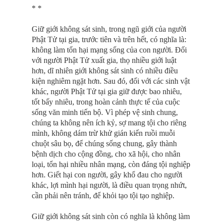
* *
Giữ giới không sát sinh, trong ngũ giới của người
Phật Tử tại gia, trước tiên và trên hết, có nghĩa là:
không làm tổn hại mạng sống của con người. Ðối
với người Phật Tử xuất gia, thọ nhiều giới luật
hơn, dĩ nhiên giới không sát sinh có nhiều điều
kiện nghiêm ngặt hơn. Sau đó, đối với các sinh vật
khác, người Phật Tử tại gia giữ được bao nhiêu,
tốt bấy nhiêu, trong hoàn cảnh thực tế của cuộc
sống văn minh tiến bộ. Vì phép vệ sinh chung,
chúng ta không nên ích kỷ, sợ mang tội cho riêng
mình, không dám trừ khử gián kiến ruồi muỗi
chuột sâu bọ, để chúng sống chung, gây thành
bệnh dịch cho cộng đồng, cho xã hội, cho nhân
loại, tổn hại nhiều nhân mạng, còn đáng tội nghiệp
hơn. Giết hại con người, gây khổ đau cho người
khác, lợi mình hại người, là điều quan trọng nhứt,
cần phải nên tránh, để khỏi tạo tội tạo nghiệp.
Giữ giới không sát sinh còn có nghĩa là không làm