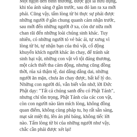
Một ngọn đèn bình thường, được gọi là hữu dụng,
khi tỏa ánh sáng ở gần trước, sau đó lan ra xa mới
phải. Cũng vậy, tấm lòng từ bi thực sự phải được
những người ở gần chung quanh cảm nhận trước,
sau mới đến những người ở xa, còn dư nữa mới
chan rãi đến những loài chúng sinh khác. Tuy
nhiên, có những người tỏ vẻ bác ái, tự xưng vì
lòng từ bi, tự nhận bạn của thú vật, cổ động
khuyến khích người khác ăn chay, để tránh sát
sinh hại vật, những con vật vô tội đáng thương,
một cách thiết tha cảm động, nhưng cũng đồng
thời, rủa xả thậm tệ, dai dẳng dằng dai, những
người ăn mặn, chưa ăn chay được, bất kể lý do.
Những con người đó, vẫn biết vẫn nhớ, lời Ðức
Phật dạy: "Tất cả chúng sanh đều có Phật Tánh",
nhưng chỉ tôn trọng, Phật Tánh của các con vật,
còn con người nào làm mích lòng, không đồng
quan điểm, không cùng pháp tu, họ rất sẵn sàng,
mạt sát miệt thị, lên án phỉ báng, không tiếc lời
nào. Tấm lòng từ bi của những người như vậy,
chắc cần phải được xét lại!