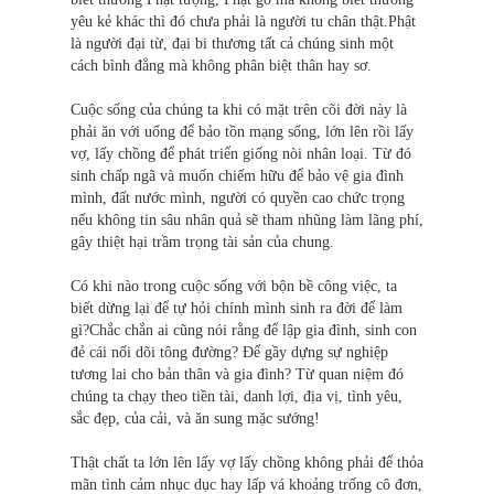
yêu kẻ khác thì đó chưa phải là người tu chân thật.Phật
là người đại từ, đại bi thương tất cả chúng sinh một
cách bình đẳng mà không phân biệt thân hay sơ.
Cuộc sống của chúng ta khi có mặt trên cõi đời này là
phải ăn với uống để bảo tồn mạng sống, lớn lên rồi lấy
vợ, lấy chồng để phát triển giống nòi nhân loại. Từ đó
sinh chấp ngã và muốn chiếm hữu để bảo vệ gia đình
mình, đất nước mình, người có quyền cao chức trọng
nếu không tin sâu nhân quả sẽ tham nhũng làm lãng phí,
gây thiệt hại trầm trọng tài sản của chung.
Có khi nào trong cuộc sống với bộn bề công việc, ta
biết dừng lại để tự hỏi chính mình sinh ra đời để làm
gì?Chắc chắn ai cũng nói rằng để lập gia đình, sinh con
đẻ cái nối dõi tông đường? Ðể gầy dựng sự nghiệp
tương lai cho bản thân và gia đình? Từ quan niệm đó
chúng ta chạy theo tiền tài, danh lợi, địa vị, tình yêu,
sắc đẹp, của cải, và ăn sung mặc sướng!
Thật chất ta lớn lên lấy vợ lấy chồng không phải để thỏa
mãn tình cảm nhục dục hay lấp vá khoảng trống cô đơn,