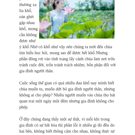
thương xa
lìa khổ,
oán ghét
gặp nhau
khổ, mong
cầu không
được như
ý khổ.Nhờ có khổ như vậy nên chúng ta mới đến chùa
tìm hiểu học hỏi, mong sao để được hết khổ.Nhưng
phần đông rơi vào tình trạng lấy cảnh chùa làm nơi trốn
tránh cuộc đời, trốn tránh trách nhiệm, bổn phận đối với
gia đình người thân.
Cuộc sống thế gian có quá nhiều đau khổ nay mình biết
chùa muốn tu, muốn dứt bỏ gia đình người thân, nhưng
không ai cho phép? Nhiều người muốn vào chùa thọ bát
quan trai một ngày một đêm nhưng gia đình không cho
phép.
Ở đây chúng đang thấy một sự thật, vì mỗi khi trong
gia đình có sự bất hòa thì phần lỗi ít nhiều gì đó đều do
hai bên, không biết thông cảm cho nhau, không thực sự