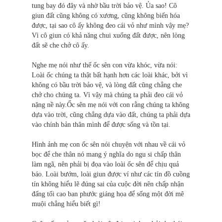
tung bay đó đây và nhờ bầu trời bảo vệ. Ủa sao! Cô
giun đất cũng không có xương, cũng không biến hóa
được, tại sao cô ấy không đeo cái vỏ như mình vậy mẹ?
Vì cô giun có khả năng chui xuống đất được, nên lòng
đất sẽ che chở cô ấy.
Nghe mẹ nói như thế ốc sên con vừa khóc, vừa nói:
Loài ốc chúng ta thật bất hạnh hơn các loài khác, bởi vì
không có bầu trời bảo vệ, và lòng đất cũng chẳng che
chở cho chúng ta. Vì vậy mà chúng ta phải đeo cái vỏ
nặng nề này.Ốc sên mẹ nói với con rằng chúng ta không
dựa vào trời, cũng chẳng dựa vào đất, chúng ta phải dựa
vào chính bản thân mình để được sống và tồn tại.
Hình ảnh mẹ con ốc sên nói chuyện với nhau về cái vỏ
bọc để che thân nó mang ý nghĩa do ngu si chấp thân
làm ngã, nên phải bị đọa vào loài ốc sên để chịu quả
báo. Loài bướm, loài giun được ví như các tín đồ cuồng
tín không hiểu lẽ đúng sai của cuộc đời nên chấp nhận
đấng tối cao ban phước giáng họa để sống một đời mê
muội chẳng hiểu biết gì!