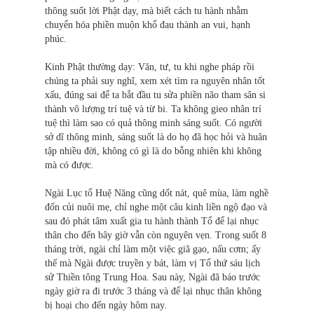
thông suốt lời Phật dạy, mà biết cách tu hành nhằm
chuyển hóa phiền muộn khổ đau thành an vui, hạnh
phúc.
Kinh Phật thường dạy: Văn, tư, tu khi nghe pháp rồi
chúng ta phải suy nghĩ, xem xét tìm ra nguyên nhân tốt
xấu, đúng sai để ta bắt đầu tu sửa phiền não tham sân si
thành vô lượng trí tuệ và từ bi. Ta không gieo nhân trí
tuệ thì làm sao có quả thông minh sáng suốt. Có người
sở dĩ thông minh, sáng suốt là do họ đã học hỏi và huân
tập nhiều đời, không có gì là do bỗng nhiên khi không
mà có được.
Ngài Lục tổ Huệ Năng cũng dốt nát, quê mùa, làm nghề
đốn củi nuôi mẹ, chỉ nghe một câu kinh liền ngộ đạo và
sau đó phát tâm xuất gia tu hành thành Tổ để lại nhục
thân cho đến bây giờ vẫn còn nguyên vẹn. Trong suốt 8
tháng trời, ngài chỉ làm một việc giã gạo, nấu cơm; ấy
thế mà Ngài được truyền y bát, làm vị Tổ thứ sáu lịch
sử Thiền tông Trung Hoa. Sau này, Ngài đã báo trước
ngày giờ ra đi trước 3 tháng và để lại nhục thân không
bị hoại cho đến ngày hôm nay.