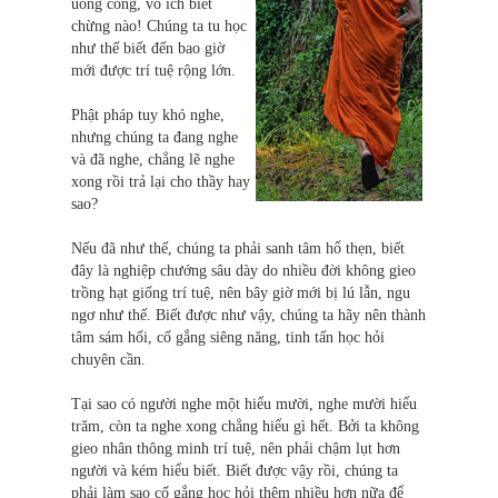
uổng công, vô ích biết
chừng nào! Chúng ta tu học
như thế biết đến bao giờ
mới được trí tuệ rộng lớn.
Phật pháp tuy khó nghe,
nhưng chúng ta đang nghe
và đã nghe, chẳng lẽ nghe
xong rồi trả lại cho thầy hay
sao?
Nếu đã như thế, chúng ta phải sanh tâm hổ thẹn, biết
đây là nghiệp chướng sâu dày do nhiều đời không gieo
trồng hạt giống trí tuệ, nên bây giờ mới bị lú lẫn, ngu
ngơ như thế. Biết được như vậy, chúng ta hãy nên thành
tâm sám hối, cố gắng siêng năng, tinh tấn học hỏi
chuyên cần.
Tại sao có người nghe một hiểu mười, nghe mười hiểu
trăm, còn ta nghe xong chẳng hiểu gì hết. Bởi ta không
gieo nhân thông minh trí tuệ, nên phải chậm lụt hơn
người và kém hiểu biết. Biết được vậy rồi, chúng ta
phải làm sao cố gắng học hỏi thêm nhiều hơn nữa để