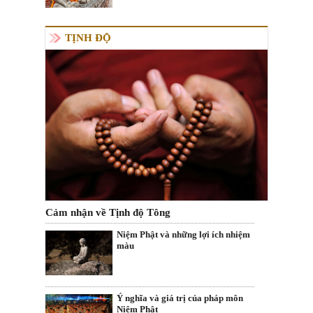
TỊNH ĐỘ
Cảm nhận về Tịnh độ Tông
Niệm Phật và những lợi ích nhiệm
màu
Ý nghĩa và giá trị của pháp môn
Niệm Phật