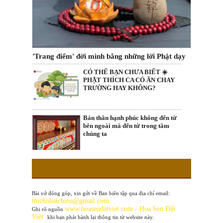
'Trang điểm' đời mình bằng những lời Phật dạy
CÓ THỂ BẠN CHƯA BIẾT ☀️
PHẬT THÍCH CA CÓ ĂN CHAY
TRƯỜNG HAY KHÔNG?
Bản thân hạnh phúc không đến từ
bên ngoài mà đến từ trong tâm
chúng ta
Bài vở đóng góp, xin gởi về Ban biên tập qua địa chỉ email:
thichnhatchieu@gmail.com
www
.hoasendatviet.com - Hoa Sen Đất
Ghi rõ nguồn
Việt
khi bạn phát hành lại thông tin từ website này.