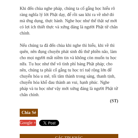
Khi đến chùa nghe pháp, chúng ta cố gắng học hiểu rõ
ràng nghĩa lý lời Phật dạy, để rồi sau khi ra về nhớ đó
mà ứng dụng, thực hành. Nghe học như thế thật sự mới
có lợi ích thiết thực và xứng đáng là người Phật tử chân
chính.
Nếu chúng ta đã đến chùa khi nghe thì hiểu, khi về thì
quên, nên đụng chuyện phát sinh đủ thứ phiền não, làm
cho mọi người mất niềm tin và không còn muốn tu học
nữa. Tu học như thế vô tình phỉ báng Phật pháp; cho
nên, chúng ta phải cố gắng tu học trí tuệ rộng lớn để
chuyển hóa u mê, tối tăm thành trong sáng, thanh tịnh,
chuyển hóa khổ đau thành an vui, hạnh phúc. Nghe
pháp và tu học như vậy mới xứng đáng là người Phật tử
chân chính.
(ST)
Chia Sẻ
Google +
CÁC TIN KHÁC