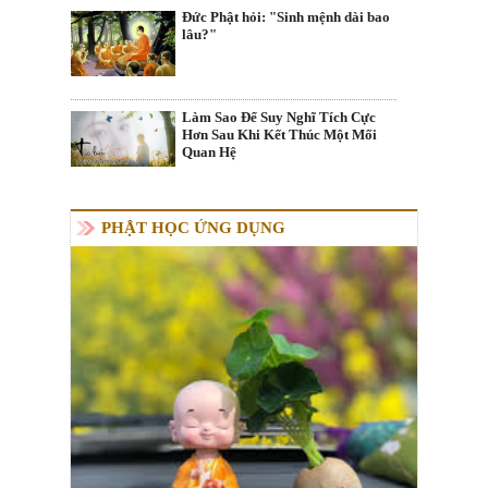
Đức Phật hỏi: "Sinh mệnh dài bao
lâu?"
Làm Sao Để Suy Nghĩ Tích Cực
Hơn Sau Khi Kết Thúc Một Mối
Quan Hệ
PHẬT HỌC ỨNG DỤNG