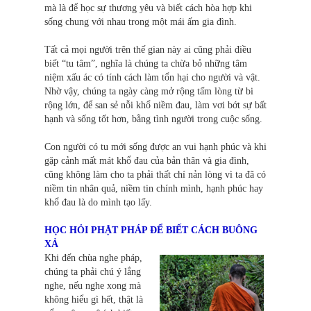
mà là để học sự thương yêu và biết cách hòa hợp khi
sống chung với nhau trong một mái ấm gia đình.
Tất cả mọi người trên thế gian này ai cũng phải điều
biết “tu tâm”, nghĩa là chúng ta chừa bỏ những tâm
niệm xấu ác có tính cách làm tổn hại cho người và vật.
Nhờ vậy, chúng ta ngày càng mở rộng tấm lòng từ bi
rộng lớn, để san sẻ nỗi khổ niềm đau, làm vơi bớt sự bất
hạnh và sống tốt hơn, bằng tình người trong cuộc sống.
Con người có tu mới sống được an vui hạnh phúc và khi
gặp cảnh mất mát khổ đau của bản thân và gia đình,
cũng không làm cho ta phải thất chí nản lòng vì ta đã có
niềm tin nhân quả, niềm tin chính mình, hạnh phúc hay
khổ đau là do mình tạo lấy.
HỌC HỎI PHẬT PHÁP ĐỂ BIẾT CÁCH BUÔNG
XẢ
Khi đến chùa nghe pháp,
chúng ta phải chú ý lắng
nghe, nếu nghe xong mà
không hiểu gì hết, thật là