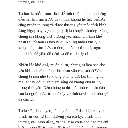
thương yêu nhau.
Tu học là nhằm mục đích để tỉnh thức, nhận ra những
điều sai lầm mà trước đây mình không hề hay biết.Ai
cũng muốn thương và được thương yêu một cách bình
đẳng.Ngày nay, vợ chồng ly dị là chuyện thường. Sống
chung mà không biết thương yêu nhau, chỉ làm khổ
nhau thì tốt hơn là nên ly dị. Nhưng nhiều khi ly dị
xong ta lại cảm thấy cô đơn, muốn đi tìm một người
tình khác để yêu, để cưới và để rồi lại ly dị.
Nhiều lúc khổ quá, muốn đi tu, nhưng tu làm sao cho
yên khi tình cảm dành cho nhau vẫn còn ướt át?Và
chúng ta nên nhớ tu không phải là dứt hết tình nghĩa,
mà là thay đổi quan niệm sống để không quá bi lụy
trong tình yêu. Nếu chúng ta dứt hết tình cảm thì đâu
còn là người nữa, tu như vậy vô tình ta ví mình như gỗ
đá chăng?
Tu là sửa, là chuyển, là thay đổi. Từ đau khổ chuyển
thành an vui, từ tình thương yêu ích kỷ, thành tình
thương yêu bình đẳng, vị tha. Vào chùa học đạo mà chỉ
biết thương Phật tượng, Phật gỗ mà không biết thương