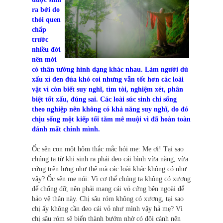
ra bởi do
thói quen
chấp
trước
nhiều đời
nên mới
có thân tướng hình dạng khác nhau. Làm người dù
xấu xí đen đúa khó coi nhưng vẫn tốt hơn các loài
vật vì còn biết suy nghĩ, tìm tòi, nghiệm xét, phân
biệt tốt xấu, đúng sai. Các loài súc sinh chỉ sống
theo nghiệp nên không có khả năng suy nghĩ, do đó
chịu sống một kiếp tối tăm mê muội vì đã hoàn toàn
đánh mất chính mình.
Ốc sên con một hôm thắc mắc hỏi mẹ: Mẹ ơi! Tại sao
chúng ta từ khi sinh ra phải đeo cái bình vừa nặng, vừa
cứng trên lưng như thế mà các loài khác không có như
vậy? Ốc sên mẹ nói: Vì cơ thể chúng ta không có xương
để chống đỡ, nên phải mang cái vỏ cứng bên ngoài để
bảo vệ thân này. Chị sâu róm không có xương, tại sao
chị ấy không cần đeo cái vỏ như mình vậy hả mẹ? Vì
chị sâu róm sẽ biến thành bướm nhờ có đôi cánh nên