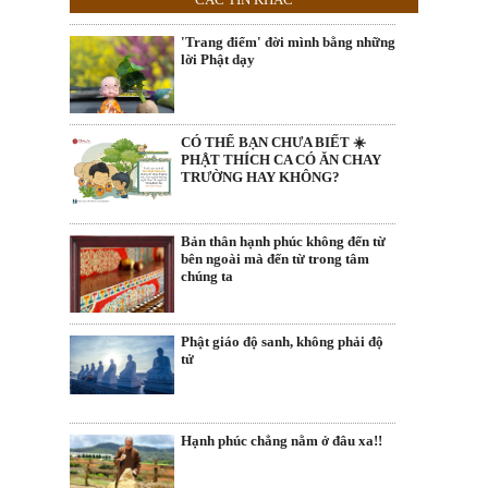
'Trang điểm' đời mình bằng những
lời Phật dạy
CÓ THỂ BẠN CHƯA BIẾT ☀️
PHẬT THÍCH CA CÓ ĂN CHAY
TRƯỜNG HAY KHÔNG?
Bản thân hạnh phúc không đến từ
bên ngoài mà đến từ trong tâm
chúng ta
Phật giáo độ sanh, không phải độ
tử
Hạnh phúc chẳng nằm ở đâu xa!!