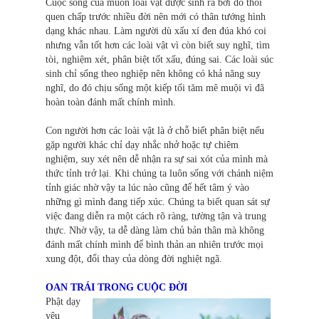
Cuộc sống của muôn loài vật được sinh ra bởi do thói
quen chấp trước nhiều đời nên mới có thân tướng hình
dạng khác nhau. Làm người dù xấu xí đen đúa khó coi
nhưng vẫn tốt hơn các loài vật vì còn biết suy nghĩ, tìm
tòi, nghiệm xét, phân biệt tốt xấu, đúng sai. Các loài súc
sinh chỉ sống theo nghiệp nên không có khả năng suy
nghĩ, do đó chịu sống một kiếp tối tăm mê muội vì đã
hoàn toàn đánh mất chính mình.
Con người hơn các loài vật là ở chỗ biết phân biệt nếu
gặp người khác chỉ dạy nhắc nhở hoặc tự chiêm
nghiệm, suy xét nên dễ nhận ra sự sai xót của mình mà
thức tỉnh trở lại. Khi chúng ta luôn sống với chánh niệm
tỉnh giác nhờ vậy ta lúc nào cũng để hết tâm ý vào
những gì mình đang tiếp xúc. Chúng ta biết quan sát sự
việc đang diễn ra một cách rõ ràng, tường tận và trung
thực. Nhờ vậy, ta dễ dàng làm chủ bản thân mà không
đánh mất chính mình để bình thản an nhiên trước mọi
xung đột, đổi thay của dòng đời nghiệt ngã.
OAN TRÁI TRONG CUỘC ĐỜI
Phật dạy
yêu