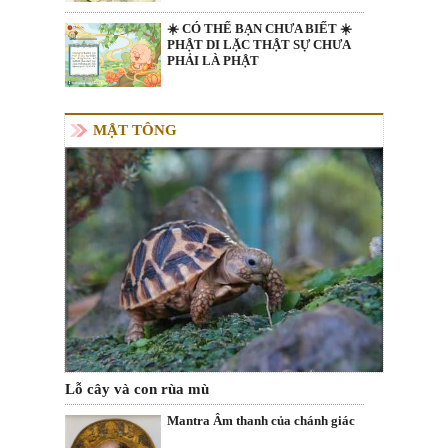
☀️ CÓ THỂ BẠN CHƯA BIẾT ☀️
PHẬT DI LẶC THẬT SỰ CHƯA
PHẢI LÀ PHẬT
MẬT TÔNG
Lỗ cây và con rùa mù
Mantra Âm thanh của chánh giác