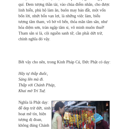
quí. Đem tượng thần tài, vào chùa điểm nhãn, cho được
linh hiển, phù hộ làm ăn, buôn may bán đắt, một vốn
bốn lời, nhứt bổn vạn lợi, là những việc làm, biểu
tượng tâm tham, vô bờ vô bến, thỏa mãn tâm sân, như
hỏa diệm sơn, tràn ngập tâm si, vô minh muôn thuở!
Tham sân si là, cội nguồn sanh tử, cần phải dứt trừ,
chính nghĩa đó vậy.
Bởi vậy cho nên, trong Kinh Pháp Cú, Đức Phật có dạy:
Hãy tự thắp đuốc,
Sáng lên mà đi.
Thắp với Chánh Pháp,
Khai mở Trí Tuệ.
Nghĩa là Phật dạy:
để dẹp trừ dứt, sinh
hoạt mê tín, hiện
tượng dị đoan,
không đúng Chánh