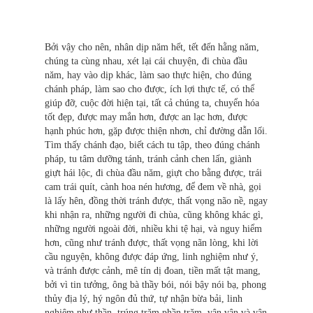
Bởi vậy cho nên, nhân dịp năm hết, tết đến hằng năm,
chúng ta cùng nhau, xét lại cái chuyện, đi chùa đầu
năm, hay vào dịp khác, làm sao thực hiện, cho đúng
chánh pháp, làm sao cho được, ích lợi thực tế, có thể
giúp đỡ, cuộc đời hiện tại, tất cả chúng ta, chuyển hóa
tốt đẹp, được may mắn hơn, được an lạc hơn, được
hạnh phúc hơn, gặp được thiện nhơn, chỉ đường dẫn lối.
Tìm thấy chánh đạo, biết cách tu tập, theo đúng chánh
pháp, tu tâm dưỡng tánh, tránh cảnh chen lấn, giành
giựt hái lộc, đi chùa đầu năm, giựt cho bằng được, trái
cam trái quít, cành hoa nén hương, để đem về nhà, gọi
là lấy hên, đồng thời tránh được, thất vọng não nề, ngay
khi nhận ra, những người đi chùa, cũng không khác gì,
những người ngoài đời, nhiều khi tệ hại, và nguy hiểm
hơn, cũng như tránh được, thất vọng nãn lòng, khi lời
cầu nguyện, không được đáp ứng, linh nghiệm như ý,
và tránh được cảnh, mê tín dị đoan, tiền mất tật mang,
bởi vì tin tưởng, ông bà thầy bói, nói bậy nói bạ, phong
thủy địa lý, hý ngôn đủ thứ, tự nhận bừa bải, linh
nghiệm như thần, trúng trăm phần trăm, vân vân và vân