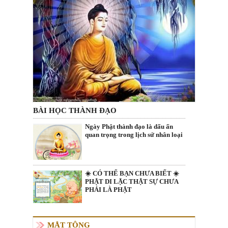
BÀI HỌC THÀNH ĐẠO
Ngày Phật thành đạo là dấu ấn
quan trọng trong lịch sử nhân loại
☀️ CÓ THỂ BẠN CHƯA BIẾT ☀️
PHẬT DI LẶC THẬT SỰ CHƯA
PHẢI LÀ PHẬT
MẬT TÔNG