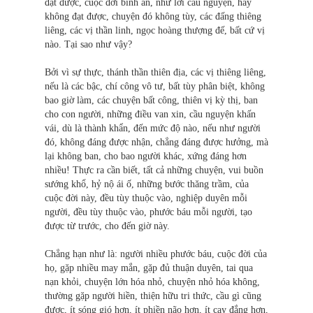
đạt được, cuộc đời bình an, như lời cầu nguyện, hay
không đạt được, chuyện đó không tùy, các đấng thiêng
liêng, các vị thần linh, ngọc hoàng thượng đế, bất cứ vị
nào. Tại sao như vậy?
Bởi vì sự thực, thánh thần thiên địa, các vị thiêng liêng,
nếu là các bậc, chí công vô tư, bất tùy phân biệt, không
bao giờ làm, các chuyện bất công, thiên vị kỳ thị, ban
cho con người, những điều van xin, cầu nguyện khấn
vái, dù là thành khẩn, đến mức độ nào, nếu như người
đó, không đáng được nhận, chẳng đáng được hưởng, mà
lại không ban, cho bao người khác, xứng đáng hơn
nhiều! Thực ra cần biết, tất cả những chuyện, vui buồn
sướng khổ, hỷ nộ ái ố, những bước thăng trầm, của
cuộc đời này, đều tùy thuộc vào, nghiệp duyên mỗi
người, đều tùy thuộc vào, phước báu mỗi người, tạo
được từ trước, cho đến giờ này.
Chẳng hạn như là: người nhiều phước báu, cuộc đời của
họ, gặp nhiều may mắn, gặp đủ thuận duyên, tai qua
nạn khỏi, chuyện lớn hóa nhỏ, chuyện nhỏ hóa không,
thường gặp người hiền, thiện hữu tri thức, cầu gì cũng
được, ít sóng gió hơn, ít phiền não hơn, ít cay đắng hơn,