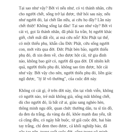
Tại sao như vậy? Bởi vì nếu như, có vị thánh nhân, cứu
cho người chết, sống trở lại được, thử hỏi sau này, nếu
như người đó, lại chết lần nữa, ai cứu họ đây? Lần này
chết thiệt! Không sống lại đâu! Tại sao như vậy? Bởi vì
cái vị, gọi là thánh nhân, đã phải lìa trần, bị người khác
giết, chết mất đất rồi, ai mà cứu nổi! Khi Phật tại thế,
có một thiếu phụ, khẩn cầu Đức Phật, cứu sống người
con, mới vừa qua đời. Đức Phật bèn bảo, người thiếu
phụ đó, đi xin đem về, cho được hột cải, từ gia đình
nào, không bao giờ có, người đã qua đời. Dĩ nhiên kết
quả, người thiếu phụ đó, không sao tìm được, hột cải
như vậy. Bởi vậy cho nên, người thiếu phụ đó, liền giác
ngộ được, "lý lẽ vô thường", của cuộc đời này.
Không có cái gì, ở trên đời này, tồn tại vĩnh viễn, không
có người nào, trẻ mãi không già, sống mãi không chết,
dù cho người đó, là bất cứ ai, giàu sang nghèo hèn,
thông minh ngu dốt, quan chức thường dân, tu sĩ tín đồ,
da đen da trắng, da vàng da đỏ, khỏe mạnh đau yếu, tất
cả cũng đều, có ngày bắt buộc, từ giã cuộc đời, hai bàn
tay trắng, chỉ đem theo được, cả khối nghiệp báo, đã
gây tạo nên, trong suốt cuộc đời, sống trong vô minh,