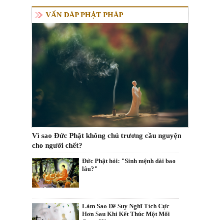
VẤN ĐÁP PHẬT PHÁP
Vì sao Đức Phật không chủ trương cầu nguyện
cho người chết?
Đức Phật hỏi: "Sinh mệnh dài bao
lâu?"
Làm Sao Để Suy Nghĩ Tích Cực
Hơn Sau Khi Kết Thúc Một Mối