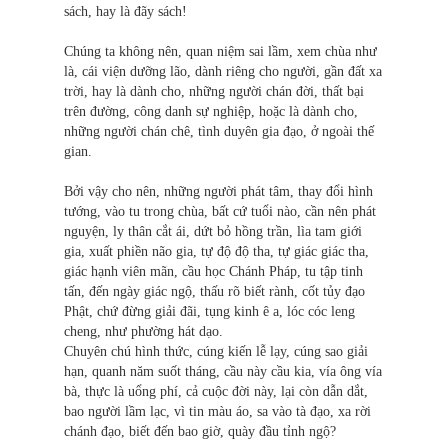
sách, hay là đãy sách!
Chúng ta không nên, quan niệm sai lầm, xem chùa như
là, cái viện dưỡng lão, dành riêng cho người, gần đất xa
trời, hay là dành cho, những người chán đời, thất bại
trên đường, công danh sự nghiệp, hoặc là dành cho,
những người chán chê, tình duyên gia đạo, ở ngoài thế
gian.
Bởi vậy cho nên, những người phát tâm, thay đổi hình
tướng, vào tu trong chùa, bất cứ tuổi nào, cần nên phát
nguyện, ly thân cắt ái, dứt bỏ hồng trần, lìa tam giới
gia, xuất phiền não gia, tự độ độ tha, tự giác giác tha,
giác hạnh viên mãn, cầu học Chánh Pháp, tu tập tinh
tấn, đến ngày giác ngộ, thấu rõ biết rành, cốt tủy đạo
Phật, chứ đừng giải đãi, tụng kinh ê a, lóc cóc leng
cheng, như phường hát dạo.
Chuyên chú hình thức, cúng kiến lễ lạy, cúng sao giải
hạn, quanh năm suốt tháng, cầu này cầu kia, vía ông vía
bà, thực là uổng phí, cả cuộc đời này, lại còn dẫn dắt,
bao người lầm lạc, vì tin màu áo, sa vào tà đạo, xa rời
chánh đạo, biết đến bao giờ, quày đầu tỉnh ngộ?