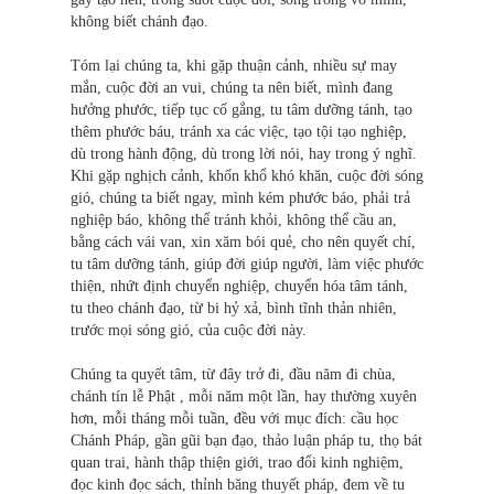
không biết chánh đạo.
Tóm lại chúng ta, khi gặp thuận cảnh, nhiều sự may
mắn, cuộc đời an vui, chúng ta nên biết, mình đang
hưởng phước, tiếp tục cố gắng, tu tâm dưỡng tánh, tạo
thêm phước báu, tránh xa các việc, tạo tội tạo nghiệp,
dù trong hành động, dù trong lời nói, hay trong ý nghĩ.
Khi gặp nghịch cảnh, khốn khổ khó khăn, cuộc đời sóng
gió, chúng ta biết ngay, mình kém phước báo, phải trả
nghiệp báo, không thể tránh khỏi, không thể cầu an,
bằng cách vái van, xin xăm bói quẻ, cho nên quyết chí,
tu tâm dưỡng tánh, giúp đời giúp người, làm việc phước
thiện, nhứt định chuyển nghiệp, chuyển hóa tâm tánh,
tu theo chánh đạo, từ bi hỷ xả, bình tĩnh thản nhiên,
trước mọi sóng gió, của cuộc đời này.
Chúng ta quyết tâm, từ đây trở đi, đầu năm đi chùa,
chánh tín lễ Phật , mỗi năm một lần, hay thường xuyên
hơn, mỗi tháng mỗi tuần, đều với mục đích: cầu học
Chánh Pháp, gần gũi bạn đạo, thảo luận pháp tu, thọ bát
quan trai, hành thập thiện giới, trao đổi kinh nghiệm,
đọc kinh đọc sách, thỉnh băng thuyết pháp, đem về tu