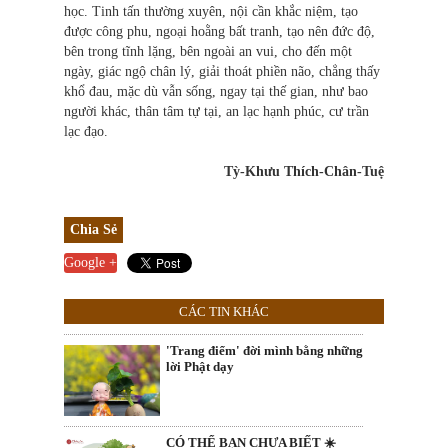
học. Tinh tấn thường xuyên, nội cần khắc niệm, tạo
được công phu, ngoại hoằng bất tranh, tạo nên đức độ,
bên trong tĩnh lặng, bên ngoài an vui, cho đến một
ngày, giác ngộ chân lý, giải thoát phiền não, chẳng thấy
khổ đau, mặc dù vẫn sống, ngay tại thế gian, như bao
người khác, thân tâm tự tại, an lạc hạnh phúc, cư trần
lạc đạo.
Tỳ-Khưu Thích-Chân-Tuệ
Chia Sẻ
Google +
CÁC TIN KHÁC
'Trang điểm' đời mình bằng những
lời Phật dạy
CÓ THỂ BẠN CHƯA BIẾT ☀️