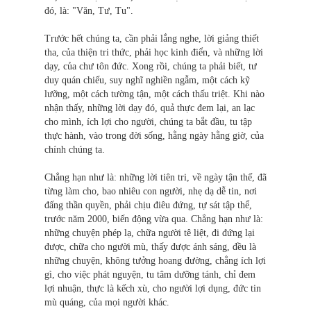
đó, là: "Văn, Tư, Tu".
Trước hết chúng ta, cần phải lắng nghe, lời giảng thiết
tha, của thiện tri thức, phải học kinh điển, và những lời
dạy, của chư tôn đức. Xong rồi, chúng ta phải biết, tư
duy quán chiếu, suy nghĩ nghiền ngẫm, một cách kỹ
lưỡng, một cách tường tận, một cách thấu triệt. Khi nào
nhận thấy, những lời dạy đó, quả thực đem lại, an lạc
cho mình, ích lợi cho người, chúng ta bắt đầu, tu tập
thực hành, vào trong đời sống, hằng ngày hằng giờ, của
chính chúng ta.
Chẳng hạn như là: những lời tiên tri, về ngày tận thế, đã
từng làm cho, bao nhiêu con người, nhẹ dạ dễ tin, nơi
đấng thần quyền, phải chịu điêu đứng, tự sát tập thể,
trước năm 2000, biến động vừa qua. Chẳng hạn như là:
những chuyện phép lạ, chữa người tê liệt, đi đứng lại
được, chữa cho người mù, thấy được ánh sáng, đều là
những chuyện, không tưởng hoang đường, chẳng ích lợi
gì, cho việc phát nguyện, tu tâm dưỡng tánh, chỉ đem
lợi nhuận, thực là kếch xù, cho người lợi dụng, đức tin
mù quáng, của mọi người khác.