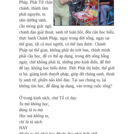
Pháp, Phật Tử chân
chánh, thành tâm
phát nguyện, tu
tâm dưỡng tánh,
cầu mong giác ngộ,
chánh đạo giải thoát, sanh tử luân hồi, đều cần học hiểu,
thực hành Chánh Pháp, ngay trong đời sống, ngay tại
thế gian, tất cả mọi người, có thể làm được. Chánh
Pháp tại thế gian, không phải do trời ban, chính mình
phải cầu học, để có thể áp dụng, trong đời sống hằng
ngày, chứ không phải là, những pho kinh điển, để thờ
để lạy, không học hiểu được. Đức Phật thị hiện, thế giới
ta bà, giảng kinh thuyết pháp, giúp đỡ chúng sanh, thoát
ly sanh tử, phiền não khổ đau. Tại sao chúng ta, lại
không tìm học, để đặng áp dụng, vào trong cuộc sống?
Ở trong kinh sách, chư Tổ có dạy:
Tu mà không học,
đúng là tu mù.
Học mà không tu,
chỉ là tủ sách.
HAY
Muốn tu thì phải học Muốn đọc phải biết chữ