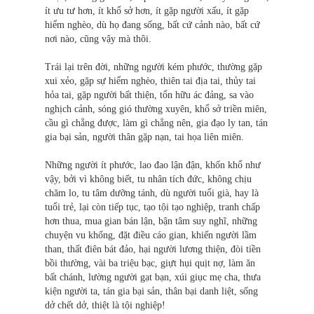
ít ưu tư hơn, ít khổ sở hơn, ít gặp người xấu, ít gặp
hiểm nghèo, dù họ đang sống, bất cứ cảnh nào, bất cứ
nơi nào, cũng vậy mà thôi.
Trái lại trên đời, những người kém phước, thường gặp
xui xẻo, gặp sự hiểm nghèo, thiên tai địa tai, thủy tai
hỏa tai, gặp người bất thiện, tổn hữu ác đảng, sa vào
nghịch cảnh, sóng gió thường xuyên, khổ sở triền miên,
cầu gì chẳng được, làm gì chẳng nên, gia đạo ly tan, tán
gia bại sản, người thân gặp nạn, tai họa liên miên.
Những người ít phước, lao đao lận đận, khốn khổ như
vậy, bởi vì không biết, tu nhân tích đức, không chịu
chăm lo, tu tâm dưỡng tánh, dù người tuổi già, hay là
tuổi trẻ, lại còn tiếp tục, tạo tội tạo nghiệp, tranh chấp
hơn thua, mua gian bán lận, bận tâm suy nghĩ, những
chuyện vu khống, đặt điều cáo gian, khiến người lầm
than, thất điên bát đảo, hại người lương thiện, đòi tiền
bồi thường, vài ba triệu bạc, giựt hụi quịt nợ, làm ăn
bất chánh, lường người gạt bạn, xúi giục mẹ cha, thưa
kiện người ta, tán gia bại sản, thân bại danh liệt, sống
dở chết dở, thiệt là tội nghiệp!