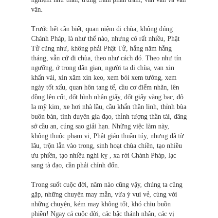
vân.
Trước hết cần biết, quan niệm đi chùa, không đúng
Chánh Pháp, là như thế nào, nhưng có rất nhiều, Phật
Tử cũng như, không phải Phật Tử, hằng năm hằng
tháng, vẫn cứ đi chùa, theo như cách đó. Theo như tín
ngưỡng, ở trong dân gian, người ta đi chùa, van xin
khấn vái, xin xăm xin keo, xem bói xem tướng, xem
ngày tốt xấu, quan hôn tang tế, cầu cơ điểm nhãn, lên
đồng lên cốt, đốt hình nhân giấy, đốt giấy vàng bạc, đô
la mỹ kim, xe hơi nhà lầu, cầu khẩn thần linh, thỉnh bùa
buôn bán, tình duyên gia đạo, thỉnh tượng thần tài, dâng
sớ cầu an, cúng sao giải hạn. Những việc làm này,
không thuộc phạm vi, Phật giáo thuần túy, nhưng đã từ
lâu, trộn lẫn vào trong, sinh hoạt chùa chiền, tạo nhiều
ưu phiền, tạo nhiều nghi kỵ , xa rời Chánh Pháp, lạc
sang tà đạo, cần phải chỉnh đốn.
Trong suốt cuộc đời, năm nào cũng vậy, chúng ta cũng
gặp, những chuyện may mắn, vừa ý vui vẻ, cùng với
những chuyện, kém may không tốt, khó chịu buồn
phiền! Ngay cả cuộc đời, các bậc thánh nhân, các vị