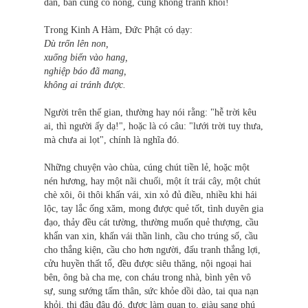
dân, bần cùng cố nông, cũng không tránh khỏi!
Trong Kinh A Hàm, Đức Phật có dạy:
Dù trốn lên non,
xuống biển vào hang,
nghiệp báo đã mang,
không ai tránh được.
Người trên thế gian, thường hay nói rằng: "hễ trời kêu
ai, thì người ấy dạ!", hoặc là có câu: "lưới trời tuy thưa,
mà chưa ai lọt", chính là nghĩa đó.
Những chuyện vào chùa, cúng chút tiền lẻ, hoặc một
nén hương, hay một nãi chuối, một ít trái cây, một chút
chè xôi, ôi thôi khấn vái, xin xỏ đủ điều, nhiều khi hái
lộc, tay lắc ống xăm, mong được quẻ tốt, tình duyên gia
đạo, thảy đều cát tường, thường muốn quẻ thượng, cầu
khẩn van xin, khấn vái thần linh, cầu cho trúng số, cầu
cho thắng kiện, cầu cho hơn người, đấu tranh thắng lợi,
cửu huyền thất tổ, đều được siêu thăng, nội ngoại hai
bên, ông bà cha mẹ, con cháu trong nhà, bình yên vô
sự, sung sướng tấm thân, sức khỏe dồi dào, tai qua nạn
khỏi, thi đâu đậu đó, được làm quan to, giàu sang phú