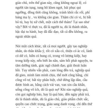
giáo chủ, trên thế gian này, cũng không ngoại lệ, có
người tán tụng, tung hô khen ngợi, bái phục qui
ngưỡng, đồng thời cũng không, tránh khỏi rắc rối, phỉ
báng mạ lỵ , vu khống cáo gian. Thậm chí có vị, bị bắt
bỏ tù, hay bị xử chết, một cách thê thảm! Tại sao như
vậy? Bởi vì thực ra, đã là người ta, dù là thánh nhân,
bậc đại tu hành, hay đã đắc đạo, tất cả đều không, ra
ngoài nhân quả.
Nói một cách khác, tất cả mọi người, gây tạo nghiệp
nhân, do thân khẩu ý, tốt có xấu có, thiện có ác có, lành
có dử có, hiền có hung có, trong vô lượng kiếp, hay
trong kiếp này, nếu biết ăn năn, sám hối phát nguyện, tu
tâm dưỡng tánh, giác ngộ chánh đạo, giải thoát luân
hồi. Tuy nhiên vẫn phải, cam lòng đền trả, nghiệp quả
đã gieo, mình làm mình chịu, thế mới công bằng, chí
công vô tư, bất tùy phân biệt, chứ đừng lập đàn, cầu
được bình an, bằng cách vái van, van xin cầu khẩn,
uổng công vô ích, đó là quịt nợ! Khi nào nghiệp quả,
còn gọi nghiệp báo, hay là quả báo, đến ngày phải trả,
dù là thánh nhân, dù là giáo chủ, giáo phẩm chức sắc,
quyền cao chức trọng, giàu sang danh vọng, chí đến thứ