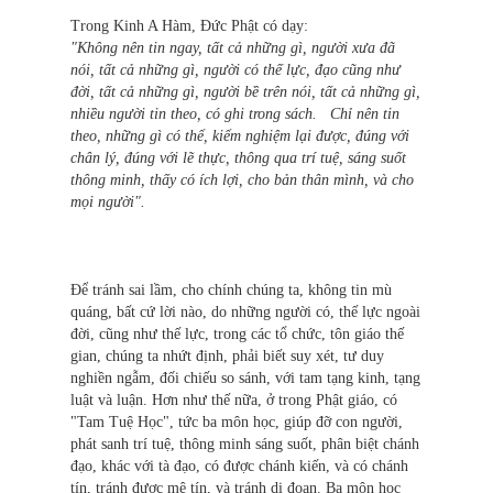
Trong Kinh A Hàm, Đức Phật có dạy:
"Không nên tin ngay, tất cả những gì, người xưa đã
nói, tất cả những gì, người có thế lực, đạo cũng như
đời, tất cả những gì, người bề trên nói, tất cả những gì,
nhiều người tin theo, có ghi trong sách. Chỉ nên tin
theo, những gì có thể, kiểm nghiệm lại được, đúng với
chân lý, đúng với lẽ thực, thông qua trí tuệ, sáng suốt
thông minh, thấy có ích lợi, cho bản thân mình, và cho
mọi người".
Để tránh sai lầm, cho chính chúng ta, không tin mù
quáng, bất cứ lời nào, do những người có, thế lực ngoài
đời, cũng như thế lực, trong các tổ chức, tôn giáo thế
gian, chúng ta nhứt định, phải biết suy xét, tư duy
nghiền ngẫm, đối chiếu so sánh, với tam tạng kinh, tạng
luật và luận. Hơn như thế nữa, ở trong Phật giáo, có
"Tam Tuệ Học", tức ba môn học, giúp đỡ con người,
phát sanh trí tuệ, thông minh sáng suốt, phân biệt chánh
đạo, khác với tà đạo, có được chánh kiến, và có chánh
tín, tránh được mê tín, và tránh dị đoan. Ba môn học