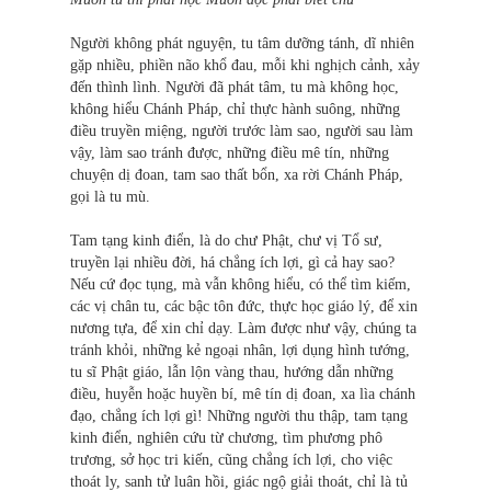
Người không phát nguyện, tu tâm dưỡng tánh, dĩ nhiên
gặp nhiều, phiền não khổ đau, mỗi khi nghịch cảnh, xảy
đến thình lình. Người đã phát tâm, tu mà không học,
không hiểu Chánh Pháp, chỉ thực hành suông, những
điều truyền miệng, người trước làm sao, người sau làm
vậy, làm sao tránh được, những điều mê tín, những
chuyện dị đoan, tam sao thất bổn, xa rời Chánh Pháp,
gọi là tu mù.
Tam tạng kinh điển, là do chư Phật, chư vị Tổ sư,
truyền lại nhiều đời, há chẳng ích lợi, gì cả hay sao?
Nếu cứ đọc tụng, mà vẫn không hiểu, có thể tìm kiếm,
các vị chân tu, các bậc tôn đức, thực học giáo lý, để xin
nương tựa, để xin chỉ dạy. Làm được như vậy, chúng ta
tránh khỏi, những kẻ ngoại nhân, lợi dụng hình tướng,
tu sĩ Phật giáo, lẫn lộn vàng thau, hướng dẫn những
điều, huyễn hoặc huyền bí, mê tín dị đoan, xa lìa chánh
đạo, chẳng ích lợi gì! Những người thu thập, tam tạng
kinh điển, nghiên cứu từ chương, tìm phương phô
trương, sở học tri kiến, cũng chẳng ích lợi, cho việc
thoát ly, sanh tử luân hồi, giác ngộ giải thoát, chỉ là tủ