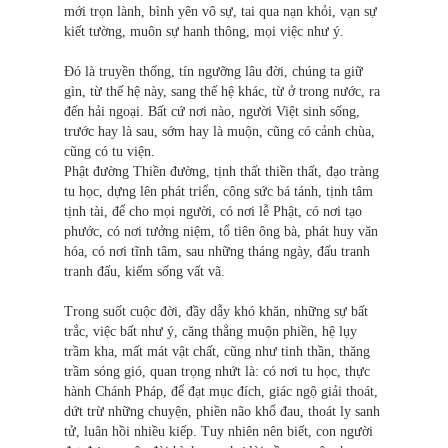
mới trọn lành, bình yên vô sự, tai qua nạn khỏi, vạn sự
kiết tường, muôn sự hanh thông, mọi việc như ý.
Đó là truyền thống, tín ngưỡng lâu đời, chúng ta giữ
gìn, từ thế hệ này, sang thế hệ khác, từ ở trong nước, ra
đến hải ngoại. Bất cứ nơi nào, người Việt sinh sống,
trước hay là sau, sớm hay là muộn, cũng có cảnh chùa,
cũng có tu viện.
Phật đường Thiền đường, tịnh thất thiền thất, đạo tràng
tu học, dựng lên phát triển, công sức bá tánh, tịnh tâm
tịnh tài, để cho mọi người, có nơi lễ Phật, có nơi tạo
phước, có nơi tưởng niệm, tổ tiên ông bà, phát huy văn
hóa, có nơi tĩnh tâm, sau những tháng ngày, đấu tranh
tranh đấu, kiếm sống vất vã.
Trong suốt cuộc đời, đầy dẫy khó khăn, những sự bất
trắc, việc bất như ý, căng thẳng muộn phiền, hệ lụy
trầm kha, mất mát vật chất, cũng như tinh thần, thăng
trầm sóng gió, quan trọng nhứt là: có nơi tu học, thực
hành Chánh Pháp, để đạt mục đích, giác ngộ giải thoát,
dứt trừ những chuyện, phiền não khổ đau, thoát ly sanh
tử, luân hồi nhiều kiếp. Tuy nhiên nên biết, con người