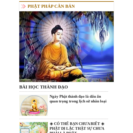
PHẬT PHÁP CĂN BẢN
BÀI HỌC THÀNH ĐẠO
Ngày Phật thành đạo là dấu ấn
quan trọng trong lịch sử nhân loại
☀️ CÓ THỂ BẠN CHƯA BIẾT ☀️
PHẬT DI LẶC THẬT SỰ CHƯA