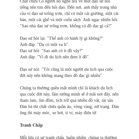
Chất chứa Có người nọ nghe nói về một đạo sư nổi
tiếng nên tìm đến hỏi đạo. Đến nơi, anh thấy trong nhà
của vị đạo sư trống trơn, chỉ có một cái giường, một cái
bàn, một cái ghế và một cuốn sách. Anh ngạc nhiên hỏi:
"Sao nhà đạo sư trống trơn, không có đồ đạc gì cả?"
Đạo sư hỏi lại: "Thế anh có hành lý gì không?"
Anh đáp: "Dạ có một va li".
Đạo sư hỏi: "Sao anh có ít đồ vậy?"
Anh đáp: "Vì đi du lịch nên đem ít đồ".
Đạo sư nói: "Tôi cũng là một người du lịch qua cuộc
đời này nên không mang theo đồ đạc gì nhiều".
Chúng ta thường quên mất mình chỉ là khách du lịch
qua cuộc đời này, lầm tưởng mình sẽ ở mãi nơi đây, nên
tham lam, ôm đồm, tích trữ quá nhiều đồ vật, tài sản.
Đàn bà thì chất chứa quần áo, vòng vàng, nữ trang. Đàn
ông thì máy móc, xe hơi, ti vi, máy điện tử.
Tranh Chấp
Mỗi khi có sự tranh chấp, buồn phiền, chúng ta thường