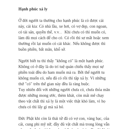
Hạnh phúc xả ly
Ở đời người ta thường cho hạnh phúc là có được cái
này, cái kia: Có nhà lầu, xe hơi, có vợ đẹp, con ngoan,
có tài sản, quyền thế, v.v... Khi chưa có thì muốn có,
làm đủ mọi cách để cho có. Có rồi thì sợ mất hoặc xem
thường rồi lại muốn có cái khác. Nếu không được thì
buồn phiền, bất mãn, khổ sở.
Người biết tu thì thấy "không có" là một hạnh phúc.
Không có ở đây là do trí tuệ quán chiếu thấy mọi sự
phiền toái đều do ham muốn mà ra. Bởi thế người tu
không muốn có, nếu đã có rồi thì tập xả ly. Vì những
thứ "có" trên thế gian này đều là ràng buộc.
Tuy nhiên đối với những người chưa có, chưa thỏa mãn
được những mong ước, thèm khát, còn mải mê chạy
theo vật chất thì xả ly là một việc thật khó làm, vì họ
chưa có thì lấy gì mà xả bỏ.
Đức Phật khi còn là thái tử đã có vợ con, vàng bạc, của
cải, cung phi mỹ nữ, đầy đủ vật chất mà trong lòng vẫn