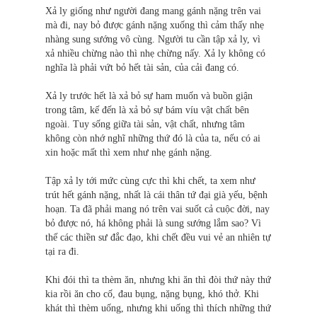
Xả ly giống như người đang mang gánh nặng trên vai
mà đi, nay bỏ được gánh nặng xuống thì cảm thấy nhẹ
nhàng sung sướng vô cùng. Người tu cần tập xả ly, vì
xả nhiều chừng nào thì nhẹ chừng nấy. Xả ly không có
nghĩa là phải vứt bỏ hết tài sản, của cải đang có.
Xả ly trước hết là xả bỏ sự ham muốn và buồn giận
trong tâm, kế đến là xả bỏ sự bám víu vật chất bên
ngoài. Tuy sống giữa tài sản, vật chất, nhưng tâm
không còn nhớ nghĩ những thứ đó là của ta, nếu có ai
xin hoặc mất thì xem như nhẹ gánh nặng.
Tập xả ly tới mức cùng cực thì khi chết, ta xem như
trút hết gánh nặng, nhất là cái thân tứ đại già yếu, bệnh
hoạn. Ta đã phải mang nó trên vai suốt cả cuộc đời, nay
bỏ được nó, há không phải là sung sướng lắm sao? Vì
thế các thiền sư đắc đạo, khi chết đều vui vẻ an nhiên tự
tại ra đi.
Khi đói thì ta thèm ăn, nhưng khi ăn thì đòi thứ này thứ
kia rồi ăn cho cố, đau bụng, nặng bụng, khó thở. Khi
khát thì thèm uống, nhưng khi uống thì thích những thứ