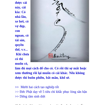
được cái
này, cái
kia: Có
nhà lầu,
xe hơi, có
vợ đẹp,
con
ngoan, có
tài sản,
quyền
thế, v.v...
Khi chưa
có thì
muốn có,
làm đủ mọi cách để cho có. Có rồi thì sợ mất hoặc
xem thường rồi lại muốn có cái khác. Nếu không
được thì buồn phiền, bất mãn, khổ sở.
>>
Mười hai cách tạo nghiệp tốt
>>
Đức Phật dạy về 5 tiêu chí khắc phục lòng sân hận
>>
Dừng tâm sinh diệt