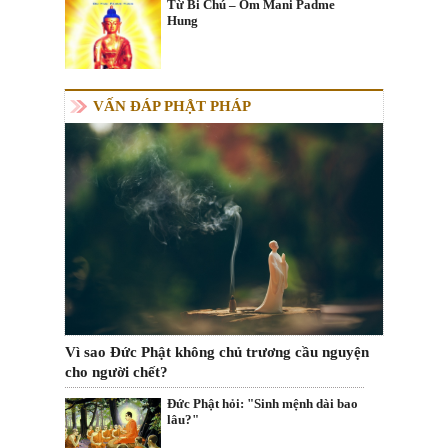
Từ Bi Chú – Om Mani Padme
Hung
VẤN ĐÁP PHẬT PHÁP
Vì sao Đức Phật không chủ trương cầu nguyện
cho người chết?
Đức Phật hỏi: "Sinh mệnh dài bao
lâu?"