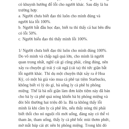
có khuynh hướng đổ lỗi cho người khác. Sau đây là ba
trường hợp:
a. Người chưa biết đạo thì luôn cho mình đúng và
người kia lỗi 100%.
b. Người bắt đầu học đạo, biết tu thì thấy cả hai bên đều
có lỗi 50%.
c. Người hiểu đạo thì thấy mình lỗi 100%.
1/ Người chưa biết đạo thì luôn cho mình đúng 100%.
Do vô minh và chấp ngã quá lớn, cho mình là người
quan trọng nhất, nghĩ cái gì cũng phải, cũng đúng, nên
xảy ra chuyện gì trái ý cái ngã (cái ta) thì tức giận bắt
lỗi người khác. Thí dụ một chuyện thật xảy ra ở Hoa
Kỳ, có một bà già vào mua cà phê tại tiệm Starbucks,
không biết vì lý do gì, bà uống ly cà phê bị phỏng
miệng. Thế là bà nổi giận làm đơn kiện tiệm này đã bán
cho bà ly cà phê quá nóng khiến bà bị phỏng miệng và
đòi bồi thường hai triệu đô la. Bà ta không thấy lỗi
mình là khi cầm ly cà phê lên, nếu thấy nóng thì phải
biết thổi cho nó nguội rồi mới uống, đàng này có thể vì
tham ăn, tham uống, thấy ly cà phê bốc mùi thơm phức,
mờ mắt húp cái ực nên bị phỏng miệng. Trong khi đó