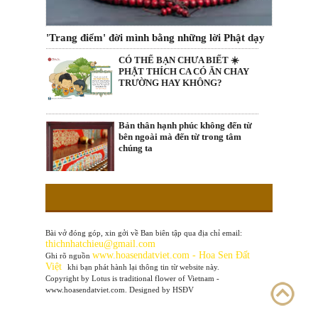
'Trang điểm' đời mình bằng những lời Phật dạy
CÓ THỂ BẠN CHƯA BIẾT ☀️
PHẬT THÍCH CA CÓ ĂN CHAY
TRƯỜNG HAY KHÔNG?
Bản thân hạnh phúc không đến từ
bên ngoài mà đến từ trong tâm
chúng ta
Bài vở đóng góp, xin gởi về Ban biên tập qua địa chỉ email:
thichnhatchieu@gmail.com
www
.hoasendatviet.com - Hoa Sen Đất
Ghi rõ nguồn
Việt
khi bạn phát hành lại thông tin từ website này.
Copyright by Lotus is traditional flower of Vietnam -
www.hoasendatviet.com. Designed by HSĐV