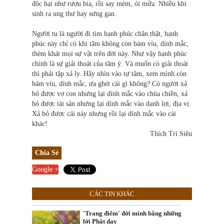
độc hại như rượu bia, rồi say mèm, ói mửa. Nhiều khi
sinh ra ung thư hay sưng gan.
Người tu là người đi tìm hạnh phúc chân thật, hạnh
phúc này chỉ có khi tâm không còn bám víu, dính mắc,
thèm khát mọi sự vật trên đời này. Như vậy hạnh phúc
chính là sự giải thoát của tâm ý. Và muốn có giải thoát
thì phải tập xả ly. Hãy nhìn vào tự tâm, xem mình còn
bám víu, dính mắc, ưa ghét cái gì không? Có người xả
bỏ được vợ con nhưng lại dính mắc vào chùa chiền, xả
bỏ được tài sản nhưng lại dính mắc vào danh lợi, địa vị.
Xả bỏ được cái này nhưng rồi lại dính mắc vào cái
khác!
Thích Trí Siêu
Chia Sẻ
Google +
CÁC TIN KHÁC
'Trang điểm' đời mình bằng những
lời Phật dạy