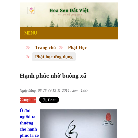
MENU
Trang chủ
Phật Học
Phật học ứng dụng
Hạnh phúc nhờ buông xã
Ngày đăng: 06:26:39 13-11-2014 . Xem: 1987
Google +
Ở đời
người ta
thường
cho hạnh
phúc là có