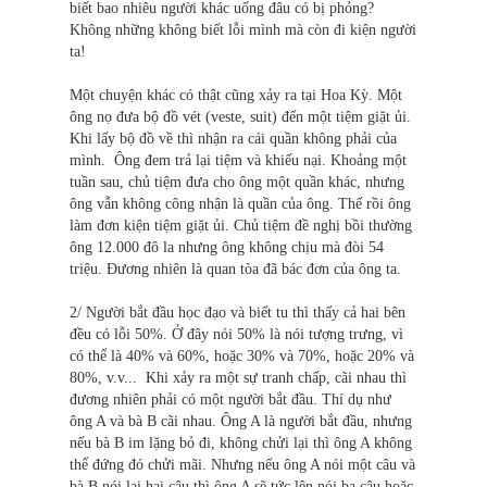
biết bao nhiêu người khác uống đâu có bị phỏng?
Không những không biết lỗi mình mà còn đi kiện người
ta!
Một chuyện khác có thật cũng xảy ra tại Hoa Kỳ. Một
ông nọ đưa bộ đồ vét (veste, suit) đến một tiệm giặt ủi.
Khi lấy bộ đồ về thì nhận ra cái quần không phải của
mình. Ông đem trả lại tiệm và khiếu nại. Khoảng một
tuần sau, chủ tiệm đưa cho ông một quần khác, nhưng
ông vẫn không công nhận là quần của ông. Thế rồi ông
làm đơn kiện tiệm giặt ủi. Chủ tiệm đề nghị bồi thường
ông 12.000 đô la nhưng ông không chịu mà đòi 54
triệu. Đương nhiên là quan tòa đã bác đơn của ông ta.
2/ Người bắt đầu học đạo và biết tu thì thấy cả hai bên
đều có lỗi 50%. Ở đây nói 50% là nói tượng trưng, vì
có thể là 40% và 60%, hoặc 30% và 70%, hoặc 20% và
80%, v.v... Khi xảy ra một sự tranh chấp, cãi nhau thì
đương nhiên phải có một người bắt đầu. Thí dụ như
ông A và bà B cãi nhau. Ông A là người bắt đầu, nhưng
nếu bà B im lặng bỏ đi, không chửi lại thì ông A không
thể đứng đó chửi mãi. Nhưng nếu ông A nói một câu và
bà B nói lại hai câu thì ông A sẽ tức lên nói ba câu hoặc