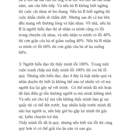
năm, sáu câu liên tiếp. Và nếu bà B không biết ngừng
thì cuộc cãi nhau sẽ leo thang. Nếu bà B biết ngừng thì
cuộc khẩu chiến sẽ chấm dứt. Nhưng sau đó cả hai bên
đều mang vết thương lòng và hận nhau. Về nhà, nếu bà
B là người hiểu đạo thì sẽ nhận ra mình cũng có lỗi
trong chuyện cãi nhau, và nếu nhận ra mình có lỗi 40%
thì cơn giận của bà sẽ giảm xuống 40%. Nếu bà B nhận
ra mình có lỗi 60% thì cơn giận của bà sẽ hạ xuống
60%.
3/ Người hiểu đạo thì thấy mình lỗi 100%. Trong một
cuộc tranh chấp mà thấy mình lỗi 100% thì coi bộ lỗ
quá. Nhưng nếu hiểu đạo, đạo ở đây là luật nhân quả và
nhân duyên thì biết là không thể nào tự nhiên vô cớ mà
người kia lại gây sự với mình. Có thể mình đã nói hoặc
đã làm điều gì tổn thương người ta mà mình không nhớ.
Và nếu xét cho kỹ mà vẫn không thấy mình làm gì sai
quấy thì có thể đời trước, hay nhiều kiếp trước mình đã
não hại người ta, nên bây giờ họ gặp lại mình thì gây
sự, kiếm chuyện trả thù.
Thấy mình lỗi đã là quý, nhưng nếu biết xin lỗi thì càng
quý hơn vì có thể giải tỏa ân oán và oan gia.