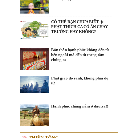
CÓ THỂ BẠN CHƯA BIẾT ☀️
PHẬT THÍCH CA CÓ ĂN CHAY
TRƯỜNG HAY KHÔNG?
Bản thân hạnh phúc không đến từ
bên ngoài mà đến từ trong tâm
chúng ta
Phật giáo độ sanh, không phải độ
tử
Hạnh phúc chẳng nằm ở đâu xa!!
THIỀN TÔNG