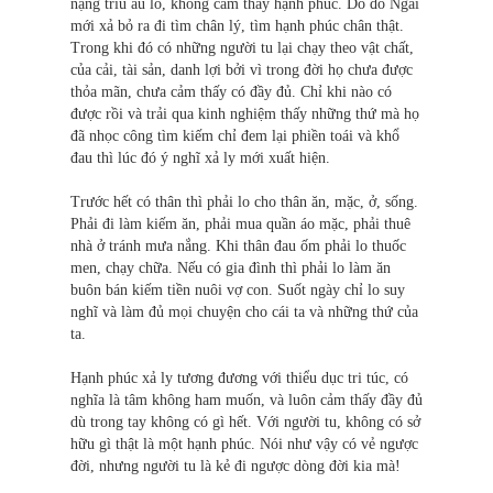
nặng trĩu âu lo, không cảm thấy hạnh phúc. Do đó Ngài
mới xả bỏ ra đi tìm chân lý, tìm hạnh phúc chân thật.
Trong khi đó có những người tu lại chạy theo vật chất,
của cải, tài sản, danh lợi bởi vì trong đời họ chưa được
thỏa mãn, chưa cảm thấy có đầy đủ. Chỉ khi nào có
được rồi và trải qua kinh nghiệm thấy những thứ mà họ
đã nhọc công tìm kiếm chỉ đem lại phiền toái và khổ
đau thì lúc đó ý nghĩ xả ly mới xuất hiện.
Trước hết có thân thì phải lo cho thân ăn, mặc, ở, sống.
Phải đi làm kiếm ăn, phải mua quần áo mặc, phải thuê
nhà ở tránh mưa nắng. Khi thân đau ốm phải lo thuốc
men, chạy chữa. Nếu có gia đình thì phải lo làm ăn
buôn bán kiếm tiền nuôi vợ con. Suốt ngày chỉ lo suy
nghĩ và làm đủ mọi chuyện cho cái ta và những thứ của
ta.
Hạnh phúc xả ly tương đương với thiểu dục tri túc, có
nghĩa là tâm không ham muốn, và luôn cảm thấy đầy đủ
dù trong tay không có gì hết. Với người tu, không có sở
hữu gì thật là một hạnh phúc. Nói như vậy có vẻ ngược
đời, nhưng người tu là kẻ đi ngược dòng đời kia mà!