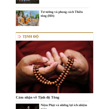
Tư tưởng và phong cách Thiền
tông (Hết)
TỊNH ĐỘ
Cảm nhận về Tịnh độ Tông
Niệm Phật và những lợi ích nhiệm
màu