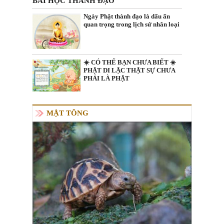
BÀI HỌC THÀNH ĐẠO
Ngày Phật thành đạo là dấu ấn
quan trọng trong lịch sử nhân loại
☀️ CÓ THỂ BẠN CHƯA BIẾT ☀️
PHẬT DI LẶC THẬT SỰ CHƯA
PHẢI LÀ PHẬT
MẬT TÔNG