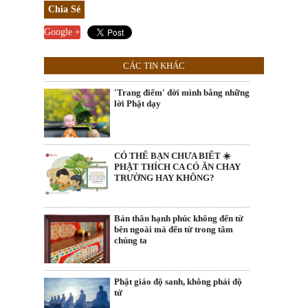
Chia Sẻ
Google +
CÁC TIN KHÁC
'Trang điểm' đời mình bằng những
lời Phật dạy
CÓ THỂ BẠN CHƯA BIẾT ☀️
PHẬT THÍCH CA CÓ ĂN CHAY
TRƯỜNG HAY KHÔNG?
Bản thân hạnh phúc không đến từ
bên ngoài mà đến từ trong tâm
chúng ta
Phật giáo độ sanh, không phải độ
tử