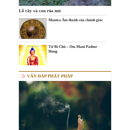
Lỗ cây và con rùa mù
Mantra Âm thanh của chánh giác
Từ Bi Chú – Om Mani Padme
Hung
VẤN ĐÁP PHẬT PHÁP