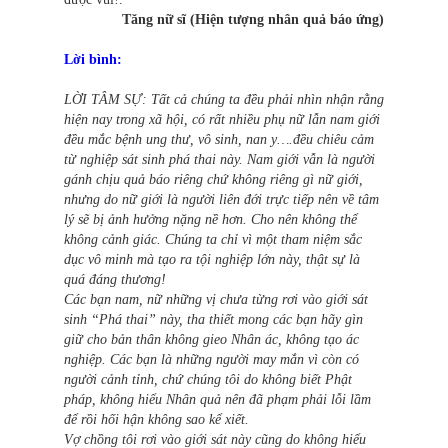
Tăng nữ sĩ (Hiện tượng nhân quả báo ứng)
Lời bình:
LỜI TÂM SỰ: Tất cả chúng ta đều phải nhìn nhận rằng
hiện nay trong xã hội, có rất nhiều phụ nữ lẫn nam giới
đều mắc bệnh ung thư, vô sinh, nan y….đều chiêu cảm
từ nghiệp sát sinh phá thai này. Nam giới vẫn là người
gánh chịu quả báo riêng chứ không riêng gì nữ giới,
nhưng do nữ giới là người liên đới trực tiếp nên về tâm
lý sẽ bị ảnh hưởng nặng nề hơn. Cho nên không thể
không cảnh giác. Chúng ta chỉ vì một tham niệm sắc
dục vô minh mà tạo ra tội nghiệp lớn này, thật sự là
quá đáng thương!
Các bạn nam, nữ những vị chưa từng rơi vào giới sát
sinh “Phá thai” này, tha thiết mong các bạn hãy gìn
giữ cho bản thân không gieo Nhân ác, không tạo ác
nghiệp. Các bạn là những người may mắn vì còn có
người cảnh tỉnh, chứ chúng tôi do không biết Phật
pháp, không hiểu Nhân quả nên đã phạm phải lỗi lầm
để rồi hối hận không sao kể xiết.
Vợ chồng tôi rơi vào giới sát này cũng do không hiểu