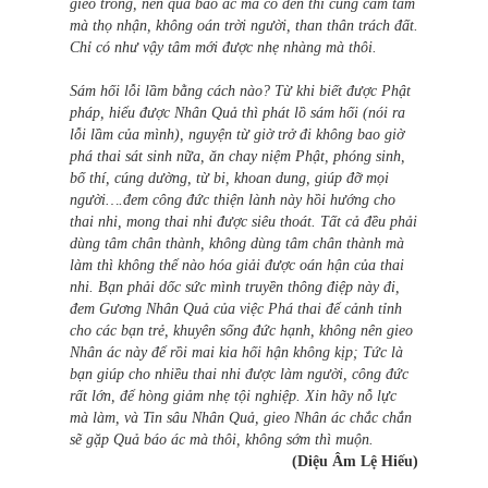
gieo trồng, nên quả báo ác mà có đến thì cũng cam tâm
mà thọ nhận, không oán trời người, than thân trách đất.
Chỉ có như vậy tâm mới được nhẹ nhàng mà thôi.
Sám hối lỗi lầm bằng cách nào? Từ khi biết được Phật
pháp, hiểu được Nhân Quả thì phát lồ sám hối (nói ra
lỗi lầm của mình), nguyện từ giờ trở đi không bao giờ
phá thai sát sinh nữa, ăn chay niệm Phật, phóng sinh,
bố thí, cúng dường, từ bi, khoan dung, giúp đỡ mọi
người….đem công đức thiện lành này hồi hướng cho
thai nhi, mong thai nhi được siêu thoát. Tất cả đều phải
dùng tâm chân thành, không dùng tâm chân thành mà
làm thì không thể nào hóa giải được oán hận của thai
nhi. Bạn phải dốc sức mình truyền thông điệp này đi,
đem Gương Nhân Quả của việc Phá thai để cảnh tỉnh
cho các bạn trẻ, khuyên sống đức hạnh, không nên gieo
Nhân ác này để rồi mai kia hối hận không kịp; Tức là
bạn giúp cho nhiều thai nhi được làm người, công đức
rất lớn, để hòng giảm nhẹ tội nghiệp. Xin hãy nỗ lực
mà làm, và Tin sâu Nhân Quả, gieo Nhân ác chắc chắn
sẽ gặp Quả báo ác mà thôi, không sớm thì muộn.
(Diệu Âm Lệ Hiếu)