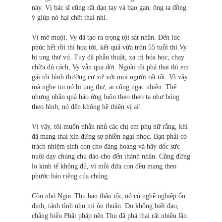
này. Vị bác sĩ cũng rất dạn tay và bạo gan, ông ta đồng
ý giúp nó hại chết thai nhi.
Vì mê muội, Vy đã tạo ra trọng tội sát nhân. Đến lúc
phúc hết rồi thì họa tới, kết quả vừa tròn 55 tuổi thì Vy
bị ung thư vú. Tuy đã phẫu thuật, xạ trị hóa học, chạy
chữa đủ cách, Vy vẫn qua đời. Ngoài tội phá thai thì em
gái tôi bình thường cư xử với mọi người rất tốt. Vì vậy
mà nghe tin nó bị ung thư, ai cũng ngạc nhiên. Thế
nhưng nhân quả báo ứng luôn theo theo ta như bóng
theo hình, nó đến không hề thiên vị ai!
Vì vậy, tôi muốn nhắn nhủ các chị em phụ nữ rằng, khi
đã mang thai xin đừng sợ phiền ngại nhọc. Bạn phải có
trách nhiệm sinh con cho đàng hoàng và hãy dốc sức
nuôi dạy chúng chu đáo cho đến thành nhân. Cũng đừng
lo kinh tế không đủ, vì mỗi đứa con đều mang theo
phước báo riêng của chúng.
Còn nhỏ Ngọc Thu bạn thân tôi, nó có nghề nghiệp ổn
định, tánh tình nhu mì ôn thuận. Do không biết đạo,
chẳng hiểu Phật pháp nên Thu đã phá thai rất nhiều lần.