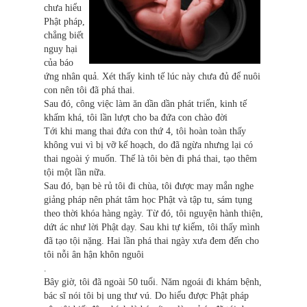
chưa hiểu
Phật pháp,
chẳng biết
nguy hại
của báo
ứng nhân quả. Xét thấy kinh tế lúc này chưa đủ để nuôi
con nên tôi đã phá thai.
Sau đó, công việc làm ăn dần dần phát triển, kinh tế
khấm khá, tôi lần lượt cho ba đứa con chào đời
Tới khi mang thai đứa con thứ 4, tôi hoàn toàn thấy
không vui vì bị vỡ kế hoạch, do đã ngừa nhưng lại có
thai ngoài ý muốn. Thế là tôi bèn đi phá thai, tạo thêm
tội một lần nữa.
Sau đó, bạn bè rủ tôi đi chùa, tôi được may mắn nghe
giảng pháp nên phát tâm học Phật và tập tu, sám tụng
theo thời khóa hàng ngày. Từ đó, tôi nguyện hành thiện,
dứt ác như lời Phật dạy. Sau khi tự kiểm, tôi thấy mình
đã tạo tội nặng. Hai lần phá thai ngày xưa đem đến cho
tôi nỗi ân hận khôn nguôi
.
Bây giờ, tôi đã ngoài 50 tuổi. Năm ngoái đi khám bệnh,
bác sĩ nói tôi bị ung thư vú. Do hiểu được Phật pháp