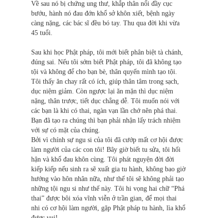
Về sau nó bị chứng ung thư, khắp thân nổi đầy cục
bướu, hành nó đau đớn khổ sở khôn xiết, bệnh ngày
càng nặng, các bác sĩ đều bó tay. Thu qua đời khi vừa
45 tuổi.
Sau khi học Phật pháp, tôi mới biết phân biệt tà chánh,
đúng sai. Nếu tôi sớm biết Phật pháp, tôi đã không tạo
tội và không để cho bạn bè, thân quyến mình tạo tội.
Tôi thấy ăn chay rất có ích, giúp thân tâm trong sạch,
dục niệm giảm. Còn ngược lại ăn mặn thì dục niệm
nặng, thân trược, tiết dục chẳng dễ. Tôi muốn nói với
các bạn là khi có thai, ngàn vạn lần chớ nên phá thai.
Bạn đã tạo ra chúng thì bạn phải nhận lấy trách nhiệm
với sự có mặt của chúng.
Bởi vì chính sự ngu si của tôi đã cướp mất cơ hội được
làm người của các con tôi! Bây giờ biết tu sửa, tôi hối
hận và khổ đau khôn cùng. Tôi phát nguyện đời đời
kiếp kiếp nếu sinh ra sẽ xuất gia tu hành, không bao giờ
hướng vào hôn nhân nữa, như thế tôi sẽ không phải tạo
những tội ngu si như thế này. Tôi hi vọng hai chữ “Phá
thai” được bôi xóa vĩnh viễn ở trần gian, để mọi thai
nhi có cơ hội làm người, gặp Phật pháp tu hành, lìa khổ
được vui!.