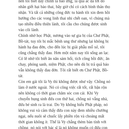
nên tôi biết đây chính là báo ứng, là quả ác đã tới do
nhân giết hại bào thai, bây giờ chỉ có cách bình thản thọ
nhận. Và tất cả những công đức tu hành tôi xin đem hồi
hướng cho các vong linh thai nhi chết oan, vì chúng mà
tạo nhiều điều thiện lành, tôi cầu cho chúng được sinh
vào cõi lành.
Chính nhờ học Phật, nương vào sự gia bị của Chư Phật,
Bồ-tát, tuy tôi bị mắc bệnh ung thư nhưng lại không bị
hành hạ đau đớn, cho đến lúc bị giải phẫu mổ xẻ, tôi
cũng chẳng thấy đau. Hơn một năm nay tôi sống an lạc.
Có lẽ nhờ tôi biết ăn năn sám hối, tích công bồi đức, ăn
chay, phóng sanh, niệm Phật; cho nên dù bị trả quả báo
vẫn không thấy đau đớn. Tôi rất biết ơn Chư Phật, Bồ-
tát.
Còn em gái tôi là Vy thì không được như vậy. Chồng nó
làm ở nước ngoài. Nó có công việc rất tốt, rất bận rộn
nên không có thời gian chăm sóc con cái. Khi Vy
chuyển bụng sinh đứa con thứ hai, chồng nó vắng nhà,
đứa bé sinh ra là trai. Do Vy không hiểu Phật pháp, nó
không vui và cảm thấy đứa con này đem nhiều chướng
ngại, nếu nuôi sẽ chuốc lấy phiền rộn và choáng mất
thời gian không ít. Thế là Vy chẳng thèm bàn tính với
chồng, nó nói với bác sĩ là nó không muốn có đứa con