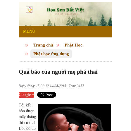
MENU
Trang chủ
Phật Học
Phật học ứng dụng
Quả báo của người mẹ phá thai
Ngày đăng: 15:02:12 14-04-2015 . Xem: 3157
Google +
Tôi kết
hôn được
mấy tháng
thì có thai.
Lúc đó do