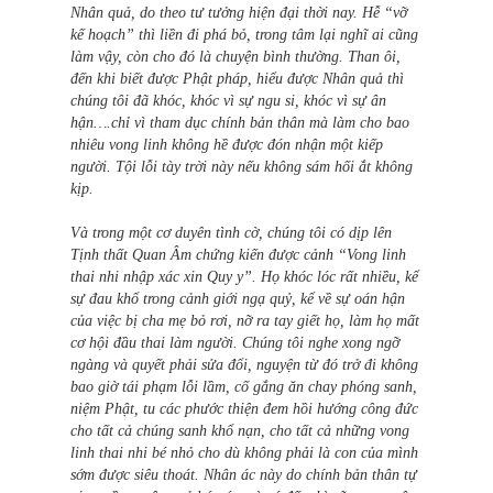
Nhân quả, do theo tư tưởng hiện đại thời nay. Hễ “vỡ
kế hoạch” thì liền đi phá bỏ, trong tâm lại nghĩ ai cũng
làm vậy, còn cho đó là chuyện bình thường. Than ôi,
đến khi biết được Phật pháp, hiểu được Nhân quả thì
chúng tôi đã khóc, khóc vì sự ngu si, khóc vì sự ân
hận….chỉ vì tham dục chính bản thân mà làm cho bao
nhiêu vong linh không hề được đón nhận một kiếp
người. Tội lỗi tày trời này nếu không sám hối ắt không
kịp.
Và trong một cơ duyên tình cờ, chúng tôi có dịp lên
Tịnh thất Quan Âm chứng kiến được cảnh “Vong linh
thai nhi nhập xác xin Quy y”. Họ khóc lóc rất nhiều, kể
sự đau khổ trong cảnh giới ngạ quỷ, kể về sự oán hận
của việc bị cha mẹ bỏ rơi, nỡ ra tay giết họ, làm họ mất
cơ hội đầu thai làm người. Chúng tôi nghe xong ngỡ
ngàng và quyết phải sửa đổi, nguyện từ đó trở đi không
bao giờ tái phạm lỗi lầm, cố gắng ăn chay phóng sanh,
niệm Phật, tu các phước thiện đem hồi hướng công đức
cho tất cả chúng sanh khổ nạn, cho tất cả những vong
linh thai nhi bé nhỏ cho dù không phải là con của mình
sớm được siêu thoát. Nhân ác này do chính bản thân tự