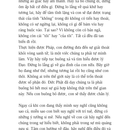
những ảo giác hay âm thanh. Hãy xả bỏ chúng đi, đừng
ôm ấp bất cứ điều gì. Ðừng lo lắng về quá khứ hay
tương lai, hãy để tâm tĩnh lặng và con sẽ đạt được trạng
thái của tính "không" trong đó không có tiến hay thoái,
không có sự ngừng lại, không có gì để bám víu hay
ràng buộc vào. Tại sao? Vì không còn có bản ngã,
không còn cái "tôi" hay "của tôi". Tất cả đều đã tan
biến đi rồi.
Thực hiện được Pháp, con đường đưa đến sự giải thoát
khỏi vòng sanh tử, là một viêc chúng ta phải tự mình
làm. Vậy hãy tiếp tục buông xả và tìm hiểu được lý
Ðạo. Ðừng lo lắng gì về gia đình của con nữa. Bây giờ
họ đang như thế, nhưng tương lai rồi họ cũng như con
thôi. Không ai trên thế giới này là có thể trốn thoát
được số phận đó. Ðức Phật đã dạy chúng ta là phải
buông bỏ hết mọi sự giả hợp không thật trên thế gian
này. Nếu con buông bỏ được, con sẽ thấy đươc chân lý.
Ngay cả khi con đang thấy mình suy nghĩ cũng không
sao cả, miễn sao con biết suy nghĩ với trí tuệ, đừng có
những ý tưởng si mê. Nếu nghĩ về con cái hãy nghĩ đến
chúng trong sự hiểu biết, không phải trong sự mù quáng
ngu si. Tâm con hướng về đâu, hãy nghĩ đến điều đó và