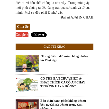
diệt đi, vì bản chất chúng là như vậy. Trong mỗi giây
mỗi phút chúng ta đều đang trải qua sự sanh và tử của
mình. Mọi sự đều phải là như vậy.
Đại sư AJAHN CHAH
Chia Sẻ
Google +
CÁC TIN KHÁC
'Trang điểm' đời mình bằng những
lời Phật dạy
CÓ THỂ BẠN CHƯA BIẾT ☀️
PHẬT THÍCH CA CÓ ĂN CHAY
TRƯỜNG HAY KHÔNG?
Bản thân hạnh phúc không đến từ
bên ngoài mà đến từ trong tâm
chúng ta