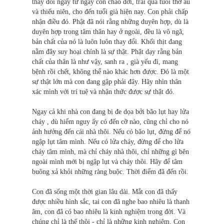
thay đổi ngay từ ngày con chào đời, trải qua tuổi thơ ấu
và thiếu niên, cho đến tuổi già hiện nay. Con phải chấp
nhận điều đó. Phật đã nói rằng những duyên hợp, dù là
duyên hợp trong tâm thân hay ở ngoài, đều là vô ngã,
bản chất của nó là luôn luôn thay đổi. Khối thịt đang
nằm đây suy hoại chính là sự thật. Phật dạy rằng bản
chất của thân là như vậy, sanh ra , già yếu đi, mang
bệnh rồi chết, không thể nào khác hơn được. Ðó là một
sự thật lớn mà con đang gập phải đây. Hãy nhìn thân
xác mình với trí tuệ và nhận thức được sự thật đó.
Ngay cả khi nhà con đang bị đe dọa bởi bão lụt hay lửa
cháy , dù hiểm nguy ấy có đến cỡ nào, cũng chỉ cho nó
ảnh hưởng đến cái nhà thôi. Nếu có bão lụt, đừng để nó
ngập lụt tâm mình. Nếu có lửa cháy, đừng để cho lửa
cháy tâm mình, mà chỉ cháy nhà thôi, chỉ những gì bên
ngoài mình mới bị ngập lụt và cháy thôi. Hãy để tâm
buông xả khỏi những ràng buộc. Thời điểm đã đến rồi.
Con đã sống một thời gian lâu dài. Mắt con đã thấy
được nhiều hình sắc, tai con đã nghe bao nhiêu là thanh
âm, con đã có bao nhiêu là kinh nghiệm trong đời. Và
chúng chỉ là thế thôi - chỉ là những kinh nghiệm. Con