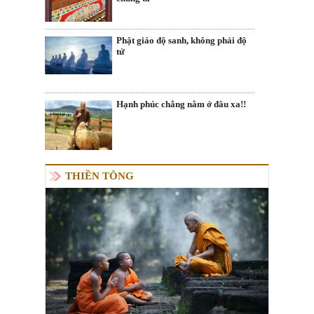
Phật giáo độ sanh, không phải độ
tử
Hạnh phúc chẳng nằm ở đâu xa!!
THIỀN TÔNG