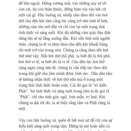
đề bên ngoài. Ðừng vướng mắc vào những suy tư về
con cái, bà con thân thuộc, đừng bám víu vào bất cứ
một cái gì. Hãy buông xả, nhiếp tâm theo dõi vào hơi
thở cho đến khi tâm càng lúc càng trở nên tinh tế hơn,
những cảm thọ mờ dần và chỉ còn lại một trạng thái
tỉnh thức và sáng suốt. Khi đó những cảm giác đau đớn
dâng lên sẽ tự lắng xuống dần. Khi tiễn biệt một người
thân, chúng ta đi ra nhìn theo cho đến khi khuất bóng
rồi mới trở vào trong nhà. Chúng ta cũng theo dõi hơi
thở như vậy, Nếu hơi thở thô phù, ta biết đó là thô phù,
hơi thở vi tế, ta biết đó là vi tế. Cho đến lúc hơi thở
càng ngày càng nhẹ đi, chúng ta vẫn tiếp tục theo dõi
trong khi giữ cho tâm mình được tỉnh táo . Dần dần tâm
sẽ không nhận thức về hơi thở nữa mà ở trong một
trạng thái tỉnh thức hoàn toàn. Cái đó gọi là "tri kiến
Phật". Sự tỉnh thức và sáng suốt trong tâm ta ấy gọi là
"Phật", chỉ cho tính giác ngộ, linh mẫn, trí huệ. Khi
chúng ta đạt tới đó, ta sẽ thấy rằng tâm và Phật cũng là
một.
Văy con hãy buông xả, quên đi hết mọi sự để chỉ còn sự
hiểu biết sáng suốt trong tâm. Ðừng bị mê hoặc nếu có