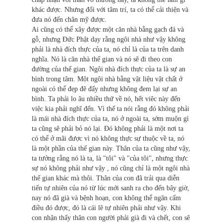
khác được. Nhưng đối với tâm trí, ta có thể cải thiện và
đưa nó đến chân mỹ được.
Ai cũng có thể xây được một căn nhà bằng gạch đá và
gỗ, nhưng Ðức Phật dạy rằng ngôi nhà như vậy không
phải là nhà đích thực của ta, nó chỉ là của ta trên danh
nghĩa. Nó là căn nhà thế gian và nó sẽ đi theo con
đường của thế gian. Ngôi nhà đích thực của ta là sự an
bình trong tâm. Một ngôi nhà bằng vật liệu vật chất ở
ngoài có thể đẹp đẽ đấy nhưng không đem lại sự an
bình. Ta phải lo âu nhiều thứ về nó, hết viêc này đến
việc kia phải nghĩ đến. Vì thế ta nói rằng đó không phải
là mái nhà đích thực của ta, nó ở ngoài ta, sớm muộn gì
ta cũng sẽ phải bỏ nó lại. Ðó không phải là một nơi ta
có thể ở mãi được vì nó không thực sự thuộc về ta, nó
là một phần của thế gian này. Thân của ta cũng như vậy,
ta tưởng rằng nó là ta, là "tôi" và "của tôi", nhưng thực
sự nó không phải như vậy , nó cũng chỉ là một ngôi nhà
thế gian khác mà thôi. Thân của con đã trải qua diễn
tiến tự nhiên của nó từ lúc mới sanh ra cho đến bây giờ,
nay nó đã già và bệnh hoạn, con không thể ngăn cấm
điều đó được, đó là cái lẽ tự nhiên phải như vậy. Khi
con nhận thấy thân con người phải già đi và chết, con sẽ