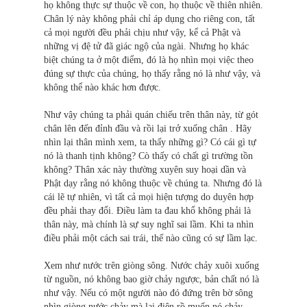
họ không thực sự thuộc về con, họ thuộc về thiên nhiên.
Chân lý này không phải chỉ áp dụng cho riêng con, tất
cả mọi người đều phải chịu như vậy, kể cả Phật và
những vị đệ tử đã giác ngộ của ngài. Nhưng họ khác
biệt chúng ta ở một điểm, đó là họ nhìn mọi việc theo
đúng sự thực của chúng, họ thấy rằng nó là như vậy, và
không thể nào khác hơn được.
Như vậy chúng ta phải quán chiếu trên thân này, từ gót
chân lên đến đỉnh đầu và rồi lại trở xuống chân . Hãy
nhìn lại thân mình xem, ta thấy những gì? Có cái gì tự
nó là thanh tịnh không? Cò thấy có chất gì trường tồn
không? Thân xác này thường xuyên suy hoại dần và
Phật dạy rằng nó không thuộc về chúng ta. Nhưng đó là
cái lẽ tự nhiên, vì tất cả mọi hiện tượng do duyên hợp
đều phải thay đổi. Ðiều làm ta đau khổ không phải là
thân này, mà chính là sự suy nghĩ sai lầm. Khi ta nhìn
điều phải một cách sai trái, thế nào cũng có sự lầm lạc.
Xem như nước trên giòng sông. Nước chảy xuôi xuống
từ nguồn, nó không bao giờ chảy ngược, bản chất nó là
như vậy. Nếu có một người nào đó đứng trên bờ sông
nhìn giòng nước chảy mà lại điên rồ muốn nó chảy