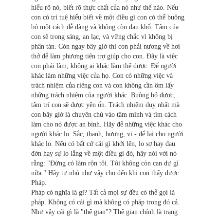
hiểu rõ nó, biết rõ thực chất của nó như thế nào. Nếu
con có trí tuệ hiểu biết về một điều gì con có thể buông
bỏ một cách dễ dàng và không còn đau khổ. Tâm của
con sẽ trong sáng, an lạc, và vững chắc vì không bị
phân tán. Còn ngay bây giờ thì con phải nương về hơi
thở để làm phương tiện trợ giúp cho con. Ðây là việc
con phải làm, không ai khác làm thế được. Ðể người
khác làm những việc của họ. Con có những việc và
trách nhiệm của riêng con và con không cần ôm lấy
những trách nhiệm của người khác. Buông bỏ được,
tâm trí con sẽ được yên ổn. Trách nhiệm duy nhất mà
con bây giờ là chuyên chú vào tâm mình và tìm cách
làm cho nó được an bình. Hãy để những việc khác cho
người khác lo. Sắc, thanh, hương, vị - để lại cho người
khác lo. Nếu có bất cứ cái gì khởi lên, lo sợ hay đau
đớn hay sự lo lắng về một điều gì đó, hãy nói với nó
rằng: "Ðừng có làm rộn tôi. Tôi không còn can dự gì
nữa." Hãy tự nhủ như vậy cho đến khi con thấy được
Pháp.
Pháp có nghĩa là gì? Tất cả mọi sự đều có thể gọi là
pháp. Không có cái gì mà không có pháp trong đó cả.
Như vậy cái gì là "thế gian"? Thế gian chính là trạng