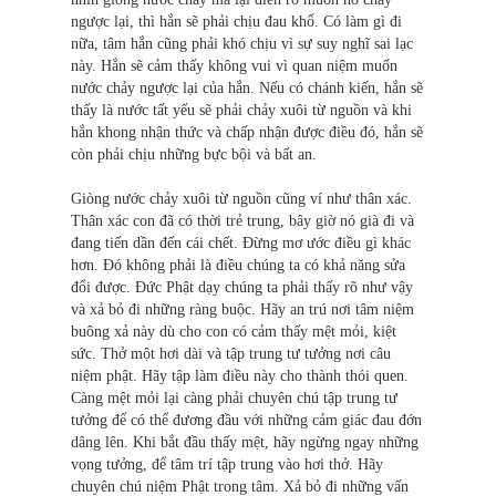
ngược lại, thì hắn sẽ phải chịu đau khổ. Có làm gì đi
nữa, tâm hắn cũng phải khó chịu vì sự suy nghĩ sai lạc
này. Hắn sẽ cảm thấy không vui vì quan niệm muốn
nước chảy ngược lại của hắn. Nếu có chánh kiến, hắn sẽ
thấy là nước tất yếu sẽ phải chảy xuôi từ nguồn và khi
hắn khong nhận thức và chấp nhận được điều đó, hắn sẽ
còn phải chịu những bực bội và bất an.
Giòng nước chảy xuôi từ nguồn cũng ví như thân xác.
Thân xác con đã có thời trẻ trung, bây giờ nó già đi và
đang tiến dần đến cái chết. Ðừng mơ ước điều gì khác
hơn. Ðó không phải là điều chúng ta có khả năng sửa
đổi được. Ðức Phật dạy chúng ta phải thấy rõ như vậy
và xả bỏ đi những ràng buộc. Hãy an trú nơi tâm niệm
buông xả này dù cho con có cảm thấy mệt mỏi, kiệt
sức. Thở một hơi dài và tập trung tư tưởng nơi câu
niệm phật. Hãy tập làm điều này cho thành thói quen.
Càng mệt mỏi lại càng phải chuyên chú tập trung tư
tưởng để có thể đương đầu với những cảm giác đau đớn
dâng lên. Khi bắt đầu thấy mệt, hãy ngừng ngay những
vọng tưởng, để tâm trí tập trung vào hơi thở. Hãy
chuyên chú niệm Phật trong tâm. Xả bỏ đi những vấn