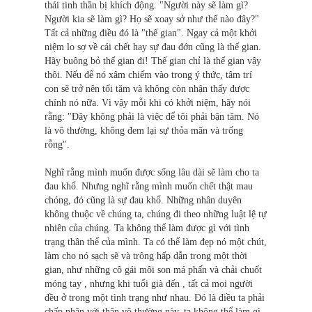
thái tinh thần bị khích động. "Người này sẽ làm gì?
Người kia sẽ làm gì? Họ sẽ xoay sở như thế nào đây?"
Tất cả những điều đó là "thế gian". Ngay cả một khởi
niệm lo sợ về cái chết hay sự đau đớn cũng là thế gian.
Hãy buông bỏ thế gian đi! Thế gian chỉ là thế gian vậy
thôi. Nếu để nó xâm chiếm vào trong ý thức, tâm trí
con sẽ trở nên tối tăm và không còn nhận thấy được
chính nó nữa. Vì vậy mỗi khi có khởi niệm, hãy nói
rằng: "Ðây không phải là việc để tôi phải bận tâm. Nó
là vô thường, không đem lại sự thỏa mãn và trống
rỗng".
Nghĩ rằng mình muốn được sống lâu dài sẽ làm cho ta
đau khổ. Nhưng nghĩ rằng mình muốn chết thật mau
chóng, đó cũng là sự đau khổ. Những nhân duyên
không thuộc về chúng ta, chúng đi theo những luật lệ tự
nhiên của chúng. Ta không thể làm được gì với tình
trạng thân thể của mình. Ta có thể làm đẹp nó một chút,
làm cho nó sạch sẽ và trông hấp dẫn trong một thời
gian, như những cô gái môi son má phấn và chải chuốt
móng tay , nhưng khi tuổi già đến , tất cả mọi người
đều ở trong một tình trạng như nhau. Ðó là điều ta phải
chấp nhận với thân vô thường này, ta không thể làm gì