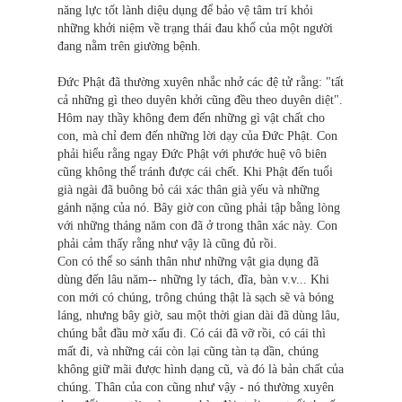
năng lực tốt lành diệu dụng để bảo vệ tâm trí khỏi
những khởi niệm về trạng thái đau khổ của một người
đang nằm trên giường bệnh.
Ðức Phật đã thường xuyên nhắc nhở các đệ tử rằng: "tất
cả những gì theo duyên khởi cũng đều theo duyên diệt".
Hôm nay thầy không đem đến những gì vật chất cho
con, mà chỉ đem đến những lời dạy của Ðức Phật. Con
phải hiểu rằng ngay Đức Phật với phước huệ vô biên
cũng không thể tránh được cái chết. Khi Phật đến tuổi
già ngài đã buông bỏ cái xác thân già yếu và những
gánh nặng của nó. Bây giờ con cũng phải tập bằng lòng
với những tháng năm con đã ở trong thân xác này. Con
phải cảm thấy rằng như vậy là cũng đủ rồi.
Con có thể so sánh thân như những vật gia dụng đã
dùng đến lâu năm-- những ly tách, đĩa, bàn v.v... Khi
con mới có chúng, trông chúng thật là sạch sẽ và bóng
láng, nhưng bây giờ, sau một thời gian dài đã dùng lâu,
chúng bắt đầu mờ xấu đi. Có cái đã vỡ rồi, có cái thì
mất đi, và những cái còn lại cũng tàn tạ dần, chúng
không giữ mãi được hình dạng cũ, và đó là bản chất của
chúng. Thân của con cũng như vậy - nó thường xuyên