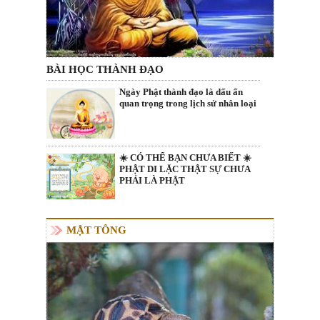
BÀI HỌC THÀNH ĐẠO
Ngày Phật thành đạo là dấu ấn
quan trọng trong lịch sử nhân loại
☀️ CÓ THỂ BẠN CHƯA BIẾT ☀️
PHẬT DI LẶC THẬT SỰ CHƯA
PHẢI LÀ PHẬT
MẬT TÔNG