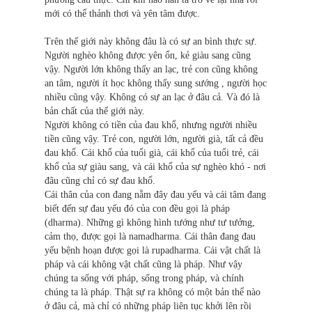
mới có thể thảnh thơi và yên tâm được.
Trên thế giới này không đâu là có sự an bình thực sự.
Người nghèo không được yên ổn, kẻ giàu sang cũng
vậy. Người lớn không thấy an lạc, trẻ con cũng không
an tâm, người ít học không thấy sung sướng , người học
nhiều cũng vậy. Không có sự an lạc ở đâu cả. Và đó là
bản chất của thế giới này.
Người không có tiền của đau khổ, nhưng người nhiều
tiền cũng vậy. Trẻ con, người lớn, người già, tất cả đều
đau khổ. Cái khổ của tuổi già, cái khổ của tuổi trẻ, cái
khổ của sự giàu sang, và cái khổ của sự nghèo khó - nơi
đâu cũng chỉ có sự đau khổ.
Cái thân của con đang nằm đây đau yếu và cái tâm đang
biết đến sự đau yếu đó của con đều gọi là pháp
(dharma). Những gì không hình tướng như tư tưởng,
cảm thọ, được gọi là namadharma. Cái thân đang đau
yếu bệnh hoạn được gọi là rupadharma. Cái vật chất là
pháp và cái không vật chất cũng là pháp. Như vậy
chúng ta sống với pháp, sống trong pháp, và chính
chúng ta là pháp. Thật sự ra không có một bản thể nào
ở đâu cả, mà chỉ có những pháp liên tục khởi lên rồi