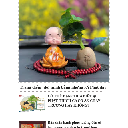
'Trang điểm' đời mình bằng những lời Phật dạy
CÓ THỂ BẠN CHƯA BIẾT ☀️
PHẬT THÍCH CA CÓ ĂN CHAY
TRƯỜNG HAY KHÔNG?
Bản thân hạnh phúc không đến từ
bên ngoài mà đến từ trong tâm