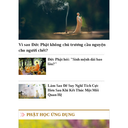
Vì sao Đức Phật không chủ trương cầu nguyện
cho người chết?
Đức Phật hỏi: "Sinh mệnh dài bao
lâu?"
Làm Sao Để Suy Nghĩ Tích Cực
Hơn Sau Khi Kết Thúc Một Mối
Quan Hệ
PHẬT HỌC ỨNG DỤNG