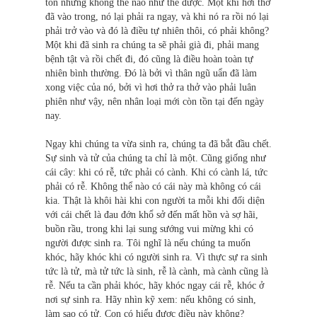
tồn nhưng không thể nào như thế được. Một khi hơi thở
đã vào trong, nó lại phải ra ngay, và khi nó ra rồi nó lại
phải trở vào và đó là điều tự nhiên thôi, có phải không?
Một khi đã sinh ra chúng ta sẽ phải già đi, phải mang
bệnh tật và rồi chết đi, đó cũng là điều hoàn toàn tự
nhiên bình thường. Ðó là bởi vì thân ngũ uẩn đã làm
xong việc của nó, bởi vì hơi thở ra thở vào phải luân
phiên như vậy, nên nhân loại mới còn tồn tại đến ngày
nay.
Ngay khi chúng ta vừa sinh ra, chúng ta đã bắt đầu chết.
Sự sinh và tử của chúng ta chỉ là một. Cũng giống như
cái cây: khi có rễ, tức phải có cành. Khi có cành lá, tức
phải có rễ. Không thể nào có cái này mà không có cái
kia. Thật là khôi hài khi con người ta mỗi khi đối diện
với cái chết là đau đớn khổ sở đến mất hồn và sợ hãi,
buồn rầu, trong khi lại sung sướng vui mừng khi có
người được sinh ra. Tôi nghĩ là nếu chúng ta muốn
khóc, hãy khóc khi có người sinh ra. Vì thực sự ra sinh
tức là tử, mà tử tức là sinh, rễ là cành, mà cành cũng là
rễ. Nếu ta cần phải khóc, hãy khóc ngay cái rễ, khóc ở
nơi sự sinh ra. Hãy nhìn kỹ xem: nếu không có sinh,
làm sao có tử. Con có hiểu được điều này không?