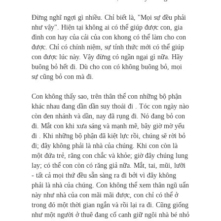
Ðừng nghĩ ngợi gì nhiều. Chỉ biết là, "Mọi sự đều phải
như vậy". Hiện tại không ai có thể giúp được con, gia
đình con hay của cải của con khong có thể làm cho con
được. Chỉ có chính niệm, sự tỉnh thức mới có thể giúp
con được lúc này. Vậy đừng có ngần ngại gì nữa. Hãy
buông bỏ hết đi. Dù cho con có không buông bỏ, mọi
sự cũng bỏ con mà đi.
Con không thấy sao, trên thân thể con những bộ phận
khác nhau đang dần dần suy thoái đi . Tóc con ngày nào
còn đen nhánh và dần, nay đã rụng đi. Nó đang bỏ con
đi. Mắt con khi xưa sáng và mạnh mẽ, bây giờ mờ yếu
đi . Khi những bộ phận đã kiệt lực rồi, chúng sẽ rời bỏ
đi; đây không phải là nhà của chúng. Khi con còn là
một đứa trẻ, răng con chắc và khỏe; giờ đây chúng lung
lay; có thể con còn có răng giả nữa. Mắt, tai, mũi, lưỡi
- tất cả mọi thứ đều sẵn sàng ra đi bởi vì đây không
phải là nhà của chúng. Con không thể xem thân ngũ uẩn
này như nhà của con mãi mãi được, con chỉ có thể ở
trong đó một thời gian ngắn và rồi lại ra đi. Cũng giống
như một người ở thuê đang cố canh giữ ngôi nhà bé nhỏ