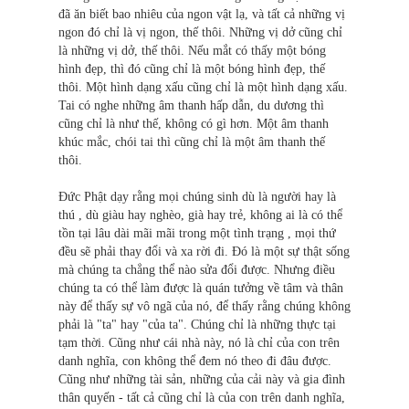
đã ăn biết bao nhiêu của ngon vật lạ, và tất cả những vị
ngon đó chỉ là vị ngon, thế thôi. Những vị dở cũng chỉ
là những vị dở, thế thôi. Nếu mắt có thấy một bóng
hình đẹp, thì đó cũng chỉ là một bóng hình đẹp, thế
thôi. Một hình dạng xấu cũng chỉ là một hình dạng xấu.
Tai có nghe những âm thanh hấp dẫn, du dương thì
cũng chỉ là như thế, không có gì hơn. Một âm thanh
khúc mắc, chói tai thì cũng chỉ là một âm thanh thế
thôi.
Ðức Phật dạy rằng mọi chúng sinh dù là người hay là
thú , dù giàu hay nghèo, già hay trẻ, không ai là có thể
tồn tại lâu dài mãi mãi trong một tình trạng , mọi thứ
đều sẽ phải thay đổi và xa rời đi. Ðó là một sự thật sống
mà chúng ta chẳng thể nào sửa đổi được. Nhưng điều
chúng ta có thể làm được là quán tưởng về tâm và thân
này để thấy sự vô ngã của nó, để thấy rằng chúng không
phải là "ta" hay "của ta". Chúng chỉ là những thực tại
tạm thời. Cũng như cái nhà này, nó là chỉ của con trên
danh nghĩa, con không thể đem nó theo đi đâu được.
Cũng như những tài sản, những của cải này và gia đình
thân quyến - tất cả cũng chỉ là của con trên danh nghĩa,