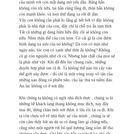
của mình với con mắt đang mờ yếu dần. Răng hắn
không còn tốt nữa, tai hắn cũng lãng đi, thân hắn không
còn mạnh khỏe, và mọi thứ đang xa rời đi dần.
Vậy con không cần phải lo lắng gì hết bởi vì đây không
phải là nhà thật của con, đây chỉ là chỗ trú ẩn tạm thời.
Tất cả những gì đang hiện hữu đây rồi sẽ không còn
nữa. Nhìn thân thể của con xem. Có cái gì là còn được
hình dạng xa xưa của nó không? Da con có mịn như
ngày nào, tóc con có xanh như thời ấy không? Không
có gì còn nguyên như cũ cả. Nhưng bản chất của mọi sự
là phải như vậy. Khi đã đến lúc chung cuộc, những
duyên hợp phải tan rã đi. Ta không thể nào tin cậy vào
thế giới này được - đó chỉ là một vòng xoay vô tận của
những xao động và phiền não, của lạc thú và niềm đau.
An lạc không có ở nơi đây.
Khi chúng ta không có ngôi nhà đích thực , chúng ta là
những lữ khách lang thang không mục đích, nay đây
mai đó, dừng chân một nơi được ít lâu rồi lại ra đi. Khi
ta còn chưa trở về nhà thực sự của mình , chúng ta sẽ
còn cảm thấy bất an dù ta có đang làm gì chăng nữa,
cũng như một người rời bỏ quê hương làng xóm để tha
phương cầu thực. Chỉ khi nào hắn ta trở về lại nhà rồi