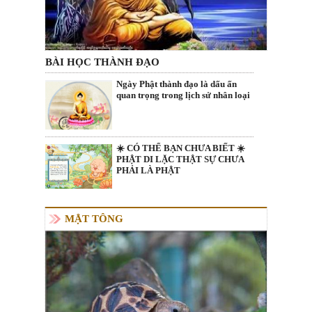
BÀI HỌC THÀNH ĐẠO
Ngày Phật thành đạo là dấu ấn
quan trọng trong lịch sử nhân loại
☀️ CÓ THỂ BẠN CHƯA BIẾT ☀️
PHẬT DI LẶC THẬT SỰ CHƯA
PHẢI LÀ PHẬT
MẬT TÔNG