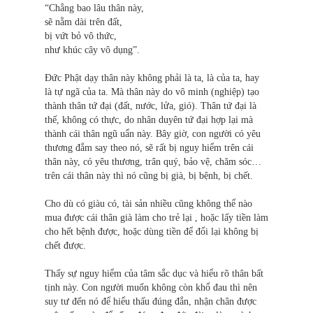
“Chẳng bao lâu thân này,
sẽ nằm dài trên đất,
bị vứt bỏ vô thức,
như khúc cây vô dụng”.
Đức Phật dạy thân này không phải là ta, là của ta, hay
là tự ngã của ta. Mà thân này do vô minh (nghiệp) tạo
thành thân tứ đại (đất, nước, lửa, gió). Thân tứ đại là
thế, không có thực, do nhân duyên tứ đại hợp lại mà
thành cái thân ngũ uẩn này. Bây giờ, con người có yêu
thương đắm say theo nó, sẽ rất bị nguy hiểm trên cái
thân này, có yêu thương, trân quý, bảo vệ, chăm sóc…
trên cái thân này thì nó cũng bị già, bị bệnh, bị chết.
Cho dù có giàu có, tài sản nhiều cũng không thể nào
mua được cái thân già làm cho trẻ lại , hoặc lấy tiền làm
cho hết bệnh được, hoặc dùng tiền để đổi lại không bị
chết được.
Thấy sự nguy hiểm của tâm sắc dục và hiểu rõ thân bất
tịnh này. Con người muốn không còn khổ đau thì nên
suy tư đến nó để hiểu thấu đúng đắn, nhận chân được