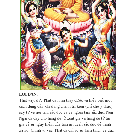
LỜI BÀN:
Thật vậy, đức Phật đã nhìn thấy được và hiểu biết một
cách đúng đắn khi dùng chánh tri kiến (chỉ cho ý thức)
suy tư về nội tâm sắc dục và về ngoại tâm sắc dục. Nên
Ngài đã dạy cho hàng đệ tử xuất gia và hàng đệ tử tại
gia vể sự nguy hiểm của tâm ái luyến sắc dục để tránh
xa nó. Chính vì vậy, Phật đã chỉ rõ sự ham thích về dục