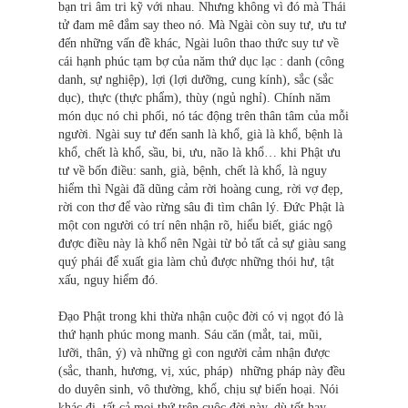
bạn tri âm tri kỹ với nhau. Nhưng không vì đó mà Thái
tử đam mê đắm say theo nó. Mà Ngài còn suy tư, ưu tư
đến những vấn đề khác, Ngài luôn thao thức suy tư về
cái hạnh phúc tạm bợ của năm thứ dục lạc : danh (công
danh, sự nghiệp), lợi (lợi dưỡng, cung kính), sắc (sắc
dục), thực (thực phẩm), thùy (ngủ nghỉ). Chính năm
món dục nó chi phối, nó tác động trên thân tâm của mỗi
người. Ngài suy tư đến sanh là khổ, già là khổ, bệnh là
khổ, chết là khổ, sầu, bi, ưu, não là khổ… khi Phật ưu
tư về bốn điều: sanh, già, bệnh, chết là khổ, là nguy
hiểm thì Ngài đã dũng cảm rời hoàng cung, rời vợ đẹp,
rời con thơ để vào rừng sâu đi tìm chân lý. Đức Phật là
một con người có trí nên nhận rõ, hiểu biết, giác ngộ
được điều này là khổ nên Ngài từ bỏ tất cả sự giàu sang
quý phái để xuất gia làm chủ được những thói hư, tật
xấu, nguy hiểm đó.
Đạo Phật trong khi thừa nhận cuộc đời có vị ngọt đó là
thứ hạnh phúc mong manh. Sáu căn (mắt, tai, mũi,
lưỡi, thân, ý) và những gì con người cảm nhận được
(sắc, thanh, hương, vị, xúc, pháp) những pháp này đều
do duyên sinh, vô thường, khổ, chịu sự biến hoại. Nói
khác đi, tất cả mọi thứ trên cuộc đời này, dù tốt hay