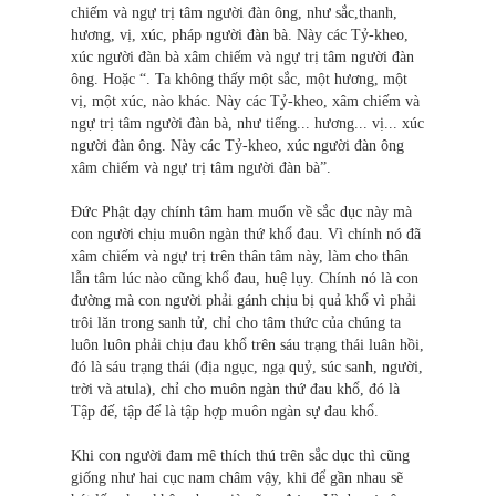
chiếm và ngự trị tâm người đàn ông, như sắc,thanh,
hương, vị, xúc, pháp người đàn bà. Này các Tỷ-kheo,
xúc người đàn bà xâm chiếm và ngự trị tâm người đàn
ông. Hoặc “. Ta không thấy một sắc, một hương, một
vị, một xúc, nào khác. Này các Tỷ-kheo, xâm chiếm và
ngự trị tâm người đàn bà, như tiếng... hương... vị... xúc
người đàn ông. Này các Tỷ-kheo, xúc người đàn ông
xâm chiếm và ngự trị tâm người đàn bà”.
Đức Phật dạy chính tâm ham muốn về sắc dục này mà
con người chịu muôn ngàn thứ khổ đau. Vì chính nó đã
xâm chiếm và ngự trị trên thân tâm này, làm cho thân
lẫn tâm lúc nào cũng khổ đau, huệ lụy. Chính nó là con
đường mà con người phải gánh chịu bị quả khổ vì phải
trôi lăn trong sanh tử, chỉ cho tâm thức của chúng ta
luôn luôn phải chịu đau khổ trên sáu trạng thái luân hồi,
đó là sáu trạng thái (địa ngục, ngạ quỷ, súc sanh, người,
trời và atula), chỉ cho muôn ngàn thứ đau khổ, đó là
Tập đế, tập đế là tập hợp muôn ngàn sự đau khổ.
Khi con người đam mê thích thú trên sắc dục thì cũng
giống như hai cục nam châm vậy, khi để gần nhau sẽ