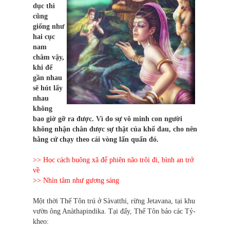
dục thì
cũng
giống như
hai cục
nam
châm vậy,
khi để
gần nhau
sẽ hút lấy
nhau
không
bao giờ gỡ ra được. Vì do sự vô minh con người
không nhận chân được sự thật của khổ đau, cho nên
hằng cứ chạy theo cái vòng lẩn quẩn đó.
>> Học cách buông xã để phiên não trôi đi, bình an trở
về
>> Nhìn tâm như gương sáng
Một thời Thế Tôn trú ở Sàvatthi, rừng Jetavana, tại khu
vườn ông Anàthapindika. Tại đấy, Thế Tôn bảo các Tỷ-
kheo: