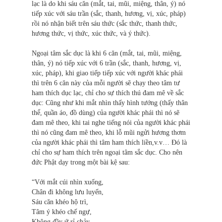
lạc là do khi sáu căn (mắt, tai, mũi, miệng, thân, ý) nó
tiếp xúc với sáu trần (sắc, thanh, hương, vị, xúc, pháp)
rồi nó nhận biết trên sáu thức (sắc thức, thanh thức,
hương thức, vị thức, xúc thức, và ý thức).
Ngoại tâm sắc dục là khi 6 căn (mắt, tai, mũi, miệng,
thân, ý) nó tiếp xúc với 6 trần (sắc, thanh, hương, vị,
xúc, pháp), khi giao tiếp tiếp xúc với người khác phái
thì trên 6 căn này của mỗi người sẽ chạy theo tâm tư
ham thích dục lạc, chỉ cho sự thích thú đam mê về sắc
dục: Cũng như khi mắt nhìn thấy hình tướng (thấy thân
thể, quần áo, đồ dùng) của người khác phái thì nó sẽ
đam mê theo, khi tai nghe tiếng nói của người khác phái
thì nó cũng đam mê theo, khi lỗ mũi ngửi hương thơm
của người khác phái thì tâm ham thích liền,v.v… Đó là
chỉ cho sự ham thích trên ngoại tâm sắc dục. Cho nên
đức Phật dạy trong một bài kệ sau:
“Với mắt cúi nhìn xuống,
Chân đi không lưu luyến,
Sáu căn khéo hộ trì,
Tâm ý khéo chế ngự,
Không đầy ứ rỉ chảy,