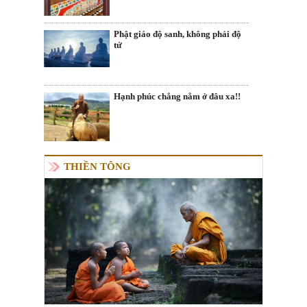
Phật giáo độ sanh, không phải độ
tử
Hạnh phúc chẳng nằm ở đâu xa!!
THIỀN TÔNG