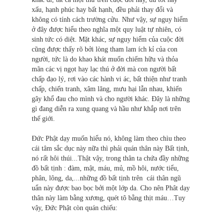
xấu, hạnh phúc hay bất hạnh, đều phải thay đổi và
không có tính cách trường cửu. Như vậy, sự nguy hiểm
ở đây được hiểu theo nghĩa một quy luật tự nhiên, có
sinh tức có diệt. Mặt khác, sự nguy hiểm của cuộc đời
cũng được thấy rõ bởi lòng tham lam ích kỉ của con
người, tức là do khao khát muốn chiếm hữu và thỏa
mãn các vị ngọt hay lạc thú ở đời mà con người bất
chấp đạo lý, rơi vào các hành vi ác, bất thiện như tranh
chấp, chiến tranh, xâm lăng, mưu hại lẫn nhau, khiến
gây khổ đau cho mình và cho người khác. Đây là những
gì đang diễn ra xung quang và hầu như khắp nơi trên
thế giới.
Đức Phật dạy muốn hiểu nó, không làm theo chìu theo
cái tâm sắc dục này nữa thì phải quán thân này Bất tịnh,
nó rất hôi thúi...Thật vậy, trong thân ta chứa đầy những
đồ bất tịnh : đàm, mật, máu, mủ, mồ hôi, nước tiểu,
phân, lông, da,...những đồ bất tịnh trên cái thân ngũ
uẩn này được bao bọc bởi một lớp da. Cho nên Phât dạy
thân này làm bằng xương, quét tô bằng thịt máu…Tuy
vậy, Đức Phật còn quán chiếu: