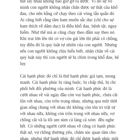
hút lấy nhau không bao giờ gỡ ra được. Vì do sự vô
minh con người không nhận chân được sự thật của khổ
đau, cho nên hằng cứ chạy theo cái vòng lẩn quẩn đó.
Ai cũng biết rằng tâm ham muốn sắc dục (chỉ cho sự
ham thích về dâm dục) là điều khổ đau, bệnh tật, nguy
hiểm. Như thế mà ai cũng chạy theo đắm say theo nó.
Khi trai lớn lên thì có vợ còn gái lớn thì phải có chồng,
tuy điều đó là quy luật tự nhiên của con người. Nhưng
nếu con người không chịu hiểu biết, nhận chân về cái
quy luật này thì con người sẽ bị chìm trong khổ đau, hệ
lụy.
Cái hạnh phúc đó chỉ là thứ hạnh phúc giả tạm, mong
manh. Cái hạnh phúc bị ràng buộc, bị chấp thủ, bị chi
phối bởi đối phương của mình. Cái hạnh phúc đó là
cưới nhau về vài ngày đầu còn vui hạnh phúc, chưa cãi
lộn với nhau, còn trôn trọng nhau, nhưng qua một thời
gian sống chung với nhau thì không còn tôn tri trật tự
với nhau nữa, không còn trôn trọng với nhau nữa, vợ
chồng cãi vã la lối um sùm cả làng cả xóm đều nghe
hết. Có những người cưới nhau về cũng có hạnh phúc
thật sự, vợ chồng thương yêu, chăm sóc quan tâm cho
nhau, nhưng thứ hạnh phúc đó chỉ được hạnh phúc một