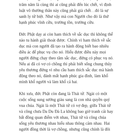
trăm năm là cùng thì ai cũng phải đến lúc chết, vì định
luật vô thường thân này cũng phải già chết…đó là sự
sanh ly tử biệt. Như vậy mà con Người cho đó là thứ
hạnh phúc vĩnh cửu, trường tồn, trường cửu.
Đức Phật dạy ai còn ham thích về sắc dục thì không thể
nào tu hành giải thoát được. Chính vì ham thích về sắc
dục mà con người đã tạo ra hành động biết bao nhiêu
điều ác để phục vụ cho nó. Hiểu được điều này mọi
người đừng chạy theo tâm sắc dục, đừng có phục vụ nó.
Nếu ai đã có vợ có chồng thì phải biết sống chung thủy
yêu thương đừng vì nhu cầu ham thích sắc dục mà hành
động theo nó, đánh mất hạnh phúc gia đình, làm khổ
mình khổ người và làm khổ cả hai.
Khi xưa, đức Phật còn đang là Thái tử. Ngài có một
cuộc sống sung sướng giàu sang là con nhà quyền quý
vua chúa. Ngài là một Thái tử có vợ đẹp, giữa Thái tử
và công chưa Da Du Đà La không bao giờ tranh cải hay
bất đồng quan điểm với nhau, Thái tử và công chúa
sống yêu thương nhau hiểu nhau thông cảm nhau. Hai
người đồng thời là vợ chồng, nhưng cũng chính là đôi