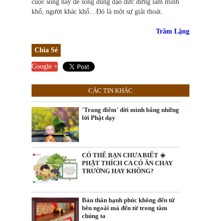
cuộc sống này để sống đúng đạo đức đừng làm mình
khổ, người khác khổ…Đó là một sự giải thoát.
Trầm Lặng
Chia Sẻ
Google +
CÁC TIN KHÁC
'Trang điểm' đời mình bằng những
lời Phật dạy
CÓ THỂ BẠN CHƯA BIẾT ☀️
PHẬT THÍCH CA CÓ ĂN CHAY
TRƯỜNG HAY KHÔNG?
Bản thân hạnh phúc không đến từ
bên ngoài mà đến từ trong tâm
chúng ta