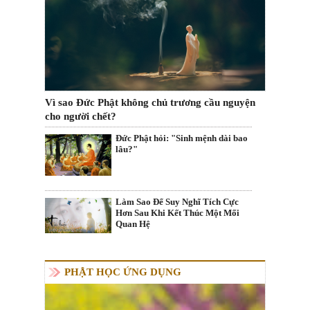
Vì sao Đức Phật không chủ trương cầu nguyện
cho người chết?
Đức Phật hỏi: "Sinh mệnh dài bao
lâu?"
Làm Sao Để Suy Nghĩ Tích Cực
Hơn Sau Khi Kết Thúc Một Mối
Quan Hệ
PHẬT HỌC ỨNG DỤNG