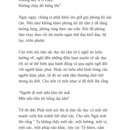
Không cháy đỏ bừng lên”
Ngày ngày, chúng ta phải khéo léo giữ gìn phòng hộ sáu
căn. Nếu như không khéo phòng hộ thì tâm ý dễ dàng
buông lung, phóng túng theo sáu trần. Khi đã phóng
tâm chạy theo rồi thì muôn ngàn thứ đau khổ đau, hệ
lụy, triền phược.
Còn trên nội tâm sắc dục thì tâm tư ý nghĩ nó luôn
hướng về, nghĩ đến những điều ham muốn về sắc dục
rồi nó sẽ thể hiện qua hành động và qua ngôn ngữ đối
với người khác phái. Hoặc nó luôn nhớ hình bóng của
người khác phái, từ đó nó sinh tâm thương nhớ chờ
mong da diết. Cho nên có một nhạc sĩ đã thốt lên rằng:
“Người đi một nữa hồn tôi mất.
Một nữa hồn tôi bỗng dại khờ”
Từ đó đức Phật mới nói lên là tâm sắc dục có một sức
mạnh cuốn hút mãnh liệt như vậy. Cho nên Ngài mới
lên rằng “ Ta không thấy một sắc, một hương, một vị,
một xúc, một pháp nào khác, này các Tỷ-kheo, xâm