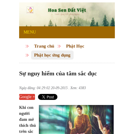
MENU
Trang chủ
Phật Học
Phật học ứng dụng
Sự nguy hiểm của tâm sắc dục
Ngày đăng: 04:29:02 20-09-2015 . Xem: 4383
Google +
Khi con
người
đam mê
thích thú
trên sắc