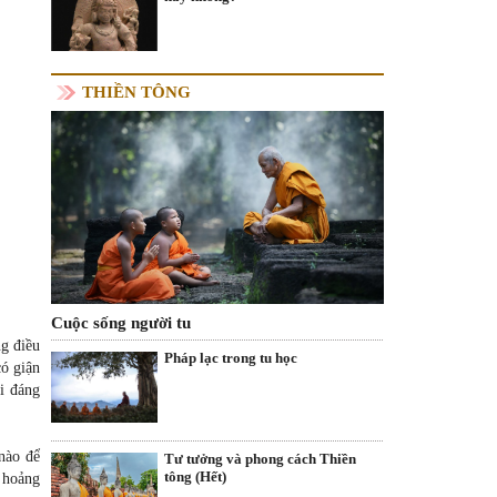
THIỀN TÔNG
Cuộc sống người tu
g điều
Pháp lạc trong tu học
có giận
i đáng
 nào để
Tư tưởng và phong cách Thiền
tông (Hết)
 hoảng