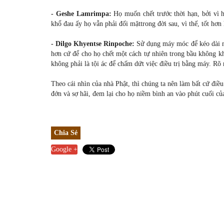
- Geshe Lamrimpa:
Họ muốn chết trước thời hạn, bởi vì 
khổ đau ấy họ vẫn phải đối mặttrong đời sau, vì thế, tốt hơn 
- Dilgo Khyentse Rinpoche:
Sử dụng máy móc để kéo dài mạ
hơn cứ để cho họ chết một cách tự nhiên trong bầu không 
không phải là tội ác để chấm dứt việc điều trị bằng máy. Rõ 
Theo cái nhìn của nhà Phật, thì chúng ta nên làm bất cứ điều
đớn và sợ hãi, đem lại cho họ niềm bình an vào phút cuối củ
Chia Sẻ
Google +