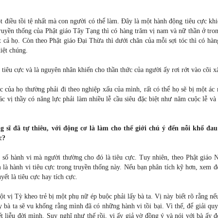
t điều tồi tệ nhất mà con người có thể làm. Đây là một hành động tiêu cực kh
truyền thống của Phật giáo Tây Tạng thì có hàng trăm vị nam và nữ thần ở tro
ết cả họ. Còn theo Phật giáo Đại Thừa thì dưới chân của mỗi sợi tóc thì có hà
diệt chúng.
 tiêu cực và là nguyên nhân khiến cho thần thức của người ấy rơi rớt vào cõi x
 của họ thường phải đi theo nghiệp xấu của mình, rất có thể họ sẽ bị một ác
ác vị thầy có năng lực phải làm nhiều lễ cầu siêu đặc biệt như năm cuộc lễ v
g sĩ đã tự thiêu, với động cơ là làm cho thế giới chú ý đến nỗi khổ đau
c?
 số hành vi mà người thường cho đó là tiêu cực. Tuy nhiên, theo Phật giáo 
m là hành vi tiêu cực trong truyền thống này. Nếu bạn phân tích kỹ hơn, xem 
yết là tiêu cực hay tích cực.
t vị Tỳ kheo trẻ bị một phụ nữ ép buộc phải lấy bà ta. Vị này biết rõ rằng n
ấy bà ta sẽ vu khống rằng mình đã có những hành vi tồi bại. Vì thế, để giải quy
t liễu đời mình. Suy nghĩ như thế rồi, vị ấy giả vờ đồng ý và nói với bà ấy 