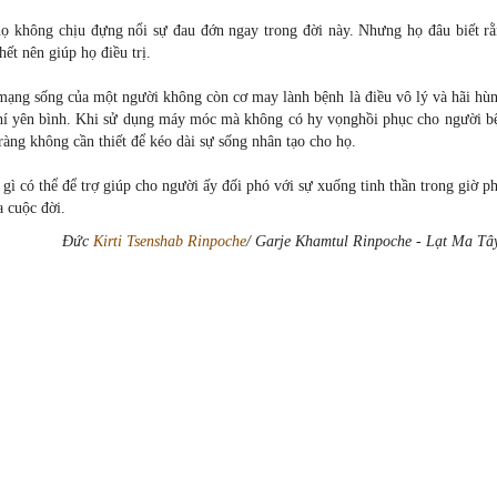
họ không chịu đựng nổi sự đau đớn ngay trong đời này. Nhưng họ đâu biết rằ
hết nên giúp họ điều trị.
ng sống của một người không còn cơ may lành bệnh là điều vô lý và hãi hùn
khí yên bình. Khi sử dụng máy móc mà không có hy vọnghồi phục cho người bệ
ràng không cần thiết để kéo dài sự sống nhân tạo cho họ.
 gì có thể để trợ giúp cho người ấy đối phó với sự xuống tinh thần trong giờ p
a cuộc đời.
Đức
Kirti Tsenshab Rinpoche
/ Garje Khamtul Rinpoche - Lạt Ma Tâ