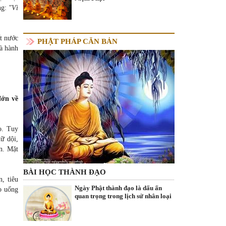
ng:
"Vì
t nước
PHẬT PHÁP CĂN BẢN
là hành
đớn về
ọ. Tuy
dữ dội,
ạn. Mặt
BÀI HỌC THÀNH ĐẠO
, tiêu
Ngày Phật thành đạo là dấu ấn
họ uống
quan trọng trong lịch sử nhân loại