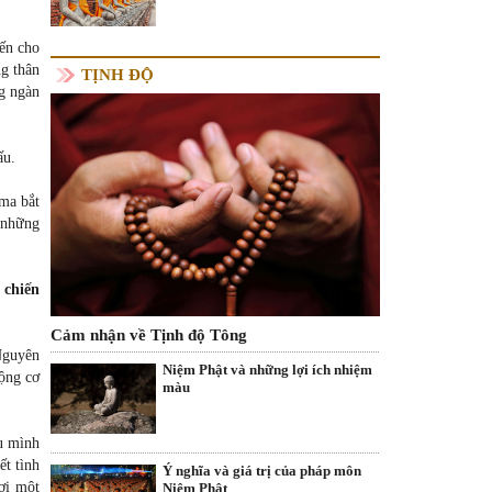
iến cho
ng thân
TỊNH ĐỘ
ng ngàn
ấu.
 ma bắt
à những
 chiến
Cảm nhận về Tịnh độ Tông
Nguyên
Niệm Phật và những lợi ích nhiệm
động cơ
màu
ếu mình
ết tình
Ý nghĩa và giá trị của pháp môn
đợi một
Niệm Phật