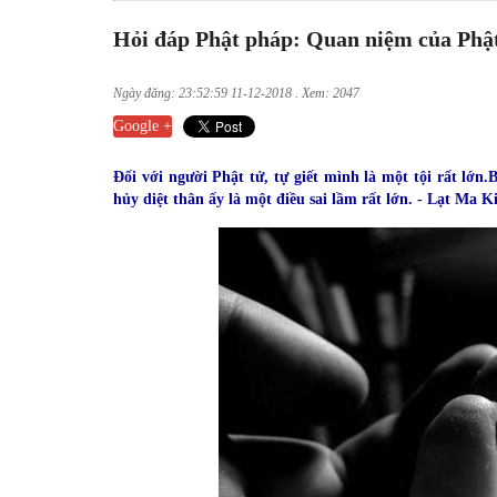
Hỏi đáp Phật pháp: Quan niệm của Phật 
Ngày đăng: 23:52:59 11-12-2018 . Xem: 2047
Google +
Đối với người Phật tử, tự giết mình là một tội rất lớn
hủy diệt thân ấy là một điều sai lầm rất lớn. - Lạt Ma 