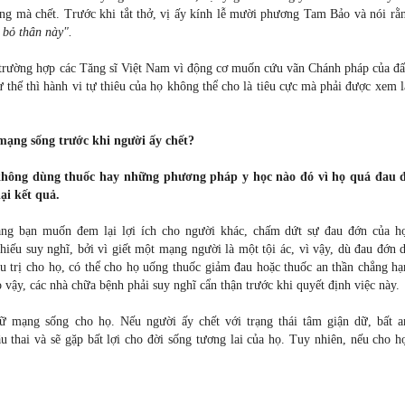
ng mà chết. Trước khi tắt thở, vị ấy kính lễ mười phương Tam Bảo và nói rằ
 bỏ thân này".
u trường hợp các Tăng sĩ Việt Nam vì động cơ muốn cứu vãn Chánh pháp của đấ
 thế thì hành vi tự thiêu của họ không thể cho là tiêu cực mà phải được xem 
mạng sống trước khi người ấy chết?
 không dùng thuốc hay những phương pháp y học nào đó vì họ quá đau 
lại kết quả.
ng bạn muốn đem lại lợi ích cho người khác, chấm dứt sự đau đớn của h
iếu suy nghĩ, bởi vì giết một mạng người là một tội ác, vì vậy, dù đau đớn 
ều trị cho họ, có thể cho họ uống thuốc giảm đau hoặc thuốc an thần chẳng h
 vậy, các nhà chữa bệnh phải suy nghĩ cẩn thận trước khi quyết định việc này.
iữ mạng sống cho họ. Nếu người ấy chết với trạng thái tâm giận dữ, bất an
u thai và sẽ gặp bất lợi cho đời sống tương lai của họ. Tuy nhiên, nếu cho 