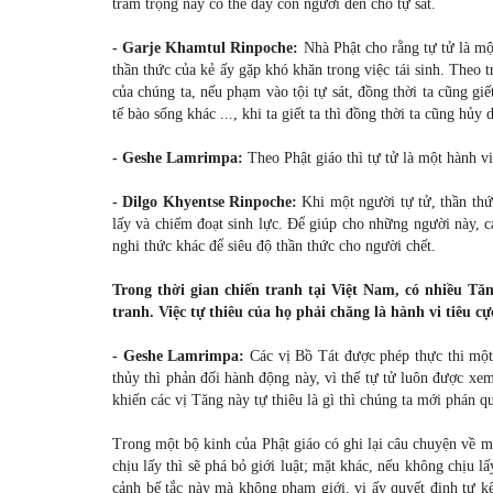
trầm trọng này có thể đẩy con người đến chỗ tự sát.
- Garje Khamtul Rinpoche:
Nhà Phật cho rằng tự tử là mộ
thần thức của kẻ ấy gặp khó khăn trong việc tái sinh. Theo 
của chúng ta, nếu phạm vào tội tự sát, đồng thời ta cũng gi
tế bào sống khác ..., khi ta giết ta thì đồng thời ta cũng hủy 
- Geshe Lamrimpa:
Theo Phật giáo thì tự tử là một hành vi
- Dilgo Khyentse Rinpoche:
Khi một người tự tử, thần thức
lấy và chiếm đoạt sinh lực. Để giúp cho những người này, c
nghi thức khác để siêu độ thần thức cho người chết.
Trong thời gian chiến tranh tại Việt Nam, có nhiều Tăn
tranh. Việc tự thiêu của họ phải chăng là hành vi tiêu cự
- Geshe Lamrimpa:
Các vị Bồ Tát được phép thực thi một
thủy thì phản đối hành động này, vì thế tự tử luôn được xe
khiến các vị Tăng này tự thiêu là gì thì chúng ta mới phán qu
Trong một bộ kinh của Phật giáo có ghi lại câu chuyện về mộ
chịu lấy thì sẽ phá bỏ giới luật; mặt khác, nếu không chịu l
cảnh bế tắc này mà không phạm giới, vị ấy quyết định tự kế