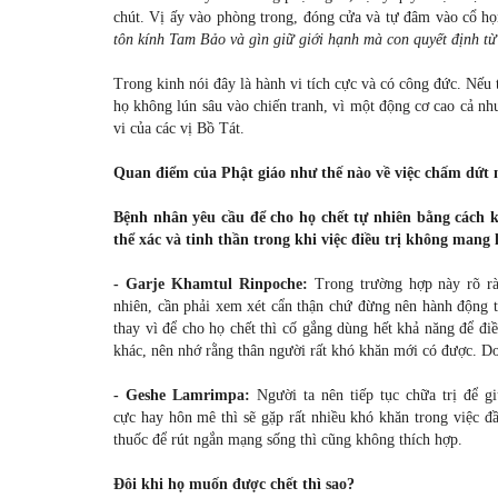
chút. Vị ấy vào phòng trong, đóng cửa và tự đâm vào cổ họ
tôn kính Tam Bảo và gìn giữ giới hạnh mà con quyết định từ
Trong kinh nói đây là hành vi tích cực và có công đức. Nế
họ không lún sâu vào chiến tranh, vì một động cơ cao cả như
vi của các vị Bồ Tát.
Quan điểm của Phật giáo như thế nào về việc chấm dứt 
Bệnh nhân yêu cầu để cho họ chết tự nhiên bằng cách
thể xác và tinh thần trong khi việc điều trị không mang 
- Garje Khamtul Rinpoche:
Trong trường hợp này rõ rà
nhiên, cần phải xem xét cẩn thận chứ đừng nên hành động th
thay vì để cho họ chết thì cố gắng dùng hết khả năng để đi
khác, nên nhớ rằng thân người rất khó khăn mới có được. Do
- Geshe Lamrimpa:
Người ta nên tiếp tục chữa trị để g
cực hay hôn mê thì sẽ gặp rất nhiều khó khăn trong việc đầ
thuốc để rút ngắn mạng sống thì cũng không thích hợp.
Đôi khi họ muốn được chết thì sao?