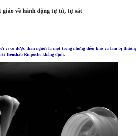
giáo về hành động tự tử, tự sát
.Bởi vì có được thân người là một trong những điều khó và làm bị thươn
Kirti Tsenshab Rinpoche khẳng định.