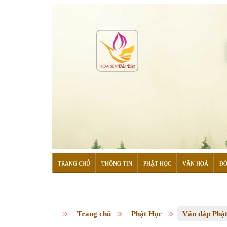
TRANG CHỦ
THÔNG TIN
PHẬT HỌC
VĂN HOÁ
ĐỜ
ĐỌC SÁCH
Trang chủ
Phật Học
Vấn đáp Phậ