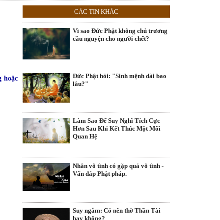
CÁC TIN KHÁC
Vì sao Đức Phật không chủ trương
cầu nguyện cho người chết?
Đức Phật hỏi: "Sinh mệnh dài bao
g hoặc
lâu?"
Làm Sao Để Suy Nghĩ Tích Cực
Hơn Sau Khi Kết Thúc Một Mối
Quan Hệ
Nhân vô tình có gặp quả vô tình -
Vấn đáp Phật pháp.
Suy ngẫm: Có nên thờ Thần Tài
hay không?