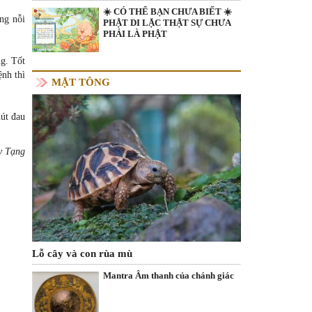
☀️ CÓ THỂ BẠN CHƯA BIẾT ☀️
ng nỗi
PHẬT DI LẶC THẬT SỰ CHƯA
PHẢI LÀ PHẬT
g. Tốt
nh thì
MẬT TÔNG
hút đau
y Tạng
Lỗ cây và con rùa mù
Mantra Âm thanh của chánh giác