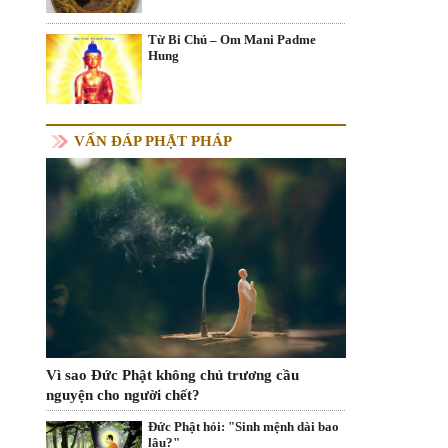
Từ Bi Chú – Om Mani Padme
Hung
VẤN ĐÁP PHẬT PHÁP
Vì sao Đức Phật không chủ trương cầu
nguyện cho người chết?
Đức Phật hỏi: "Sinh mệnh dài bao
lâu?"