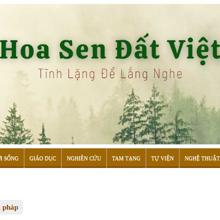
I SỐNG
GIÁO DỤC
NGHIÊN CỨU
TAM TẠNG
TỰ VIỆN
NGHỆ THUẬT
t pháp