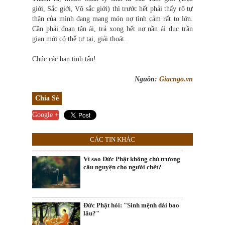
giới, Sắc giới, Vô sắc giới) thì trước hết phải thấy rõ tự
thân của mình đang mang món nợ tình cảm rất to lớn.
Cần phải đoạn tận ái, trả xong hết nợ nần ái dục trần
gian mới có thể tự tại, giải thoát.
Chúc các bạn tinh tấn!
Nguồn:
Giacngo.vn
Chia Sẻ
Google +
CÁC TIN KHÁC
Vì sao Đức Phật không chủ trương
cầu nguyện cho người chết?
Đức Phật hỏi: "Sinh mệnh dài bao
lâu?"