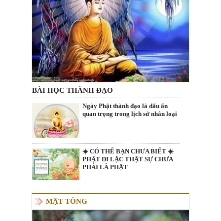
BÀI HỌC THÀNH ĐẠO
Ngày Phật thành đạo là dấu ấn
quan trọng trong lịch sử nhân loại
☀️ CÓ THỂ BẠN CHƯA BIẾT ☀️
PHẬT DI LẶC THẬT SỰ CHƯA
PHẢI LÀ PHẬT
MẬT TÔNG