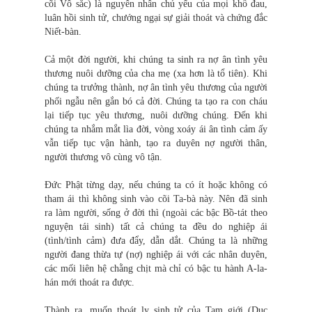
cõi Vô sắc) là nguyên nhân chủ yếu của mọi khổ đau,
luân hồi sinh tử, chướng ngại sự giải thoát và chứng đắc
Niết-bàn.
Cả một đời người, khi chúng ta sinh ra nợ ân tình yêu
thương nuôi dưỡng của cha mẹ (xa hơn là tổ tiên). Khi
chúng ta trưởng thành, nợ ân tình yêu thương của người
phối ngẫu nên gắn bó cả đời. Chúng ta tạo ra con cháu
lại tiếp tục yêu thương, nuôi dưỡng chúng. Đến khi
chúng ta nhắm mắt lìa đờ
i
, vòng xoáy ái ân tình cảm ấy
vẫn tiếp tục vận hành, tạo ra duyên nợ người thân,
người thương vô cùng vô tận.
Đức Phật từng dạy, nếu chúng ta có ít hoặc không có
tham ái thì không sinh vào cõi Ta-bà này. Nên đã sinh
ra làm người, sống ở đời thì (ngoài các bậc Bồ-tát theo
nguyện tái sinh) tất cả chúng ta đều do nghiệp ái
(tình/tình cảm) đưa đẩy, dẫn dắt. Chúng ta là những
người đang thừa tự (nợ) nghiệp ái với các nhân duyên,
các mối liên hệ chằng chịt mà chỉ có bậc tu hành A-la-
hán mới thoát ra được.
Thành ra, muốn thoát ly sinh tử của Tam giới (Dục