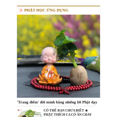
PHẬT HỌC ỨNG DỤNG
'Trang điểm' đời mình bằng những lời Phật dạy
CÓ THỂ BẠN CHƯA BIẾT ☀️
PHẬT THÍCH CA CÓ ĂN CHAY