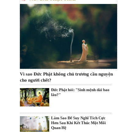
Vì sao Đức Phật không chủ trương cầu nguyện
cho người chết?
Đức Phật hỏi: "Sinh mệnh dài bao
lâu?"
Làm Sao Để Suy Nghĩ Tích Cực
Hơn Sau Khi Kết Thúc Một Mối
Quan Hệ