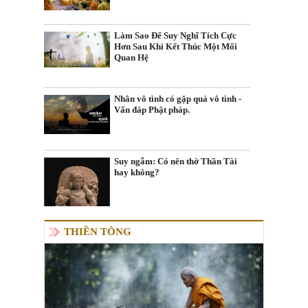
Làm Sao Để Suy Nghĩ Tích Cực
Hơn Sau Khi Kết Thúc Một Mối
Quan Hệ
Nhân vô tình có gặp quả vô tình -
Vấn đáp Phật pháp.
Suy ngẫm: Có nên thờ Thần Tài
hay không?
THIỀN TÔNG