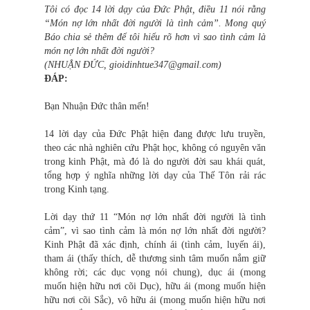
Tôi có đọc 14 lời dạy của Đức Phật, điều 11 nói rằng
“Món nợ lớn nhất đời người là tình cảm”. Mong quý
Báo chia sẻ thêm để tôi hiểu rõ hơn vì sao tình cảm là
món nợ lớn nhất đời người?
(NHUẬN ĐỨC, gioidinhtue347@gmail.com)
ĐÁP:
Bạn Nhuận Đức thân mến!
14 lời dạy của Đức Phật hiện đang được lưu truyền,
theo các nhà nghiên cứu Phật học, không có nguyên văn
trong kinh Phật, mà đó là do người đời sau khái quát,
tổng hợp ý nghĩa những lời dạy của Thế Tôn rải rác
trong Kinh tạng.
Lời dạy thứ 11 “Món nợ lớn nhất đời người là tình
cảm”, vì sao tình cảm là món nợ lớn nhất đời người?
Kinh Phật đã xác định, chính ái (tình cảm, luyến ái),
tham ái (thấy thích, dễ thương sinh tâm muốn nắm giữ
không rời; các dục vọng nói chung), dục ái (mong
muốn hiện hữu nơi cõi Dục), hữu ái (mong muốn hiện
hữu nơi cõi Sắc), vô hữu ái (mong muốn hiện hữu nơi