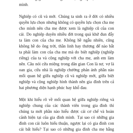
mình.
Nghiệp có cũ và mới. Chúng ta sinh ra ở đời có nhiều
quyền lựa chọn nhưng không có quyền lựa chọn cha mẹ
cho mình nên cha mẹ được xem là nghiệp cũ của con
cái. Do nghiệp duyên nhiều đời trong quá khứ đun đẩy
ta làm con của cha mẹ. Không hề ngẫu nhiên, cũng
không hề do ông trời, thần linh hay thượng đế nào bắt
ta phải làm con của cha mẹ mà do biệt nghiệp (nghiệp
riêng) của ta và cộng nghiệp với cha mẹ, anh em làm
nên. Câu nói cửa miệng trong dân gian Con là nợ, vợ là
oan gia, cửa nhà là nghiệp chướng phản ánh phần nào
mối quan hệ giữa nghiệp cũ và nghiệp mới, giữa biệt
nghiệp và cộng nghiệp hình thành nên gia đình trên cả
hai phương diện hạnh phúc hay khổ đau.
Một khi hiểu rõ về mối quan hệ giữa nghiệp riêng và
nghiệp chung của các thành viên trong gia đình thì
chúng ta mới phần nào hiểu được cái cơ chế và hoàn
cảnh hiện tại của gia đình mình. Tại sao có những gia
đình con cái luôn hiếu thuận, ngược lại có gia đình con
cái bất hiếu? Tại sao có những gia đình cha mẹ hằng