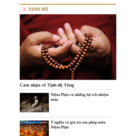
TỊNH ĐỘ
Cảm nhận về Tịnh độ Tông
Niệm Phật và những lợi ích nhiệm
màu
Ý nghĩa và giá trị của pháp môn
Niệm Phật