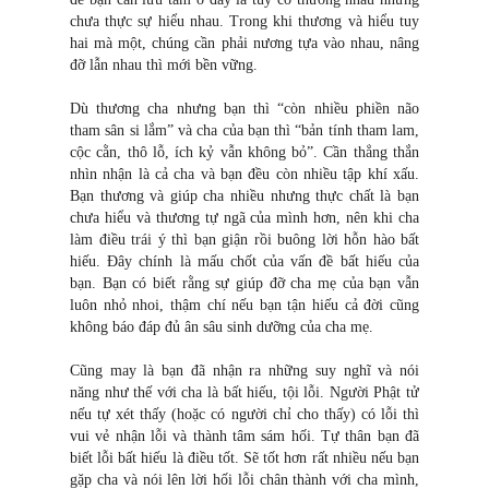
chưa thực sự hiểu nhau. Trong khi thương và hiểu tuy
hai mà một, chúng cần phải nương tựa vào nhau, nâng
đỡ lẫn nhau thì mới bền vững.
Dù thương cha nhưng bạn thì “còn nhiều phiền não
tham sân si lắm” và cha của bạn thì “bản tính tham lam,
cộc cằn, thô lỗ, ích kỷ vẫn không bỏ”. Cần thẳng thắn
nhìn nhận là cả cha và bạn đều còn nhiều tập khí xấu.
Bạn thương và giúp cha nhiều nhưng thực chất là bạn
chưa hiểu và thương tự ngã của mình hơn, nên khi cha
làm điều trái ý thì bạn giận rồi buông lời hỗn hào bất
hiếu. Đây chính là mấu chốt của vấn đề bất hiếu của
bạn. Bạn có biết rằng sự giúp đỡ cha mẹ của bạn vẫn
luôn nhỏ nhoi, thậm chí nếu bạn tận hiếu cả đời cũng
không báo đáp đủ ân sâu sinh dưỡng của cha mẹ.
Cũng may là bạn đã nhận ra những suy nghĩ và nói
năng như thế với cha là bất hiếu, tội lỗi. Người Phật tử
nếu tự xét thấy (hoặc có người chỉ cho thấy) có lỗi thì
vui vẻ nhận lỗi và thành tâm sám hối. Tự thân bạn đã
biết lỗi bất hiếu là điều tốt. Sẽ tốt hơn rất nhiều nếu bạn
gặp cha và nói lên lời hối lỗi chân thành với cha mình,