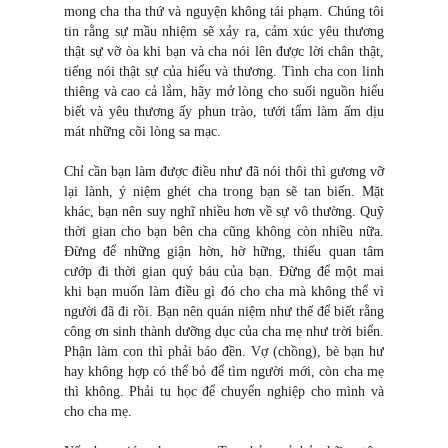
mong cha tha thứ và nguyện không tái phạm. Chúng tôi
tin rằng sự mầu nhiệm sẽ xảy ra, cảm xúc yêu thương
thật sự vỡ òa khi bạn và cha nói lên được lời chân thật,
tiếng nói thật sự của hiểu và thương. Tình cha con linh
thiêng và cao cả lắm, hãy mở lòng cho suối nguồn hiểu
biết và yêu thương ấy phun trào, tưới tẩm làm ấm dịu
mát những cõi lòng sa mạc.
Chỉ cần bạn làm được điều như đã nói thôi thì gương vỡ
lại lành, ý niệm ghét cha trong bạn sẽ tan biến. Mặt
khác, bạn nên suy nghĩ nhiều hơn về sự vô thường. Quỹ
thời gian cho bạn bên cha cũng không còn nhiều nữa.
Đừng để những giận hờn, hờ hững, thiếu quan tâm
cướp đi thời gian quý báu của bạn. Đừng để một mai
khi bạn muốn làm điều gì đó cho cha mà không thể vì
người đã đi rồi. Bạn nên quán niệm như thế để biết rằng
công ơn sinh thành dưỡng dục của cha mẹ như trờ
i
biển.
Phận làm con thì phải báo đền. Vợ (chồng), bè bạn hư
hay không hợp có thể bỏ để tìm người mới, còn cha mẹ
thì không. Phải tu học để chuyển nghiệp cho mình và
cho cha mẹ.