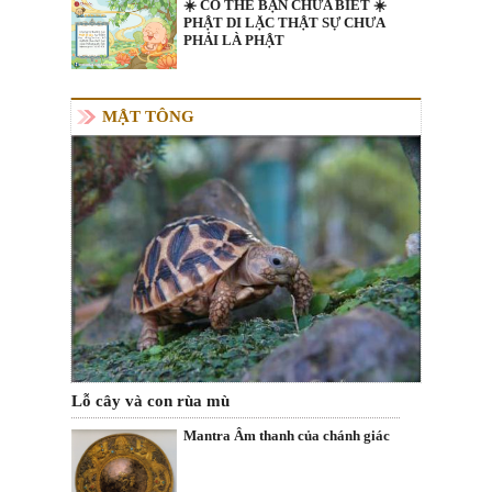
☀️ CÓ THỂ BẠN CHƯA BIẾT ☀️
PHẬT DI LẶC THẬT SỰ CHƯA
PHẢI LÀ PHẬT
MẬT TÔNG
Lỗ cây và con rùa mù
Mantra Âm thanh của chánh giác