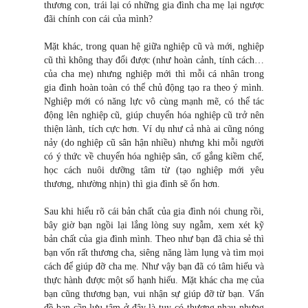
thương con, trái lại có những gia đình cha mẹ lại ngược
đãi chính con cái của mình?
Mặt khác, trong quan hệ giữa nghiệp cũ và mới, nghiệp
cũ thì không thay đổi được (như hoàn cảnh, tính cách…
của cha mẹ) nhưng nghiệp mới thì mỗi cá nhân trong
gia đình hoàn toàn có thể chủ động tạo ra theo ý mình.
Nghiệp mới có năng lực vô cùng mạnh mẽ, có thể tác
động lên nghiệp cũ, giúp chuyển hóa nghiệp cũ trở nên
thiện lành, tích cực hơn. Ví dụ như cả nhà ai cũng nóng
nảy (do nghiệp cũ sân hận nhiều) nhưng khi mỗi người
có ý thức về chuyển hóa nghiệp sân, cố gắng kiềm chế,
học cách nuôi dưỡng tâm từ (tạo nghiệp mới yêu
thương, nhường nhịn) thì gia đình sẽ ổn hơn.
Sau khi hiểu rõ cái bản chất của gia đình nói chung rồi,
bây giờ bạn ngồi lại lắng lòng suy ngẫm, xem xét kỹ
bản chất của gia đình mình. Theo như bạn đã chia sẻ thì
bạn vốn rất thương cha, siêng năng làm lụng và tìm mọi
cách để giúp đỡ cha mẹ. Như vậy bạn đã có tâm hiếu và
thực hành được một số hạnh hiếu. Mặt khác cha mẹ của
bạn cũng thương bạn, vui nhận sự giúp đỡ từ bạn. Vấn
đề bạn cần lưu tâm ở đây là tuy có thương nhau nhưng