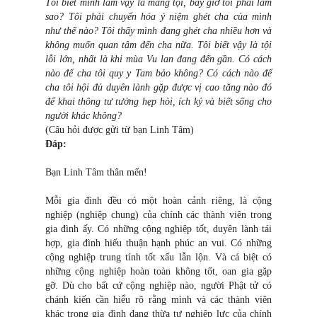
Tôi biết mình làm vậy là mang tội, bây giờ tôi phải làm
sao? Tôi phải chuyển hóa ý niệm ghét cha của mình
như thế nào? Tôi thấy mình đang ghét cha nhiều hơn và
không muốn quan tâm đến cha nữa. Tôi biết vậy là tội
lỗi lớn, nhất là khi mùa Vu lan đang đến gần. Có cách
nào để cha tôi quy y Tam bảo không? Có cách nào để
cha tôi hội đủ duyên lành gặp được vị cao tăng nào đó
để khai thông tư tưởng hẹp hòi, ích kỷ và biết sống cho
người khác không?
(Câu hỏi được gửi từ bạn Linh Tâm)
Đáp:
Bạn Linh Tâm thân mến!
Mỗi gia đình đều có một hoàn cảnh riêng, là cộng
nghiệp (nghiệp chung) của chính các thành viên trong
gia đình ấy. Có những cộng nghiệp tốt, duyên lành tái
hợp, gia đình hiếu thuận hạnh phúc an vui. Có những
cộng nghiệp trung tính tốt xấu lẫn lộn. Và cá biệt có
những cộng nghiệp hoàn toàn không tốt, oan gia gặp
gỡ. Dù cho bất cứ cộng nghiệp nào, người Phật tử có
chánh kiến cần hiểu rõ rằng mình và các thành viên
khác trong gia đình đang thừa tự nghiệp lực của chính