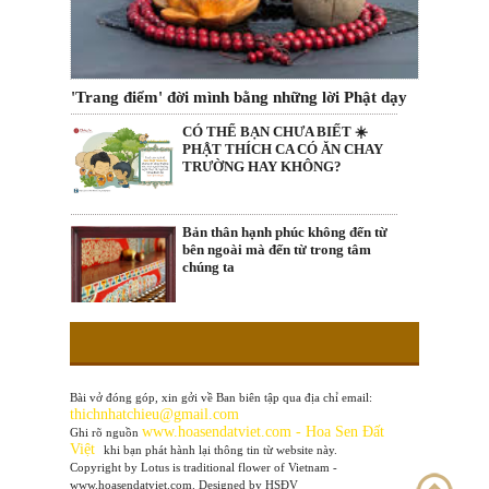
'Trang điểm' đời mình bằng những lời Phật dạy
CÓ THỂ BẠN CHƯA BIẾT ☀️
PHẬT THÍCH CA CÓ ĂN CHAY
TRƯỜNG HAY KHÔNG?
Bản thân hạnh phúc không đến từ
bên ngoài mà đến từ trong tâm
chúng ta
Bài vở đóng góp, xin gởi về Ban biên tập qua địa chỉ email:
thichnhatchieu@gmail.com
www
.hoasendatviet.com - Hoa Sen Đất
Ghi rõ nguồn
Việt
khi bạn phát hành lại thông tin từ website này.
Copyright by Lotus is traditional flower of Vietnam -
www.hoasendatviet.com. Designed by HSĐV