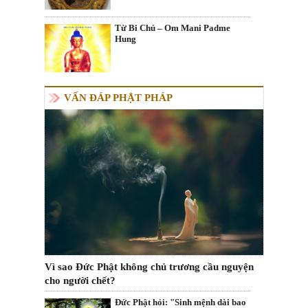
Từ Bi Chú – Om Mani Padme
Hung
VẤN ĐÁP PHẬT PHÁP
Vì sao Đức Phật không chủ trương cầu nguyện
cho người chết?
Đức Phật hỏi: "Sinh mệnh dài bao