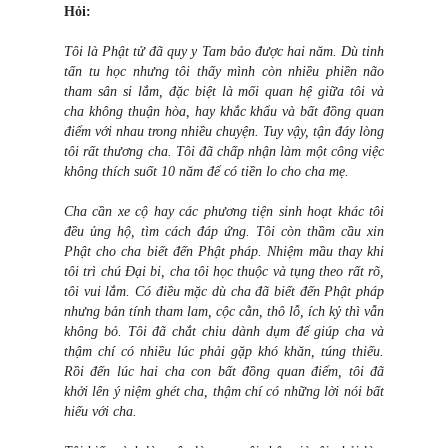
Hỏi:
Tôi là Phật tử đã quy y Tam bảo được hai năm. Dù tinh
tấn tu học nhưng tôi thấy mình còn nhiều phiền não
tham sân si lắm, đặc biệt là mối quan hệ giữa tôi và
cha không thuận hòa, hay khắc khẩu và bất đồng quan
điểm với nhau trong nhiều chuyện. Tuy vậy, tận đáy lòng
tôi rất thương cha. Tôi đã chấp nhận làm một công việc
không thích suốt 10 năm để có tiền lo cho cha mẹ.
Cha cần xe cộ hay các phương tiện sinh hoạt khác tôi
đều ủng hộ, tìm cách đáp ứng. Tôi còn thầm cầu xin
Phật cho cha biết đến Phật pháp. Nhiệm mầu thay khi
tôi trì chú Đại bi, cha tôi học thuộc và tụng theo rất rõ,
tôi vui lắm. Có điều mặc dù cha đã biết đến Phật pháp
nhưng bản tính tham lam, cộc cằn, thô lỗ, ích kỷ thì vẫn
không bỏ. Tôi đã chắt chiu dành dụm để giúp cha và
thậm chí có nhiều lúc phải gặp khó khăn, túng thiếu.
Rồi đến lúc hai cha con bất đồng quan điểm, tôi đã
khởi lên ý niệm ghét cha, thậm chí có những lời nói bất
hiếu với cha.