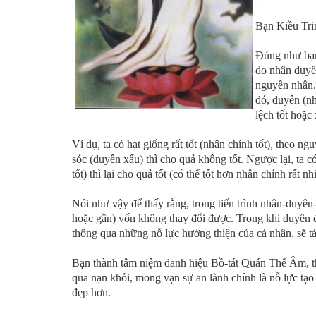
Bạn Kiều Tri
Đúng như bạn 
do nhân duyên
nguyên nhân. 
đó, duyên (nh
lệch tốt hoặc
Ví dụ, ta có hạt giống rất tốt (nhân chính tốt), theo 
sóc (duyên xấu) thì cho quả không tốt. Ngược lại, ta 
tốt) thì lại cho quả tốt (có thể tốt hơn nhân chính rất nh
Nói như vậy để thấy rằng, trong tiến trình nhân-duyên-
hoặc gần) vốn không thay đổi được. Trong khi duyên đ
thông qua những nỗ lực hướng thiện của cá nhân, sẽ t
Bạn thành tâm niệm danh hiệu Bồ-tát Quán Thế Âm, thiết
qua nạn khỏi, mong vạn sự an lành chính là nỗ lực tạo
đẹp hơn.