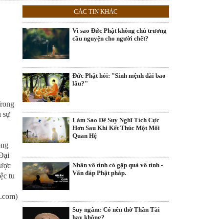
CÁC TIN KHÁC
Vì sao Đức Phật không chủ trương
cầu nguyện cho người chết?
Đức Phật hỏi: "Sinh mệnh dài bao
lâu?"
Trong
u sự
Làm Sao Để Suy Nghĩ Tích Cực
Hơn Sau Khi Kết Thúc Một Mối
Quan Hệ
ong
Đại
Nhân vô tình có gặp quả vô tình -
được
Vấn đáp Phật pháp.
ệc tu
.com)
Suy ngẫm: Có nên thờ Thần Tài
hay không?