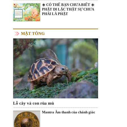
☀️ CÓ THỂ BẠN CHƯA BIẾT ☀️
PHẬT DI LẶC THẬT SỰ CHƯA
PHẢI LÀ PHẬT
MẬT TÔNG
Lỗ cây và con rùa mù
Mantra Âm thanh của chánh giác