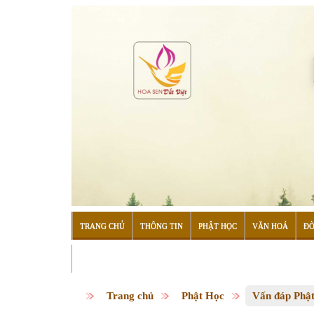
TRANG CHỦ
THÔNG TIN
PHẬT HỌC
VĂN HOÁ
ĐỜ
ĐỌC SÁCH
Trang chủ
Phật Học
Vấn đáp Phậ