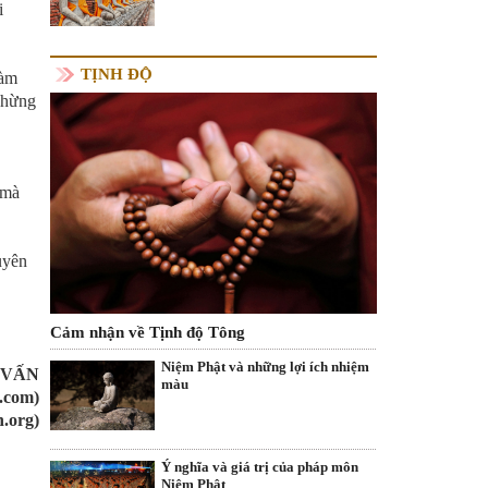
i
TỊNH ĐỘ
làm
 chừng
 mà
uyên
Cảm nhận về Tịnh độ Tông
Niệm Phật và những lợi ích nhiệm
 VẤN
màu
.com)
.org)
Ý nghĩa và giá trị của pháp môn
Niệm Phật