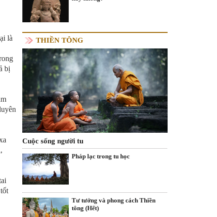
i là
THIỀN TÔNG
trong
ả bị
hăm
(duyên
(xa
Cuộc sống người tu
,
Pháp lạc trong tu học
tai
tốt
Tư tưởng và phong cách Thiền
tông (Hết)