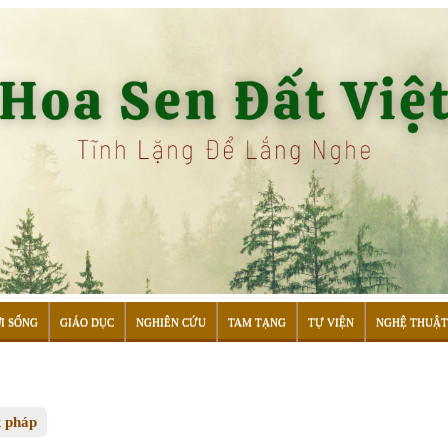
I SỐNG
GIÁO DỤC
NGHIÊN CỨU
TAM TẠNG
TỰ VIỆN
NGHỆ THUẬT
t pháp