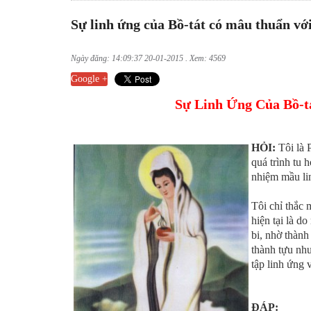
Sự linh ứng của Bồ-tát có mâu thuẩn vớ
Ngày đăng: 14:09:37 20-01-2015 . Xem: 4569
Google +
Sự Linh Ứng Của Bồ-
HỎI:
Tôi là 
quá trình tu 
nhiệm mầu li
Tôi chỉ thắc 
hiện tại là d
bi, nhờ thành
thành tựu nh
tập linh ứng
ĐÁP: