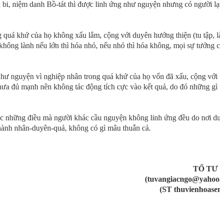
ại bi, niệm danh Bồ-tát thì được linh ứng như nguyện nhưng có người lạ
quá khứ của họ không xấu lắm, cộng với duyên hướng thiện (tu tập, 
 không lành nếu lớn thì hóa nhỏ, nếu nhỏ thì hóa không, mọi sự tưởng
hư nguyện vì nghiệp nhân trong quá khứ của họ vốn đã xấu, cộng với
 chưa đủ mạnh nên không tác động tích cực vào kết quả, do đó những gì
ặc những điều mà người khác cầu nguyện không linh ứng đều do nơi d
hành nhân-duyên-quả, không có gì mâu thuẫn cả.
TỔ TƯ
(tuvangiacngo@yahoo
(ST thuvienhoasen