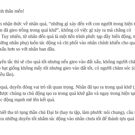
nh thân mến!
nhận thức về nhân quả, “những gì xảy đến với con người trong hiện tạ
 đã gieo trồng trong quá khứ”, không có việc gì xảy ra mà chẳng có
Tuy nhiên, từ nhân đến quả là một tiến trình phức tạp đầy biến động, 
ững nhân phụ) luôn tác động và chi phối vào nhân chính khiến cho qu
 xấu hơn so với nhân ban đầu.
nguyên tắc thì sẽ cho quả tốt nhưng nếu gieo vào đất xấu, không người c
có hạt giống không mấy tốt nhưng gieo vào đất tốt, có người chăm sóc 
iều lần).
quả, duyên đóng vai trò rất quan trọng. Nhân đã tạo ra trong quá khứ 
ược chúng ta chủ động tạo ra trong quá khứ gần và ngay trong hiện tại
ác động mạnh mẽ lên kết quả.
 tha trì tụng thần chú Đại bi (hay tu tập, làm phước nói chung), cầu 
 ra những duyên tốt nhằm tác động vào nhân chưa tốt để thành tựu quả 