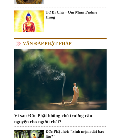
Từ Bi Chú – Om Mani Padme
Hung
VẤN ĐÁP PHẬT PHÁP
Vì sao Đức Phật không chủ trương cầu
nguyện cho người chết?
Đức Phật hỏi: "Sinh mệnh dài bao
lâu?"