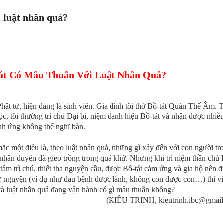
i luật nhân quả?
tát Có Mâu Thuẫn Với Luật Nhân Quả?
Phật tử, hiện đang là sinh viên. Gia đình tôi thờ Bồ-tát Quán Thế Âm. 
học, tôi thường trì chú Đại bi, niệm danh hiệu Bồ-tát và nhận được nhiề
nh ứng không thể nghĩ bàn.
mắc một điều là, theo luật nhân quả, những gì xảy đến với con người tr
o nhân duyên đã gieo trồng trong quá khứ. Nhưng khi trì niệm thần chú 
 tâm trì chú, thiết tha nguyện cầu, được Bồ-tát cảm ứng và gia hộ nên 
ư nguyện (ví dụ như đau bệnh được lành, không con được con…) thì vi
 và luật nhân quả đang vận hành có gì mâu thuẫn không?
(KIỀU TRINH, kieutrinh.ibc@gmail