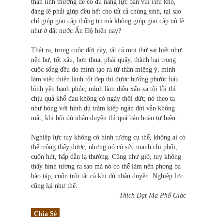
thần linh thượng đế có đủ năng lực ban vui cứu khổ,
đáng lẽ phải giúp đều hết cho tất cả chúng sinh, tại sao
chỉ giúp giai cấp thống trị mà không giúp giai cấp nô lệ
như ở đất nước Ấn Độ hiện nay?
Thật ra, trong cuộc đời này, tất cả mọi thứ sai biệt như
nên hư, tốt xấu, hơn thua, phải quấy, thành bại trong
cuộc sống đều do mình tạo ra từ thân miệng ý, mình
làm việc thiện lành tốt đẹp thì được hưởng phước báu
bình yên hạnh phúc, mình làm điều xấu xa tội lỗi thì
chịu quả khổ đau không có ngày thôi dứt; nó theo ta
như bóng với hình dù trăm kiếp ngàn đời vẫn không
mất, khi hội đủ nhân duyên thì quả báo hoàn tự hiện.
Nghiệp lực tuy không có hình tướng cụ thể, không ai có
thể trông thấy được, nhưng nó có sức mạnh chi phối,
cuốn hút, hấp dẫn lạ thường. Cũng như gió, tuy không
thấy hình tướng ra sao mà nó có thể làm nên phong ba
bão táp, cuốn trôi tất cả khi đủ nhân duyên. Nghiệp lực
cũng lại như thế.
Thích Đạt Ma Phổ Giác
Chia Sẻ