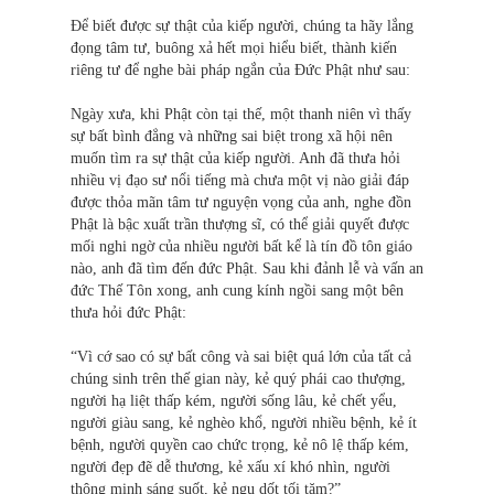
Để biết được sự thật của kiếp người, chúng ta hãy lắng
đọng tâm tư, buông xả hết mọi hiểu biết, thành kiến
riêng tư để nghe bài pháp ngắn của Đức Phật như sau:
Ngày xưa, khi Phật còn tại thế, một thanh niên vì thấy
sự bất bình đẳng và những sai biệt trong xã hội nên
muốn tìm ra sự thật của kiếp người. Anh đã thưa hỏi
nhiều vị đạo sư nổi tiếng mà chưa một vị nào giải đáp
được thỏa mãn tâm tư nguyện vọng của anh, nghe đồn
Phật là bậc xuất trần thượng sĩ, có thể giải quyết được
mối nghi ngờ của nhiều người bất kể là tín đồ tôn giáo
nào, anh đã tìm đến đức Phật. Sau khi đảnh lễ và vấn an
đức Thế Tôn xong, anh cung kính ngồi sang một bên
thưa hỏi đức Phật:
“Vì cớ sao có sự bất công và sai biệt quá lớn của tất cả
chúng sinh trên thế gian này, kẻ quý phái cao thượng,
người hạ liệt thấp kém, người sống lâu, kẻ chết yểu,
người giàu sang, kẻ nghèo khổ, người nhiều bệnh, kẻ ít
bệnh, người quyền cao chức trọng, kẻ nô lệ thấp kém,
người đẹp đẽ dễ thương, kẻ xấu xí khó nhìn, người
thông minh sáng suốt, kẻ ngu dốt tối tăm?”