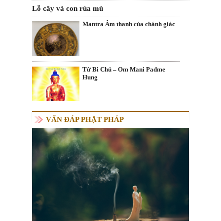
Lỗ cây và con rùa mù
Mantra Âm thanh của chánh giác
Từ Bi Chú – Om Mani Padme
Hung
VẤN ĐÁP PHẬT PHÁP