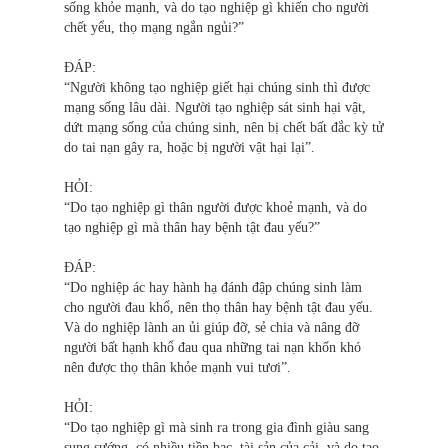
sống khỏe mạnh, và do tạo nghiệp gì khiến cho người
chết yểu, thọ mạng ngắn ngủi?”
ĐÁP:
“Người không tạo nghiệp giết hại chúng sinh thì được
mạng sống lâu dài. Người tạo nghiệp sát sinh hại vật,
dứt mạng sống của chúng sinh, nên bị chết bất đắc kỳ tử
do tai nạn gây ra, hoặc bị người vật hại lại”.
HỎI:
“Do tạo nghiệp gì thân người được khoẻ mạnh, và do
tạo nghiệp gì mà thân hay bệnh tật đau yếu?”
ĐÁP:
“Do nghiệp ác hay hành hạ đánh đập chúng sinh làm
cho người đau khổ, nên thọ thân hay bệnh tật đau yếu.
Và do nghiệp lành an ủi giúp đỡ, sẻ chia và nâng đỡ
người bất hạnh khổ đau qua những tai nạn khốn khó
nên được thọ thân khỏe mạnh vui tươi”.
HỎI:
“Do tạo nghiệp gì mà sinh ra trong gia đình giàu sang
sung sướng, có nhiều tiền bạc, tài sản của cải, và do tạo