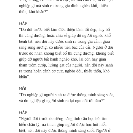
nghiệp gì mà sinh ra trong gia đình nghèo khổ, thiếu
thốn, khó khăn?”
ĐÁP:
“Do đời trước biết làm điều thiện lành tốt đẹp, hay bố
thí cúng dường, hoặc chia sẻ giúp đỡ người nghèo khổ
bệnh tật, nên đời này được sinh ra trong gia cảnh giàu
sang sung sướng, có nhiều tiền bạc của cải. Người ở đời
trước do nhân không biết bố thí cúng dường, không biết
giúp đỡ người bất hạnh nghèo khó, lại còn hay gian
tham trộm cướp, lường gạt của người, nên đời này sanh
ra trong hoàn cảnh cơ cực, nghèo đói, thiếu thốn, khó
khăn”.
HỎI:
“Do nghiệp gì người sinh ra được thông minh sáng suốt,
và do nghiệp gì người sinh ra lại ngu dốt tối tăm?”
ĐÁP:
“Người đời trước do siêng năng tinh cần học hỏi tìm
hiểu chân lý, ưa thích giúp người được học hỏi hiểu
biết, nên đời này được thông minh sáng suốt. Người ở