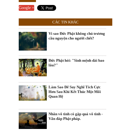
Google +
CÁC TIN KHÁC
Vì sao Đức Phật không chủ trương
cầu nguyện cho người chết?
Đức Phật hỏi: "Sinh mệnh dài bao
lâu?"
Làm Sao Để Suy Nghĩ Tích Cực
Hơn Sau Khi Kết Thúc Một Mối
Quan Hệ
Nhân vô tình có gặp quả vô tình -
Vấn đáp Phật pháp.