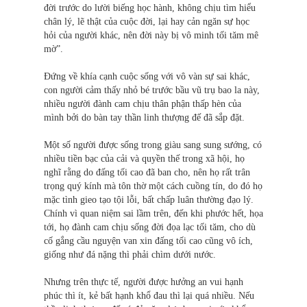
đời trước do lười biếng học hành, không chịu tìm hiểu
chân lý, lẽ thật của cuộc đời, lại hay cản ngăn sự học
hỏi của người khác, nên đời này bị vô minh tối tăm mê
mờ”.
Đứng về khía cạnh cuộc sống với vô vàn sự sai khác,
con người cảm thấy nhỏ bé trước bầu vũ trụ bao la này,
nhiều người đành cam chịu thân phận thấp hèn của
mình bởi do bàn tay thần linh thượng đế đã sắp đặt.
Một số người được sống trong giàu sang sung sướng, có
nhiều tiền bạc của cải và quyền thế trong xã hội, họ
nghĩ rằng do đấng tối cao đã ban cho, nên họ rất trân
trọng quý kính mà tôn thờ một cách cuồng tín, do đó họ
mặc tình gieo tạo tội lỗi, bất chấp luân thường đạo lý.
Chính vì quan niệm sai lầm trên, đến khi phước hết, họa
tới, họ đành cam chịu sống đời đọa lạc tối tăm, cho dù
cố gắng cầu nguyện van xin đấng tối cao cũng vô ích,
giống như đá nặng thì phải chìm dưới nước.
Nhưng trên thực tế, người được hưởng an vui hạnh
phúc thì ít, kẻ bất hạnh khổ đau thì lại quá nhiều. Nếu