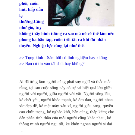
phối, cuốn
hút, hấp dẫn
lạ
thường.Cũng
như gió, tuy
không thấy hình tướng ra sao mà nó có thể làm nên
phong ba bão táp, cuốn trôi tất cả khi đủ nhân
duyên. Nghiệp lực cũng lại như thế.
>> Tụng kinh - Sám hối có linh nghiệm hay không
>> Bạn có tin vào tái sinh hay không?
Ai đã từng làm người cũng phải suy nghĩ và thắc mắc
rằng, tại sao cuộc sống này có sự sai biệt quá lớn giữa
người với người, giữa người với vật. Người sống lâu,
kẻ chết yểu, người khỏe mạnh, kẻ ốm đau, người nhan
sắc đẹp đẽ, kẻ mặt mày xấu xí, người giàu sang, quyền
cao chức trọng, kẻ nghèo khổ, bần cùng, thấp kém; cho
đến phần tinh thần của mỗi người cũng khác nhau, kẻ
thông minh người ngu tối, kẻ khôn ngoan người si dại
…