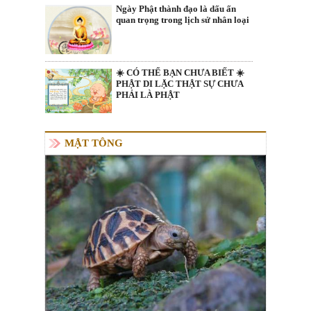
Ngày Phật thành đạo là dấu ấn
quan trọng trong lịch sử nhân loại
☀️ CÓ THỂ BẠN CHƯA BIẾT ☀️
PHẬT DI LẶC THẬT SỰ CHƯA
PHẢI LÀ PHẬT
MẬT TÔNG