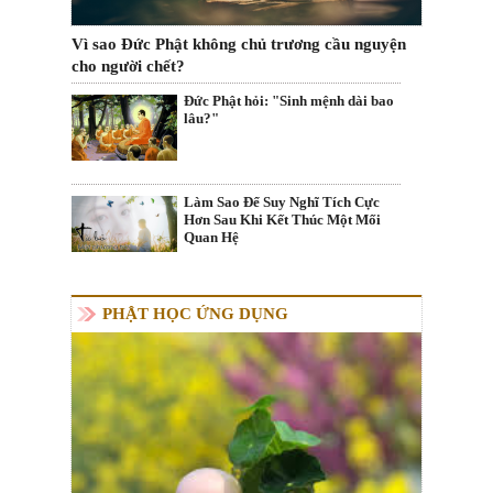
Vì sao Đức Phật không chủ trương cầu nguyện
cho người chết?
Đức Phật hỏi: "Sinh mệnh dài bao
lâu?"
Làm Sao Để Suy Nghĩ Tích Cực
Hơn Sau Khi Kết Thúc Một Mối
Quan Hệ
PHẬT HỌC ỨNG DỤNG