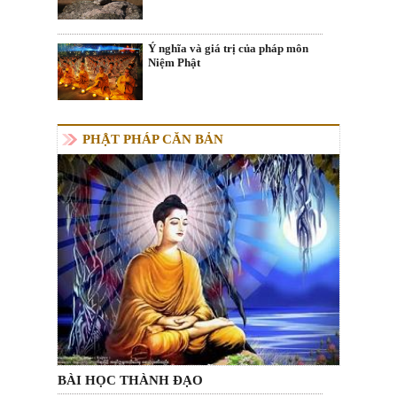
Ý nghĩa và giá trị của pháp môn
Niệm Phật
PHẬT PHÁP CĂN BẢN
BÀI HỌC THÀNH ĐẠO