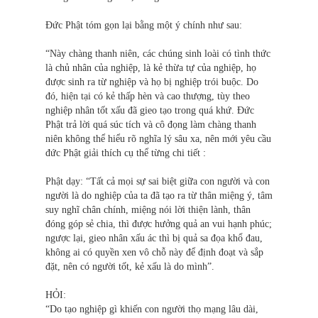
Đức Phật tóm gọn lại bằng một ý chính như sau:
“Này chàng thanh niên, các chúng sinh loài có tình thức
là chủ nhân của nghiệp, là kẻ thừa tự của nghiệp, họ
được sinh ra từ nghiệp và họ bị nghiệp trói buộc. Do
đó, hiện tại có kẻ thấp hèn và cao thượng, tùy theo
nghiệp nhân tốt xấu đã gieo tạo trong quá khứ. Đức
Phật trả lời quá súc tích và cô đọng làm chàng thanh
niên không thể hiểu rõ nghĩa lý sâu xa, nên mới yêu cầu
đức Phật giải thích cụ thể từng chi tiết :
Phật dạy: “Tất cả mọi sự sai biệt giữa con người và con
người là do nghiệp của ta đã tạo ra từ thân miệng ý, tâm
suy nghĩ chân chính, miệng nói lời thiện lành, thân
đóng góp sẻ chia, thì được hưởng quả an vui hạnh phúc;
ngược lại, gieo nhân xấu ác thì bị quả sa đọa khổ đau,
không ai có quyền xen vô chỗ này để định đoạt và sắp
đặt, nên có người tốt, kẻ xấu là do mình”.
HỎI:
“Do tạo nghiệp gì khiến con người thọ mạng lâu dài,