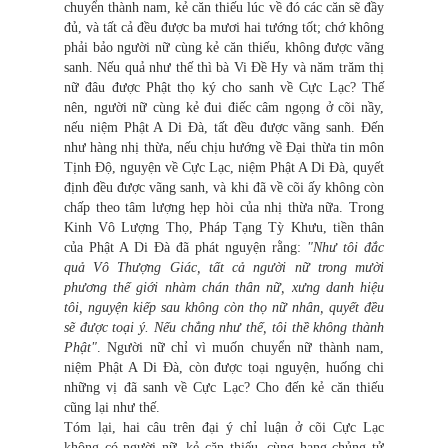
chuyển thành nam, kẻ căn thiếu lúc về đó các căn sẽ đầy
đủ, và tất cả đều được ba mươi hai tướng tốt; chớ không
phải bảo người nữ cùng kẻ căn thiếu, không được vãng
sanh. Nếu quả như thế thì bà Vi Đề Hy và năm trăm thị
nữ đâu được Phật thọ ký cho sanh về Cực Lạc? Thế
nên, người nữ cùng kẻ đui điếc câm ngọng ở cõi nầy,
nếu niệm Phật A Di Đà, tất đều được vãng sanh. Đến
như hàng nhị thừa, nếu chịu hướng về Đại thừa tin môn
Tịnh Độ, nguyện về Cực Lạc, niệm Phật A Di Đà, quyết
định đều được vãng sanh, và khi đã về cõi ấy không còn
chấp theo tâm lượng hẹp hòi của nhị thừa nữa. Trong
Kinh Vô Lượng Thọ, Pháp Tạng Tỳ Khưu, tiền thân
của Phật A Di Đà đã phát nguyện rằng:
"Như tôi đắc
quả Vô Thượng Giác, tất cả người nữ trong mười
phương thế giới nhàm chán thân nữ, xưng danh hiệu
tôi, nguyện kiếp sau không còn thọ nữ nhân, quyết đều
sẽ được toại ý. Nếu chẳng như thế, tôi thề không thành
Phật"
. Người nữ chỉ vì muốn chuyển nữ thành nam,
niệm Phật A Di Đà, còn được toại nguyện, huống chi
những vị đã sanh về Cực Lạc? Cho đến kẻ căn thiếu
cũng lại như thế.
Tóm lại, hai câu trên đại ý chỉ luận ở cõi Cực Lạc
không có người nữ, kẻ căn thiếu, cùng hạng chủng tử