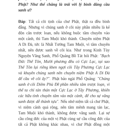
Phật? Như thế chẳng là trái với lý bình đẳng cầu
sanh ư
?
Đáp
: Tất cả cõi tịnh của chư Phật, thật ra đều bình
đẳng. Nhưng vì chúng sanh ở cõi này phần nhiều là kẻ
độn căn trược loạn, nếu không buộc tâm chuyên vào
một cảnh, thì Tam Muội khó thành. Chuyên niệm Phật
A Di Đà, tức là Nhất Tướng Tam Muội, vì tâm chuyên
nhất, nên được sanh về cõi kia. Như trong Kinh Tùy
Nguyện Vãng Sanh, Phổ Quảng Bồ Tát hỏi Phật:
"Bạch
Đức Thế Tôn, Mười phương đều có Cực Lạc, tại sao
Thế Tôn lại riêng khen ngợi cõi Tây Phương Cực Lạc
và khuyên chúng sanh nên chuyên niệm Phật A Di Đà
để cầu về cõi ấy?"
. Phật bảo ngài Phổ Quảng:
"Chúng
sanh ở cõi Diêm Phù Đề phần nhiều tâm trược loạn, vì
thế ta chỉ tán thán một Cực Lạc ở Tây Phương, khiến
các hữu tình chuyên tâm vào một cảnh, để cho sự vãng
sanh được dễ thành tựu"
. Nếu nhớ niệm tất cả chư Phật,
vì niệm cảnh quá rộng, nên tâm mênh mang tán lạc,
Tam Muội khó thành, không được vãng sanh. Lại sự
cầu công đức của một vị Phật cùng sự cầu công đức của
tất cả Phật không khác nhau, vì chư Phật đồng một