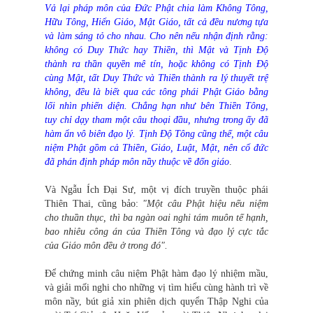
Vả lại pháp môn của Đức Phật chia làm Không Tông,
Hữu Tông, Hiển Giáo, Mật Giáo, tất cả đều nương tựa
và làm sáng tỏ cho nhau. Cho nên nếu nhận định rằng:
không có Duy Thức hay Thiền, thì Mật và Tịnh Độ
thành ra thần quyền mê tín, hoặc không có Tịnh Độ
cùng Mật, tất Duy Thức và Thiền thành ra lý thuyết trệ
không, đều là biết qua các tông phái Phật Giáo bằng
lối nhìn phiến diện. Chẳng hạn như bên Thiền Tông,
tuy chỉ dạy tham một câu thoại đầu, nhưng trong ấy đã
hàm ẩn vô biên đạo lý. Tịnh Độ Tông cũng thế, một câu
niệm Phật gồm cả Thiền, Giáo, Luật, Mật, nên cổ đức
đã phán định pháp môn nầy thuộc về đốn giáo
.
Và Ngẫu Ích Đại Sư, một vị đích truyền thuộc phái
Thiên Thai, cũng bảo:
"Một câu Phật hiệu nếu niệm
cho thuần thục, thì ba ngàn oai nghi tám muôn tế hạnh,
bao nhiêu công án của Thiền Tông và đạo lý cực tắc
của Giáo môn đều ở trong đó".
Để chứng minh câu niệm Phật hàm đạo lý nhiệm mầu,
và giải mối nghi cho những vị tìm hiểu cùng hành trì về
môn nầy, bút giả xin phiên dịch quyển Thập Nghi của