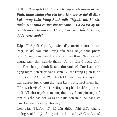
9. Hỏi:
Thế giới Cực Lạc cách đây mười muôn ức cõi
Phật, hạng phàm phu yếu kém làm sao có thể đi đến?
Lại, trong luận Vãng Sanh nói: "Người nữ, kẻ căn
thiếu. Nhị thừa chủng không sanh". Đã có lời ấy thì
người nữ và kẻ sáu căn không toàn vẹn chắc là không
được vãng sanh
?
Đáp
: Thế giới Cực Lạc cách đây mười muôn ức cõi
Phật, là đối với tâm lượng của hạng nhục nhãn phàm
phu ở trong nẻo luân hồi mà nói vậy thôi. Nếu đối với
chúng sanh tịnh nghiệp thành tựu, thì tâm ở trong định
khi lâm chung, chính là tâm thọ sanh về Cực Lạc, vừa
động niệm liền được vãng sanh. Vì thế trong Quán Kinh
nói:
"Cõi nước của Phật A Di Đà cách đây không xa!"
.
Lại nghiệp lực không thể nghĩ bàn, trong một niệm liền
được sanh về cõi Phật, không cần phải lo đường lối xa
xuôi. Ví như người nằm mơ, thân tuy ở nơi giường, mà
tâm đi khắp các nơi xa lạ như lúc còn thức. Sự sanh về
Cực Lạc đại để cũng như vậy.
Còn câu: "Người nữ, kẻ căn thiếu. Nhị thừa chủng
không sanh" là ý nói người nữ khi sanh về Cực Lạc sẽ