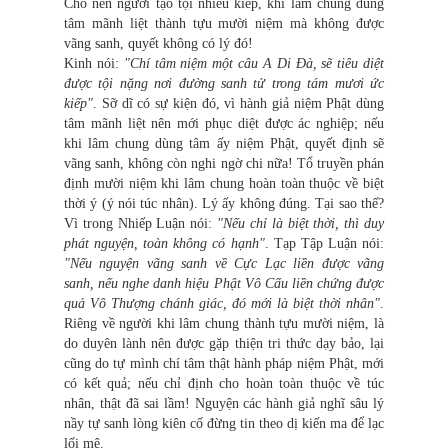
Cho nên người tạo tội nhiều kiếp, khi lâm chung dùng
tâm mãnh liệt thành tựu mười niệm mà không được
vãng sanh, quyết không có lý đó!
Kinh nói:
"Chí tâm niệm một câu A Di Đà, sẽ tiêu diệt
được tội nặng nơi đường sanh tử trong tám mươi ức
kiếp"
. Sỡ dĩ có sự kiện đó, vì hành giả niệm Phật dùng
tâm mãnh liệt nên mới phục diệt được ác nghiệp; nếu
khi lâm chung dùng tâm ấy niệm Phật, quyết định sẽ
vãng sanh, không còn nghi ngờ chi nữa! Tổ truyền phán
định mười niệm khi lâm chung hoàn toàn thuộc về biệt
thời ý (ý nói túc nhân). Lý ấy không đúng. Tại sao thế?
Vì trong Nhiếp Luận nói:
"Nếu chỉ là biệt thời, thì duy
phát nguyện, toàn không có hạnh"
. Tạp Tập Luận nói:
"Nếu nguyện vãng sanh về Cực Lạc liền được vãng
sanh, nếu nghe danh hiệu Phật Vô Cấu liền chứng được
quả Vô Thượng chánh giác, đó mới là biệt thời nhân"
.
Riêng về người khi lâm chung thành tựu mười niệm, là
do duyên lành nên được gặp thiện tri thức dạy bảo, lại
cũng do tự mình chí tâm thật hành pháp niệm Phật, mới
có kết quả; nếu chỉ định cho hoàn toàn thuộc về túc
nhân, thật đã sai lầm! Nguyện các hành giả nghĩ sâu lý
nầy tự sanh lòng kiên cố đừng tin theo dị kiến ma để lạc
lối mê.