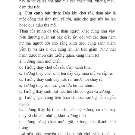
nầy là tất cả sự hôi nhơ của các chất: thịt, xương máu,
đàm đại tiểu.
g. Cứu cánh bất tịnh
: Đến khi chết rồi, thân nầy là
một đống thịt sình thúi rã rời, mặc cho giòi tửa bò lan
hoặc quạ diều tha mổ.
Thân của mình đã thế, thân người khác cũng như vậy.
Nếu thường quán sát bảy điều ấy, đối với các thân nam
nữ mà người đời cho rằng xinh đẹp, cũng sanh niệm
yễm ly và lửa ái dục cũng lần lần tiêu giảm. Như thật
hành được môn cửu tưởng quán, càng thêm tốt:
a.
Tưởng thân mới chết.
b.
Tưởng thây chết đổi sắc bầm xanh tím.
c.
Tưởng thây chết sình lên dẫy đầy máu mủ và sắp rã.
d.
Tưởng thây sình bấy nức rã, nước hôi chảy ra.
e.
Tưởng thây sình rã, giòi tửa bò lúc nhúc.
f.
Tưởng thây sình thịt tiêu hết chỉ còn gân và xương.
g.
Tưởng gân cũng tiêu hoại chỉ còn xương nằm ngổn
ngang.
h.
Tưởng thây bị thiêu chỉ còn bộ xương co rút, hay
thây rã chỉ còn những khúc xương thúi.
i.
Tưởng nắng chan mưa gội, xương hóa thành khô
trắng.
Lại nên phát nguyện cầu cho mình vĩnh viễn thoát ly