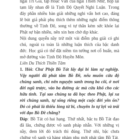
ngài Trí Giả, tập Hoặc Vấn của ngài Thiên Như, họp lại
tạm lấy nhan đề là Tịnh Độ Quyết Nghi Luận. Trong
đây phần nhiều bàn giải những nghi vấn hơi cao, đáng
lẽ bút giả phải phụ thích thêm những nghi điểm thông
thường về Tịnh Độ, song vì tự thân kém sức khỏe lại
Phật sự bận nhiều, nên xin hẹn chờ dịp khác.
Nội dung quyển nầy trừ một vài điểm phụ giải có ghi
chú, ngoài ra toàn là những luận thích của bậc danh
đức. Học giả có thể đặt niềm tin tưởng nơi cổ huấn, mà
mở đường vào Tịnh Độ Huyền Môn.
Liên Du Thích Thiền Tâm
1. Hỏi:
Chư Phật Bồ Tát lấy đại bi làm sự nghiệp.
Vậy người đã phát tâm Bồ Đề, nếu muốn cứu độ
chúng sanh, chỉ nên nguyện sanh trong ba cõi, ở nơi
đời ngũ trược, vào ba đường ác mà cứu khổ cho các
hữu tình. Tại sao chúng ta đã học theo Phật, lại xa
rời chúng sanh, tự sống riêng một cuộc đời yên ổn?
Đó có phải là thiếu lòng từ bi, chuyên lo tự lợi và trái
với đạo Bồ Đề chăng
?
Đáp
: Bồ Tát có hai hạng. Thứ nhất, bậc tu Bồ Tát đạo
đã lâu, chứng được vô sanh pháp nhẫn. Với những vị
nầy, đem lời đó trách thì đúng. Thứ nhì, bậc chưa
chứng vô sanh và hàng phàm phu mới phát tâm Bồ Tát.