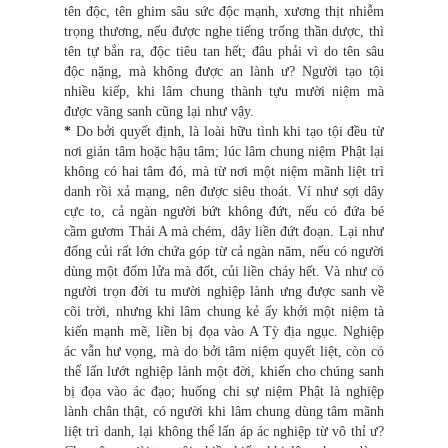
tên độc, tên ghim sâu sức độc mạnh, xương thịt nhiễm
trọng thương, nếu được nghe tiếng trống thần dược, thì
tên tự bắn ra, độc tiêu tan hết; đâu phải vì do tên sâu
độc nặng, mà không được an lành ư? Người tạo tội
nhiều kiếp, khi lâm chung thành tựu mười niệm mà
được vãng sanh cũng lại như vậy.
*
Do bởi quyết định, là loài hữu tình khi tạo tội đều từ
nơi gián tâm hoặc hậu tâm; lúc lâm chung niệm Phật lại
không có hai tâm đó, mà từ nơi một niệm mãnh liệt trì
danh rồi xả mạng, nên được siêu thoát. Ví như sợi dây
cực to, cả ngàn người bứt không đứt, nếu có đứa bé
cầm gươm Thái A mà chém, dây liền đứt đoạn. Lại như
đống củi rất lớn chứa góp từ cả ngàn năm, nếu có người
dùng một đốm lửa mà đốt, củi liền cháy hết. Và như có
người trọn đời tu mười nghiệp lành ưng được sanh về
cõi trời, nhưng khi lâm chung kẻ ấy khởi một niệm tà
kiến mạnh mẽ, liền bị đọa vào A Tỳ địa ngục. Nghiệp
ác vẫn hư vọng, mà do bởi tâm niệm quyết liệt, còn có
thể lấn lướt nghiệp lành một đời, khiến cho chúng sanh
bị đọa vào ác đạo; huống chi sự niệm Phật là nghiệp
lành chân thật, có người khi lâm chung dùng tâm mãnh
liệt trì danh, lại không thể lấn áp ác nghiệp từ vô thỉ ư?