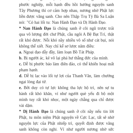
phước nghiệp, mỗi hạnh đều hồi hướng nguyện sanh
Tây Phương thì cơ cảm hợp nhau, nương nhờ Phật lực
liền được vãng sanh. Cho nên Thập Trụ Tỳ Bà Sa Luận
nói: "Có hai lối tu: Nan Hành Đạo và Dị Hành Đạo.
* Nan Hành Đạo
là chúng sanh ở cõi ngũ trược trải
qua vô lượng đời chư Phật, cầu ngôi A Bệ Bạt Trí, thật
rất khó được. Nỗi khó nầy nhiều vô số như cát bụi, nói
không thể xiết. Nay chỉ kể sơ lược năm điều:
a.
Ngoại đạo dẫy đầy, làm loạn Bồ Tát Pháp.
b.
Bị người ác, kẻ vô lại phá hư thắng đức của mình.
c.
Dễ bị phước báo làm điên đảo, có thể khiến hoại mất
phạm hạnh.
d.
Dễ bị lạc vào lối tự lợi của Thanh Văn, làm chướng
ngại lòng đại từ.
e.
Bởi duy có tự lực không tha lực hộ trì, nên sự tu
hành rất khó khăn, ví như người què yếu đi bộ một
mình tuy rất khó nhọc, một ngày chẳng qua chỉ được
vài dặm.
*
Dị Hành Đạo
là chúng sanh ở cõi nầy nếu tin lời
Phật, tu môn niệm Phật nguyện về Cực Lạc, tất sẽ nhờ
nguyện lực của Phật nhiếp trì, quyết định được vãng
sanh không còn nghi. Ví như người nương nhờ sức