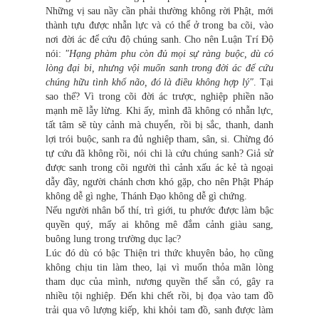
Những vị sau nầy cần phải thường không rời Phật, mới
thành tựu được nhẫn lực và có thể ở trong ba cõi, vào
nơi đời ác để cứu độ chúng sanh. Cho nên Luận Trí Độ
nói:
"Hạng phàm phu còn đủ mọi sự ràng buộc, dù có
lòng đại bi, nhưng vội muốn sanh trong đời ác để cứu
chúng hữu tình khổ não, đó là điều không hợp lý"
. Tại
sao thế? Vì trong cõi đời ác trược, nghiệp phiền não
mạnh mẽ lẫy lừng. Khi ấy, mình đã không có nhẫn lực,
tất tâm sẽ tùy cảnh mà chuyển, rồi bị sắc, thanh, danh
lợi trói buộc, sanh ra đủ nghiệp tham, sân, si. Chừng đó
tự cứu đã không rồi, nói chi là cứu chúng sanh? Giả sử
được sanh trong cõi người thì cảnh xấu ác kẻ tà ngoại
dẫy đầy, người chánh chơn khó gặp, cho nên Phật Pháp
không dễ gì nghe, Thánh Đạo không dễ gì chứng.
Nếu người nhân bố thí, trì giới, tu phước được làm bậc
quyền quý, mấy ai không mê đắm cảnh giàu sang,
buông lung trong trường dục lạc?
Lúc đó dù có bậc Thiện tri thức khuyên bảo, họ cũng
không chịu tin làm theo, lại vì muốn thỏa mãn lòng
tham dục của mình, nương quyền thế sẵn có, gây ra
nhiều tội nghiệp. Đến khi chết rồi, bị đọa vào tam đồ
trải qua vô lượng kiếp, khi khỏi tam đồ, sanh được làm