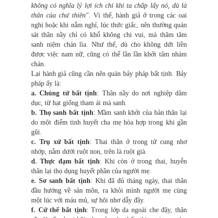
không có nghĩa lý lợi ích chi khi ta chấp lấy nó, dù là
thân của chư thiên"
. Vì thế, hành giả ở trong các oai
nghi hoặc khi nằm nghỉ, lúc thức giấc, nên thường quán
sát thân nầy chỉ có khổ không chi vui, mà thâm tâm
sanh niệm chán lìa. Như thế, dù cho không dứt liền
được việc nam nữ, cũng có thể lần lần khởi tâm nhàm
chán.
Lại hành giả cũng cần nên quán bảy pháp bất tịnh. Bảy
pháp ấy là:
a. Chủng tử bất tịnh
: Thân nầy do nơi nghiệp dâm
dục, từ hạt giống tham ái mà sanh.
b. Thọ sanh bất tịnh
: Mầm sanh khởi của bản thân lại
do một điểm tinh huyết cha mẹ hòa hợp trong khi gần
gũi.
c. Trụ xứ bất tịnh
: Thai thân ở trong tử cung nhơ
nhớp, nằm dưới ruột non, trên là ruột già.
d. Thực đạm bất tịnh
: Khi còn ở trong thai, huyễn
thân lại thọ dụng huyết phần của người mẹ.
e. Sơ sanh bất tịnh
: Khi đã đủ tháng ngày, thai thân
đầu hướng về sản môn, ra khỏi mình người mẹ cùng
một lúc với máu mủ, sự hôi nhơ dẫy đầy.
f. Cử thể bất tịnh
: Trong lớp da ngoài che đậy, thân