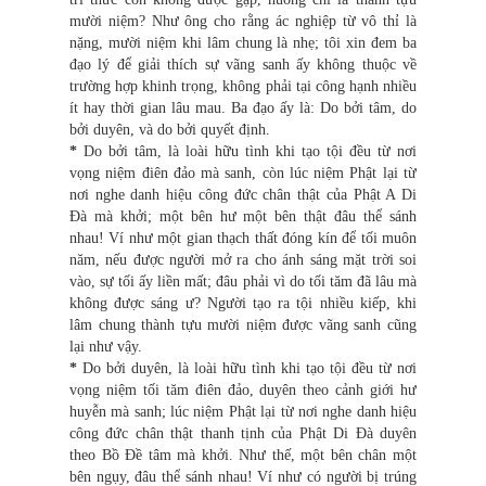
mười niệm? Như ông cho rằng ác nghiệp từ vô thỉ là
nặng, mười niệm khi lâm chung là nhẹ; tôi xin đem ba
đạo lý để giải thích sự vãng sanh ấy không thuộc về
trường hợp khinh trọng, không phải tại công hạnh nhiều
ít hay thời gian lâu mau. Ba đạo ấy là: Do bởi tâm, do
bởi duyên, và do bởi quyết định.
*
Do bởi tâm, là loài hữu tình khi tạo tội đều từ nơi
vọng niệm điên đảo mà sanh, còn lúc niệm Phật lại từ
nơi nghe danh hiệu công đức chân thật của Phật A Di
Đà mà khởi; một bên hư một bên thật đâu thể sánh
nhau! Ví như một gian thạch thất đóng kín để tối muôn
năm, nếu được người mở ra cho ánh sáng mặt trời soi
vào, sự tối ấy liền mất; đâu phải vì do tối tăm đã lâu mà
không được sáng ư? Người tạo ra tội nhiều kiếp, khi
lâm chung thành tựu mười niệm được vãng sanh cũng
lại như vậy.
*
Do bởi duyên, là loài hữu tình khi tạo tội đều từ nơi
vọng niệm tối tăm điên đảo, duyên theo cảnh giới hư
huyễn mà sanh; lúc niệm Phật lại từ nơi nghe danh hiệu
công đức chân thật thanh tịnh của Phật Di Đà duyên
theo Bồ Đề tâm mà khởi. Như thế, một bên chân một
bên ngụy, đâu thể sánh nhau! Ví như có người bị trúng