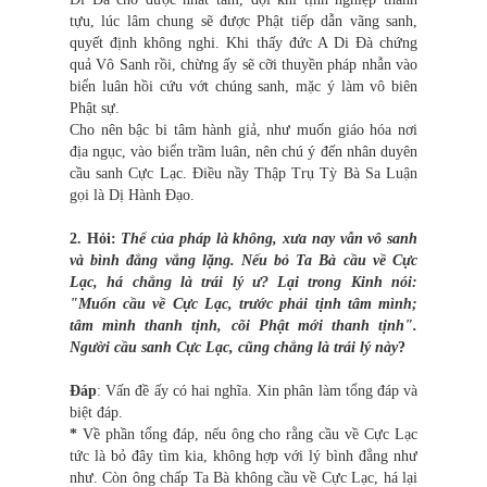
tựu, lúc lâm chung sẽ được Phật tiếp dẫn vãng sanh,
quyết định không nghi. Khi thấy đức A Di Đà chứng
quả Vô Sanh rồi, chừng ấy sẽ cỡi thuyền pháp nhẫn vào
biển luân hồi cứu vớt chúng sanh, mặc ý làm vô biên
Phật sự.
Cho nên bậc bi tâm hành giả, như muốn giáo hóa nơi
địa ngục, vào biển trầm luân, nên chú ý đến nhân duyên
cầu sanh Cực Lạc. Điều nầy Thập Trụ Tỳ Bà Sa Luận
gọi là Dị Hành Đạo.
2. Hỏi:
Thể của pháp là không, xưa nay vẫn vô sanh
và bình đẳng vắng lặng. Nếu bỏ Ta Bà cầu về Cực
Lạc, há chẳng là trái lý ư? Lại trong Kinh nói:
"Muốn cầu về Cực Lạc, trước phải tịnh tâm mình;
tâm mình thanh tịnh, cõi Phật mới thanh tịnh".
Người cầu sanh Cực Lạc, cũng chẳng là trái lý này
?
Đáp
: Vấn đề ấy có hai nghĩa. Xin phân làm tổng đáp và
biệt đáp.
*
Về phần tổng đáp, nếu ông cho rằng cầu về Cực Lạc
tức là bỏ đây tìm kia, không hợp với lý bình đẳng như
như. Còn ông chấp Ta Bà không cầu về Cực Lạc, há lại