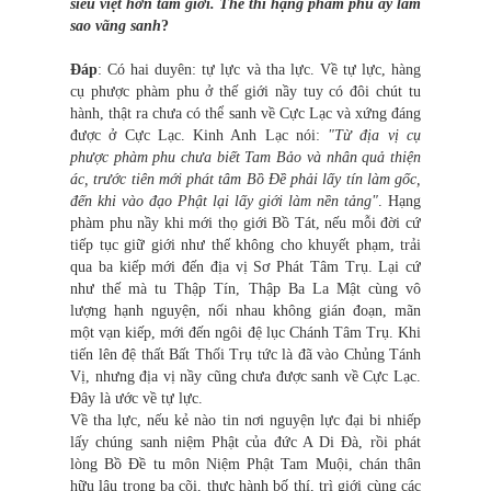
siêu việt hơn tam giới. Thế thì hạng phàm phu ấy làm
sao vãng sanh
?
Đáp
: Có hai duyên: tự lực và tha lực. Về tự lực, hàng
cụ phược phàm phu ở thế giới nầy tuy có đôi chút tu
hành, thật ra chưa có thể sanh về Cực Lạc và xứng đáng
được ở Cực Lạc. Kinh Anh Lạc nói:
"Từ địa vị cụ
phược phàm phu chưa biết Tam Bảo và nhân quả thiện
ác, trước tiên mới phát tâm Bồ Đề phải lấy tín làm gốc,
đến khi vào đạo Phật lại lấy giới làm nền tảng"
. Hạng
phàm phu nầy khi mới thọ giới Bồ Tát, nếu mỗi đời cứ
tiếp tục giữ giới như thế không cho khuyết phạm, trải
qua ba kiếp mới đến địa vị Sơ Phát Tâm Trụ. Lại cứ
như thế mà tu Thập Tín, Thập Ba La Mật cùng vô
lượng hạnh nguyện, nối nhau không gián đoạn, mãn
một vạn kiếp, mới đến ngôi đệ lục Chánh Tâm Trụ. Khi
tiến lên đệ thất Bất Thối Trụ tức là đã vào Chủng Tánh
Vị, nhưng địa vị nầy cũng chưa được sanh về Cực Lạc.
Đây là ước về tự lực.
Về tha lực, nếu kẻ nào tin nơi nguyện lực đại bi nhiếp
lấy chúng sanh niệm Phật của đức A Di Đà, rồi phát
lòng Bồ Đề tu môn Niệm Phật Tam Muội, chán thân
hữu lậu trong ba cõi, thực hành bố thí, trì giới cùng các