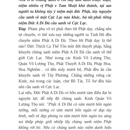
niệm nhiều vị Phật e Tam Muội khó thành, tại sao
người tu không tùy ý niệm một đức Phật, tùy nguyện
cầu sanh về một Cực Lạc nào khác, hà tất phải riêng
niệm Đức A Di Đà cầu sanh về Cực Lạc
.
Đáp
: Phàm phu vô trí phải theo lời Phật dạy, chẳng nên
tự chuyên, vì thế xưa nay những người tu Tịnh Độ đều
chuyên niệm Phật A Di Đà. Theo lời Phật dạy là thế
nào? Đức Thích Ca Thế Tôn một đời thuyết pháp, hằng
khuyên chúng sanh niệm Phật A Di Đà cầu sanh về thế
giới Cực Lạc. Như trong các Kinh Vô Lượng Thọ,
Quán Vô Lượng Thọ, Phật Thuyết A Di Đà, Pháp Hoa,
Hoa Nghiêm... có đến mấy mươi bộ, Phật đều ân cần
khuyên sanh về Tây Phương. Chẳng những riêng các
Kinh, mà trong các luận, chư Bồ Tát, Tổ Sư đều bảo
nên cầu sanh về Cực Lạc.
Lại nữa, Đức Phật A Di Đà có bốn mươi tám điều đại bi
nguyện lực để tiếp độ chúng sanh. Kinh Quán Vô
Lượng Thọ nói:
"Phật A Di Đà có tám mươi bốn ngàn
tướng, mỗi tướng có tám mươi bốn ngàn vẻ đẹp tùy
hình, mỗi vẻ đẹp phóng ra tám mươi bốn ngàn tia sáng
soi khắp pháp giới nhiếp lấy chúng sanh niệm Phật
không rời bỏ. Nếu có chúng sanh nào niệm danh hiệu