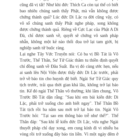
cũng đã vị tất! Như khi đức Thích Ca còn tại thế có biết
bao nhiêu chúng sanh thấy Phật, mà vẫn không được
chứng thánh quả? Lúc đức Di Lặc ra đời cũng vậy, có
vô số chúng sanh thấy Phật nghe pháp, song không
được chứng thánh quả. Riêng về Cực Lạc của Phật A Di
Đà, chỉ được sanh về, quyết sẽ chứng vô sanh pháp
nhẫn, không một kẻ nào thối đọa trở lại tam giới, bị
nghiệp sanh tử buộc ràng.
Lại nghe Tây Vức Truyện nói: Có ba vị Bồ Tát là Vô
Trước, Thế Thân, Sư Tử Giác thâm tu thiền định quyết
chí đồng sanh về Đâu Suất. Ba vị đó cùng ước hẹn, nếu
ai sanh lên Nội Viện được thấy đức Di Lặc trước, phải
trở về báo tin cho huynh đệ biết. Ngài Sư Tử Giác quy
tịch trước, trải qua thời gian khá lâu, không trở lại báo
tin. Kế đó ngài Thế Thân vô thường; khi lâm chung, Vô
Trước Bồ Tát dặn rằng: "Sau khi em bái kiến đức Di
Lặc, phải trở xuống cho anh biết ngay". Thế Thân Bồ
Tát tịch rồi ba năm sau mới trở lại báo tin. Ngài Vô
Trước hỏi: "Tại sao em thông báo trễ như thế?". Thế
Thân đáp: "Sau khi lễ kiến đức Di Lặc, vừa nghe Ngài
thuyết pháp chỉ dạy xong, em cung kính đi vi nhiễu ba
vòng rồi trở xuống đây báo tin liền. Vì một ngày đêm ở