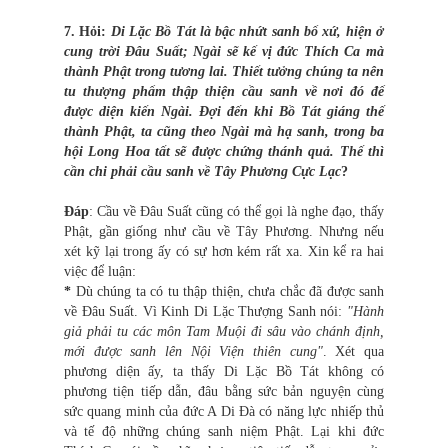
7. Hỏi:
Di Lặc Bồ Tát là bậc nhứt sanh bổ xứ, hiện ở
cung trời Đâu Suất; Ngài sẽ kế vị đức Thích Ca mà
thành Phật trong tương lai. Thiết tưởng chúng ta nên
tu thượng phẩm thập thiện cầu sanh về nơi đó để
được diện kiến Ngài. Đợi đến khi Bồ Tát giáng thế
thành Phật, ta cũng theo Ngài mà hạ sanh, trong ba
hội Long Hoa tất sẽ được chứng thánh quả. Thế thì
cần chi phải cầu sanh về Tây Phương Cực Lạc
?
Đáp
: Cầu về Đâu Suất cũng có thể gọi là nghe đạo, thấy
Phật, gần giống như cầu về Tây Phương. Nhưng nếu
xét kỹ lại trong ấy có sự hơn kém rất xa. Xin kể ra hai
việc để luận:
*
Dù chúng ta có tu thập thiện, chưa chắc đã được sanh
về Đâu Suất. Vì Kinh Di Lặc Thượng Sanh nói:
"Hành
giả phải tu các môn Tam Muội đi sâu vào chánh định,
mới được sanh lên Nội Viện thiên cung"
. Xét qua
phương diện ấy, ta thấy Di Lặc Bồ Tát không có
phương tiện tiếp dẫn, đâu bằng sức bản nguyện cùng
sức quang minh của đức A Di Đà có năng lực nhiếp thủ
và tế độ những chúng sanh niệm Phật. Lại khi đức