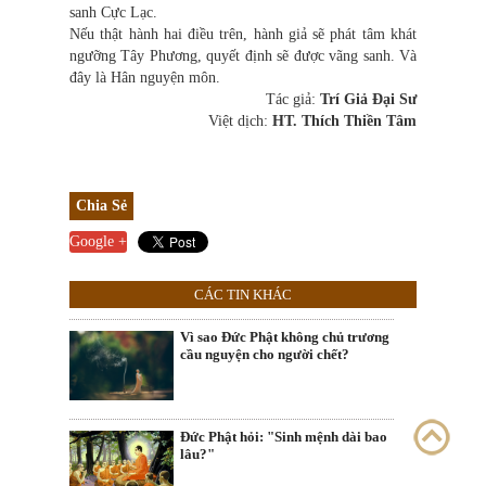
sanh Cực Lạc.
Nếu thật hành hai điều trên, hành giả sẽ phát tâm khát
ngưỡng Tây Phương, quyết định sẽ được vãng sanh. Và
đây là Hân nguyện môn.
Tác giả:
Trí Giả Đại Sư
Việt dịch:
HT. Thích Thiền Tâm
Chia Sẻ
Google +
CÁC TIN KHÁC
Vì sao Đức Phật không chủ trương
cầu nguyện cho người chết?
Đức Phật hỏi: "Sinh mệnh dài bao
lâu?"