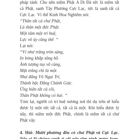
pháp tánh. Cho nên niệm Phật A Di Đà tức là niệm tất
cả Phật, sanh Tây Phương Cực Lạc, tức là sanh tất cả
Cực Lạc. Vì thế Kinh Hoa Nghiêm nói:
“Thân tất cả chư Phật,
Là thân một đức Phật.
Một tâm một trí huệ,
Lực vô úy cũng thế. “
Lại nói:
“Ví như trăng tròn sáng,
In bóng khắp sông hồ.
Ảnh tượng tuy vô cùng,
Mặt trăng chỉ là một.
Như đấng Vô Ngại Trí,
Thành bậc Đẳng Chánh Giác.
Ứng hiện tất cả cõi,
Thân Phật không có hai. “
Tóm lại, người có trí huệ nương nơi thí dụ trên sẽ hiểu
được lý một tức tất cả, tất cả là một. Khi hiểu được lý
nầy, thì niệm một đức Phật, chính là niệm tất cả chư
Phật vậy.
4. Hỏi:
Mười phương đều có chư Phật và Cực Lạc.
Nếu vì lẽ chúng sanh ở cõi nầy tâm tánh trược loạn,