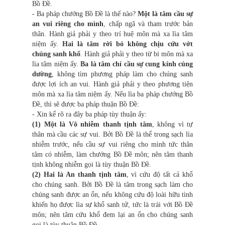
Bồ Đề.
- Ba pháp chướng Bồ Đề là thế nào?
Một là tâm cầu sự
an vui riêng cho mình
, chấp ngã và tham trước bản
thân. Hành giả phải y theo trí huệ môn mà xa lìa tâm
niệm ấy.
Hai là tâm rời bỏ không chịu cứu vớt
chúng sanh khổ
. Hành giả phải y theo từ bi môn mà xa
lìa tâm niệm ấy.
Ba là tâm chỉ cầu sự cung kính cúng
dường
, không tìm phương pháp làm cho chúng sanh
được lợi ích an vui. Hành giả phải y theo phương tiện
môn mà xa lìa tâm niệm ấy. Nếu lìa ba pháp chướng Bồ
Đề, thì sẽ được ba pháp thuận Bồ Đề:
- Xin kể rõ ra đây ba pháp tùy thuận ấy:
(1) Một là Vô nhiễm thanh tịnh tâm
, không vì tự
thân mà cầu các sự vui. Bởi Bồ Đề là thể trong sạch lìa
nhiễm trước, nếu cầu sự vui riêng cho mình tức thân
tâm có nhiễm, làm chướng Bồ Đề môn; nên tâm thanh
tịnh không nhiễm gọi là tùy thuận Bồ Đề.
(2) Hai là An thanh tịnh tâm
, vì cứu độ tất cả khổ
cho chúng sanh. Bởi Bồ Đề là tâm trong sạch làm cho
chúng sanh được an ổn, nếu không cứu độ loài hữu tình
khiến họ được lìa sự khổ sanh tử, tức là trái với Bồ Đề
môn; nên tâm cứu khổ đem lại an ổn cho chúng sanh
gọi là tùy thuận Bồ Đề.