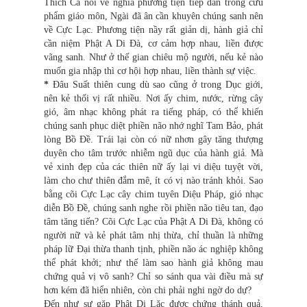
Thích Ca nói về nghĩa phương tiện tiếp dẫn trong cửu
phẩm giáo môn, Ngài đã ân cần khuyên chúng sanh nên
về Cực Lạc. Phương tiện nầy rất giản dị, hành giả chỉ
cần niệm Phật A Di Đà, cơ cảm hợp nhau, liền được
vãng sanh. Như ở thế gian chiêu mộ người, nếu kẻ nào
muốn gia nhập thì cơ hội hợp nhau, liền thành sự việc.
*
Đâu Suất thiên cung dù sao cũng ở trong Dục giới,
nên kẻ thối vị rất nhiều. Nơi ấy chim, nước, rừng cây
gió, âm nhạc không phát ra tiếng pháp, có thể khiến
chúng sanh phục diệt phiền não nhớ nghĩ Tam Bảo, phát
lòng Bồ Đề. Trái lại còn có nữ nhơn gây tăng thượng
duyên cho tâm trước nhiễm ngũ dục của hành giả. Mà
vẻ xinh đẹp của các thiên nữ ấy lại vi diệu tuyệt vời,
làm cho chư thiên đắm mê, ít có vị nào tránh khỏi. Sao
bằng cõi Cực Lạc cây chim tuyên Diệu Pháp, gió nhạc
diễn Bồ Đề, chúng sanh nghe rồi phiền não tiêu tan, đạo
tâm tăng tiến? Cõi Cực Lạc của Phật A Di Đà, không có
người nữ và kẻ phát tâm nhị thừa, chỉ thuần là những
pháp lữ Đại thừa thanh tịnh, phiền não ác nghiệp không
thể phát khởi; như thế làm sao hành giả không mau
chứng quả vị vô sanh? Chỉ so sánh qua vài điều mà sự
hơn kém đã hiển nhiên, còn chi phải nghi ngờ do dự?
Đến như sự gặp Phật Di Lặc được chứng thánh quả,