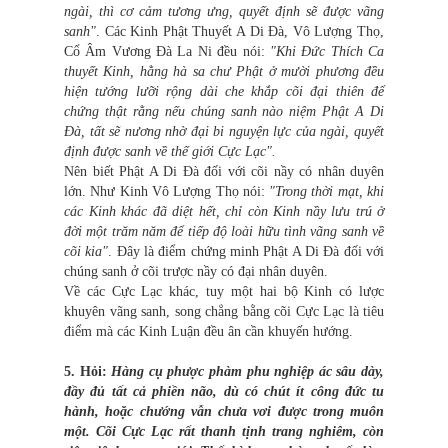
ngài, thì cơ cảm tương ưng, quyết định sẽ được vãng
sanh"
. Các Kinh Phật Thuyết A Di Đà, Vô Lượng Thọ,
Cổ Âm Vương Đà La Ni đều nói:
"Khi Đức Thích Ca
thuyết Kinh, hằng hà sa chư Phật ở mười phương đều
hiện tướng lưỡi rộng dài che khắp cõi đại thiên để
chứng thật rằng nếu chúng sanh nào niệm Phật A Di
Đà, tất sẽ nương nhờ đại bi nguyện lực của ngài, quyết
định được sanh về thế giới Cực Lạc".
Nên biết Phật A Di Đà đối với cõi nầy có nhân duyên
lớn. Như Kinh Vô Lượng Thọ nói:
"Trong thời mạt, khi
các Kinh khác đã diệt hết, chỉ còn Kinh nầy lưu trú ở
đời một trăm năm để tiếp độ loài hữu tình vãng sanh về
cõi kia"
. Đây là điểm chứng minh Phật A Di Đà đối với
chúng sanh ở cõi trược nầy có đại nhân duyên.
Về các Cực Lạc khác, tuy một hai bộ Kinh có lược
khuyên vãng sanh, song chẳng bằng cõi Cực Lạc là tiêu
điểm mà các Kinh Luận đều ân cần khuyến hướng.
5. Hỏi:
Hàng cụ phược phàm phu nghiệp ác sâu dày,
đầy đủ tất cả phiền não, dù có chút ít công đức tu
hành, hoặc chướng vẫn chưa vơi được trong muôn
một. Cõi Cực Lạc rất thanh tịnh trang nghiêm, còn