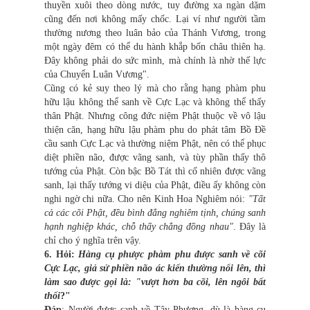
thuyền xuôi theo dòng nước, tuy đường xa ngàn dặm
cũng đến nơi không mấy chốc. Lại ví như người tầm
thường nương theo luân bảo của Thánh Vương, trong
một ngày đêm có thể du hành khắp bốn châu thiên hạ.
Đây không phải do sức mình, mà chính là nhờ thế lực
của Chuyển Luân Vương".
Cũng có kẻ suy theo lý mà cho rằng hạng phàm phu
hữu lậu không thể sanh về Cực Lạc và không thể thấy
thân Phật. Nhưng công đức niệm Phật thuộc về vô lậu
thiện căn, hạng hữu lậu phàm phu do phát tâm Bồ Đề
cầu sanh Cực Lạc và thường niệm Phật, nên có thể phục
diệt phiền não, được vãng sanh, và tùy phần thấy thô
tướng của Phật. Còn bậc Bồ Tát thì cố nhiên được vãng
sanh, lại thấy tướng vi diệu của Phật, điều ấy không còn
nghi ngờ chi nữa. Cho nên Kinh Hoa Nghiêm nói:
"Tất
cả các cõi Phật, đều bình đẳng nghiêm tịnh, chúng sanh
hạnh nghiệp khác, chỗ thấy chẳng đồng nhau"
. Đây là
chỉ cho ý nghĩa trên vậy.
6. Hỏi:
Hàng cụ phược phàm phu được sanh về cõi
Cực Lạc, giả sử phiền não ác kiến thường nổi lên, thì
làm sao được gọi là: "vượt hơn ba cõi, lên ngôi bất
thối
?"
Ðáp
: Người được sanh về Tây Phương, dù là hàng cụ