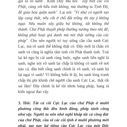
gọi là vô sanh"
. Kinh Duy Ma nói:
"Tuy biết các cõi
Phật, cùng với hữu tình không, mà thường tu Tịnh Độ,
để giáo hóa quần sanh"
. Lại nói:
"Ví như có người tạo
lập cung thất, nếu cất ở chỗ đất trống thì tùy ý không
ngại. Nếu muốn xây giữa hư không, tất không thể
thành. Chư Phật thuyết pháp thường nương theo nhị đế,
không phải hoại giả danh mà nói thật tướng của các
pháp"
. Cho nên người trí tuy siêng cần cầu sanh Cực
Lạc, mà rõ sanh thể không thật có. Đây mới là chân vô
sanh và cũng là nghĩa tâm tịnh cõi Phật thanh tịnh. Trái
lại kẻ ngu bị cái sanh ràng buộc, nghe sanh liền nghĩ là
sanh, nghe nói vô sanh lại chấp là không có sanh về nơi
nào cả, đâu biết rằng sanh chính là vô sanh, vô sanh há
lại ngại vì sanh? Vì không hiểu lẽ ấy, họ sanh lòng tranh
chấp thị phi khinh chê người cầu sanh Cực Lạc, thật rất
sai lầm! Đây chính là kẻ tội nhơn báng pháp, hạng tà
kiến ngoại đạo vậy.
3. Hỏi:
Tất cả cõi Cực Lạc của chư Phật ở mười
phương công đức đều bình đẳng, pháp tánh cũng
như vậy. Người tu nên nhớ nghĩ khắp tất cả công đức
của chư Phật, cầu về các cõi tịnh ở mười phương mới
phải, sao nay lại riêng cầu Cực Lạc của một Đức