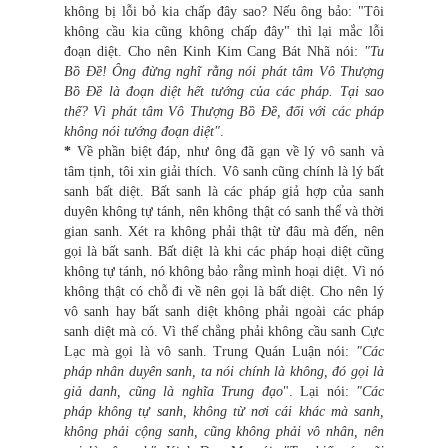
không bị lỗi bỏ kia chấp đây sao? Nếu ông bảo: "Tôi
không cầu kia cũng không chấp đây" thì lại mắc lỗi
đoạn diệt. Cho nên Kinh Kim Cang Bát Nhã nói:
"Tu
Bồ Đề! Ông đừng nghĩ rằng nói phát tâm Vô Thượng
Bồ Đề là đoạn diệt hết tướng của các pháp. Tại sao
thế? Vì phát tâm Vô Thượng Bồ Đề, đối với các pháp
không nói tướng đoạn diệt"
.
*
Về phần biệt đáp, như ông đã gạn về lý vô sanh và
tâm tịnh, tôi xin giải thích. Vô sanh cũng chính là lý bất
sanh bất diệt. Bất sanh là các pháp giả hợp của sanh
duyên không tự tánh, nên không thật có sanh thể và thời
gian sanh. Xét ra không phải thật từ đâu mà đến, nên
gọi là bất sanh. Bất diệt là khi các pháp hoại diệt cũng
không tự tánh, nó không bảo rằng mình hoại diệt. Vì nó
không thật có chỗ đi về nên gọi là bất diệt. Cho nên lý
vô sanh hay bất sanh diệt không phải ngoài các pháp
sanh diệt mà có. Vì thế chẳng phải không cầu sanh Cực
Lạc mà gọi là vô sanh. Trung Quán Luận nói:
"Các
pháp nhân duyên sanh, ta nói chính là không, đó gọi là
giả danh, cũng là nghĩa Trung đạo
". Lại nói:
"Các
pháp không tự sanh, không từ nơi cái khác mà sanh,
không phải cộng sanh, cũng không phải vô nhân, nên