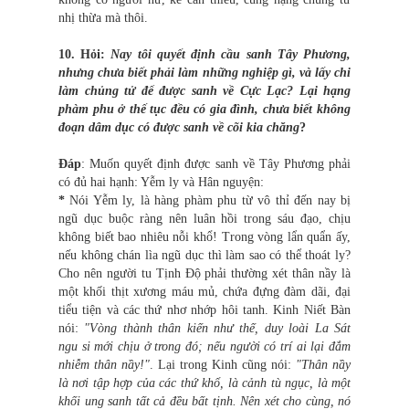
nhị thừa mà thôi.
10. Hỏi:
Nay tôi quyết định cầu sanh Tây Phương,
nhưng chưa biết phải làm những nghiệp gì, và lấy chi
làm chủng tử để được sanh về Cực Lạc? Lại hạng
phàm phu ở thế tục đều có gia đình, chưa biết không
đoạn dâm dục có được sanh về cõi kia chăng
?
Đáp
: Muốn quyết định được sanh về Tây Phương phải
có đủ hai hạnh: Yễm ly và Hân nguyện:
*
Nói Yễm ly, là hàng phàm phu từ vô thỉ đến nay bị
ngũ dục buộc ràng nên luân hồi trong sáu đạo, chịu
không biết bao nhiêu nỗi khổ! Trong vòng lẩn quẩn ấy,
nếu không chán lìa ngũ dục thì làm sao có thể thoát ly?
Cho nên người tu Tịnh Độ phải thường xét thân nầy là
một khối thịt xương máu mủ, chứa đựng đàm dãi, đại
tiểu tiện và các thứ nhơ nhớp hôi tanh. Kinh Niết Bàn
nói:
"Vòng thành thân kiến như thế, duy loài La Sát
ngu si mới chịu ở trong đó; nếu người có trí ai lại đắm
nhiễm thân nầy!"
. Lại trong Kinh cũng nói:
"Thân nầy
là nơi tập hợp của các thứ khổ, là cảnh tù ngục, là một
khối ung sanh tất cả đều bất tịnh. Nên xét cho cùng, nó