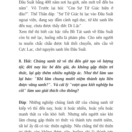
Đâu Suất bằng 400 năm nơi hạ giới, nên mới trễ đến ba
năm". Vô Trước lại hỏi: "Còn Sư Tử Giác hiện ở
đâu?". Thế Thân đáp: "Sư Tử Giác bị lạc vào Đâu Suất
ngoại viện, đang say đắm cảnh ngũ dục, từ khi sanh lên
đến nay, chưa được thấy đức Di Lặc".
Xem thế thì biết các bậc tiểu Bồ Tát sanh về Đâu Suất
còn bị mê lạc, huống nữa là phàm phu. Cho nên người
tu muốn chắc chắn được bất thối chuyển, nên cầu về
Cực Lạc, chớ nguyện sanh lên Đâu Suất.
8. Hỏi:
Chúng sanh từ vô thỉ đến giờ tạo vô lượng
tội; đời nay lúc bé đến già, do không gặp thiện tri
thức, lại gây thêm nhiều nghiệp ác. Như thế làm sao
lại bảo: "Khi lâm chung mười niệm thành tựu liền
được vãng sanh?". Và cái lý "vượt qua kiết nghiệp ba
cõi" làm sao giải thích cho thông
?
Đáp
: Những nghiệp chủng lành dữ của chúng sanh từ
kiếp vô thỉ đến nay, hoặc ít hoặc nhiều, hoặc yếu hoặc
mạnh thật ra vẫn khó biết. Nhưng nếu người nào khi
lâm chung gặp thiện tri thức và thành tựu mười niệm,
tất kẻ ấy đã có túc thiện nghiệp. Nếu chẳng thế thì thiện
tri thức còn không được gặp, huống chi là thành tựu