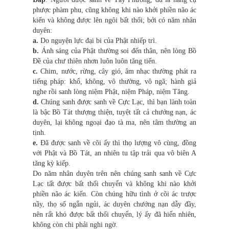
phược phàm phu, cũng không khi nào khởi phiền não ác
kiến và không được lên ngôi bất thối; bởi có năm nhân
duyên:
a.
Do nguyện lực đại bi của Phật nhiếp trì.
b.
Ánh sáng của Phật thường soi đến thân, nên lòng Bồ
Đề của chư thiên nhơn luôn luôn tăng tiến.
c.
Chim, nước, rừng, cây gió, âm nhạc thường phát ra
tiếng pháp: khổ, không, vô thường, vô ngã; hành giả
nghe rồi sanh lòng niệm Phật, niệm Pháp, niệm Tăng.
d.
Chúng sanh được sanh về Cực Lạc, thì bạn lành toàn
là bậc Bồ Tát thượng thiện, tuyệt tất cả chướng nạn, ác
duyên, lại không ngoại đạo tà ma, nên tâm thường an
tịnh.
e.
Đã được sanh về cõi ấy thì thọ lượng vô cùng, đồng
với Phật và Bồ Tát, an nhiên tu tập trải qua vô biên A
tăng kỳ kiếp.
Do năm nhân duyên trên nên chúng sanh sanh về Cực
Lạc tất được bất thối chuyển và không khi nào khởi
phiền não ác kiến. Còn chúng hữu tình ở cõi ác trược
nầy, thọ số ngắn ngủi, ác duyên chướng nạn dẫy đầy,
nên rất khó được bất thối chuyển, lý ấy đã hiển nhiên,
không còn chi phải nghi ngờ.