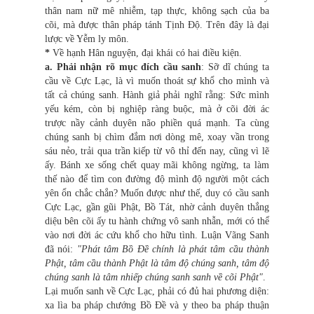
thân nam nữ mê nhiễm, tạp thực, không sạch của ba
cõi, mà được thân pháp tánh Tịnh Độ. Trên đây là đại
lược về Yễm ly môn.
*
Về hạnh Hân nguyện, đại khái có hai điều kiện.
a. Phải nhận rõ mục đích cầu sanh
: Sỡ dĩ chúng ta
cầu về Cực Lạc, là vì muốn thoát sự khổ cho mình và
tất cả chúng sanh. Hành giả phải nghĩ rằng: Sức mình
yếu kém, còn bị nghiệp ràng buộc, mà ở cõi đời ác
trược nầy cảnh duyên não phiền quá mạnh. Ta cùng
chúng sanh bị chìm đắm nơi dòng mê, xoay vần trong
sáu nẻo, trải qua trần kiếp từ vô thỉ đến nay, cũng vì lẽ
ấy. Bánh xe sống chết quay mãi không ngừng, ta làm
thế nào để tìm con đường độ mình độ người một cách
yên ổn chắc chắn? Muốn được như thế, duy có cầu sanh
Cực Lạc, gần gũi Phật, Bồ Tát, nhờ cảnh duyên thắng
diệu bên cõi ấy tu hành chứng vô sanh nhẫn, mới có thể
vào nơi đời ác cứu khổ cho hữu tình. Luận Vãng Sanh
đã nói:
"Phát tâm Bồ Đề chính là phát tâm cầu thành
Phật, tâm cầu thành Phật là tâm độ chúng sanh, tâm độ
chúng sanh là tâm nhiếp chúng sanh sanh về cõi Phật"
.
Lại muốn sanh về Cực Lạc, phải có đủ hai phương diện:
xa lìa ba pháp chướng Bồ Đề và y theo ba pháp thuận