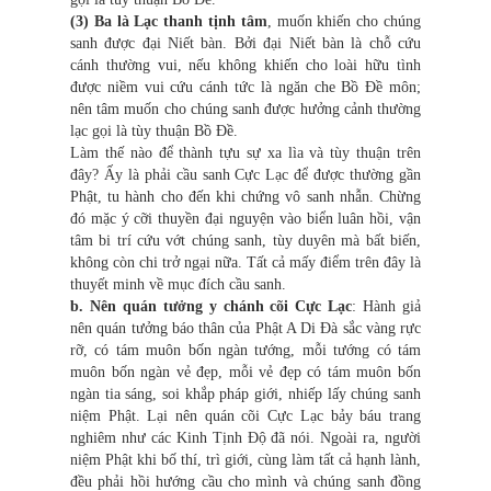
(3) Ba là Lạc thanh tịnh tâm
, muốn khiến cho chúng
sanh được đại Niết bàn. Bởi đại Niết bàn là chỗ cứu
cánh thường vui, nếu không khiến cho loài hữu tình
được niềm vui cứu cánh tức là ngăn che Bồ Đề môn;
nên tâm muốn cho chúng sanh được hưởng cảnh thường
lạc gọi là tùy thuận Bồ Đề.
Làm thế nào để thành tựu sự xa lìa và tùy thuận trên
đây? Ấy là phải cầu sanh Cực Lạc để được thường gần
Phật, tu hành cho đến khi chứng vô sanh nhẫn. Chừng
đó mặc ý cỡi thuyền đại nguyện vào biển luân hồi, vận
tâm bi trí cứu vớt chúng sanh, tùy duyên mà bất biến,
không còn chi trở ngại nữa. Tất cả mấy điểm trên đây là
thuyết minh về mục đích cầu sanh.
b. Nên quán tưởng y chánh cõi Cực Lạc
: Hành giả
nên quán tưởng báo thân của Phật A Di Đà sắc vàng rực
rỡ, có tám muôn bốn ngàn tướng, mỗi tướng có tám
muôn bốn ngàn vẻ đẹp, mỗi vẻ đẹp có tám muôn bốn
ngàn tia sáng, soi khắp pháp giới, nhiếp lấy chúng sanh
niệm Phật. Lại nên quán cõi Cực Lạc bảy báu trang
nghiêm như các Kinh Tịnh Độ đã nói. Ngoài ra, người
niệm Phật khi bố thí, trì giới, cùng làm tất cả hạnh lành,
đều phải hồi hướng cầu cho mình và chúng sanh đồng