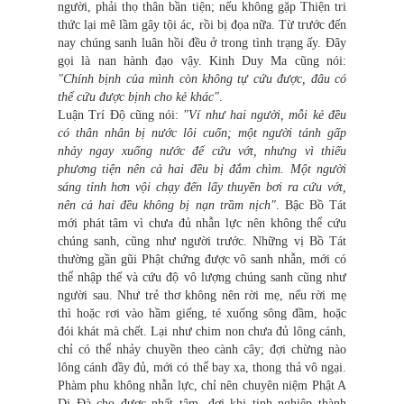
người, phải thọ thân bần tiện; nếu không gặp Thiện tri
thức lại mê lầm gây tội ác, rồi bị đọa nữa. Từ trước đến
nay chúng sanh luân hồi đều ở trong tình trạng ấy. Đây
gọi là nan hành đạo vậy. Kinh Duy Ma cũng nói:
"Chính bịnh của mình còn không tự cứu được, đâu có
thể cứu được bịnh cho kẻ khác"
.
Luận Trí Độ cũng nói:
"Ví như hai người, mỗi kẻ đều
có thân nhân bị nước lôi cuốn; một người tánh gấp
nhảy ngay xuống nước để cứu vớt, nhưng vì thiếu
phương tiện nên cả hai đều bị đắm chìm. Một người
sáng tỉnh hơn vội chạy đến lấy thuyền bơi ra cứu vớt,
nên cả hai đều không bị nạn trầm nịch"
. Bậc Bồ Tát
mới phát tâm vì chưa đủ nhẫn lực nên không thể cứu
chúng sanh, cũng như người trước. Những vị Bồ Tát
thường gần gũi Phật chứng được vô sanh nhẫn, mới có
thể nhập thế và cứu độ vô lượng chúng sanh cũng như
người sau. Như trẻ thơ không nên rời mẹ, nếu rời mẹ
thì hoặc rơi vào hầm giếng, té xuống sông đầm, hoặc
đói khát mà chết. Lại như chim non chưa đủ lông cánh,
chỉ có thể nhảy chuyền theo cành cây; đợi chừng nào
lông cánh đầy đủ, mới có thể bay xa, thong thả vô ngại.
Phàm phu không nhẫn lực, chỉ nên chuyên niệm Phật A
Di Đà cho được nhất tâm, đợi khi tịnh nghiệp thành