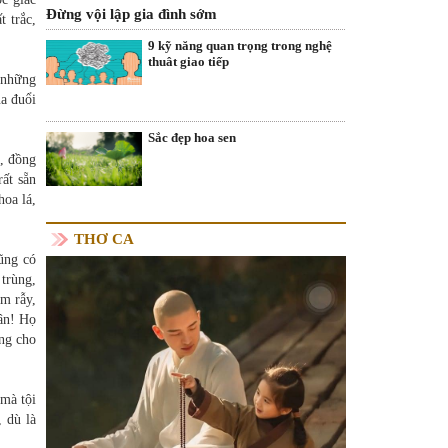
Đừng vội lập gia đình sớm
t trắc,
9 kỹ năng quan trọng trong nghệ
thuât giao tiếp
 những
ua đuổi
Sắc đẹp hoa sen
, đồng
rất sẵn
hoa lá,
THƠ CA
ũng có
 trùng,
àm rẫy,
ân! Họ
ông cho
 mà tội
 dù là