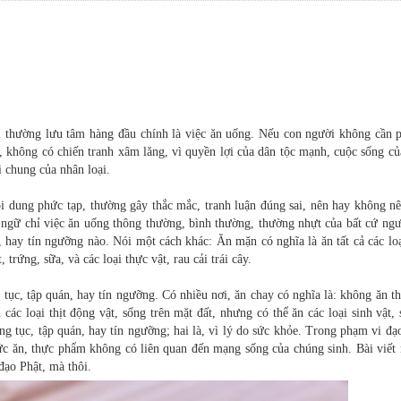
 thường lưu tâm hàng đầu chính là việc ăn uống. Nếu con người không cần p
t, không có chiến tranh xâm lăng, vì quyền lợi của dân tộc mạnh, cuộc sống c
i chung của nhân loại.
ội dung phức tạp, thường gây thắc mắc, tranh luận đúng sai, nên hay không n
ngữ chỉ việc ăn uống thông thường, bình thường, thường nhựt của bất cứ ngư
, hay tín ngưỡng nào. Nói một cách khác: Ăn mặn có nghĩa là ăn tất cả các lo
 trứng, sữa, và các loại thực vật, rau cải trái cây.
tục, tập quán, hay tín ngưỡng. Có nhiều nơi, ăn chay có nghĩa là: không ăn th
các loại thịt động vật, sống trên mặt đất, nhưng có thể ăn các loại sinh vật,
ng tục, tập quán, hay tín ngưỡng; hai là, vì lý do sức khỏe. Trong phạm vi đạ
hức ăn, thực phẩm không có liên quan đến mạng sống của chúng sinh. Bài viết
đạo Phật, mà thôi.