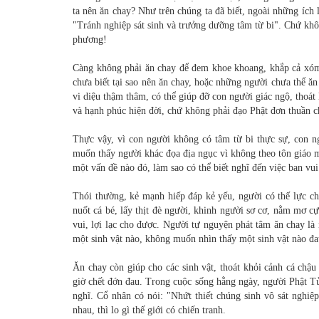
ta nên ăn chay? Như trên chúng ta đã biết, ngoài những ích 
"Tránh nghiệp sát sinh và trưởng dưỡng tâm từ bi". Chứ khôn
phương!
Càng không phải ăn chay để đem khoe khoang, khắp cả xóm 
chưa biết tại sao nên ăn chay, hoặc những người chưa thể ăn
vi diệu thậm thâm, có thể giúp đỡ con người giác ngộ, thoát l
và hạnh phúc hiện đời, chứ không phải đạo Phật đơn thuần ch
Thực vậy, vì con người không có tâm từ bi thực sự, con n
muốn thấy người khác đọa địa ngục vì không theo tôn giáo
một vấn đề nào đó, làm sao có thể biết nghĩ đến việc ban vu
Thói thường, kẻ mạnh hiếp đáp kẻ yếu, người có thế lực ch
nuốt cá bé, lấy thịt đè người, khinh người sơ cơ, nằm mơ cự
vui, lợi lạc cho được. Người tự nguyện phát tâm ăn chay là
một sinh vật nào, không muốn nhìn thấy một sinh vật nào đ
Ăn chay còn giúp cho các sinh vật, thoát khỏi cảnh cá chậ
giờ chết đớn đau. Trong cuộc sống hằng ngày, người Phật Tử 
nghĩ. Cổ nhân có nói: "Nhứt thiết chúng sinh vô sát nghiệp
nhau, thì lo gì thế giới có chiến tranh.