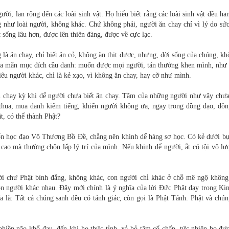
ời, lan rộng đến các loài sinh vật. Họ hiểu biết rằng các loài sinh vật đều h
ng như loài người, không khác. Chứ không phải, người ăn chay chỉ vì lý do sứ
sống lâu hơn, được lên thiên đàng, được về cực lạc.
 là ăn chay, chỉ biết ăn cỏ, không ăn thịt được, nhưng, đời sống của chúng, k
hỏa mãn mục đích cầu danh: muốn được mọi người, tán thưởng khen mình, như 
 nhiêu người khác, chỉ là kẻ xạo, vì không ăn chay, hay cỡ như mình.
n chay kỳ khi dể người chưa biết ăn chay. Tâm của những người như vậy chưa
n thua, mua danh kiếm tiếng, khiến người không ưa, ngay trong đồng đạo, đồ
t, có thể thành Phật?
 học đạo Vô Thượng Bồ Ðề, chẳng nên khinh dể hàng sơ học. Có kẻ dưới bự
c cao mà thường chôn lấp lý trí của mình. Nếu khinh dể người, ắt có tội vô l
với chư Phật bình đẳng, không khác, con người chỉ khác ở chỗ mê ngộ không
on người khác nhau. Ðây mới chính là ý nghĩa của lời Ðức Phật dạy trong Ki
 là: Tất cả chúng sanh đều có tánh giác, còn gọi là Phật Tánh. Phật và chún
phiền não khổ đau, đến khi họ thức tỉnh, xả bỏ tâm cố chấp, tức nhiên họ đư