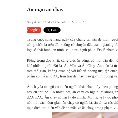
Ăn mặn ăn chay
Ngày đăng: 23:54:21 12-11-2018 . Xem: 1823
Google +
Trong cuộc sống hằng ngày của chúng ta, vấn đề mọi người
uống, chắc là trên đời không có chuyện đấu tranh giành giự
loại sẽ thái bình, an ninh, vui tươi, hạnh phúc. Ðó là phạm v
Riêng trong đạo Phật, cũng việc ăn uống, có một vấn đề, n
khá nhiều người. Ðó là: Ăn Mặn và Ăn Chay. Ăn mặn là từ 
trên thế gian, không quan hệ với bất cứ phong tục, tập quán
phẩm có thể ăn được, trên trái đất này, bao gồm thịt động vật,
Ăn chay là từ ngữ có nhiều nghĩa khác nhau, tùy theo phong 
hay cữ thịt bò. Có nhiều nơi, ăn chay có nghĩa là: không ăn 
dưới nước. Ăn chay có hai lý do chính: Một là, vì lý do pho
nó
i
một cách đơn giản, ăn chay có nghĩa là: ăn tất cả các t
mục đích tìm hiểu vấn đề ăn mặn và ăn chay, trong phạm vi 