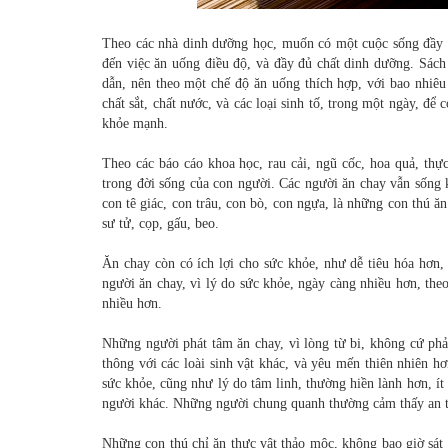
Theo các nhà dinh dưỡng học, muốn có một cuộc sống đầy đ
đến việc ăn uống điều độ, và đầy đủ chất dinh dưỡng. Sách
dẫn, nên theo một chế độ ăn uống thích hợp, với bao nhiêu 
chất sắt, chất nước, và các loại sinh tố, trong một ngày, để
khỏe mạnh.
Theo các báo cáo khoa học, rau cải, ngũ cốc, hoa quả, thự
trong đời sống của con người. Các người ăn chay vẫn sống 
con tê giác, con trâu, con bò, con ngựa, là những con thú ă
sư tử, cọp, gấu, beo.
Ăn chay còn có ích lợi cho sức khỏe, như dễ tiêu hóa hơn,
người ăn chay, vì lý do sức khỏe, ngày càng nhiều hơn, theo
nhiều hơn.
Những người phát tâm ăn chay, vì lòng từ bi, không cứ phả
thông với các loài sinh vật khác, và yêu mến thiên nhiên 
sức khỏe, cũng như lý do tâm linh, thường hiền lành hơn, í
người khác. Những người chung quanh thường cảm thấy an t
Những con thú chỉ ăn thực vật thảo mộc, không bao giờ sát h