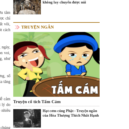
không lay chuyển được núi
ưu tâm
ợc chỉ
ất vôi,
TRUYỆN NGẮN
ột cách
 ngày,
n voi,
ng, như
ng, số
ia tăng
 dễ cảm
Truyện cổ tích Tấm Cám
ì lý do
o nhiêu
Hạt cơm cúng Phật - Truyện ngắn
của Hòa Thượng Thích Nhất Hạnh
o chúng