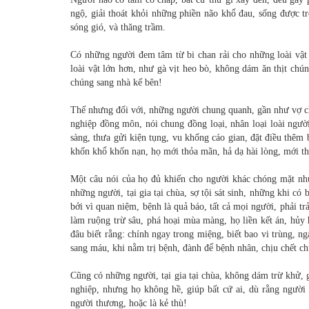
ngộ, giải thoát khỏi những phiền não khổ đau, sống được tr
sóng gió, và thăng trầm.
Có những người đem tâm từ bi chan rải cho những loài vật 
loài vật lớn hơn, như gà vịt heo bò, không dám ăn thịt chú
chúng sang nhà kế bên!
Thế nhưng đối với, những người chung quanh, gần như vợ c
nghiệp đồng môn, nói chung đồng loại, nhân loại loài người,
sàng, thưa gửi kiện tụng, vu khống cáo gian, đặt điều thêm bớ
khốn khổ khốn nạn, họ mới thỏa mãn, hả dạ hài lòng, mới th
Một câu nói của họ đủ khiến cho người khác chóng mặt nhức
những người, tại gia tại chùa, sợ tội sát sinh, những khi có
bởi vì quan niệm, bệnh là quả báo, tất cả mọi người, phải t
làm ruộng trừ sâu, phá hoại mùa màng, họ liền kết án, hủy
đâu biết rằng: chính ngay trong miệng, biết bao vi trùng, n
sang máu, khi nằm trị bệnh, đành để bệnh nhân, chịu chết ch
Cũng có những người, tại gia tại chùa, không dám trừ khử, 
nghiệp, nhưng họ không hề, giúp bất cứ ai, dù rằng người 
người thương, hoặc là kẻ thù!