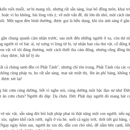
kiến ruồi muỗi, sợ bị mang tội, nhưng rất sẵn sàng, loại bỏ đồng môn, khai t
, hoặc vì họ không, hài lòng vừa ý, về một vấn đề, dù lớn dù nhỏ, một cách tà
thôi. Một ngọn đèn bình thường, được gọi là hữu dụng, khi tỏa ánh sáng ở gần
ở gần chung quanh cảm nhận trước, sau mới đến những người ở xa, còn dư n
g người tỏ vẻ bác ái, tự xưng vì lòng từ bi, tự nhận bạn của thú vật, cổ động
 con vật vô tội đáng thương, một cách thiết tha cảm động, nhưng cũng đồng th
chay được, bất kể lý do.
ất cả chúng sanh đều có Phật Tánh", nhưng chỉ tôn trọng, Phật Tánh của các c
ng cùng pháp tu, họ rất sẵn sàng, mạt sát miệt thị, lên án phỉ báng, không t
 được xét lại!
ng bát cơm cúng dường, bởi vì nghe nói, cúng dường một bậc đạo sư như Ðức
i ăn cơm chưa? Người đó đáp: Dạ chưa. Ðức Phật dạy người đó mang bát c
ệ súc vật, sẵn sàng đòi hỏi luật pháp phạt tù thật nặng một con người, nếu n
n, nghèo khổ rách rưới, ngồi ở vỉa hè, suốt cả ngày trời, thời tiết giá băng,
. Ngay ngày hôm sau, người ăn xin đó, dẫn con chó nhỏ, để nằm bên cạnh, liề