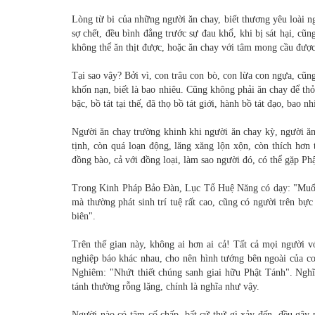
Lòng từ bi của những người ăn chay, biết thương yêu loài ngư
sợ chết, đều bình đẳng trước sự đau khổ, khi bị sát hại, cũ
không thể ăn thịt được, hoặc ăn chay với tâm mong cầu được 
Tại sao vậy? Bởi vì, con trâu con bò, con lừa con ngựa, cũng
khốn nạn, biết là bao nhiêu. Cũng không phải ăn chay để t
bậc, bồ tát tại thế, đã thọ bồ tát giới, hành bồ tát đạo, bao
Người ăn chay trường khinh khi người ăn chay kỳ, người ă
tịnh, còn quá loạn động, lăng xăng lộn xộn, còn thích hơ
đồng bào, cả với đồng loại, làm sao người đó, có thể gặp Phậ
Trong Kinh Pháp Bảo Ðàn, Lục Tổ Huệ Năng có dạy: "Muốn
mà thường phát sinh trí tuệ rất cao, cũng có người trên bự
biên".
Trên thế gian này, không ai hơn ai cả! Tất cả mọi người 
nghiệp báo khác nhau, cho nên hình tướng bên ngoài của c
Nghiêm: "Nhứt thiết chúng sanh giai hữu Phật Tánh". Nghĩa
tánh thường rỗng lặng, chính là nghĩa như vậy.
Người nào có tâm cố chấp, bất cứ thứ gì xảy đến, đều gây 