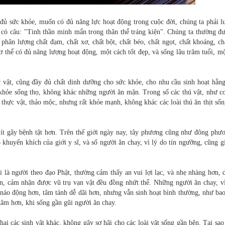
ủ sức khỏe, muốn có đủ năng lực hoạt động trong cuộc đời, chúng ta phải l
 có câu: "Tinh thần minh mẩn trong thân thể tráng kiện". Chúng ta thường đư
phân lượng chất đạm, chất xơ, chất bột, chất béo, chất ngọt, chất khoáng, ch
 cơ thể có đủ năng lượng hoạt động, một cách tốt đẹp, và sống lâu trăm tuổi, m
c vật, cũng đầy đủ chất dinh dưỡng cho sức khỏe, cho nhu cầu sinh hoạt hằng
khỏe sống thọ, không khác những người ăn mặn. Trong số các thú vật, như co
n thực vật, thảo mộc, nhưng rất khỏe mạnh, không khác các loài thú ăn thịt số
 ít gây bệnh tật hơn. Trên thế giới ngày nay, tây phương cũng như đông phươ
 khuyến khích của giới y sĩ, và số người ăn chay, vì lý do tín ngưỡng, cũng g
i là người theo đạo Phật, thường cảm thấy an vui lợi lạc, và nhẹ nhàng hơn,
hơn, cảm nhận được vũ trụ vạn vật đều đồng nhứt thể. Những người ăn chay, v
t náo động hơn, tâm tánh dễ dãi hơn, nhưng vẫn sinh hoạt bình thường, như ba
âm hơn, khi sống gần gũi người ăn chay.
ại các sinh vật khác, không gây sợ hãi cho các loài vật sống gần bên. Tại sa