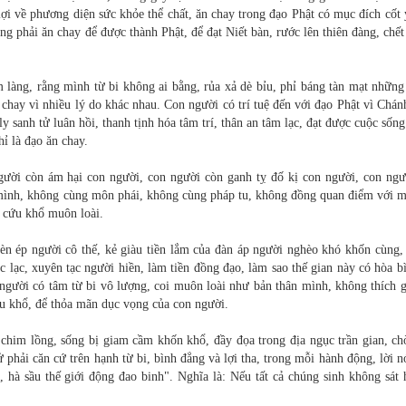
lợi về phương diện sức khỏe thể chất, ăn chay trong đạo Phật có mục đích cốt 
g phải ăn chay để được thành Phật, để đạt Niết bàn, rước lên thiên đàng, chết
làng, rằng mình từ bi không ai bằng, rủa xả dè bỉu, phỉ báng tàn mạt những
 chay vì nhiều lý do khác nhau. Con người có trí tuệ đến với đạo Phật vì Chá
y sanh tử luân hồi, thanh tịnh hóa tâm trí, thân an tâm lạc, đạt được cuộc sống
ỉ là đạo ăn chay.
gười còn ám hại con người, con người còn ganh tỵ đố kị con người, con ngư
 mình, không cùng môn phái, không cùng pháp tu, không đồng quan điểm với m
i cứu khổ muôn loài.
èn ép người cô thế, kẻ giàu tiền lắm của đàn áp người nghèo khó khốn cùng, 
c lạc, xuyên tạc người hiền, làm tiền đồng đạo, làm sao thế gian này có hòa b
 người có tâm từ bi vô lượng, coi muôn loài như bản thân mình, không thích g
au khổ, để thỏa mãn dục vọng của con người.
u chim lồng, sống bị giam cầm khốn khổ, đầy đọa trong địa ngục trần gian, c
phải căn cứ trên hạnh từ bi, bình đẳng và lợi tha, trong mỗi hành động, lời n
, hà sầu thế giới động đao binh". Nghĩa là: Nếu tất cả chúng sinh không sát 