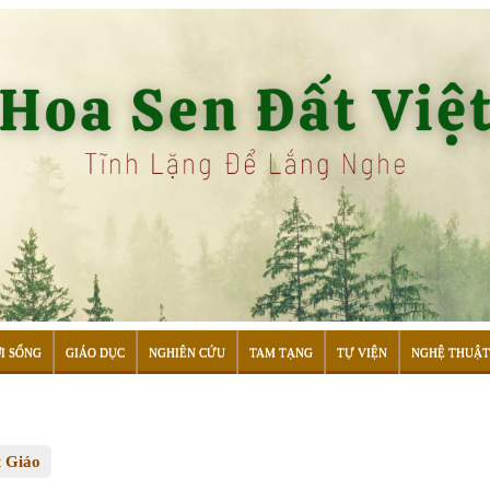
I SỐNG
GIÁO DỤC
NGHIÊN CỨU
TAM TẠNG
TỰ VIỆN
NGHỆ THUẬT
 Giáo