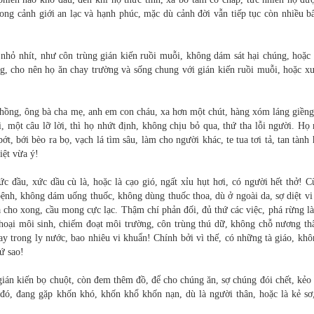
ong cảnh giới an lạc và hạnh phúc, mặc dù cảnh đời vẫn tiếp tục còn nhiều bấ
nhỏ nhít, như côn trùng gián kiến ruồi muỗi, không dám sát hại chúng, hoặc
ng, cho nên họ ăn chay trường và sống chung với gián kiến ruồi muỗi, hoặc x
hồng, ông bà cha mẹ, anh em con cháu, xa hơn một chút, hàng xóm láng giềng
 một câu lỡ lời, thì họ nhứt định, không chịu bỏ qua, thứ tha lỗi người. Họ 
t, bới bèo ra bọ, vạch lá tìm sâu, làm cho người khác, te tua tơi tả, tan tành 
iệt vừa ý!
 đầu, xức dầu cù là, hoặc là cạo gió, ngất xỉu hụt hơi, có người hết thở! C
 bệnh, không dám uống thuốc, không dùng thuốc thoa, dù ở ngoài da, sợ diệt vi
rả cho xong, cầu mong cực lạc. Thậm chí phản đối, đủ thứ các việc, phá rừng l
 hoại môi sinh, chiếm đoạt môi trường, côn trùng thú dữ, không chỗ nương th
gay trong ly nước, bao nhiêu vi khuẩn! Chính bởi vì thế, có những tà giáo, kh
ứ sao!
gián kiến bọ chuột, còn đem thêm đồ, để cho chúng ăn, sợ chúng đói chết, kẻo
đó, đang gặp khốn khó, khốn khổ khốn nạn, dù là người thân, hoặc là kẻ sơ,