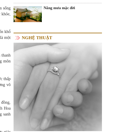
Nắng mưa mặc đời
am sống
c khỏe,
hốn khổ
NGHỆ THUẬT
là một
 thanh
ng môn
c thấp
ượng vô
 đồng,
nh Hoa
g sanh
ợc giác