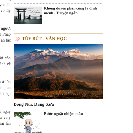
yếu là:
Không duyên phận cũng là định
 về tây
mệnh - Truyện ngắn
 người
nh Pháp
TÙY BÚT - VĂN HỌC
 an lạc
ời còn
ình về
cá lớn
ình, an
iết hại
Bóng Núi, Dáng Xưa
hờ ngày
Bước ngoặt nhiệm mầu
ói và ý
hại lẫn