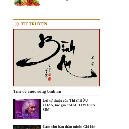
TỰ TRUYỆN
Tìm về cuộc sống bình an
Lời tự thuật của Thi sĩ HỮU
LOAN, tác giả "MÀU TÍM HOA
SIM"
Làm chủ bản thân mình: Gió lớn