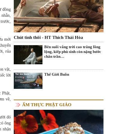
rừ đồng
n nhẫn,
 trước,
Chút tình thôi - HT Thích Thái Hòa
ữa mới
 khuyến
Bên suối vắng trời cao trăng lồng
ời, rủa
lộng, kiếp phù sinh còn nặng bước
chân trần…
on vật,
Thế Giới Buồn
iếc lời
 Phật,
ơm về,
ẨM THỰC PHẬT GIÁO
gười đó
 có ông
n nhận