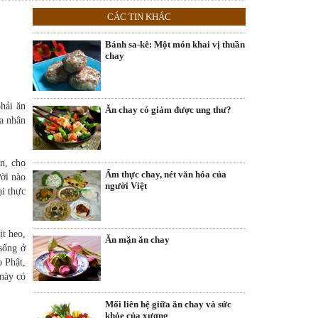
CÁC TIN KHÁC
Bánh sa-kê: Một món khai vị thuần
chay
hải ăn
Ăn chay có giảm được ung thư?
ủa nhân
ên, cho
Ẩm thực chay, nét văn hóa của
ời nào
người Việt
ại thực
ịt heo,
Ăn mặn ăn chay
 sống ở
o Phật,
 này có
Mối liên hệ giữa ăn chay và sức
khỏe của xương