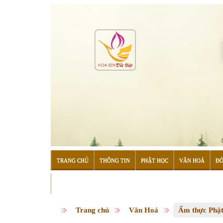
TRANG CHỦ
THÔNG TIN
PHẬT HỌC
VĂN HOÁ
ĐỜ
ĐỌC SÁCH
Trang chủ
Văn Hoá
Ẩm thực Phật