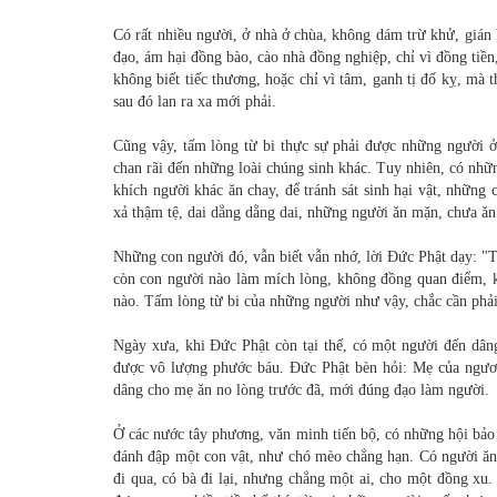
Có rất nhiều người, ở nhà ở chùa, không dám trừ khử, gián 
đạo, ám hại đồng bào, cào nhà đồng nghiệp, chỉ vì đồng tiền
không biết tiếc thương, hoặc chỉ vì tâm, ganh tị đố kỵ, mà 
sau đó lan ra xa mới phải.
Cũng vậy, tấm lòng từ bi thực sự phải được những người 
chan rãi đến những loài chúng sinh khác. Tuy nhiên, có nhữn
khích người khác ăn chay, để tránh sát sinh hại vật, những
xả thậm tệ, dai dẳng dằng dai, những người ăn mặn, chưa ăn 
Những con người đó, vẫn biết vẫn nhớ, lời Ðức Phật dạy: "T
còn con người nào làm mích lòng, không đồng quan điểm, khô
nào. Tấm lòng từ bi của những người như vậy, chắc cần phải
Ngày xưa, khi Ðức Phật còn tại thế, có một người đến dâ
được vô lượng phước báu. Ðức Phật bèn hỏi: Mẹ của ngươ
dâng cho mẹ ăn no lòng trước đã, mới đúng đạo làm người.
Ở các nước tây phương, văn minh tiến bộ, có những hội bảo v
đánh đập một con vật, như chó mèo chẳng hạn. Có người ăn xi
đi qua, có bà đi lại, nhưng chẳng một ai, cho một đồng xu