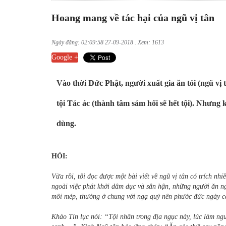
Hoang mang về tác hại của ngũ vị tân
Ngày đăng: 02:09:58 27-09-2018 . Xem: 1613
Google +
Vào thời Đức Phật, người xuất gia ăn tỏi (ngũ vị
tội Tác ác (thành tâm sám hối sẽ hết tội). Nhưng 
dùng.
HỎI:
Vừa rồi, tôi đọc được một bài viết về ngũ vị tân có trích nh
ngoài việc phát khởi dâm dục và sân hận, những người ăn ng
môi mép, thường ở chung với ngạ quỷ nên phước đức ngày càn
Khảo Tín lục nói: “Tội nhân trong địa ngục này, lúc làm ng