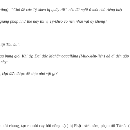
 rằng): “Chớ để các Tỳ-kheo bị quấy rối” nên đã ngồi ở một chỗ riêng biệt.
i giảng pháp như thế này thì vị Tỳ-kheo có nên nhai vật ấy không?
 tội Tác ác”.
 đau bụng gió. Khi ấy, Đại đức Mahāmoggallāna (Mục-kiền-liên) đã đi đến gặp
 này:
, Đại đức được dễ chịu nhờ vật gì?
n nói chung; tạo ra mùi cay hôi nồng nặc) bị Phật trách cấm, phạm tội Tác ác 