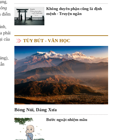
tụng,
hông
Không duyên phận cũng là định
mệnh - Truyện ngắn
n điểm
ánh,
a phải
ại của
TÙY BÚT - VĂN HỌC
áng),
hắn
Bóng Núi, Dáng Xưa
Bước ngoặt nhiệm mầu