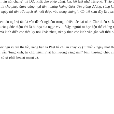
 vị tân nói chung) thì Đức Phật cho phép dùng. Các bộ luật như Tăng-kì, Thập 
h thì cho phép được dùng ngũ tân, nhưng không được đến giảng đường, cũng k
y ngày thì tắm rửa sạch sẽ, mới được vào trong chúng”.
Có thể xem đây là qua
em ăn ngũ vị tân là vấn đề rất nghiêm trọng, nhiều tác hại như: Chư thiên xa l
a công đức thậm chí là bị đọa địa ngục v.v… Vậy, người tu học hậu thế chúng t
 kinh điển các thời kỳ nói khác nhau, nên y theo các kinh văn gần với thời đ
c ngũ vị tân thì tốt, riêng bạn là Phật tử chỉ ăn chay kỳ (ít nhất 2 ngày một th
 vẫn “tụng kinh, trì chú, niệm Phật hồi hướng vãng sinh” bình thường, chắc c
 có gì phải hoang mang cả.