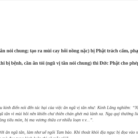
 tân nói chung; tạo ra mùi cay hôi nồng nặc) bị Phật trách cấm, p
khi bị bệnh, cần ăn tỏi (ngũ vị tân nói chung) thì Đức Phật cho phé
iều kinh điển nói đến tác hại của việc ăn ngũ vị tân như: Kinh Lăng nghiêm: “
ũ tân vì mùi hôi nên khiến chư thiên chán ghét mà lánh xa. Ngạ quỷ thường l
g tiêu mòn, bị ma vương thừa cơ nhiễu loạn v.v...”.
ười ăn ngũ tân, làm nhơ uế ngôi Tam bảo. Khi thoát khỏi địa ngục bị đọa vào 