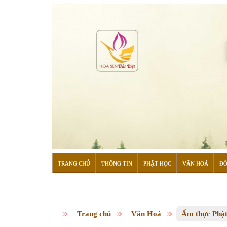
TRANG CHỦ
THÔNG TIN
PHẬT HỌC
VĂN HOÁ
ĐỜ
ĐỌC SÁCH
Trang chủ
Văn Hoá
Ẩm thực Phật