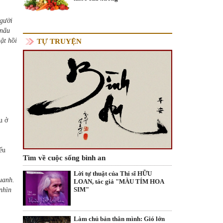
người
 nấu
hật hồi
TỰ TRUYỆN
u ở
ếu
Tìm về cuộc sống bình an
Lời tự thuật của Thi sĩ HỮU
uanh.
LOAN, tác giả "MÀU TÍM HOA
SIM"
nhìn
Làm chủ bản thân mình: Gió lớn