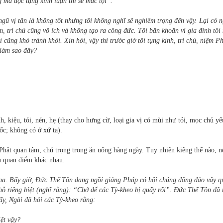
mà đọc tụng kinh luận thì sẽ mắc tội”.
gũ vị tân là không tốt nhưng tôi không nghĩ sẽ nghiêm trọng đến vậy. Lại có 
m, trì chú cũng vô ích và không tạo ra công đức. Tôi băn khoăn vì gia đình tôi
i cũng khó tránh khỏi. Xin hỏi, vậy thì trước giờ tôi tụng kinh, trì chú, niệm P
 làm sao đây?
h, kiệu, tỏi, nén, hẹ (thay cho hưng cừ, loại gia vị có mùi như tỏi, mọc chủ yế
; không có ở xứ ta).
Phật quan tâm, chú trọng trong ăn uống hàng ngày. Tuy nhiên kiêng thế nào, n
iều quan điểm khác nhau.
na. Bấy giờ, Đức Thế Tôn đang ngồi giảng Pháp có hội chúng đông đảo vây q
chỗ riêng biệt (nghĩ rằng): “Chớ để các Tỳ-kheo bị quấy rối”. Đức Thế Tôn đã 
hấy, Ngài đã hỏi các Tỳ-kheo rằng:
iệt vậy?