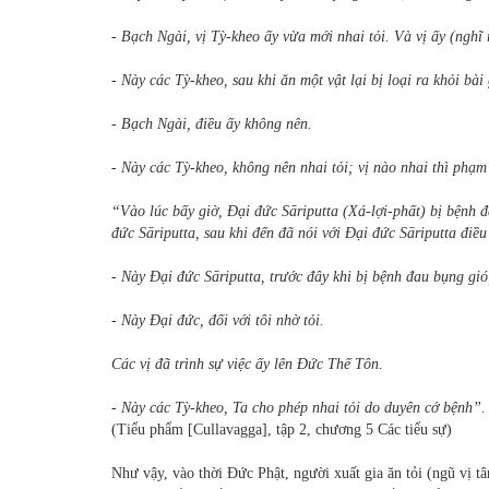
- Bạch Ngài, vị Tỳ-kheo ấy vừa mới nhai tỏi. Và vị ấy (nghĩ
- Này các Tỳ-kheo, sau khi ăn một vật lại bị loại ra khỏi bà
- Bạch Ngài, điều ấy không nên.
- Này các Tỳ-kheo, không nên nhai tỏi; vị nào nhai thì phạm
“Vào lúc bấy giờ, Đại đức Sāriputta (Xá-lợi-phất) bị bệnh
đức Sāriputta, sau khi đến đã nói với Đại đức Sāriputta điều
- Này Đại đức Sāriputta, trước đây khi bị bệnh đau bụng gió
- Này Đại đức, đối với tôi nhờ tỏi.
Các vị đã trình sự việc ấy lên Đức Thế Tôn.
- Này các Tỳ-kheo, Ta cho phép nhai tỏi do duyên cớ bệnh”.
(Tiểu phẩm [Cullavagga], tập 2, chương 5 Các tiểu sự)
Như vậy, vào thời Đức Phật, người xuất gia ăn tỏi (ngũ vị tâ