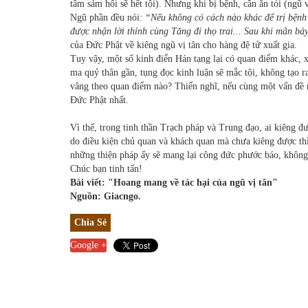
tâm sám hối sẽ hết tội). Nhưng khi bị bệnh, cần ăn tỏi (ngũ
Ngũ phần đều nói:
“Nếu không có cách nào khác để trị bện
được nhận lời thỉnh cùng Tăng đi thọ trai... Sau khi mãn bả
của Đức Phật về kiêng ngũ vị tân cho hàng đệ tử xuất gia.
Tuy vậy, một số kinh điển Hán tạng lại có quan điểm khác, x
ma quỷ thân gần, tụng đọc kinh luận sẽ mắc tội, không tạo r
vâng theo quan điểm nào? Thiển nghĩ, nếu cùng một vấn đề mà
Đức Phật nhất.
Vì thế, trong tinh thần Trạch pháp và Trung đạo, ai kiêng đượ
do điều kiện chủ quan và khách quan mà chưa kiêng được thì
những thiện pháp ấy sẽ mang lại công đức phước báo, không
Chúc bạn tinh tấn!
Bài viết: "Hoang mang về tác hại của ngũ vị tân"
Nguồn: Giacngo.
Chia Sẻ
Google +