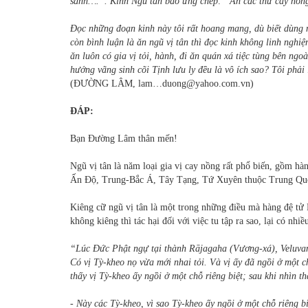
sanh….”. Kinh Ngũ tân báo ứng chép: “Ăn các thứ cay nồng 
Đọc những đoạn kinh này tôi rất hoang mang, dù biết dùng n
còn bình luận là ăn ngũ vị tân thì đọc kinh không linh nghiệ
ăn luôn có gia vị tỏi, hành, đi ăn quán xá tiệc tùng bên ngoà
hướng vãng sinh cõi Tịnh lưu ly đều là vô ích sao? Tôi phải
(ĐƯỜNG LÂM, lam…duong@yahoo.com.vn)
ĐÁP:
Bạn Đường Lâm thân mến!
Ngũ vị tân là năm loại gia vị cay nồng rất phổ biến, gồm hàn
Ấn Độ, Trung-Bắc Á, Tây Tạng, Tứ Xuyên thuộc Trung Quốc
Kiêng cữ ngũ vị tân là một trong những điều mà hàng đệ tử 
không kiêng thì tác hại đối với việc tu tập ra sao, lại có nh
“Lúc Đức Phật ngự tại thành Rājagaha (Vương-xá), Veluva
Có vị Tỳ-kheo nọ vừa mới nhai tỏi. Và vị ấy đã ngồi ở một 
thấy vị Tỳ-kheo ấy ngồi ở một chỗ riêng biệt; sau khi nhìn t
- Này các Tỳ-kheo, vì sao Tỳ-kheo ấy ngồi ở một chỗ riêng b