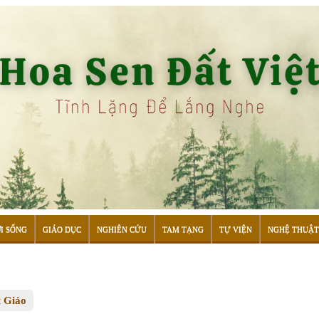
I SỐNG
GIÁO DỤC
NGHIÊN CỨU
TAM TẠNG
TỰ VIỆN
NGHỆ THUẬT
 Giáo