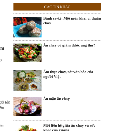
CÁC TIN KHÁC
Bánh sa-kê: Một món khai vị thuần
chay
Ăn chay có giảm được ung thư?
hạm
p
Ẩm thực chay, nét văn hóa của
người Việt
Ăn mặn ăn chay
Ngũ tân
iếm
Mối liên hệ giữa ăn chay và sức
súc
khỏe của xương