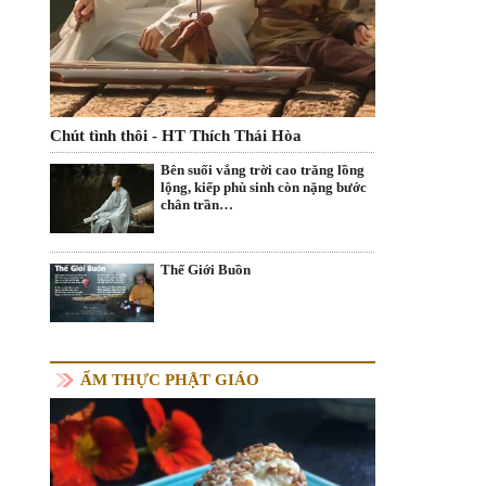
Chút tình thôi - HT Thích Thái Hòa
Bên suối vắng trời cao trăng lồng
lộng, kiếp phù sinh còn nặng bước
chân trần…
Thế Giới Buồn
ẨM THỰC PHẬT GIÁO