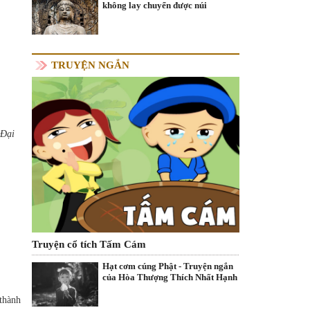
không lay chuyển được núi
TRUYỆN NGẮN
 Đại
Truyện cổ tích Tấm Cám
Hạt cơm cúng Phật - Truyện ngắn
của Hòa Thượng Thích Nhất Hạnh
(thành