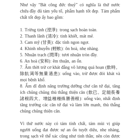
Như vậy “Bát công đức thuỷ” có nghĩa là thứ nước
chứa đầy đủ tám yếu tố, phẩm hạnh tốt đẹp. Tám phẩm
chất tốt đẹp ấy bao gồm:
1. Trừng tịnh (澄淨): trong sạch hoàn toàn.
2. Thanh lãnh (清冷): tinh khiết, mát mẻ.
3. Cam mỹ (甘美): đặc tính ngon ngọt.
4. Khinh nhuyễn (輕軟): ôn hoà, nhẹ nhàng.
5. Nhuận trạch (潤澤): tươi nhuận tròn đầy.
6. An hoà (安和): êm thuận, an ổn.
7. Ẩm thời trừ cơ khát đẳng vô lượng quá hoạn (飲時。
除飢渴等無量過患): uống vào, trừ được đói khát và
mọi bệnh khổ.
8. Ẩm dĩ định năng trường dưỡng chư căn tứ đại, tăng
ích chủng chủng thù thắng thiện căn (飲已。定能長養
諸根四大。增益種種殊勝善根): uống vào, nhất định
tăng trưởng các căn tứ đại và làm lớn mạnh, thù thắng
chủng chủng thiện căn.
Vì thứ nước này có tám tính chất, tám mùi vị giúp
người uống đạt được sự an ổn tuyệt diệu, nhẹ nhàng,
trong sạch về thể xác cũng như tinh thần; nên còn được