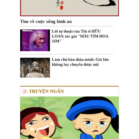
Tìm về cuộc sống bình an
Lời tự thuật của Thi sĩ HỮU
LOAN, tác giả "MÀU TÍM HOA
SIM"
Làm chủ bản thân mình: Gió lớn
không lay chuyển được núi
TRUYỆN NGẮN