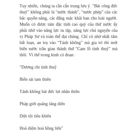
Tuy nhiên, chúng ta cần cẩn trọng lưu ý. “Bát công đức
thuỷ” không phải là “nước thánh”, “nước phép” của các
bậc quyền năng, các đấng mặc khải ban cho loài người.
Muốn có được tám đặc tính cao quý của thứ nước ấy
phải nhờ vào năng lực tu tập, năng lực chú nguyện của
vị Pháp Sư và toàn thể đại chúng. Chỉ có nhờ nhất tâm
bất loạn, an trụ vào “Tánh không” mà gia trì thì mới
biến nước trần gian thành thứ “Cam lồ tịnh thuỷ” mà
thôi. Vì thế trong kinh có đoạn:
“Dương chi tịnh thuỷ
Biến sái tam thiên
Tánh không bát đức lợi nhân thiên
Pháp giới quảng tăng diên
Diệt tội tiêu khiên
Hoả diệm hoá hồng liên”