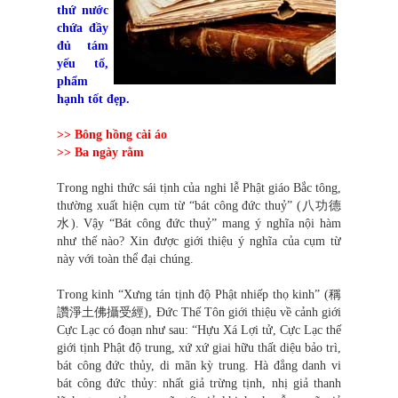
thứ nước
chứa đầy
đủ tám
yếu tố,
phẩm
hạnh tốt đẹp.
>> Bông hồng cài áo
>> Ba ngày rằm
Trong nghi thức sái tịnh của nghi lễ Phật giáo Bắc tông,
thường xuất hiện cụm từ “bát công đức thuỷ” (八功德
水). Vậy “Bát công đức thuỷ” mang ý nghĩa nội hàm
như thế nào? Xin được giới thiệu ý nghĩa của cụm từ
này với toàn thể đại chúng.
Trong kinh “Xưng tán tịnh độ Phật nhiếp thọ kinh” (稱
讚淨土佛攝受經), Đức Thế Tôn giới thiệu về cảnh giới
Cực Lạc có đoạn như sau: “Hựu Xá Lợi tử, Cực Lạc thế
giới tịnh Phật độ trung, xứ xứ giai hữu thất diệu bảo trì,
bát công đức thủy, di mãn kỳ trung. Hà đẳng danh vi
bát công đức thủy: nhất giả trừng tịnh, nhị giả thanh