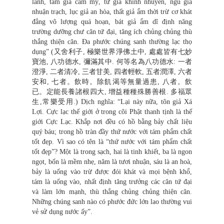
lãnh, tam giả cam mỹ, tứ giả khinh nhuyễn, ngũ giả
nhuận trạch, lục giả an hòa, thất giả ẩm thời trừ cơ khát
đẳng vô lượng quá hoạn, bát giả ẩm dĩ định năng
trường dưỡng chư căn tứ đại, tăng ích chủng chủng thù
thắng thiện căn. Đa phước chúng sanh thường lạc thọ
dụng” (又舍利子, 極樂世界淨佛土中, 處處皆有七妙
寶池, 八功德水, 彌滿其中. 何等名為八功德水: 一者
澄淨, 二者清冷, 三者甘美, 四者輕軟, 五者潤澤, 六者
安和, 七者。飲時。除飢渴等無量過患, 八者。飲
已。定能長養諸根四大, 增益種種殊勝善根. 多福眾
生,常樂受用.) Dịch nghĩa: “Lại này nữa, tôn giả Xá
Lợi. Cực lạc thế giới ở trong cõi Phật thanh tịnh là thế
giới Cực Lạc. Khắp nơi đều có hồ bằng bảy chất liệu
quý báu; trong hồ tràn đầy thứ nước với tám phẩm chất
tốt đẹp. Vì sao có tên là “thứ nước với tám phẩm chất
tốt đẹp”? Một là trong sạch, hai là tinh khiết, ba là ngon
ngọt, bốn là mềm nhẹ, năm là tươi nhuận, sáu là an hoà,
bảy là uống vào trừ được đói khát và mọi bệnh khổ,
tám là uống vào, nhất định tăng trưởng các căn tứ đại
và làm lớn mạnh, thù thắng chủng chủng thiện căn.
Những chúng sanh nào có phước đức lớn lao thường vui
vẻ sử dụng nước ấy”.