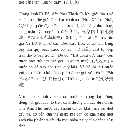
gọi bằng tên “Bát vị thuỷ” (八味水).
Trong kinh Di Đà, đức Phật Thích Ca khi giới thiệu về
cảnh quan thế giới Cực Lạc có đoạn: “Hựu Xá Lợi Phất,
Cực Lạc quốc độ, hữu thất bảo trì, bát công đức thuỷ,
sung mãn kỳ trung” – (又舍利弗。極樂國土有七寶
池。八功德水充滿其中). Dịch nghĩa “Lại nữa, này tôn
giả Xá Lợi Phất, ở đất nước Cực Lạc, có ao làm bằng
bảy thứ quý báu; nước có tám thứ phẩm chất tốt đẹp
tràn đầy ở bên trong”. Do đó, “Bát công đức thuỷ” còn
được biết đến với tên gọi: “Bát trì thuỷ” (八池水) –
nước ao có tám đặc tính quý báu. Và hồ có thứ nước
với tám phẩm chất tốt đẹp đó được gọi với tên là “Bát
công đức trì” (八功德池), “Thất diệu bảo trì” (七妙寶
池).
Với tám đặc tính vi diệu đó, nước bát công đức tương
đồng với giọt cam lộ trên cành dương chi của đức Quán
Thế Âm. Thứ nước này không chỉ có khả năng trừ diệt
cấu uế, dơ bẩn của thế gian; mà còn có khả năng diệt
sạch não phiền và cứu độ mọi hiểm nguy của chúng hữu
tình.