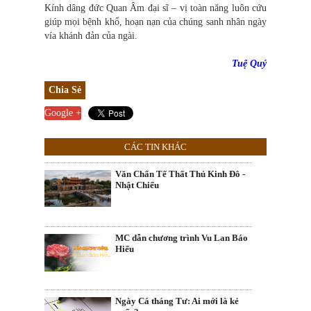
Kính dâng đức Quan Âm đại sĩ – vị toàn năng luôn cứu
giúp mọi bệnh khổ, hoạn nạn của chúng sanh nhân ngày
vía khánh đản của ngài.
Tuệ Quý
Chia Sẻ
Google +
CÁC TIN KHÁC
Văn Chẩn Tế Thất Thủ Kinh Đô -
Nhật Chiếu
MC dẫn chương trình Vu Lan Báo
Hiếu
Ngày Cá tháng Tư: Ai mới là kẻ