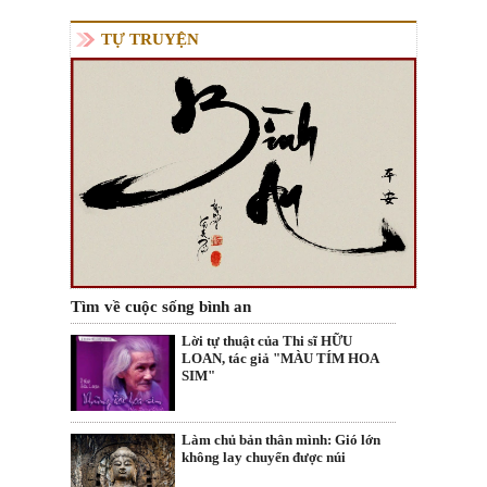
TỰ TRUYỆN
Tìm về cuộc sống bình an
Lời tự thuật của Thi sĩ HỮU
LOAN, tác giả "MÀU TÍM HOA
SIM"
Làm chủ bản thân mình: Gió lớn
không lay chuyển được núi