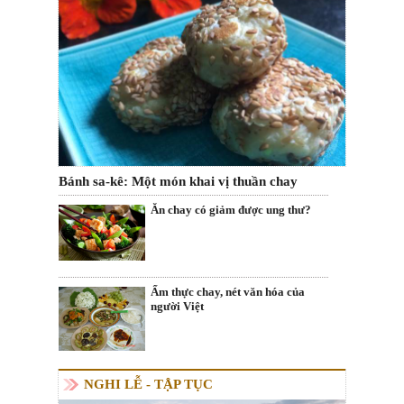
Bánh sa-kê: Một món khai vị thuần chay
Ăn chay có giảm được ung thư?
Ẩm thực chay, nét văn hóa của
người Việt
NGHI LỄ - TẬP TỤC