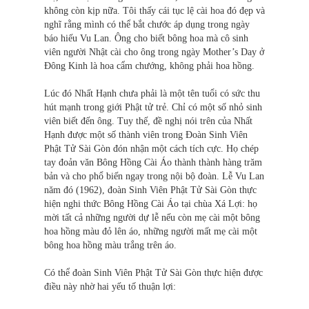
không còn kịp nữa. Tôi thấy cái tục lệ cài hoa đó đẹp và
nghĩ rằng mình có thể bắt chước áp dụng trong ngày
báo hiếu Vu Lan. Ông cho biết bông hoa mà cô sinh
viên người Nhật cài cho ông trong ngày Mother’s Day ở
Đông Kinh là hoa cẩm chướng, không phải hoa hồng.
Lúc đó Nhất Hạnh chưa phải là một tên tuổi có sức thu
hút mạnh trong giới Phật tử trẻ. Chỉ có một số nhỏ sinh
viên biết đến ông. Tuy thế, đề nghị nói trên của Nhất
Hạnh được một số thành viên trong Đoàn Sinh Viên
Phật Tử Sài Gòn đón nhận một cách tích cực. Họ chép
tay đoản văn Bông Hồng Cài Áo thành thành hàng trăm
bản và cho phổ biến ngay trong nội bộ đoàn. Lễ Vu Lan
năm đó (1962), đoàn Sinh Viên Phật Tử Sài Gòn thực
hiện nghi thức Bông Hồng Cài Áo tại chùa Xá Lợi: họ
mời tất cả những người dự lễ nếu còn mẹ cài một bông
hoa hồng màu đỏ lên áo, những người mất mẹ cài một
bông hoa hồng màu trắng trên áo.
Có thể đoàn Sinh Viên Phật Tử Sài Gòn thực hiện được
điều này nhờ hai yếu tố thuận lợi: