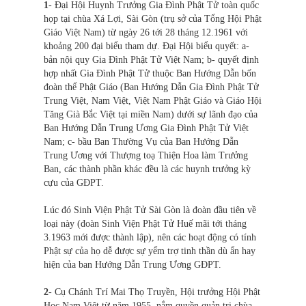
1
- Đại Hội Huynh Trưởng Gia Đình Phật Tử toàn quốc
họp tại chùa Xá Lợi, Sài Gòn (trụ sở của Tổng Hội Phật
Giáo Việt Nam) từ ngày 26 tới 28 tháng 12.1961 với
khoảng 200 đại biểu tham dự. Đại Hội biểu quyết: a-
bản nội quy Gia Đình Phật Tử Việt Nam; b- quyết định
hợp nhất Gia Đình Phật Tử thuộc Ban Hướng Dẫn bốn
đoàn thể Phật Giáo (Ban Hướng Dẫn Gia Đình Phật Tử
Trung Việt, Nam Việt, Việt Nam Phật Giáo và Giáo Hội
Tăng Già Bắc Việt tại miền Nam) dưới sự lãnh đạo của
Ban Hướng Dẫn Trung Ương Gia Đình Phật Tử Việt
Nam; c- bầu Ban Thường Vụ của Ban Hướng Dẫn
Trung Ương với Thượng toạ Thiện Hoa làm Trưởng
Ban, các thành phần khác đều là các huynh trưởng kỳ
cựu của GĐPT.
Lúc đó Sinh Viện Phật Tử Sài Gòn là đoàn đầu tiên về
loại này (đoàn Sinh Viện Phật Tử Huế mãi tới tháng
3.1963 mới được thành lập), nên các hoạt động có tính
Phật sự của họ dễ được sự yểm trợ tinh thần dù ẩn hay
hiện của ban Hướng Dẫn Trung Ương GĐPT.
2
- Cụ Chánh Trí Mai Thọ Truyền, Hội trưởng Hội Phật
Học Nam Việt từ năm 1955, nắm quyền quản trị chùa