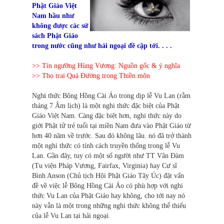
Phật Giáo Việt
Nam hầu như
không được các sử
sách Phật Giáo
trong nước cũng như hải ngoại đề cập tới. . . .
>> Tín ngưỡng Hùng Vương: Nguồn gốc & ý nghĩa
>> Thọ trai Quá Đường trong Thiền môn
Ngh
i
thức Bông Hồng Cài Áo trong dịp lễ Vu Lan (rằm
tháng 7 Âm lịch) là một nghi thức đặc biệt của Phật
Giáo Việt Nam. Càng đặc biệt hơn, nghi thức này do
giới Phật tử trẻ tuổi tại miền Nam đưa vào Phật Giáo từ
hơn 40 năm về trước. Sau đó không lâu. nó đã trở thành
một nghi thức có tính cách truyền thống trong lễ Vu
Lan. Gần đây, tuy có một số người như TT Vân Đàm
(Tu viện Pháp Vương, Fairfax, Virginia) hay Cư sĩ
Bình Anson (Chủ tịch Hội Phật Giáo Tây Úc) đặt vấn
đề về việc lễ Bông Hồng Cài Áo có phù hợp với nghi
thức Vu Lan của Phật Giáo hay không, cho tới nay nó
này vẫn là một trong những nghi thức không thể thiếu
của lễ Vu Lan tại hải ngoại.