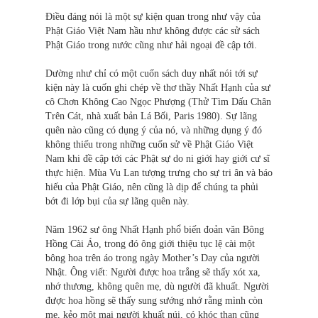
Điều đáng nói là một sự kiện quan trong như vậy của
Phật Giáo Việt Nam hầu như không được các sử sách
Phật Giáo trong nước cũng như hải ngoại đề cập tới.
Dường như chỉ có một cuốn sách duy nhất nói tới sự
kiện này là cuốn ghi chép về thơ thầy Nhất Hạnh của sư
cô Chơn Không Cao Ngọc Phượng (Thử Tìm Dấu Chân
Trên Cát, nhà xuất bản Lá Bối, Paris 1980). Sự lãng
quên nào cũng có dụng ý của nó, và những dụng ý đó
không thiếu trong những cuốn sử về Phật Giáo Việt
Nam khi đề cập tới các Phật sự do ni giới hay giới cư sĩ
thực hiện. Mùa Vu Lan tượng trưng cho sự tri ân và báo
hiếu của Phật Giáo, nên cũng là dịp để chúng ta phủi
bớt đi lớp bụi của sự lãng quên này.
Năm 1962 sư ông Nhất Hạnh phổ biến đoản văn Bông
Hồng Cài Áo, trong đó ông giới thiệu tục lệ cài một
bông hoa trên áo trong ngày Mother’s Day của người
Nhật. Ông viết: Người được hoa trắng sẽ thấy xót xa,
nhớ thương, không quên mẹ, dù người đã khuất. Người
được hoa hồng sẽ thấy sung sướng nhớ rằng mình còn
mẹ, kẻo một mai người khuất núi, có khóc than cũng