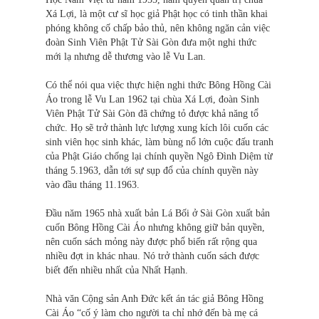
Xá Lợi, là một cư sĩ học giả Phật học có tinh thần khai
phóng không cố chấp bảo thủ, nên không ngăn cản việc
đoàn Sinh Viên Phật Tử Sài Gòn đưa một nghi thức
mới lạ nhưng dễ thương vào lễ Vu Lan.
Có thể nói qua việc thực hiện nghi thức Bông Hồng Cài
Áo trong lễ Vu Lan 1962 tại chùa Xá Lợi, đoàn Sinh
Viên Phật Tử Sài Gòn đã chứng tỏ được khả năng tổ
chức. Họ sẽ trở thành lực lượng xung kích lôi cuốn các
sinh viên học sinh khác, làm bùng nổ lớn cuộc đấu tranh
của Phật Giáo chống lại chính quyền Ngô Đình Diệm từ
tháng 5.1963, dẫn tới sự sụp đổ của chính quyền này
vào đầu tháng 11.1963.
Đầu năm 1965 nhà xuất bản Lá Bối ở Sài Gòn xuất bản
cuốn Bông Hồng Cài Áo nhưng không giữ bản quyền,
nên cuốn sách mỏng này được phổ biến rất rộng qua
nhiều đợt in khác nhau. Nó trở thành cuốn sách được
biết đến nhiều nhất của Nhất Hạnh.
Nhà văn Cộng sản Anh Đức kết án tác giả Bông Hồng
Cài Áo “cố ý làm cho người ta chỉ nhớ đến bà mẹ cá