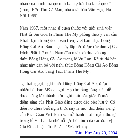
nhân của mình mà quên đi bà mẹ lớn lao là tổ quốc”
(trong Bức Thư Cà Mau, nhà xuất bản Văn Học, Hà
Nội 1966).
Năm 1967, một nhạc sĩ quen thuộc với giới sinh viên
Phật tử Sài Gòn là Phạm Thế Mỹ phỏng theo ý văn của
Nhất Hạnh trong đoản văn trên, viết bản nhạc Bông
Hồng Cài Áo. Bản nhạc này lập tức được các đơn vị Gia
Đình Phật Tử miền Nam đón nhận và đưa vào nghi
thức Bông Hồng Cài Áo trong lễ Vu Lan. Kể từ đó bản
nhạc này gắn bó với nghi thức Bông Hồng Cài Áo.Bông
Hồng Cài Áo, Sáng Tác: Phạm Thế Mỹ .
Tại hải ngoại, nghi thức Bông Hồng Cài Áo, được
nhiều bài báo Mỹ ca ngợi. Họ cho rằng lòng hiếu đễ
được nâng lên thành một nghi thức tôn giáo là một
điểm sáng của Phật Giáo đáng được đặc biệt lưu ý. Có
điều họ chưa biết nghi thức này là một đặc điểm riêng
của Phật Giáo Việt Nam và trở thành một truyền thống
trong lễ Vu Lan là nhờ nỗ lực liên tục của các đơn vị
Gia Đình Phật Tử từ năm 1962 tới nay.
* Tâm Huy Aug 20, 2004