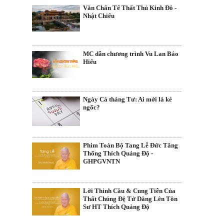
Văn Chẩn Tế Thất Thủ Kinh Đô -
Nhật Chiếu
MC dẫn chương trình Vu Lan Báo
Hiếu
Ngày Cá tháng Tư: Ai mới là kẻ
ngốc?
Phim Toàn Bộ Tang Lễ Đức Tăng
Thống Thích Quảng Độ -
GHPGVNTN
Lời Thỉnh Cầu & Cung Tiễn Của
Thất Chúng Đệ Tử Dâng Lên Tôn
Sư HT Thích Quảng Độ