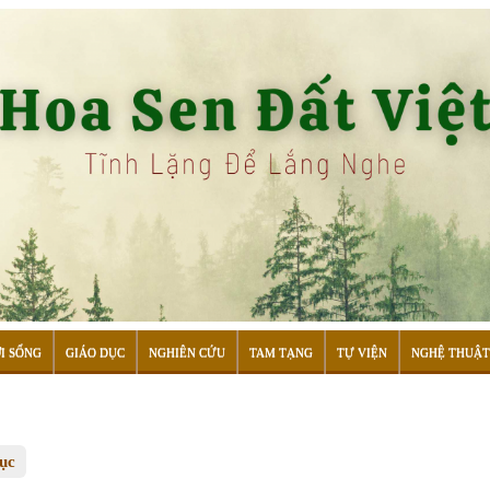
I SỐNG
GIÁO DỤC
NGHIÊN CỨU
TAM TẠNG
TỰ VIỆN
NGHỆ THUẬT
tục