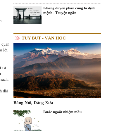
Không duyên phận cũng là định
mệnh - Truyện ngắn
oi
TÙY BÚT - VĂN HỌC
n quân
o lời
t cả
n
sạch.
h đài
Bóng Núi, Dáng Xưa
Bước ngoặt nhiệm mầu