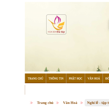
TRANG CHỦ
THÔNG TIN
PHẬT HỌC
VĂN HOÁ
ĐỜ
ĐỌC SÁCH
Trang chủ
Văn Hoá
Nghi lễ - tập 