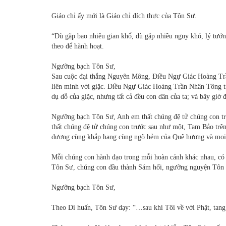
Giáo chỉ ấy mới là Giáo chỉ đích thực của Tôn Sư.
“Dù gặp bao nhiêu gian khổ, dù gặp nhiều nguy khó, lý tưởng
theo để hành hoạt.
Ngưỡng bạch Tôn Sư,
Sau cuộc đại thắng Nguyên Mông, Điều Ngự Giác Hoàng Trầ
liên minh với giặc. Điều Ngự Giác Hoàng Trần Nhân Tông tiế
dụ dỗ của giặc, nhưng tất cả đều con dân của ta; và bây giờ 
Ngưỡng bạch Tôn Sư, Anh em thất chúng đệ tử chúng con tr
thất chúng đệ tử chúng con trước sau như một, Tam Bảo trê
dương cùng khắp hang cùng ngõ hẻm của Quê hương và mọi Qu
Mỗi chúng con hành đạo trong mỗi hoàn cảnh khác nhau, có k
Tôn Sư, chúng con đầu thành Sám hối, ngưỡng nguyện Tôn Sư
Ngưỡng bạch Tôn Sư,
Theo Di huấn, Tôn Sư dạy: “…sau khi Tôi về với Phật, tang 