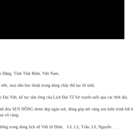
họ Đặng, Tỉnh Thái Bình, Việt Nam;
 ước, mọi nền học thuật trong dòng chảy thế tục tử sinh;
 Đại Việt, kế tục tâm tông của Lịch Đại Tổ Sư xuyên suốt qua các thời đại;
hành đóa SEN HỒNG thơm đẹp ngàn nơi, đóng góp nét vàng son kiên trinh bất h
oại vô cùng;
Thống trong dòng lịch sử Việt từ Đinh, Lê, Lý, Trần, Lê, Nguyễn …