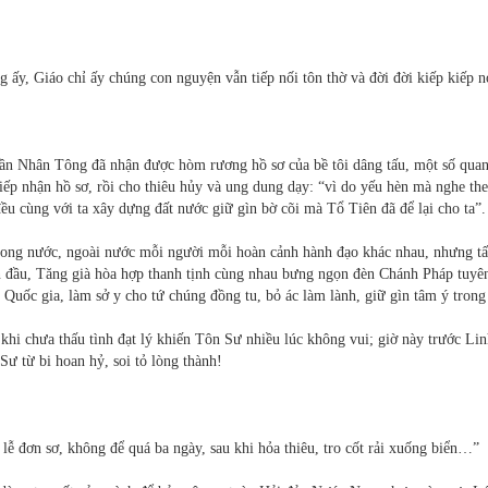
 ấy, Giáo chỉ ấy chúng con nguyện vẫn tiếp nối tôn thờ và đời đời kiếp kiếp n
n Nhân Tông đã nhận được hòm rương hồ sơ của bề tôi dâng tấu, một số qua
p nhận hồ sơ, rồi cho thiêu hủy và ung dung dạy: “vì do yếu hèn mà nghe the
đều cùng với ta xây dựng đất nước giữ gìn bờ cõi mà Tổ Tiên đã để lại cho ta”.
ong nước, ngoài nước mỗi người mỗi hoàn cảnh hành đạo khác nhau, nhưng tấ
n đầu, Tăng già hòa hợp thanh tịnh cùng nhau bưng ngọn đèn Chánh Pháp tuyê
ốc gia, làm sở y cho tứ chúng đồng tu, bỏ ác làm lành, giữ gìn tâm ý trong 
hi chưa thấu tình đạt lý khiến Tôn Sư nhiều lúc không vui; giờ này trước Lin
 từ bi hoan hỷ, soi tỏ lòng thành!
lễ đơn sơ, không để quá ba ngày, sau khi hỏa thiêu, tro cốt rải xuống biển…”