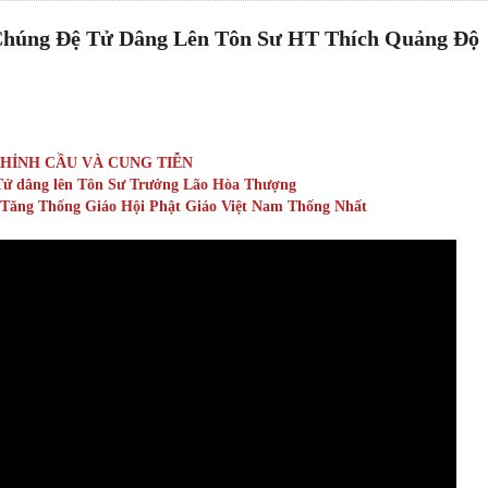
Chúng Đệ Tử Dâng Lên Tôn Sư HT Thích Quảng Độ
THỈNH CẦU VÀ CUNG TIỄN
ử dâng lên Tôn Sư Trưởng Lão Hòa Thượng
Tăng Thống Giáo Hội Phật Giáo Việt Nam Thống Nhất