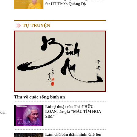
Sư HT Thích Quảng Độ
TỰ TRUYỆN
Tìm về cuộc sống bình an
Lời tự thuật của Thi sĩ HỮU
LOAN, tác giả "MÀU TÍM HOA
oại,
SIM"
Làm chủ bản thân mình: Gió lớn