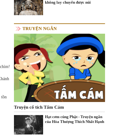
không lay chuyển được núi
TRUYỆN NGẮN
 chìm!
Chánh
 tồn
Truyện cổ tích Tấm Cám
Hạt cơm cúng Phật - Truyện ngắn
của Hòa Thượng Thích Nhất Hạnh