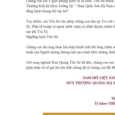
Chúng con xin Y giáo phụng hành và tự hiểu: Tôn Sư muốn 
Thường Kiệt đã Hịch Tướng Sỹ: “ Nam Quốc Sơn Hà Nam đế 
đẵng hành khang thủ bại hư”.
Tuy nhiên, xin Tôn Sư cho phép chúng con lưu lại Tro cốt
Ni, Phật tử trong và ngoài nước chưa có nhân duyên chiêm b
sau khi Trà Tỳ.
Ngưỡng bạch Tôn Sư,
Chúng con đã cùng nhau hòa hợp thanh tịnh hết lòng chăm s
huấn của Người nhưng không làm sao tránh khỏi những thiếu
Giờ cung nghinh Kim Quang Tôn Sư đã đến, chúng con xin c
phân thân vô số gia hộ cho thất chúng đệ tử chúng con Bồ Đ
NAM MÔ VIỆT NA
HÚY THƯỢNG QUẢNG HẠ Đ
Th
Tỳ kheo T