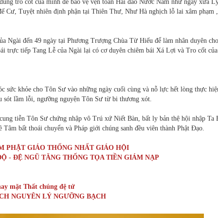
dùng tro cốt của mình để bảo vệ vẹn toàn Hải đảo Nước Nam như ngày xưa L
Cư, Tuyệt nhiên định phận tại Thiên Thư, Như Hà nghịch lỗ lai xâm phạm 
 của Ngài đến 49 ngày tại Phương Trượng Chùa Từ Hiếu để làm nhân duyên ch
ái trực tiếp Tang Lễ của Ngài lại có cơ duyên chiêm bái Xá Lợi và Tro cốt củ
óc sức khỏe cho Tôn Sư vào những ngày cuối cùng và nỗ lực hết lòng thực hiệ
 sót lầm lỗi, ngưỡng nguyện Tôn Sư từ bi thương xót.
ung tiễn Tôn Sư chứng nhập vô Trú xứ Niết Bàn, bất ly bản thệ hội nhập Ta 
ề Tâm bất thoái chuyển và Pháp giới chúng sanh đều viên thành Phật Đạo.
M PHẬT GIÁO THỐNG NHẤT GIÁO HỘI
Ộ - ĐỆ NGŨ TĂNG THỐNG TỌA TIỀN GIÁM NẠP
ay mặt Thất chúng đệ tử
HÍCH NGUYÊN LÝ NGƯỠNG BẠCH