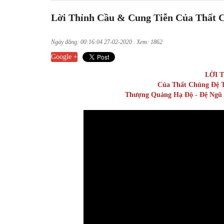
Lời Thỉnh Cầu & Cung Tiễn Của Thất 
Ngày đăng: 00:16:04 27-02-2020 . Xem: 1862
Google +
LỜI 
Của Thất Chúng Đệ T
Thượng Quảng Hạ Độ - Đệ Ngũ 