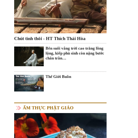
Chút tình thôi - HT Thích Thái Hòa
Bên suối vắng trời cao trăng lồng
lộng, kiếp phù sinh còn nặng bước
chân trần…
Thế Giới Buồn
ẨM THỰC PHẬT GIÁO