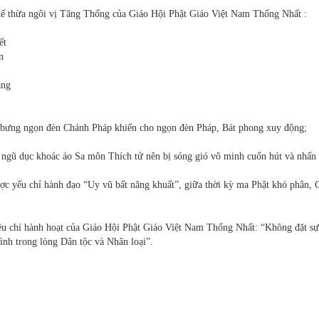
 kế thừa ngôi vị Tăng Thống của Giáo Hội Phật Giáo Việt Nam Thống Nhất :
ết
n
ang
bưng ngọn đèn Chánh Pháp khiến cho ngọn đèn Pháp, Bát phong xuy động;
gũ dục khoác áo Sa môn Thích tử nên bị sóng gió vô minh cuốn hút và nhấn
c yếu chỉ hành đạo “Uy vũ bất năng khuất”, giữa thời kỳ ma Phật khó phân, 
iêu chí hành hoạt của Giáo Hội Phật Giáo Việt Nam Thống Nhất: “Không đặt sự
mình trong lòng Dân tộc và Nhân loại”.