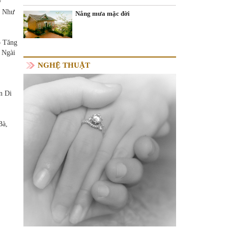
ý
, Như
Nắng mưa mặc đời
o Tăng
a Ngài
NGHỆ THUẬT
n Di
Bà,