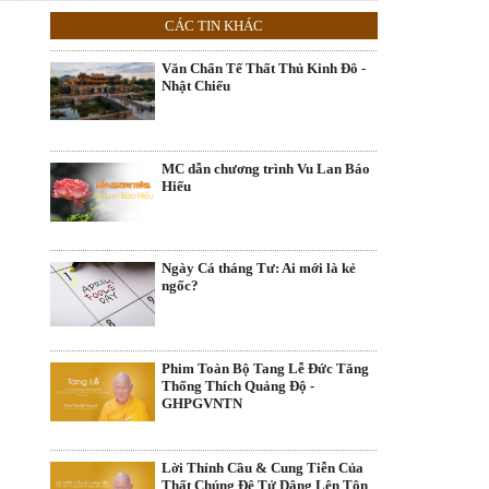
CÁC TIN KHÁC
Văn Chẩn Tế Thất Thủ Kinh Đô -
Nhật Chiếu
MC dẫn chương trình Vu Lan Báo
Hiếu
Ngày Cá tháng Tư: Ai mới là kẻ
ngốc?
Phim Toàn Bộ Tang Lễ Đức Tăng
Thống Thích Quảng Độ -
GHPGVNTN
Lời Thỉnh Cầu & Cung Tiễn Của
Thất Chúng Đệ Tử Dâng Lên Tôn