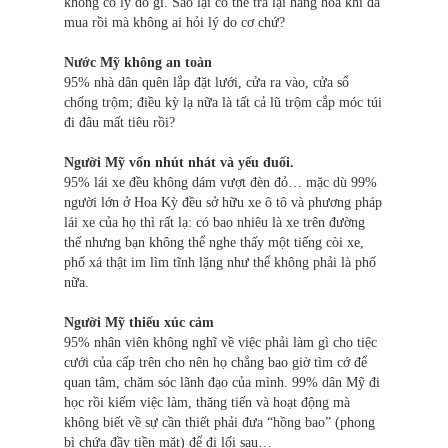
không có lý do gì. Sao lại có thể trả lại hàng hóa khi đã
mua rồi mà không ai hỏi lý do cơ chứ?
Nước Mỹ không an toàn
95% nhà dân quên lắp đặt lưới, cửa ra vào, cửa sổ
chống trộm; điều kỳ lạ nữa là tất cả lũ trộm cắp móc túi
đi đâu mất tiêu rồi?
Người Mỹ vốn nhút nhát và yếu đuối.
95% lái xe đều không dám vượt đèn đỏ… mặc dù 99%
người lớn ở Hoa Kỳ đều sở hữu xe ô tô và phương pháp
lái xe của họ thì rất lạ: có bao nhiêu là xe trên đường
thế nhưng bạn không thể nghe thấy một tiếng còi xe,
phố xá thật im lìm tĩnh lặng như thể không phải là phố
nữa.
Người Mỹ thiếu xúc cảm
95% nhân viên không nghĩ về việc phải làm gì cho tiệc
cưới của cấp trên cho nên họ chẳng bao giờ tìm cớ để
quan tâm, chăm sóc lãnh đạo của mình. 99% dân Mỹ đi
học rồi kiếm việc làm, thăng tiến và hoạt động mà
không biết về sự cần thiết phải đưa “hồng bao” (phong
bì chứa đầy tiền mặt) để đi lối sau…