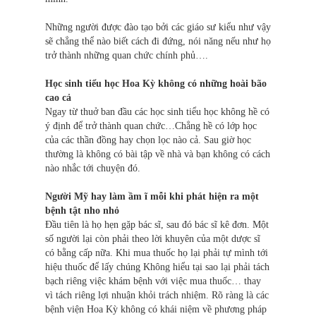
Những người được đào tạo bởi các giáo sư kiểu như vậy
sẽ chẳng thể nào biết cách đi đứng, nói năng nếu như họ
trở thành những quan chức chính phủ….
Học sinh tiểu học Hoa Kỳ không có những hoài bão
cao cả
Ngay từ thuở ban đầu các học sinh tiểu học không hề có
ý định để trở thành quan chức…Chẳng hề có lớp học
của các thần đồng hay chọn lọc nào cả. Sau giờ học
thường là không có bài tập về nhà và bạn không có cách
nào nhắc tới chuyện đó.
Người Mỹ hay làm ầm ĩ mỗi khi phát hiện ra một
bệnh tật nho nhỏ
Đầu tiên là họ hẹn gặp bác sĩ, sau đó bác sĩ kê đơn. Một
số người lại còn phải theo lời khuyên của một dược sĩ
có bằng cấp nữa. Khi mua thuốc họ lại phải tự mình tới
hiệu thuốc để lấy chúng Không hiểu tại sao lại phải tách
bạch riêng việc khám bệnh với việc mua thuốc… thay
vì tách riêng lợi nhuận khỏi trách nhiệm. Rõ ràng là các
bệnh viện Hoa Kỳ không có khái niệm về phương pháp