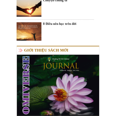
Chuyện chúng ta
8 Điều nên học trên đời
GIỚI THIỆU SÁCH MỚI