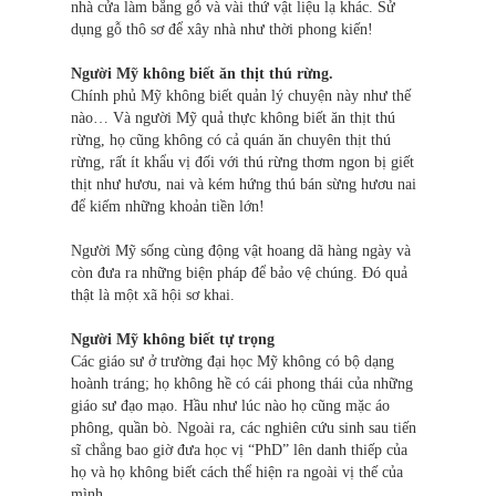
nhà cửa làm bằng gỗ và vài thứ vật liệu lạ khác. Sử
dụng gỗ thô sơ để xây nhà như thời phong kiến!
Người Mỹ không biết ăn thịt thú rừng.
Chính phủ Mỹ không biết quản lý chuyện này như thế
nào… Và người Mỹ quả thực không biết ăn thịt thú
rừng, họ cũng không có cả quán ăn chuyên thịt thú
rừng, rất ít khẩu vị đối với thú rừng thơm ngon bị giết
thịt như hươu, nai và kém hứng thú bán sừng hươu nai
để kiếm những khoản tiền lớn!
Người Mỹ sống cùng động vật hoang dã hàng ngày và
còn đưa ra những biện pháp để bảo vệ chúng. Đó quả
thật là một xã hội sơ khai.
Người Mỹ không biết tự trọng
Các giáo sư ở trường đại học Mỹ không có bộ dạng
hoành tráng; họ không hề có cái phong thái của những
giáo sư đạo mạo. Hầu như lúc nào họ cũng mặc áo
phông, quần bò. Ngoài ra, các nghiên cứu sinh sau tiến
sĩ chẳng bao giờ đưa học vị “PhD” lên danh thiếp của
họ và họ không biết cách thể hiện ra ngoài vị thế của
mình.