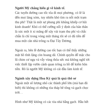
Người Mỹ chẳng hiểu gì về kinh tế.
Các tuyến đường cao tốc tỏa đi mọi phương, có lẽ là
đến mọi làng xóm, tuy nhiên khó tìm ra nổi một trạm
thu phí! Thật là một sự phung phí khủng khiếp cơ hội
kinh doanh! Khó có thể cưỡng nổi ý định của bản thân
là xúc một ít xi măng để xây vài trạm thu phí và chắc
chắn là chỉ trong vòng một tháng tôi sẽ có đủ tiền để
mua một căn nhà trông ra Đại Tây Dương.
Ngoài ra, bên lề đường cao tốc bạn có thể thấy những
mặt hồ tĩnh lặng còn hoang dã. Chính quyền để mặc cho
lũ chim cư ngụ và vẫy vùng thỏa sức mà không nghĩ tới
việc thiết lập vườn cảnh quan trông ra hồ để kiếm bộn
tiền. Rõ là người Mỹ không có cái đầu làm kinh tế.
Ngành xây dựng Hoa Kỳ quả là quá thô sơ
Ngoài một số lượng nhỏ các thành phố lớn (mà bạn đã
biết) thì không có những tòa tháp bê tông và gạch chọc
trời…
Hình như Mỹ không có các tòa nhà bằng gạch. Hầu hết