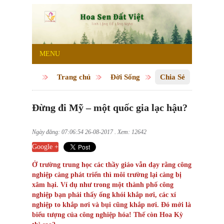
MENU
Trang chủ
Đời Sống
Chia Sẻ
Đừng đi Mỹ – một quốc gia lạc hậu?
Ngày đăng: 07:06:54 26-08-2017 . Xem: 12642
Google +
Ở trường trung học các thầy giáo vẫn dạy rằng công
nghiệp càng phát triển thì môi trường lại càng bị
xâm hại. Ví dụ như trong một thành phố công
nghiệp bạn phải thấy ống khói khắp nơi, các xí
nghiệp to khắp nơi và bụi cũng khắp nơi. Đó mới là
biểu tượng của công nghiệp hóa! Thế còn Hoa Kỳ