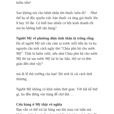
kiếm tiền!
Sao không nói cho bệnh nhân tên thuốc luôn đi? …Như
thế họ sẽ độc quyền việc bán thuốc và tăng giá thuốc lên
8 hay 10 lần. Có biết bao nhiêu cơ hội kinh doanh tốt
mà họ không biết tận dụng?
Người Mỹ về phương diện tinh thần là trống rỗng
Đa số người Mỹ nói câu cảm tạ trước mỗi bữa ăn và họ
nguyện cầu một cách ngây thơ “Chúa phù hộ cho nước
Mỹ”. Thật là buồn cười; nếu như Chúa phù hộ cho nước
Mỹ thì tại sao nước Mỹ lại bị lạc hậu, thô sơ và đơn
giản đến như vậy?
mà đi lễ thủ trưởng của bạn! Đó mới là cái cách thời
thượng…
Người Mỹ không có khái niệm thời gian. Với bất kể thứ
gì, họ đều đứng vào hàng để chờ đợi….
Cửa hàng ở Mỹ thật vô nghĩa
Bạn vẫn có thể trả lại hàng sau khi mua vài tuần mà