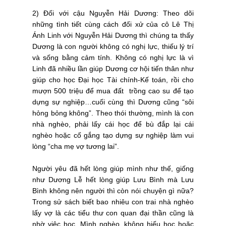
2) Đối với cậu Nguyễn Hải Dương: Theo dõi
những tình tiết cùng cách đối xử của cô Lê Thị
Ánh Linh với Nguyễn Hải Dương thì chúng ta thấy
Dương là con người không có nghị lực, thiếu lý trí
và sống bằng cảm tính. Không có nghị lực là vì
Linh đã nhiều lần giúp Dương cơ hội tiến thân như
giúp cho học Đại học Tài chính-Kế toán, rồi cho
mượn 500 triệu để mua đất trồng cao su để tạo
dựng sự nghiệp…cuối cùng thì Dương cũng “sôi
hỏng bỏng không”. Theo thói thường, mình là con
nhà nghèo, phải lấy cái học để bù đắp lại cái
nghèo hoặc cố gắng tạo dựng sự nghiệp làm vui
lòng “cha mẹ vợ tương lai”.
Người yêu đã hết lòng giúp mình như thế, giống
như Dương Lễ hết lòng giúp Lưu Bình mà Lưu
Bình không nên người thì còn nói chuyện gì nữa?
Trong sử sách biết bao nhiêu con trai nhà nghèo
lấy vợ là các tiểu thư con quan đại thần cũng là
nhờ việc học. Mình nghèo, không hiếu học hoặc