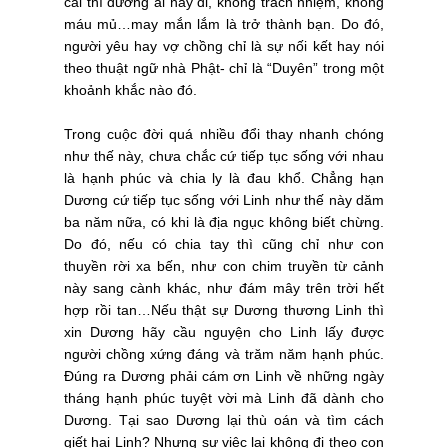
cái thì đường ai nấy đi, không trách nhiệm, không
máu mủ…may mắn lắm là trở thành bạn. Do đó,
người yêu hay vợ chồng chỉ là sự nối kết hay nói
theo thuật ngữ nhà Phật- chỉ là “Duyên” trong một
khoảnh khắc nào đó.
Trong cuộc đời quá nhiều đổi thay nhanh chóng
như thế này, chưa chắc cứ tiếp tục sống với nhau
là hạnh phúc và chia ly là đau khổ. Chẳng hạn
Dương cứ tiếp tục sống với Linh như thế này dăm
ba năm nữa, có khi là địa ngục không biết chừng.
Do đó, nếu có chia tay thì cũng chỉ như con
thuyền rời xa bến, như con chim truyền từ cảnh
này sang cành khác, như đám mây trên trời hết
hợp rồi tan…Nếu thật sự Dương thương Linh thì
xin Dương hãy cầu nguyện cho Linh lấy được
người chồng xứng đáng và trăm năm hạnh phúc.
Đúng ra Dương phải cám ơn Linh về những ngày
tháng hạnh phúc tuyệt vời mà Linh đã dành cho
Dương. Tại sao Dương lại thù oán và tìm cách
giết hại Linh? Nhưng sự việc lại không đi theo con