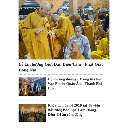
Lễ tấn hương Giới Đàn Diệu Tâm - Phật Giáo
Đồng Nai
Hạnh cúng dường - Trùng tu chùa
Vạn Phước Quán Âm - Thành Phố
Huế.
Khóa tu mùa hè 2019 tại Tu viện
Bát Nhã( Bảo Lộc-Lâm Đồng) -
Đêm Tri ân cảm động.