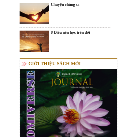
Chuyện chúng ta
8 Điều nên học trên đời
GIỚI THIỆU SÁCH MỚI