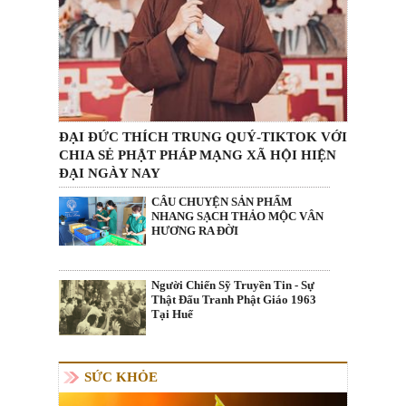
ĐẠI ĐỨC THÍCH TRUNG QUÝ-TIKTOK VỚI
CHIA SẺ PHẬT PHÁP MẠNG XÃ HỘI HIỆN
ĐẠI NGÀY NAY
CÂU CHUYỆN SẢN PHẨM
NHANG SẠCH THẢO MỘC VÂN
HƯƠNG RA ĐỜI
Người Chiến Sỹ Truyền Tin - Sự
Thật Đấu Tranh Phật Giáo 1963
Tại Huế
SỨC KHỎE