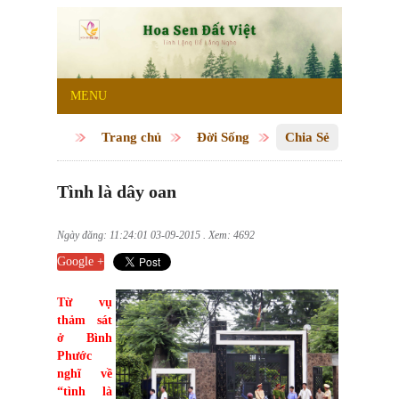
MENU
Trang chủ
Đời Sống
Chia Sẻ
Tình là dây oan
Ngày đăng: 11:24:01 03-09-2015 . Xem: 4692
Google +
Từ vụ
thảm sát
ở Bình
Phước
nghĩ về
“tình là