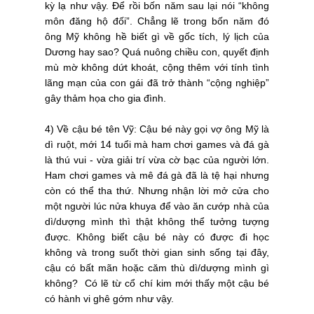
kỳ lạ như vậy. Để rồi bốn năm sau lại nói “không
môn đăng hộ đối”. Chẳng lẽ trong bốn năm đó
ông Mỹ không hề biết gì về gốc tích, lý lịch của
Dương hay sao? Quá nuông chiều con, quyết định
mù mờ không dứt khoát, cộng thêm với tính tình
lãng mạn của con gái đã trở thành “cộng nghiệp”
gây thảm họa cho gia đình.
4) Về cậu bé tên Vỹ: Cậu bé này gọi vợ ông Mỹ là
dì ruột, mới 14 tuổi mà ham chơi games và đá gà
là thú vui - vừa giải trí vừa cờ bạc của người lớn.
Ham chơi games và mê đá gà đã là tệ hại nhưng
còn có thể tha thứ. Nhưng nhận lời mở cửa cho
một người lúc nửa khuya để vào ăn cướp nhà của
dì/dượng mình thì thật không thể tưởng tượng
được. Không biết cậu bé này có được đi học
không và trong suốt thời gian sinh sống tại đây,
cậu có bất mãn hoặc căm thù dì/dượng mình gì
không? Có lẽ từ cổ chí kim mới thấy một cậu bé
có hành vi ghê gớm như vậy.