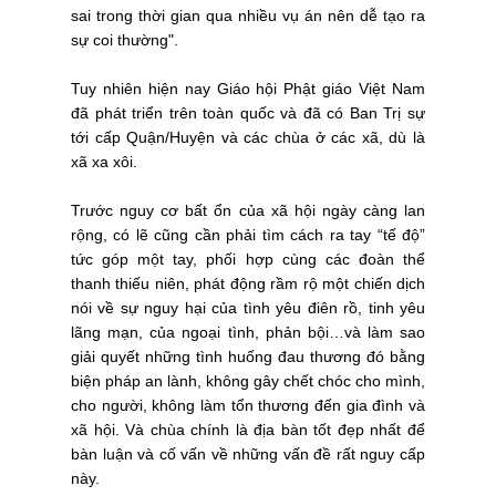
sai trong thời gian qua nhiều vụ án nên dễ tạo ra
sự coi thường".
Tuy nhiên hiện nay Giáo hội Phật giáo Việt Nam
đã phát triển trên toàn quốc và đã có Ban Trị sự
tới cấp Quận/Huyện và các chùa ở các xã, dù là
xã xa xôi.
Trước nguy cơ bất ổn của xã hội ngày càng lan
rộng, có lẽ cũng cần phải tìm cách ra tay “tế độ”
tức góp một tay, phối hợp cùng các đoàn thể
thanh thiếu niên, phát động rầm rộ một chiến dịch
nói về sự nguy hại của tình yêu điên rồ, tinh yêu
lãng mạn, của ngoại tình, phản bội…và làm sao
giải quyết những tình huống đau thương đó bằng
biện pháp an lành, không gây chết chóc cho mình,
cho người, không làm tổn thương đến gia đình và
xã hội. Và chùa chính là địa bàn tốt đẹp nhất để
bàn luận và cố vấn về những vấn đề rất nguy cấp
này.