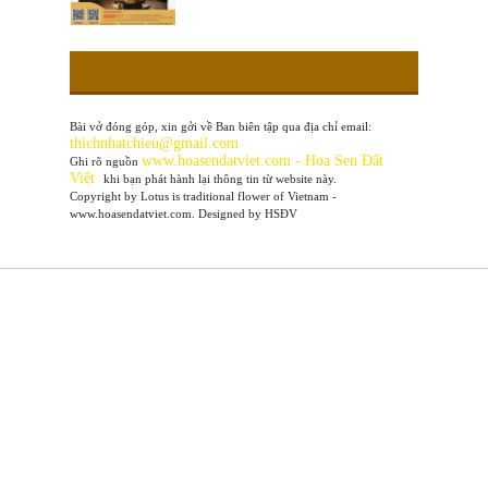
Bài vở đóng góp, xin gởi về Ban biên tập qua địa chỉ email:
thichnhatchieu@gmail.com
www
.hoasendatviet.com - Hoa Sen Đất
Ghi rõ nguồn
Việt
khi bạn phát hành lại thông tin từ website này.
Copyright by Lotus is traditional flower of Vietnam -
www.hoasendatviet.com. Designed by HSĐV