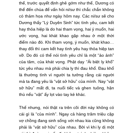
thế, trước quyết định ghê gớm như thế, Dương có
thể đến chùa để vấn hỏi ni/sư thì chắc chắn không
có thảm họa như ngày hôm nay. Các ni/sư sẽ cho
Dương thấy “Lý Duyên Sinh” tức tình yêu, cam kết
hay thỏa hiệp là do hai tham vọng, hai ý muốn, hai
ước vọng, hai khát khao gặp nhau ở một thời
điểm nào đó. Khi tham vọng, ý muốn, khát khao…
thay đổi thì cam kết hay tình yêu hay thỏa hiệp tan
vỡ. Do đó có thể nói tình yêu chỉ là một “ảo ảnh”
của tâm, của khát vọng. Phật dạy “Ái biệt ly khổ”
tức yêu nhau mà phải chia ly thì đau khổ. Đau khổ
là thường tình vì người ta tưởng rằng cái người
mà ta đang yêu là “vật sở hữu” của mình. Nay “vật
sở hữu” mất đi, ta nuối tiếc và ghen tuông, hận
thù nếu “vật” ấy lọt vào tay kẻ khác.
Thế nhưng, nói thật ra trên cõi đời này không có
cái gì là “của mình”. Ngay cả hàng trăm triệu cặp
vợ chồng đang sinh sống với nhau kia cũng không
phải là “vật sở hữu” của nhau. Bởi vì khi ly dị một