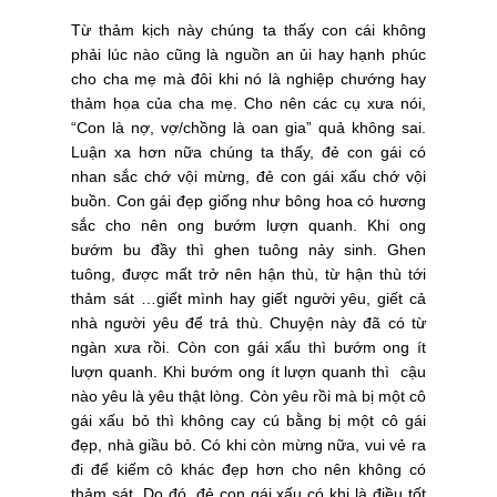
Từ thảm kịch này chúng ta thấy con cái không
phải lúc nào cũng là nguồn an ủi hay hạnh phúc
cho cha mẹ mà đôi khi nó là nghiệp chướng hay
thảm họa của cha mẹ. Cho nên các cụ xưa nói,
“Con là nợ, vợ/chồng là oan gia” quả không sai.
Luận xa hơn nữa chúng ta thấy, đẻ con gái có
nhan sắc chớ vội mừng, đẻ con gái xấu chớ vội
buồn. Con gái đẹp giống như bông hoa có hương
sắc cho nên ong bướm lượn quanh. Khi ong
bướm bu đầy thì ghen tuông nảy sinh. Ghen
tuông, được mất trở nên hận thù, từ hận thù tới
thảm sát …giết mình hay giết người yêu, giết cả
nhà người yêu để trả thù. Chuyện này đã có từ
ngàn xưa rồi. Còn con gái xấu thì bướm ong ít
lượn quanh. Khi bướm ong ít lượn quanh thì cậu
nào yêu là yêu thật lòng. Còn yêu rồi mà bị một cô
gái xấu bỏ thì không cay cú bằng bị một cô gái
đẹp, nhà giầu bỏ. Có khi còn mừng nữa, vui vẻ ra
đi để kiếm cô khác đẹp hơn cho nên không có
thảm sát. Do đó, đẻ con gái xấu có khi là điều tốt