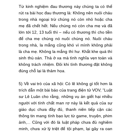
Từ kinh nghiệm đau thương này chúng ta có thể
rút ra bài học đau thương là: Không nên nuôi cháu
trong nhà ngoại trừ chúng nó còn nhỏ hoặc cha
mẹ đã chết hết. Nếu chúng nó còn cha mẹ và đã
lớn tới 12, 13 tuổi thì – nếu có thương thì cho tiền
để cha mẹ chúng nó nuôi chúng nó. Nuôi cháu
trong nhà, la mắng cũng khó vì mình không phải
là cha mẹ. Không la mắng thì hư. Khắt khe quá thì
sinh thù oán. Thà ở xa mà tình nghĩa vẹn toàn và
không trách nhiệm. Đôi khi tình thương đặt không
đúng chỗ lại là thảm họa.
5) Về vai trò của xã hội: Có lẽ không gì tốt hơn là
trích dẫn một bài báo của trang điện tử VOV, “Luật
sư Lê Luân cho rằng, những vụ án giết hại nhiều
người với tính chất man rợ này là kết quả của sự
giáo dục chưa đầy đủ, thanh niên tiếp cận các
thông tin mang tính bạo lực từ game, truyện, phim
ảnh,... Cũng với đó là luật pháp chưa đủ nghiêm
minh, chưa xử lý triệt để tội phạm, lại gây ra oan