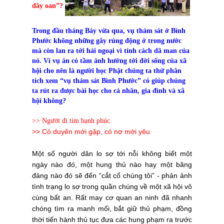
dây oan”?
Trong đầu tháng Bảy vừa qua, vụ thảm sát ở Bình
Phước không những gây rúng động ở trong nước
mà còn lan ra tới hải ngoại vì tính cách dã man của
nó. Vì vụ án có tầm ảnh hưởng tới đời sống của xã
hội cho nên là người học Phật chúng ta thử phân
tích xem “vụ thảm sát Bình Phước” có giúp chúng
ta rút ra được bài học cho cá nhân, gia đình và xã
hội không?
>> Người đi tìm hạnh phúc
>> Có duyên mới gặp, có nợ mới yêu
Một số người dân lo sợ tớ
i
nỗi không biết một
ngày nào đó, một hung thủ nào hay một băng
đảng nào đó sẽ đến “cắt cổ chúng tôi” - phản ảnh
tình trạng lo sợ trong quần chúng về một xã hội vô
cùng bất an. Rất may cơ quan an ninh đã nhanh
chóng tìm ra manh mối, bắt giữ thủ phạm, đồng
thời tiến hành thủ tục đưa các hung phạm ra trước