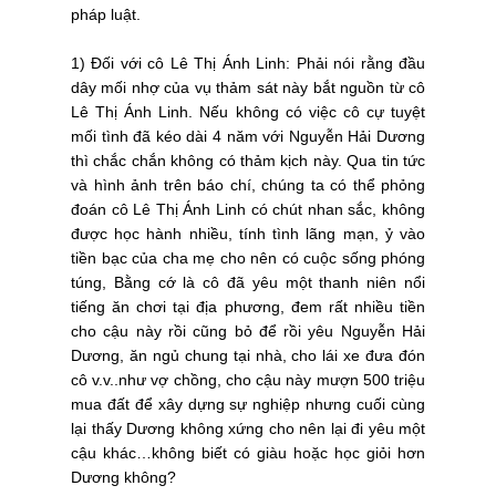
pháp luật.
1) Đối với cô Lê Thị Ánh Linh: Phải nói rằng đầu
dây mối nhợ của vụ thảm sát này bắt nguồn từ cô
Lê Thị Ánh Linh. Nếu không có việc cô cự tuyệt
mối tình đã kéo dài 4 năm với Nguyễn Hải Dương
thì chắc chắn không có thảm kịch này. Qua tin tức
và hình ảnh trên báo chí, chúng ta có thể phỏng
đoán cô Lê Thị Ánh Linh có chút nhan sắc, không
được học hành nhiều, tính tình lãng mạn, ỷ vào
tiền bạc của cha mẹ cho nên có cuộc sống phóng
túng, Bằng cớ là cô đã yêu một thanh niên nổi
tiếng ăn chơi tại địa phương, đem rất nhiều tiền
cho cậu này rồi cũng bỏ để rồi yêu Nguyễn Hải
Dương, ăn ngủ chung tại nhà, cho lái xe đưa đón
cô v.v..như vợ chồng, cho cậu này mượn 500 triệu
mua đất để xây dựng sự nghiệp nhưng cuối cùng
lại thấy Dương không xứng cho nên lại đi yêu một
cậu khác…không biết có giàu hoặc học giỏi hơn
Dương không?