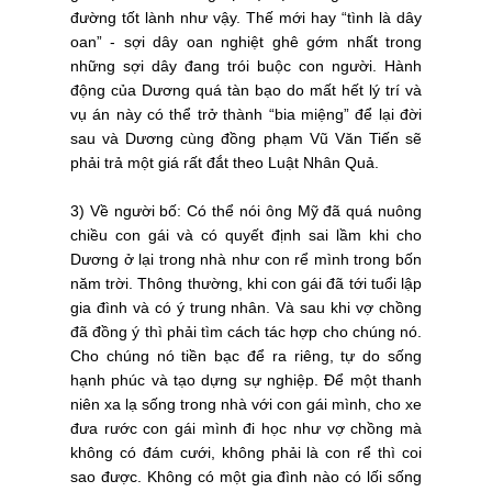
đường tốt lành như vậy. Thế mới hay “tình là dây
oan” - sợi dây oan nghiệt ghê gớm nhất trong
những sợi dây đang trói buộc con người. Hành
động của Dương quá tàn bạo do mất hết lý trí và
vụ án này có thể trở thành “bia miệng” để lại đời
sau và Dương cùng đồng phạm Vũ Văn Tiến sẽ
phải trả một giá rất đắt theo Luật Nhân Quả.
3) Về người bố: Có thể nói ông Mỹ đã quá nuông
chiều con gái và có quyết định sai lầm khi cho
Dương ở lại trong nhà như con rể mình trong bốn
năm trời. Thông thường, khi con gái đã tới tuổi lập
gia đình và có ý trung nhân. Và sau khi vợ chồng
đã đồng ý thì phải tìm cách tác hợp cho chúng nó.
Cho chúng nó tiền bạc để ra riêng, tự do sống
hạnh phúc và tạo dựng sự nghiệp. Để một thanh
niên xa lạ sống trong nhà với con gái mình, cho xe
đưa rước con gái mình đi học như vợ chồng mà
không có đám cưới, không phải là con rể thì coi
sao được. Không có một gia đình nào có lối sống