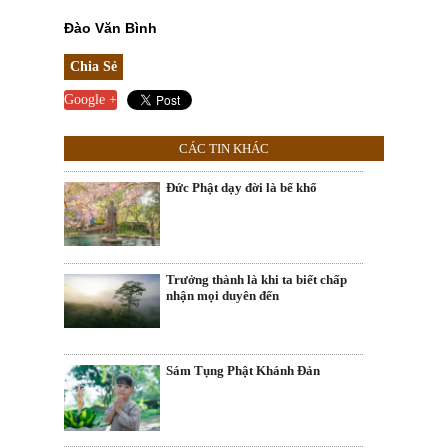
Đào Văn Bình
Chia Sẻ
Google +
CÁC TIN KHÁC
Đức Phật dạy đời là bể khổ
Trưởng thành là khi ta biết chấp
nhận mọi duyên đến
Sám Tụng Phật Khánh Đản