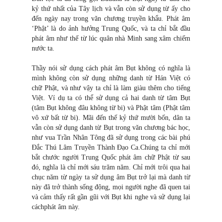
kỷ thứ nhất của Tây lịch và vẫn còn sử dụng từ ấy cho
đến ngày nay trong văn chương truyền khẩu. Phát âm
‘Phật’ là do ảnh hưởng Trung Quốc, và ta chỉ bắt đầu
phát âm như thế từ lúc quân nhà Minh sang xâm chiếm
nước ta.
Thầy nói sử dụng cách phát âm Bụt không có nghĩa là
mình không còn sử dụng những danh từ Hán Việt có
chữ Phật, và như vậy ta chỉ là làm giàu thêm cho tiếng
Việt. Ví dụ ta có thể sử dụng cả hai danh từ tâm Bụt
(tâm Bụt không đâu không từ bi) và Phật tâm (Phật tâm
vô xứ bất từ bi). Mãi đến thế kỷ thứ mười bốn, dân ta
vẫn còn sử dụng danh từ Bụt trong văn chương bác học,
như vua Trần Nhân Tông đã sử dụng trong các bài phú
Đắc Thú Lâm Truyền Thành Đạo Ca.Chúng ta chỉ mới
bắt chước người Trung Quốc phát âm chữ Phật từ sau
đó, nghĩa là chỉ mới sáu trăm năm. Chỉ mới trôi qua hai
chục năm từ ngày ta sử dụng âm Bụt trở lại mà danh từ
này đã trở thành sống động, mọi người nghe đã quen tai
và cảm thấy rất gần gũi với Bụt khi nghe và sử dụng lại
cáchphát âm này.