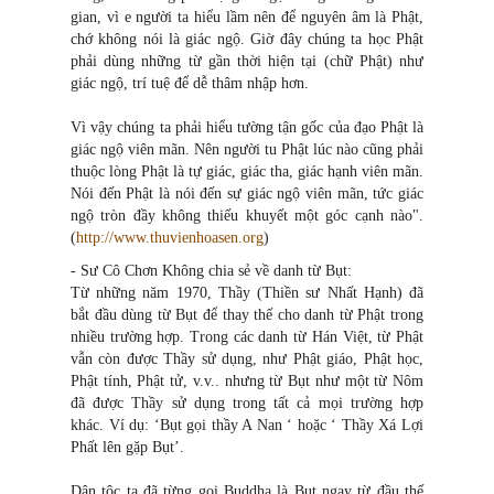
gian, vì e người ta hiểu lầm nên để nguyên âm là Phật,
chớ không nói là giác ngộ. Giờ đây chúng ta học Phật
phải dùng những từ gần thời hiện tại (chữ Phật) như
giác ngộ, trí tuệ để dễ thâm nhập hơn.
Vì vậy chúng ta phải hiểu tường tận gốc của đạo Phật là
giác ngộ viên mãn. Nên người tu Phật lúc nào cũng phải
thuộc lòng Phật là tự giác, giác tha, giác hạnh viên mãn.
Nói đến Phật là nói đến sự giác ngộ viên mãn, tức giác
ngộ tròn đầy không thiếu khuyết một góc cạnh nào".
(
http://www.thuvienhoasen.org
)
- Sư Cô Chơn Không chia sẻ về danh từ Bụt:
Từ những năm 1970, Thầy (Thiền sư Nhất Hạnh) đã
bắt đầu dùng từ Bụt để thay thế cho danh từ Phật trong
nhiều trường hợp. Trong các danh từ Hán Việt, từ Phật
vẫn còn được Thầy sử dụng, như Phật giáo, Phật học,
Phật tính, Phật tử, v.v.. nhưng từ Bụt như một từ Nôm
đã được Thầy sử dụng trong tất cả mọi trường hợp
khác. Ví dụ: ‘Bụt gọi thầy A Nan ‘ hoặc ‘ Thầy Xá Lợi
Phất lên gặp Bụt’.
Dân tộc ta đã từng gọi Buddha là Bụt ngay từ đầu thế