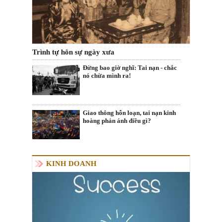
Trình tự hôn sự ngày xưa
Đừng bao giờ nghĩ: Tai nạn - chắc
nó chừa mình ra!
Giao thông hỗn loạn, tai nạn kinh
hoàng phản ánh điều gì?
KINH DOANH