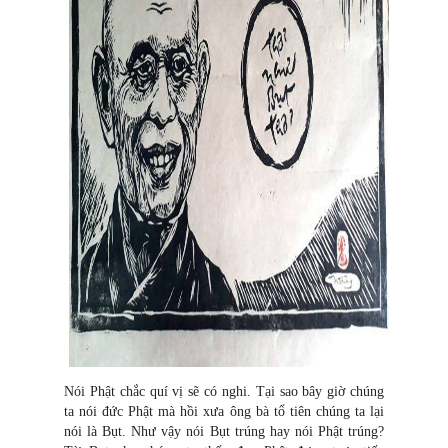
Nói Phật chắc quí vị sẽ có nghi. Tại sao bây giờ chúng
ta nói đức Phật mà hồi xưa ông bà tổ tiên chúng ta lại
nói là Bụt. Như vậy nói Bụt trúng hay nói Phật trúng?