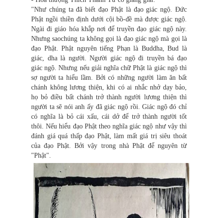
"Như chúng ta đã biết đạo Phật là đạo giác ngộ. Đức
Phật ngồi thiền định dưới cội bồ-đề mà được giác ngộ.
Ngài đi giáo hóa khắp nơi để truyền đạo giác ngộ này.
Nhưng saochúng ta không gọi là đạo giác ngộ mà gọi là
đạo Phật. Phật nguyên tiếng Phạn là Buddha, Bud là
giác, dha là người. Người giác ngộ đi truyền bá đạo
giác ngộ. Nhưng nếu giải nghĩa chữ Phật là giác ngộ thì
sợ người ta hiểu lầm. Bởi có những người làm ăn bất
chánh không lương thiện, khi có ai nhắc nhở dạy bảo,
họ bỏ điều bất chánh trở thành người lương thiện thì
người ta sẽ nói anh ấy đã giác ngộ rồi. Giác ngộ đó chỉ
có nghĩa là bỏ cái xấu, cái dở để trở thành người tốt
thôi. Nếu hiểu đạo Phật theo nghĩa giác ngộ như vậy thì
đánh giá quá thấp đạo Phật, làm mất giá trị siêu thoát
của đạo Phật. Bởi vậy trong nhà Phật để nguyên từ
"Phật".