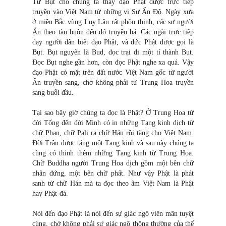
Từ Bụt cho chúng ta thấy đạo Phật được trực tiếp
truyền vào Việt Nam từ những vị Sư Ấn Độ. Ngày xưa
ở miền Bắc vùng Luy Lâu rất phồn thịnh, các sư người
Ấn theo tàu buôn đến đó truyền bá. Các ngài trực tiếp
dạy người dân biết đạo Phật, và đức Phật được gọi là
Bụt. Bụt nguyên là Bud, đọc trạ
i
đi một tí thành Bụt.
Đọc Bụt nghe gần hơn, còn đọc Phật nghe xa quá. Vậy
đạo Phật có mặt trên đất nước Việt Nam gốc từ người
Ấn truyền sang, chớ không phải từ Trung Hoa truyền
sang buổi đầu.
Tại sao bây giờ chúng ta đọc là Phật? Ở Trung Hoa từ
đời Tống đến đời Minh có in những Tạng kinh dịch từ
chữ Phạn, chữ Pali ra chữ Hán rồi tặng cho Việt Nam.
Đời Trần được tặng một Tạng kinh và sau này chúng ta
cũng có thỉnh thêm những Tạng kinh từ Trung Hoa.
Chữ Buddha người Trung Hoa dịch gồm một bên chữ
nhân đứng, một bên chữ phất. Như vậy Phật là phát
sanh từ chữ Hán mà ta đọc theo âm Việt Nam là Phật
hay Phật-đà.
Nói đến đạo Phật là nói đến sự giác ngộ viên mãn tuyệt
cùng, chớ không phải sự giác ngộ thông thường của thế