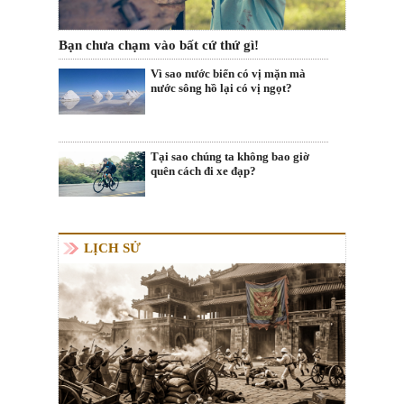
Bạn chưa chạm vào bất cứ thứ gì!
Vì sao nước biển có vị mặn mà
nước sông hồ lại có vị ngọt?
Tại sao chúng ta không bao giờ
quên cách đi xe đạp?
LỊCH SỬ