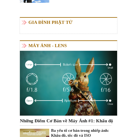
GIA ĐÌNH PHẬT TỬ
MÁY ẢNH - LENS
Những Điểm Cơ Bản về Máy Ảnh #1: Khẩu độ
Ba yếu tố cơ bản trong nhiếp ảnh:
Khẩu độ, tốc độ và ISO