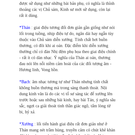
được sử dụng như những bài bản phụ, có nghĩa là thỉnh
thoảng các vị Chủ sám, Kinh sư mới sử dụng, còn lại
rất ít dùng.
*Thán
: giai điệu tương đối đơn giản gần giống như nói
lối trong tuồng, nhịp điệu tự do, ngân dài hay ngắn tùy
thuộc vào Chủ sám diễn xướng. Tính chất hơi buồn
thương, có đôi khi ai oán. Đặc điểm khi diễn xướng
thường chỉ có đàn Nhị đệm phụ họa theo giai điệu chính
- rất ít có dàn nhạc. Ý nghĩa của Thán ai oán, thương
đau nói lên nỗi niềm cảm hoài của các đối tượng âm -
Hương linh, Vong hồn.
*Bạch
: âm nhạc tương tự như Thán nhưng tính chất
không buồn thương mà trong sáng thanh thoát. Nội
dung kinh văn là do các vị tổ sư sáng tác để xướng lên
trước hoặc sau những bài kinh, hay bài Tán, ý nghĩa sâu
sắc, ngợi ca giải thoát tinh thần giác ngộ, tấm lòng từ
bi, hỷ xả.
*Xướng
: lối tiến hành giai điệu rất đơn giản như ở
Thán mang nét trầm hùng, truyền cảm có chút khẻ khàn