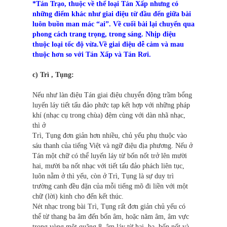
*Tán Trạo, thuộc về thể loại Tán Xấp nhưng có
những điểm khác như giai điệu từ đầu đến giữa bài
luôn buồn man mác “ai”. Về cuối bài lại chuyển qua
phong cách trang trọng, trong sáng. Nhịp điệu
thuộc loại tốc độ vừa.Về giai điệu dễ cảm và mau
thuộc hơn so với Tán Xấp và Tán Rơi.
c) Trì , Tụng:
Nếu như làn điệu Tán giai điệu chuyển động trầm bổng
luyến láy tiết tấu đảo phức tạp kết hợp với những pháp
khí (nhạc cụ trong chùa) đệm cùng với dàn nhã nhạc,
thì ở
Trì, Tụng đơn giản hơn nhiều, chủ yếu phụ thuộc vào
sáu thanh của tiếng Việt và ngữ điệu địa phương. Nếu ở
Tán một chữ có thể luyến láy từ bốn nốt trở lên mười
hai, mười ba nốt nhạc với tiết tấu đảo phách liên tục,
luôn nằm ở thì yếu, còn ở Trì, Tụng là sự duy trì
trường canh đều đặn của mỗi tiếng mõ đi liền với một
chữ (lời) kinh cho đến kết thúc.
Nét nhạc trong bài Trì, Tụng rất đơn giản chủ yếu có
thể từ thang ba âm đến bốn âm, hoặc năm âm, âm vực
trong vòng một quãng 8, âm láy từ hai, ba, bốn nốt và