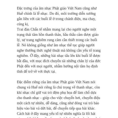
Đặc trưng của âm nhạc Phật giáo Việt Nam cũng như
Huế chính là lễ nhạc. Do đó, môi trường diễn xướng
gắn liền với các buổi lễ ở trong chánh điện, ma chay,
cúng kị,
Trai đàn Chẩn tế nhằm mang lại cho người nghe một
trạng thái tâm hồn thanh thản, hầu thấu cảm được giáo
lý, sự trang nghiêm rung cảm cần thiết trong các buổi
lễ. Nó không giống như âm nhạc thế tục giúp người
nghe thưởng thức nghệ thuật mà không cần yếu tố trang
nghiêm. Ở đây, những bài nhạc tấu lên khi buổi lễ được
bắt đầu, với mục đích chuyển tải những chân lý của đức
Phật đến với mọi người, nhằm hướng nội tâm họ định
tĩnh để trở về với thực tại.
Đặc điểm riêng của âm nhạc Phật giáo Việt Nam nói
chung và Huế nói riêng là chú trọng về thanh nhạc, còn
khí nhạc chỉ giữ vai trò đệm phụ họa để làm chổ dựa
cho thanh nhạc - giúp cho việc chuyển hơi, chuyển điệu
một cách tự nhiên, dễ dàng, cũng như đóng vai trò báo
hiệu vào bài và dứt bài, để chuyển tiếp qua bài khác.
Cách hát ở đây mang yếu tố tự nhiên nghĩa là lối hát