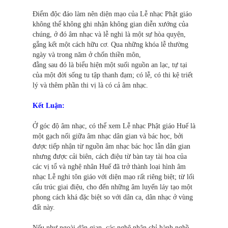
Điểm độc đáo làm nên diện mạo của Lễ nhạc Phật giáo
không thể không ghi nhận không gian diễn xướng của
chúng, ở đó âm nhạc và lễ nghi là một sự hòa quyện,
gắng kết một cách hữu cơ. Qua những khóa lễ thường
ngày và trong năm ở chốn thiền môn,
đằng sau đó là biểu hiện một suối nguồn an lạc, tự tại
của một đời sống tu tập thanh đạm; có lễ, có thi kệ triết
lý và thêm phần thi vị là có cả âm nhạc.
Kết Luận:
Ở góc độ âm nhạc, có thể xem Lễ nhạc Phật giáo Huế là
một gạch nối giữa âm nhạc dân gian và bác học, bởi
được tiếp nhận từ nguồn âm nhạc bác học lẫn dân gian
nhưng được cải biên, cách điệu từ bàn tay tài hoa của
các vị tổ và nghệ nhân Huế đã trở thành loại hình âm
nhạc Lễ nghi tôn giáo với diện mạo rất riêng biệt; từ lối
cấu trúc giai điệu, cho đến những âm luyến láy tạo một
phong cách khá đặc biệt so với dân ca, dân nhạc ở vùng
đất này.
Nếu như ngoài dân gian, các nghệ nhân chỉ hành nghề