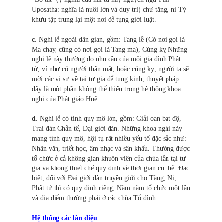
Uposatha: nghĩa là nuôi lớn và duy trì) chư tăng, ni Tỳ
khưu tập trung lại một nơi để tụng giới luật.
c
. Nghi lễ ngoài dân gian, gồm: Tang lễ (Có nơi gọi là
Ma chay, cũng có nơi gọi là Tang ma), Cúng kỵ Những
nghi lễ này thường do nhu cầu của mỗi gia đình Phật
tử, ví như có người thân mất, hoặc cúng kỵ, người ta sẽ
mời các vị sư về tại tư gia để tụng kinh, thuyết pháp…
đây là một phần không thể thiếu trong hệ thống khoa
nghi của Phật giáo Huế.
d
. Nghi lễ có tính quy mô lớn, gồm: Giải oan bạt độ,
Trai đàn Chẩn tế, Đại giới đàn. Những khoa nghi này
mang tính quy mô, hội tụ rất nhiều yếu tố đặc sắc như:
Nhân văn, triết học, âm nhạc và sân khấu. Thường được
tổ chức ở cả không gian khuôn viên của chùa lẫn tại tư
gia và không thiết chế quy định về thời gian cụ thể. Đặc
biệt, đối với Đại giới đàn truyền giới cho Tăng, Ni,
Phật tử thì có quy định riêng; Năm năm tổ chức một lần
và địa điểm thường phải ở các chùa Tổ đình.
Hệ thống các làn điệu