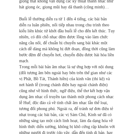
giọng thật không vận dụng các kỹ thuật thanh nhạc như
hát giọng óc, giọng mũi hay dã thanh (cộng minh)…
Buổi lễ thường diễn ra từ 1 đến 4 tiếng, các bài bản
diễn ra luân phiên, nối tiếp nhau trong chu trình theo
kiểu liên khúc từ khởi đầu buổi lễ cho đến kết thúc. Tuy
nhiên, có đôi chỗ nhạc đệm được lồng vào làm chức
năng cầu nối, để chuẩn bị chuyển sang bài khác một
cách dễ dàng mà không bị đứt đoạn, đồng thời cũng làm
bước đệm để chuyển hơi, chuyển điệu được hài hòa liền
mạch.
Trong mỗi bài bản âm nhạc là sự ứng hợp với nội dung
(đối tượng âm bên ngoài hay bên trên thế gian như các
vị Phật, Bồ Tát, Thánh hiền) của kinh văn (thi kệ) và
nơi hành lễ (trong chánh điện hay ngoài chánh điện)
cũng như về hình thức, ngữ điệu, thể thơ kết hợp vận
dụng âm nhạc cổ truyền tạo thành một phong cách nhạc
lễ Huế, độc đáo cả về tính chất âm nhạc lẫn thể loại,
tương đối phong phú. Ngoài ra, để tránh sự đơn điệu tẻ
nhạt trong các bài bản, các vị Sám Chủ, Kinh sư đã có
những sáng tạo một cách linh hoạt, làm đa dạng hóa về
hình thức diễn xướng, không bị khô cứng rập khuôn với
những người đi trước (do vậy, dẫn đến tính dị bản, hay