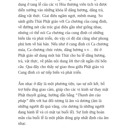
dụng ở tang lễ của các vị Hòa thượng viên tịch và được
diễn xướng vào những khóa lễ dâng hương, dâng trà,
dâng vật thực. Giai điệu ngâm ngợi, mênh mang. So
sánh giữa Thài Phật giáo với Ca chương của cung đình,
về đường nét cấu trúc giai điệu gần như giống nhau,
nhưng có thể nói Ca chương của cung đình có những
biến tấu và phát triển, do vậy có độ dài cũng như phong
phú hơn về bài bản. Nếu như ở cung đình có Ca chương
múa, Ca chương chúc rượu, dâng hương v.v… thì ở
Phật giáo sử dụng một bài Thài cho ba lễ dâng hương,
trà, vật thực, về phần nội dung lời thơ rất ngắn chỉ bốn
câu. Qua đây cho thấy sự giao thoa giữa Phật giáo và
Cung đình có sự tiếp biến và phát triển.
Âm nhạc ở đây là một phương tiện, tạo sự nối kết, bổ
trợ hiệu ứng giao cảm, giúp cho các vị kinh sư thay mặt
Phật thuyết giảng, hướng dẫn bằng
“Thanh âm của
pháp”
đến với hai đối tượng là âm và dương (âm là
những người đã quá vãng, còn dương là những người
đang hành lễ và có mặt tại buổi lễ). Sự linh ứng hoàn
mãn của buổi lễ là một phần đóng góp nhất định của âm
nhạc.