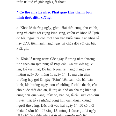
thức trí tuệ về giác ngộ giải thoát.
* Có thể chia Lễ nhạc Phật giáo Huế thành bốn
hình thức diễn xướng:
a
. Khóa lễ thường ngày, gồm: Hai thời cung phu chính,
sáng và chiều tối (tụng kinh sáng, chiều và khóa lễ Tịnh
độ tối) ngoài ra còn một thời vào buổi trưa. Các khóa lễ
này được tiến hành hàng ngày tại chùa đối với các bậc
xuất gia.
b
. Khóa lễ trong năm: Các ngày lễ trong năm thường
tính theo âm lịch như; lễ Phật đản; An cư kiết hạ; Vu
lan; Lễ vía Phật; Bồ tát. Ngoài ra, hàng tháng vào
những ngày 30, mùng 1; ngày 14, 15 mà dân gian
thường hay gọi là ngày “Rằm” bên cạnh các bài bản
kinh, kệ thường ngày, còn có những lễ chúc thánh, cầu
cho quốc thái dân an, lễ thụ ân nhớ ơn cha mẹ hiện tại
cũng như quá vãng, thầy cô, bạn bè, lễ cầu siêu cho cửu
huyền thất tổ và những vong hồn oan khuất không
người thờ cúng. Đặc biệt vào hai ngày 14, 30 có thời
khóa lễ sám hối, để sáng 15, mùng 1 được gọi là ngày
“Bố tát” (ý nghĩa của hai từ này nguyên ngữ Pali –