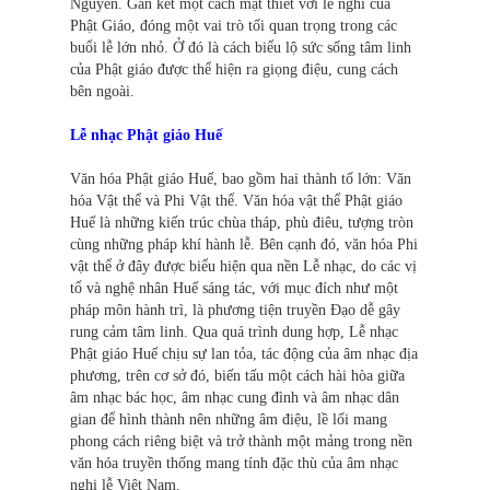
Nguyễn. Gắn kết một cách mật thiết với lễ nghi của
Phật Giáo, đóng một vai trò tối quan trọng trong các
buổi lễ lớn nhỏ. Ở đó là cách biểu lộ sức sống tâm linh
của Phật giáo được thể hiện ra giọng điệu, cung cách
bên ngoài.
Lễ nhạc Phật giáo Huế
Văn hóa Phật giáo Huế, bao gồm hai thành tố lớn: Văn
hóa Vật thể và Phi Vật thể. Văn hóa vật thể Phật giáo
Huế là những kiến trúc chùa tháp, phù điêu, tượng tròn
cùng những pháp khí hành lễ. Bên cạnh đó, văn hóa Phi
vật thể ở đây được biểu hiện qua nền Lễ nhạc, do các vị
tổ và nghệ nhân Huế sáng tác, với mục đích như một
pháp môn hành trì, là phương tiện truyền Đạo dễ gây
rung cảm tâm linh. Qua quá trình dung hợp, Lễ nhạc
Phật giáo Huế chịu sự lan tỏa, tác động của âm nhạc địa
phương, trên cơ sở đó, biến tấu một cách hài hòa giữa
âm nhạc bác học, âm nhạc cung đình và âm nhạc dân
gian để hình thành nên những âm điệu, lề lối mang
phong cách riêng biệt và trở thành một mảng trong nền
văn hóa truyền thống mang tính đặc thù của âm nhạc
nghi lễ Việt Nam.