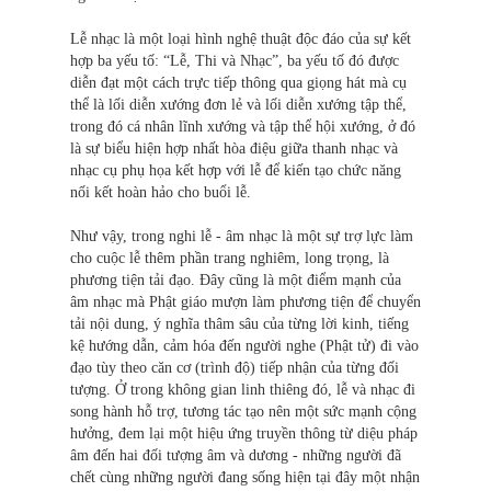
Lễ nhạc là một loại hình nghệ thuật độc đáo của sự kết
hợp ba yếu tố: “Lễ, Thi và Nhạc”, ba yếu tố đó được
diễn đạt một cách trực tiếp thông qua giọng hát mà cụ
thể là lối diễn xướng đơn lẻ và lối diễn xướng tập thể,
trong đó cá nhân lĩnh xướng và tập thể hội xướng, ở đó
là sự biểu hiện hợp nhất hòa điệu giữa thanh nhạc và
nhạc cụ phụ họa kết hợp với lễ để kiến tạo chức năng
nối kết hoàn hảo cho buổi lễ.
Như vậy, trong nghi lễ - âm nhạc là một sự trợ lực làm
cho cuộc lễ thêm phần trang nghiêm, long trọng, là
phương tiện tải đạo. Đây cũng là một điểm mạnh của
âm nhạc mà Phật giáo mượn làm phương tiện để chuyển
tải nội dung, ý nghĩa thâm sâu của từng lời kinh, tiếng
kệ hướng dẫn, cảm hóa đến người nghe (Phật tử) đi vào
đạo tùy theo căn cơ (trình độ) tiếp nhận của từng đối
tượng. Ở trong không gian linh thiêng đó, lễ và nhạc đi
song hành hỗ trợ, tương tác tạo nên một sức mạnh cộng
hưởng, đem lại một hiệu ứng truyền thông từ diệu pháp
âm đến hai đối tượng âm và dương - những người đã
chết cùng những người đang sống hiện tại đây một nhận