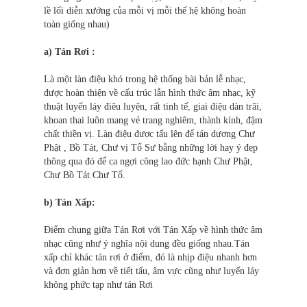
lề lối diễn xướng của mỗi vị mỗi thế hệ không hoàn
toàn giống nhau)
a) Tán Rơi :
Là một làn điệu khó trong hệ thống bài bản lễ nhạc,
được hoàn thiện về cấu trúc lẫn hình thức âm nhạc, kỹ
thuật luyến láy điêu luyện, rất tinh tế, giai điệu dàn trãi,
khoan thai luôn mang vẻ trang nghiêm, thành kính, đậm
chất thiền vị. Làn điệu được tấu lên để tán dương Chư
Phật , Bồ Tát, Chư vị Tổ Sư bằng những lời hay ý đẹp
thông qua đó để ca ngợi công lao đức hạnh Chư Phật,
Chư Bồ Tát Chư Tổ.
b) Tán Xấp:
Điểm chung giữa Tán Rơi với Tán Xấp về hình thức âm
nhạc cũng như ý nghĩa nội dung đều giống nhau.Tán
xấp chỉ khác tán rơi ở điểm, đó là nhịp điệu nhanh hơn
và đơn giản hơn về tiết tấu, âm vực cũng như luyến láy
không phức tạp như tán Rơi