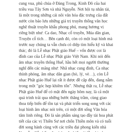
cung vua, phủ chúa ở Đàng Trong, Kinh Đô của hai
triều vua Tây Sơn và nhà Nguyễn. Nơi hội tụ nhân tài,
là một trong những cái nôi văn hóa đặc trưng của đất
nước còn bảo lưu những giá trị truyền thống văn học
nghệ thuật truyền khẩu phong phú, mang hương vị
riêng biệt như: Ca dao, Nhạc cổ truyền, Múa dân gian,
Truyện cổ tích… Bên cạnh đó, còn có một loại hình mà
trước nay chúng ta vẫn chưa có diệp tìm hiểu kỹ và khai
thác; đó là Lễ nhạc Phật giáo Huế – vốn được coi là
đỉnh cao của Lễ nhạc Phật giáo Việt Nam. Khi nói đến
âm nhạc truyền thống Huế, hầu hết mọi người thường
nghĩ đến các mảng như: Nhã nhạc cung đình, Ca nhạc
thính phòng, âm nhạc dân gian (hò, lý, vè…), còn Lễ
nhạc Phật giáo Huế lại rất ít được đề cập đến, đang nằm
trong một “góc hẹp khiêm tốn”. Nhưng thật ra, Lễ nhạc
Phật giáo Huế để có mặt đến ngày hôm nay, là cả một
quá trình trải qua những bước thăng trầm, cùng giao
thoa tiếp biến để tồn tại và phát triển song song với các
loại hình âm nhạc nói trên, có một đời sống Văn hóa
tâm linh riêng. Đó là sản phẩm sáng tạo đầy tài hoa phát
tiết của các vị Thiền Sư nơi chốn Thiền môn và có tuổi
đời song hành cùng với các triều đại phong kiến nhà