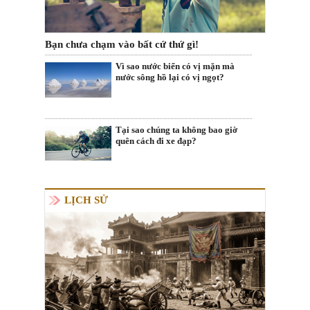
Bạn chưa chạm vào bất cứ thứ gì!
Vì sao nước biển có vị mặn mà
nước sông hồ lại có vị ngọt?
Tại sao chúng ta không bao giờ
quên cách đi xe đạp?
LỊCH SỬ