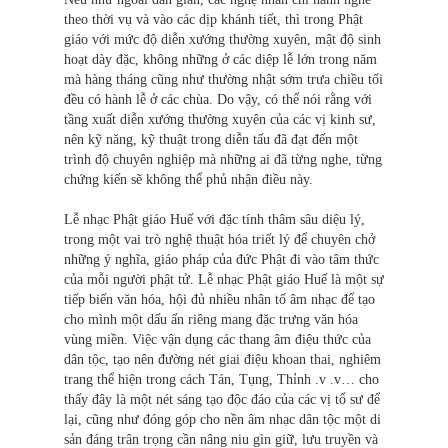
theo thời vụ và vào các dịp khánh tiết, thì trong Phật
giáo với mức độ diễn xướng thường xuyên, mật độ sinh
hoạt dày đặc, không những ở các diệp lễ lớn trong năm
mà hàng tháng cũng như thường nhật sớm trưa chiều tối
đều có hành lễ ở các chùa. Do vậy, có thể nói rằng với
tầng xuất diễn xướng thường xuyên của các vị kinh sư,
nên kỹ năng, kỹ thuật trong diễn tấu đã đạt đến một
trình độ chuyên nghiệp mà những ai đã từng nghe, từng
chứng kiến sẽ không thể phủ nhận điều này.
Lễ nhạc Phật giáo Huế với đặc tính thâm sâu diệu lý,
trong một vai trò nghệ thuật hóa triết lý để chuyên chở
những ý nghĩa, giáo pháp của đức Phật đi vào tâm thức
của mỗi người phật tử. Lễ nhạc Phật giáo Huế là một sự
tiếp biến văn hóa, hội đủ nhiều nhân tố âm nhạc để tạo
cho mình một dấu ấn riêng mang đặc trưng văn hóa
vùng miền. Việc vận dụng các thang âm điệu thức của
dân tộc, tạo nên đường nét giai điệu khoan thai, nghiêm
trang thể hiện trong cách Tán, Tụng, Thỉnh .v .v… cho
thấy đây là một nét sáng tạo độc đáo của các vị tổ sư để
lại, cũng như đóng góp cho nền âm nhạc dân tộc một di
sản đáng trân trọng cần nâng niu gìn giữ, lưu truyền và