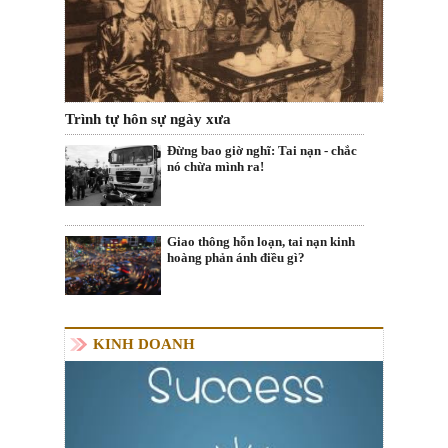
Trình tự hôn sự ngày xưa
Đừng bao giờ nghĩ: Tai nạn - chắc
nó chừa mình ra!
Giao thông hỗn loạn, tai nạn kinh
hoàng phản ánh điều gì?
KINH DOANH