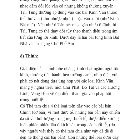
nhạc đệm đôi lúc vẫn có nhưng không thường xuyên.
Trì, Tụng thường áp dụng vào các bài Kinh Văn thuộc
thể thơ vần (như nhược nhơn) hoặc văn xuôi (như Kinh
Bát nhã). Nếu như ở Tán nét nhạc gần như cố định thì
Trì, Tụng có thể thay đổi tùy theo thanh điệu trong âm
tiết của từng lời kinh. Dưới đây là hai bài tụng kinh Bát
Nhã và Trì Tụng Chú Phổ Am:
d) Thỉnh:
Giai điệu của Thỉnh nhẹ nhàng, tính chất ngâm ngợi tôn
kính, thường tiến hành theo trường canh, nhịp điệu vừa
phải có nét đong đưa ứng hợp với các loại Kinh Văn
mang ý nghĩa triệu mời Chư Phật, Bồ Tát và các Hương
Linh, Vong Hồn về địa điểm tham gia vào pháp hội
trong buổi lễ.
Có Thể tạm chia 4 thể loại trên đây vào các bài bản
Chính (cơ bản) vì một thực tế, những bài bản này chiếm
đa số về thời lượng trong một buổi lễ, được diễn xướng
luân phiên nhiều lần ở kịch bản trong các buổi lễ, (do
vậy người viết thấy có thể tạm chia như vậy để dễ đi
đến hệ thống các bài bản). Còn những thể loại dưới đây