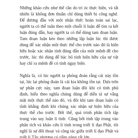
Những khảo cứu như thế cần do trí óc thực hiện, và tất
nhiên là không đơn thuần chỉ dùng thiết bị công nghệ.
Để đương đầu với một nhận thức hoàn toàn sai lạc,
người ta có thể tuân theo một chuỗi lí luận để tìm ra kết
luận đúng đắn, hay người ta có thể dùng tam đoạn luận.
Tam đoạn luận kéo theo những lập luận lúc thì được
dùng để xác nhận một thực thể cho trước nào đó là hiện
hữu hoặc xác nhận tính đúng đắn của một mệnh đề cho
trước, lúc thì dùng để bác bỏ tính hiện hữu của sự vật
hay chỉ ra mệnh đề có tính ngụy biện.
Nghĩa là, có lúc người ta phỏng đoán rằng cái này tồn
tại, lúc lại phỏng đoán là cái kia không tồn tại. Dựa trên
sự phân cực này, tam đoạn luận đôi khi có tính phủ
định, hiểu theo nghĩa chúng dùng để diễn tả sự vắng
mặt một thực thể nào đó, và đôi khi tam đoạn luận có
tỉnh khẳng định khi chúng xác nhận sự hiện hữu của
thực thể cho trước. Bởi thế, quá trình phân tích tập
trung vào suy luận lí tính. Cũng bởi tính tập trung vào
phân tích và khảo cứu lí tính trong triết lí đạo Phật, tôi
nghĩ là sự đối thoại và cộng tác giữa triết lí đạo Phật và
triết lí Tây phương có tiềm năng rất lớn.