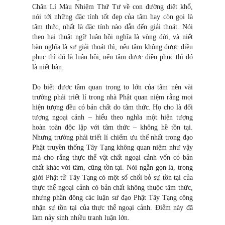
Chân Lí Màu Nhiệm Thứ Tư về con đường diệt khổ,
nói tới những đặc tính tốt đẹp của tâm hay còn gọi là
tâm thức, nhất là đặc tính nào dẫn đến giải thoát. Nói
theo hai thuật ngữ luân hồi nghĩa là vòng đời, và niết
bàn nghĩa là sự giải thoát thì, nếu tâm không được điều
phục thì đó là luân hồi, nếu tâm được điều phục thì đó
là niết bàn.
Do biết được tầm quan trọng to lớn của tâm nên vài
trường phái triết lí trong nhà Phật quan niệm rằng mọi
hiện tượng đều có bản chất do tâm thức. Họ cho là đối
tượng ngoại cảnh – hiểu theo nghĩa một hiện tượng
hoàn toàn độc lập với tâm thức – không hề tồn tại.
Nhưng trường phái triết lí chiếm ưu thế nhất trong đạo
Phật truyền thống Tây Tạng không quan niệm như vậy
mà cho rằng thực thể vật chất ngoại cảnh vốn có bản
chất khác với tâm, cũng tồn tại. Nói ngắn gọn là, trong
giới Phật tử Tây Tạng có một số chối bỏ sự tồn tại của
thực thể ngoại cảnh có bản chất không thuộc tâm thức,
nhưng phần đông các luận sư đạo Phật Tây Tạng công
nhận sự tồn tại của thực thể ngoại cảnh. Điểm này đã
làm nảy sinh nhiều tranh luận lớn.