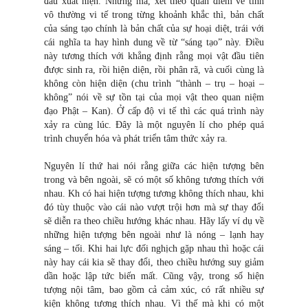
đầu xuất hiện. Nhưng mà, xét theo quan điểm về tính
vô thường vi tế trong từng khoảnh khắc thì, bản chất
của sáng tạo chính là bản chất của sự hoại diệt, trái với
cái nghĩa ta hay hình dung về từ “sáng tạo” này. Điều
này tương thích với khẳng định rằng mọi vật đầu tiên
được sinh ra, rồi hiện diện, rồi phân rã, và cuối cùng là
không còn hiện diện (chu trình “thành – trụ – hoại –
không” nói về sự tồn tại của mọi vật theo quan niệm
đạo Phật – Kan). Ở cấp độ vi tế thì các quá trình này
xảy ra cùng lúc. Đây là một nguyên lí cho phép quá
trình chuyển hóa và phát triển tâm thức xảy ra.
Nguyên lí thứ hai nói rằng giữa các hiện tượng bên
trong và bên ngoài, sẽ có một số không tương thích với
nhau. Kh có hai hiện tượng tương không thích nhau, khi
đó tùy thuộc vào cái nào vượt trội hơn mà sự thay đổi
sẽ diễn ra theo chiều hướng khác nhau. Hãy lấy ví dụ về
những hiện tượng bên ngoài như là nóng – lạnh hay
sáng – tối. Khi hai lực đối nghịch gặp nhau thì hoặc cái
này hay cái kia sẽ thay đổi, theo chiều hướng suy giảm
dần hoặc lập tức biến mất. Cũng vậy, trong số hiện
tượng nội tâm, bao gồm cả cảm xúc, có rất nhiều sự
kiện không tương thích nhau. Vì thế mà khi có một