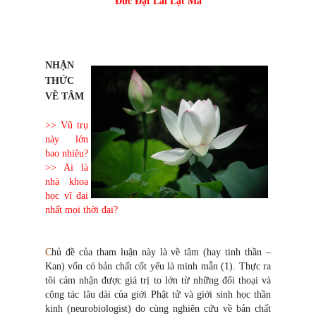
Đức Đạt Lai Lạt Ma
NHẬN
THỨC
VỀ TÂM
>> Vũ trụ
này lớn
bao nhiêu?
>> Ai là
nhà khoa
học vĩ đại
nhất mọi thời đại?
C
hủ đề của tham luận này là về tâm (hay tinh thần –
Kan) vốn có bản chất cốt yếu là minh mẫn (1). Thực ra
tôi cảm nhận được giá trị to lớn từ những đối thoại và
cộng tác lâu dài của giới Phật tử và giới sinh học thần
kinh (neurobiologist) do cùng nghiên cứu về bản chất