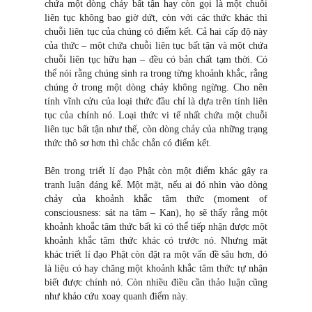
chứa một dòng chảy bất tận hay còn gọi là một chuỗi
liên tục không bao giờ dứt, còn với các thức khác thì
chuỗi liên tục của chúng có điểm kết. Cả hai cấp độ này
của thức – một chứa chuỗi liên tục bất tận và một chứa
chuỗi liên tục hữu hạn – đều có bản chất tạm thời. Có
thể nói rằng chúng sinh ra trong từng khoảnh khắc, rằng
chúng ở trong một dòng chảy không ngừng. Cho nên
tính vĩnh cửu của loại thức đầu chỉ là dựa trên tính liên
tục của chính nó. Loại thức vi tế nhất chứa một chuỗi
liên tục bất tận như thế, còn dòng chảy của những trạng
thức thô sơ hơn thì chắc chắn có điểm kết.
Bên trong triết lí đạo Phật còn một điểm khác gây ra
tranh luận đáng kể. Một mặt, nếu ai đó nhìn vào dòng
chảy của khoảnh khắc tâm thức (moment of
consciousness: sát na tâm – Kan), họ sẽ thấy rằng một
khoảnh khoắc tâm thức bất kì có thể tiếp nhận được một
khoảnh khắc tâm thức khác có trước nó. Nhưng mặt
khác triết lí đạo Phật còn đặt ra một vấn đề sâu hơn, đó
là liệu có hay chăng một khoảnh khắc tâm thức tự nhận
biết được chính nó. Còn nhiều điều cần thảo luận cũng
như khảo cứu xoay quanh điểm này.