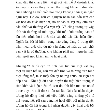
khắc đầu thì chẳng liên hệ gì với vật thể ở khoảnh khắc
kế tiếp, mà cần thấy là vật thể trong khoảnh khắc đầu
cũng không hề bất biến nội trong khoảng thời gian ngắn
ngủi này. Do đó, nếu có nguyên nhân căn bản làm cho
vật nào đó xuất hiện thì, nó đã tạo ra vật này dựa trên
bản chất vô thường của vạn vật. Và cũng tương tự vậy,
tính vô thường có mặt ngay khi một ảnh hưởng nào đó
lên tiến trình hoại diệt của vật thể bắt đầu hiện diện.
Nghĩa là, bất kì hiện tượng nào cũng đang ở trong tiến
trình hoại diệt cho dù nó vẫn đang có mặt do bản chất
vạn vật là vô thường, chứ không phải một nguyên nhân
bên ngoài nào khác làm nó hoại diệt.
Khi người ta đề cập tới tính liên tục của một vật hay
một sự kiện bất kì, nếu xét đến tính vô thường trên bình
diện tổng thể, ta sẽ thấy tồn tại những chuỗi sự kiện nối
tiếp nhau. Khi hội đủ nhân duyên thì một hiện tượng sẽ
sinh khởi và hiện diện; rồi sau đó tính liên tục của nó sẽ
được duy trì mãi do sự tồn tại lâu dài của nhân duyên
tương hỗ đồng thời với việc thiếu vắng những yếu tố
phi tương hỗ; rồi sau cùng nó hoại diệt bởi nhân duyên
tương hỗ đã hết trong khi nhân duyên gây hoại diệt bắt