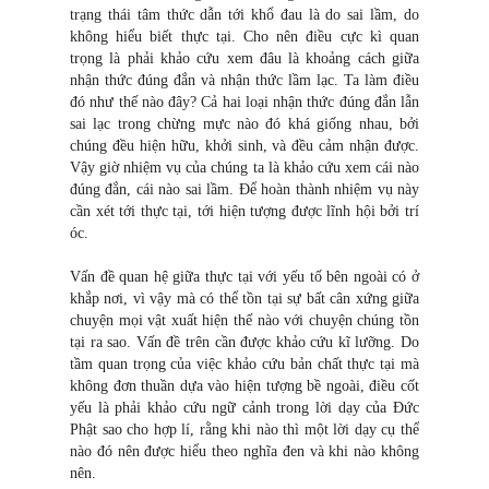
trạng thái tâm thức dẫn tới khổ đau là do sai lầm, do
không hiểu biết thực tại. Cho nên điều cực kì quan
trọng là phải khảo cứu xem đâu là khoảng cách giữa
nhận thức đúng đắn và nhận thức lầm lạc. Ta làm điều
đó như thế nào đây? Cả hai loại nhận thức đúng đắn lẫn
sai lạc trong chừng mực nào đó khá giống nhau, bởi
chúng đều hiện hữu, khởi sinh, và đều cảm nhận được.
Vậy giờ nhiệm vụ của chúng ta là khảo cứu xem cái nào
đúng đắn, cái nào sai lầm. Để hoàn thành nhiệm vụ này
cần xét tới thực tại, tới hiện tượng được lĩnh hội bởi trí
óc.
Vấn đề quan hệ giữa thực tại với yếu tố bên ngoài có ở
khắp nơi, vì vậy mà có thể tồn tại sự bất cân xứng giữa
chuyện mọi vật xuất hiện thế nào với chuyện chúng tồn
tại ra sao. Vấn đề trên cần được khảo cứu kĩ lưỡng. Do
tầm quan trọng của việc khảo cứu bản chất thực tại mà
không đơn thuần dựa vào hiện tượng bề ngoài, điều cốt
yếu là phải khảo cứu ngữ cảnh trong lời dạy của Đức
Phật sao cho hợp lí, rằng khi nào thì một lời dạy cụ thể
nào đó nên được hiểu theo nghĩa đen và khi nào không
nên.