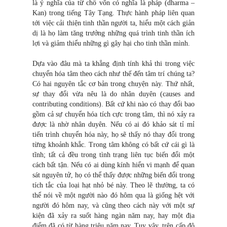
là ý nghĩa của từ chö vốn có nghĩa là pháp (dharma –
Kan) trong tiếng Tây Tạng. Thực hành pháp liên quan
tới việc cải thiện tinh thần người ta, hiểu một cách giản
dị là họ làm tăng trưởng những quá trình tinh thần ích
lợi và giảm thiểu những gì gây hại cho tinh thần mình.
Dựa vào đâu mà ta khẳng định tính khả thi trong việc
chuyển hóa tâm theo cách như thế đến tâm trí chúng ta?
Có hai nguyên tắc cơ bản trong chuyện này. Thứ nhất,
sự thay đổi vừa nêu là do nhân duyên (causes and
contributing conditions). Bất cứ khi nào có thay đổi bao
gồm cả sự chuyển hóa tích cực trong tâm, thì nó xảy ra
được là nhờ nhân duyên. Nếu có ai đó khảo sát tỉ mỉ
tiến trình chuyển hóa này, họ sẽ thấy nó thay đổi trong
từng khoảnh khắc. Trong tâm không có bất cứ cái gì là
tĩnh; tất cả đều trong tình trạng liên tục biến đổi một
cách bất tận. Nếu có ai dùng kính hiển vi mạnh để quan
sát nguyên tử, họ có thể thấy được những biến đổi trong
tích tắc của loại hạt nhỏ bé này. Theo lẽ thường, ta có
thể nói về một người nào đó hôm qua là giống hệt với
người đó hôm nay, và cũng theo cách này với một sự
kiện đã xảy ra suốt hàng ngàn năm nay, hay một địa
điểm đã có từ hàng triệu năm nay. Tuy vậy, trên cấp độ