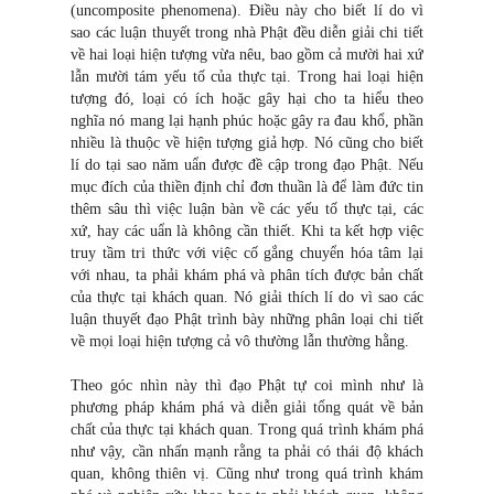
(uncomposite phenomena). Điều này cho biết lí do vì
sao các luận thuyết trong nhà Phật đều diễn giải chi tiết
về hai loại hiện tượng vừa nêu, bao gồm cả mười hai xứ
lẫn mười tám yếu tố của thực tại. Trong hai loại hiện
tượng đó, loại có ích hoặc gây hại cho ta hiểu theo
nghĩa nó mang lại hạnh phúc hoặc gây ra đau khổ, phần
nhiều là thuộc về hiện tượng giả hợp. Nó cũng cho biết
lí do tại sao năm uẩn được đề cập trong đạo Phật. Nếu
mục đích của thiền định chỉ đơn thuần là để làm đức tin
thêm sâu thì việc luận bàn về các yếu tố thực tại, các
xứ, hay các uẩn là không cần thiết. Khi ta kết hợp việc
truy tầm tri thức với việc cố gắng chuyển hóa tâm lại
với nhau, ta phải khám phá và phân tích được bản chất
của thực tại khách quan. Nó giải thích lí do vì sao các
luận thuyết đạo Phật trình bày những phân loại chi tiết
về mọi loại hiện tượng cả vô thường lẫn thường hằng.
Theo góc nhìn này thì đạo Phật tự coi mình như là
phương pháp khám phá và diễn giải tổng quát về bản
chất của thực tại khách quan. Trong quá trình khám phá
như vậy, cần nhấn mạnh rằng ta phải có thái độ khách
quan, không thiên vị. Cũng như trong quá trình khám