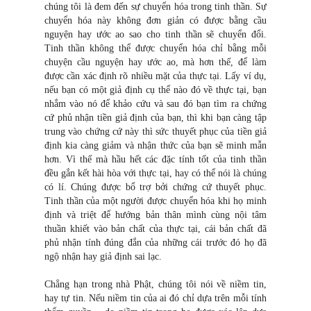
chúng tôi là đem đến sự chuyển hóa trong tinh thần. Sự
chuyển hóa này không đơn giản có được bằng cầu
nguyện hay ước ao sao cho tinh thần sẽ chuyển đổi.
Tinh thần không thể được chuyển hóa chỉ bằng mỗi
chuyện cầu nguyện hay ước ao, mà hơn thế, để làm
được cần xác định rõ nhiều mặt của thực tại. Lấy ví dụ,
nếu bạn có một giả định cụ thể nào đó về thực tại, bạn
nhắm vào nó để khảo cứu và sau đó bạn tìm ra chứng
cứ phủ nhận tiền giả định của bạn, thì khi bạn càng tập
trung vào chứng cứ này thì sức thuyết phục của tiền giả
định kia càng giảm và nhận thức của bạn sẽ minh mẫn
hơn. Vì thế mà hầu hết các đặc tính tốt của tinh thần
đều gắn kết hài hòa với thực tại, hay có thể nói là chúng
có lí. Chúng được bổ trợ bởi chứng cứ thuyết phục.
Tinh thần của một người được chuyển hóa khi họ minh
định và triệt để hướng bản thân mình cùng nội tâm
thuần khiết vào bản chất của thực tại, cái bản chất đã
phủ nhận tính đúng đắn của những cái trước đó họ đã
ngộ nhận hay giả định sai lạc.
Chẳng hạn trong nhà Phật, chúng tôi nói về niềm tin,
hay tự tin. Nếu niềm tin của ai đó chỉ dựa trên mỗi tính