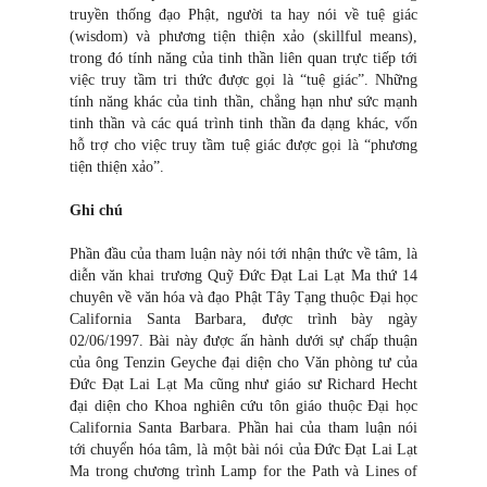
truyền thống đạo Phật, người ta hay nói về tuệ giác
(wisdom) và phương tiện thiện xảo (skillful means),
trong đó tính năng của tinh thần liên quan trực tiếp tới
việc truy tầm tri thức được gọi là “tuệ giác”. Những
tính năng khác của tinh thần, chẳng hạn như sức mạnh
tinh thần và các quá trình tinh thần đa dạng khác, vốn
hỗ trợ cho việc truy tầm tuệ giác được gọi là “phương
tiện thiện xảo”.
Ghi chú
Phần đầu của tham luận này nói tới nhận thức về tâm, là
diễn văn khai trương Quỹ Đức Đạt Lai Lạt Ma thứ 14
chuyên về văn hóa và đạo Phật Tây Tạng thuộc Đại học
California Santa Barbara, được trình bày ngày
02/06/1997. Bài này được ấn hành dưới sự chấp thuận
của ông Tenzin Geyche đại diện cho Văn phòng tư của
Đức Đạt Lai Lạt Ma cũng như giáo sư Richard Hecht
đại diện cho Khoa nghiên cứu tôn giáo thuộc Đại học
California Santa Barbara. Phần hai của tham luận nói
tới chuyển hóa tâm, là một bài nói của Đức Đạt Lai Lạt
Ma trong chương trình Lamp for the Path và Lines of