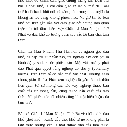
khổ khổ, do chính cảm giác chúng mang lại. Loại thứ
hai là hoại khổ, là khi cảm giác an lạc bị mất đi. Loại
thứ ba là hành khổ nói về cảm giác trung tính, nghĩa là
không an lạc cũng không phiền não. Và giờ thì ba loại
khổ nói trên gắn liền với cảm giác bởi chúng liên quan
trực tiếp tới tâm thức. Vậy Chân Lí Màu Nhiệm Thứ
Nhất về đau khổ có tương quan sâu sắc tới bản chất tâm
thức.
Chân Lí Màu Nhiệm Thứ Hai nói về nguồn gốc đau
khổ, đề cập tới sự phiền não, tới nghiệp hay còn gọi là
hành động sinh ra do phiền não. Một vài trường phái
đạo Phật quả quyết rằng nghiệp có chủ ý (voluntary
karma) trên thực tế có bản chất vật chất. Nhưng nhìn
chung giáo lí nhà Phật xem nghiệp là yếu tố tinh thần
liên quan tới sự mong cầu. Do vậy, nghiệp thuộc bản
chất của sự mong cầu, cũng thuộc bản chất của tâm
thức. Và phiền não tất nhiên cũng là một biểu hiện của
tâm thức.
Bàn về Chân Lí Màu Nhiệm Thứ Ba về chấm dứt đau
khổ (diệt khổ - Kan), dẫu diệt khổ tự nó không phải là
tâm thức nhưng vẫn là một thuộc tính của tâm thức.