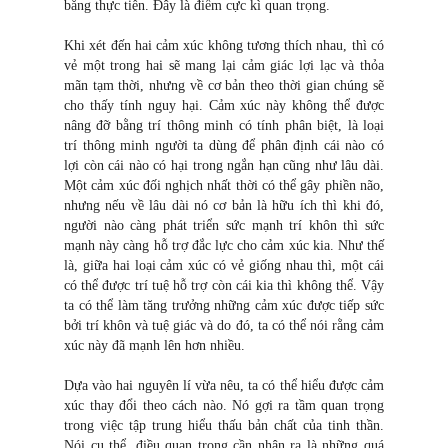
bằng thực tiễn. Đây là điểm cực kì quan trọng.
Khi xét đến hai cảm xúc không tương thích nhau, thì có
vẻ một trong hai sẽ mang lại cảm giác lợi lạc và thỏa
mãn tạm thời, nhưng về cơ bản theo thời gian chúng sẽ
cho thấy tính nguy hại. Cảm xúc này không thể được
nâng đỡ bằng trí thông minh có tính phân biệt, là loại
trí thông minh người ta dùng để phân định cái nào có
lợi còn cái nào có hại trong ngắn hạn cũng như lâu dài.
Một cảm xúc đối nghịch nhất thời có thể gây phiền não,
nhưng nếu về lâu dài nó cơ bản là hữu ích thì khi đó,
người nào càng phát triển sức mạnh trí khôn thì sức
mạnh này càng hỗ trợ đắc lực cho cảm xúc kia. Như thế
là, giữa hai loại cảm xúc có vẻ giống nhau thì, một cái
có thể được trí tuệ hỗ trợ còn cái kia thì không thể. Vậy
ta có thể làm tăng trưởng những cảm xúc được tiếp sức
bởi trí khôn và tuệ giác và do đó, ta có thể nói rằng cảm
xúc này đã mạnh lên hơn nhiều.
Dựa vào hai nguyên lí vừa nêu, ta có thể hiểu được cảm
xúc thay đổi theo cách nào. Nó gợi ra tầm quan trọng
trong việc tập trung hiểu thấu bản chất của tinh thần.
Nói cụ thể, điều quan trọng cần nhận ra là những quá