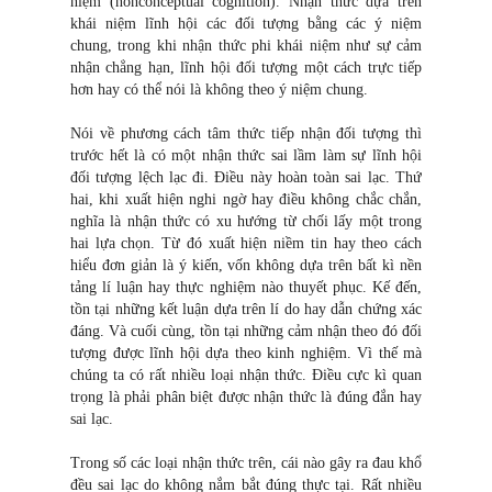
niệm (nonconceptual cognition). Nhận thức dựa trên
khái niệm lĩnh hội các đối tượng bằng các ý niệm
chung, trong khi nhận thức phi khái niệm như sự cảm
nhận chẳng hạn, lĩnh hội đối tượng một cách trực tiếp
hơn hay có thể nói là không theo ý niệm chung.
Nói về phương cách tâm thức tiếp nhận đối tượng thì
trước hết là có một nhận thức sai lầm làm sự lĩnh hội
đối tượng lệch lạc đi. Điều này hoàn toàn sai lạc. Thứ
hai, khi xuất hiện nghi ngờ hay điều không chắc chắn,
nghĩa là nhận thức có xu hướng từ chối lấy một trong
hai lựa chọn. Từ đó xuất hiện niềm tin hay theo cách
hiểu đơn giản là ý kiến, vốn không dựa trên bất kì nền
tảng lí luận hay thực nghiệm nào thuyết phục. Kế đến,
tồn tại những kết luận dựa trên lí do hay dẫn chứng xác
đáng. Và cuối cùng, tồn tại những cảm nhận theo đó đối
tượng được lĩnh hội dựa theo kinh nghiệm. Vì thế mà
chúng ta có rất nhiều loại nhận thức. Điều cực kì quan
trọng là phải phân biệt được nhận thức là đúng đắn hay
sai lạc.
Trong số các loại nhận thức trên, cái nào gây ra đau khổ
đều sai lạc do không nắm bắt đúng thực tại. Rất nhiều