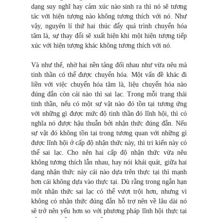
dạng suy nghĩ hay cảm xúc nào sinh ra thì nó sẽ tương
tác với hiện tượng nào không tương thích với nó. Như
vậy, nguyên lí thứ hai thúc đẩy quá trình chuyển hóa
tâm là, sự thay đổi sẽ xuất hiện khi một hiện tượng tiếp
xúc với hiện tượng khác không tương thích với nó.
Và như thế, nhờ hai nền tảng đối nhau như vừa nêu mà
tinh thần có thể được chuyển hóa. Một vấn đề khác đi
liền với việc chuyển hóa tâm là, liệu chuyển hóa nào
đúng đắn còn cái nào thì sai lạc. Trong mỗi trạng thái
tinh thần, nếu có một sự vật nào đó tồn tại tương ứng
với những gì được mức độ tinh thần đó lĩnh hội, thì có
nghĩa nó được hậu thuẫn bởi nhận thức đúng đắn. Nếu
sự vật đó không tồn tại trong tương quan với những gì
được lĩnh hội ở cấp độ nhận thức này, thì tri kiến này có
thể sai lạc. Cho nên hai cấp độ nhận thức vừa nêu
không tương thích lẫn nhau, hay nói khái quát, giữa hai
dạng nhận thức này cái nào dựa trên thực tại thì mạnh
hơn cái không dựa vào thực tại. Dù rằng trong ngắn hạn
một nhận thức sai lạc có thể vượt trội hơn, nhưng vì
không có nhận thức đúng đắn hỗ trợ nên về lâu dài nó
sẽ trở nên yếu hơn so với phương pháp lĩnh hội thực tại