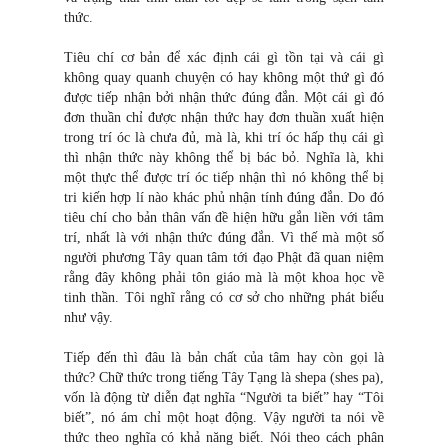
thức.
Tiêu chí cơ bản để xác định cái gì tồn tại và cái gì
không quay quanh chuyện có hay không một thứ gì đó
được tiếp nhận bởi nhận thức đúng đắn. Một cái gì đó
đơn thuần chỉ được nhận thức hay đơn thuần xuất hiện
trong trí óc là chưa đủ, mà là, khi trí óc hấp thụ cái gì
thì nhận thức này không thể bị bác bỏ. Nghĩa là, khi
một thực thể được trí óc tiếp nhận thì nó không thể bị
tri kiến hợp lí nào khác phủ nhận tính đúng đắn. Do đó
tiêu chí cho bản thân vấn đề hiện hữu gắn liền với tâm
trí, nhất là với nhận thức đúng đắn. Vì thế mà một số
người phương Tây quan tâm tới đạo Phật đã quan niệm
rằng đây không phải tôn giáo mà là một khoa học về
tinh thần. Tôi nghĩ rằng có cơ sở cho những phát biểu
như vậy.
Tiếp đến thì đâu là bản chất của tâm hay còn gọi là
thức? Chữ thức trong tiếng Tây Tạng là shepa (shes pa),
vốn là động từ diễn đạt nghĩa “Người ta biết” hay “Tôi
biết”, nó ám chỉ một hoạt động. Vậy người ta nói về
thức theo nghĩa có khả năng biết. Nói theo cách phân