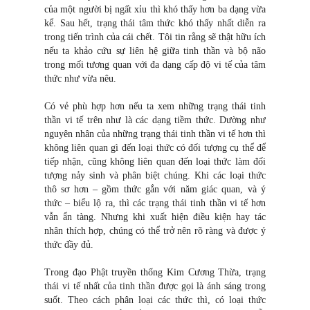
của một người bị ngất xỉu thì khó thấy hơn ba dạng vừa
kể. Sau hết, trạng thái tâm thức khó thấy nhất diễn ra
trong tiến trình của cái chết. Tôi tin rằng sẽ thật hữu ích
nếu ta khảo cứu sự liên hệ giữa tinh thần và bộ não
trong mối tương quan với đa dạng cấp độ vi tế của tâm
thức như vừa nêu.
Có vẻ phù hợp hơn nếu ta xem những trạng thái tinh
thần vi tế trên như là các dạng tiềm thức. Dường như
nguyên nhân của những trạng thái tinh thần vi tế hơn thì
không liên quan gì đến loại thức có đối tượng cụ thể để
tiếp nhận, cũng không liên quan đến loại thức làm đối
tượng nảy sinh và phân biệt chúng. Khi các loại thức
thô sơ hơn – gồm thức gắn với năm giác quan, và ý
thức – biểu lộ ra, thì các trạng thái tinh thần vi tế hơn
vẫn ẩn tàng. Nhưng khi xuất hiện điều kiện hay tác
nhân thích hợp, chúng có thể trở nên rõ ràng và được ý
thức đầy đủ.
Trong đạo Phật truyền thống Kim Cương Thừa, trạng
thái vi tế nhất của tinh thần được gọi là ánh sáng trong
suốt. Theo cách phân loại các thức thì, có loại thức