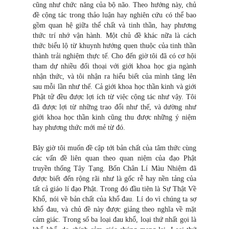
cũng như chức năng của bộ não. Theo hướng này, chủ
đề cộng tác trong thảo luận hay nghiên cứu có thể bao
gồm quan hệ giữa thể chất và tinh thần, hay phương
thức trí nhớ vận hành. Một chủ đề khác nữa là cách
thức biểu lộ từ khuynh hướng quen thuộc của tinh thần
thành trải nghiệm thực tế. Cho đến giờ tôi đã có cơ hội
tham dự nhiều đối thoại với giới khoa học gia ngành
nhận thức, và tôi nhận ra hiểu biết của mình tăng lên
sau mỗi lần như thế. Cả giới khoa học thần kinh và giới
Phật tử đều được lợi ích từ việc cộng tác như vậy. Tôi
đã được lợi từ những trao đổi như thế, và dường như
giới khoa học thần kinh cũng thu được những ý niệm
hay phương thức mới mẻ từ đó.
Bây giờ tôi muốn đề cập tới bản chất của tâm thức cùng
các vấn đề liên quan theo quan niệm của đạo Phật
truyền thống Tây Tạng. Bốn Chân Lí Màu Nhiệm đã
được biết đến rộng rãi như là gốc rễ hay nền tảng của
tất cả giáo lí đạo Phật. Trong đó đầu tiên là Sự Thật Về
Khổ, nói về bản chất của khổ đau. Lí do vì chúng ta sợ
khổ đau, và chủ đề này được giảng theo nghĩa về mặt
cảm giác. Trong số ba loại đau khổ, loại thứ nhất gọi là