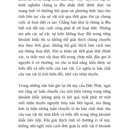
kinh nghiệm chúng ta đều nhận thức được thực tại
mang tính vô thường khi quan sát phương thức làm cho
tính liên tục của sự vật trải qua thời gian tồn tại chung
cuộc sẽ hoại diệt ra sao. Chẳng hạn như là chúng ta đều
biết trái đất này cuối cùng phải đi tới hoại diệt. Nhưng
mà nếu các sự vật, sự kiện không thay đổi trong từng
khoảnh khắc thì ta không thể giải thích chúng chuyển
hóa theo thời gian, không thể giải thích làm cách nào
mà chúng hoại diệt. Khi ta khảo sát thời gian thật chính
xác, ta thấy mọi vật thay đổi trong chớp mắt, đây gọi là
nguyên lí vô thường, nó cho ta khả năng hiểu được sự
biến đổi và tiến triển của vạn vật. Có nghĩa là bản chất
của vạn vật là tính biến đổi, nhờ vào nhân duyên.
Trong những văn bản ghi lại lời dạy của Đức Phật, ngài
nói rằng sự luân chuyển của một hiện tượng trong từng
khoảnh khắc không phải là kết quả xuất phát từ một
mối nhân duyên nguyên thủy nào bên ngoài, mà đúng
hơn là hiện tượng luân chuyển là do bản chất thực thụ
của vạn vật thì sinh khởi và biến đổi trong từng khoảnh
khắc liên tiếp. Khi giải thích tính vô thường vi tế này,
không nên nghĩ một cách đơn giản là một vật ở khoảnh