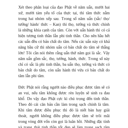
Xét theo phân loại của đạo Phật về năm uẩn, mười hai
xứ, mười tám yếu tố của thực tại, thì tâm thức nằm
trong hai nhóm xếp sau. Trong số năm uẩn (sắc/ thọ/
tưởng/ hành/ thức – Kan) thì thọ, tưởng và thức chính
là những khía cạnh của tâm. Còn với uẩn hành thì có cả
hiện tượng tinh thần lẫn phi tinh thần. Cho nên hầu hết
các uẩn đều có bản chất do tâm. Nếu các uẩn này có khả
năng bầu cử thì nhóm uẩn có bản chất do tâm sẽ thắng
lớn! Tôi cần nói thêm rằng uẩn thứ năm gọi là sắc. Vậy
năm uẩn gồm sắc, thọ, tưởng, hành, thức. Trong số này
chỉ có sắc là phi tinh thần, ba uẩn thọ, tưởng và thức có
bản chất do tâm, còn uẩn hành thì vừa có bản chất do
tâm lẫn phi tâm.
Đức Phật nói rằng người nào điều phục được tâm sẽ có
an vui, nếu tâm không được rèn luyện sẽ sinh ra đau
khổ. Do vậy đạo Phật cực kì chú trọng đến tinh thần.
Theo đó cái căn bản cần làm trong sạch chính là tâm.
Khi tâm được điều phục thì đó là niết bàn hay giải
thoát, người không điều phục được tâm sẽ trôi mãi
trong vòng đời vốn còn gọi là luân hồi. Những đặc tính
và trạng thái tinh thần tốt đẹp sẽ làm trong sạch tâm