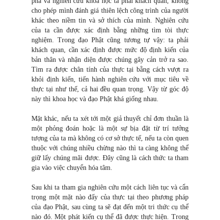
phá và nghiên cứu khoa học ta phải khách quan, không
cho phép mình đánh giá thiên lệch công trình của người
khác theo niềm tin và sở thích của mình. Nghiên cứu
của ta cần được xác định bằng những tìm tòi thực
nghiệm. Trong đạo Phật cũng tương tự vậy: ta phải
khách quan, cần xác định được mức độ định kiến của
bản thân và nhận diện được chúng gây cản trở ra sao.
Tìm ra được chân tính của thực tại bằng cách vượt ra
khỏi định kiến, tiến hành nghiên cứu với mục tiêu về
thực tại như thế, cả hai đều quan trọng. Vậy từ góc độ
này thì khoa học và đạo Phật khá giống nhau.
Mặt khác, nếu ta xét tới một giả thuyết chỉ đơn thuần là
một phỏng đoán hoặc là một sự bịa đặt từ trí tưởng
tượng của ta mà không có cơ sở thực tế, nếu ta còn quen
thuộc với chúng nhiều chừng nào thì ta càng không thể
giữ lấy chúng mãi được. Đây cũng là cách thức ta tham
gia vào việc chuyển hóa tâm.
Sau khi ta tham gia nghiên cứu một cách liên tục và cẩn
trọng một mặt nào đấy của thực tại theo phương pháp
của đạo Phật, sau cùng ta sẽ đạt đến một tri thức cụ thể
nào đó. Một phát kiến cụ thể đã được thực hiện. Trong