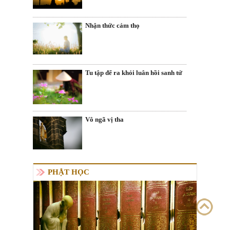
Nhận thức cảm thọ
Tu tập để ra khỏi luân hồi sanh tử
Vô ngã vị tha
PHẬT HỌC