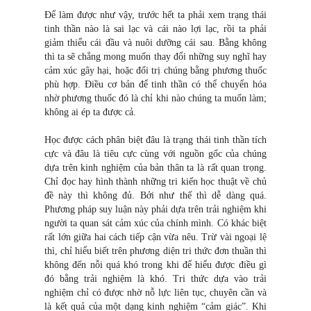
Để làm được như vậy, trước hết ta phải xem trạng thái
tinh thần nào là sai lạc và cái nào lợi lạc, rồi ta phải
giảm thiểu cái đầu và nuôi dưỡng cái sau. Bằng không
thì ta sẽ chẳng mong muốn thay đổi những suy nghĩ hay
cảm xúc gây hại, hoặc đối trị chúng bằng phương thuốc
phù hợp. Điều cơ bản để tinh thần có thể chuyển hóa
nhờ phương thuốc đó là chỉ khi nào chúng ta muốn làm;
không ai ép ta được cả.
Học được cách phân biệt đâu là trạng thái tinh thần tích
cực và đâu là tiêu cực cùng với nguồn gốc của chúng
dựa trên kinh nghiệm của bản thân ta là rất quan trọng.
Chỉ đọc hay hình thành những tri kiến học thuật về chủ
đề này thì không đủ. Bởi như thế thì dễ dàng quá.
Phương pháp suy luận này phải dựa trên trải nghiệm khi
người ta quan sát cảm xúc của chính mình. Có khác biệt
rất lớn giữa hai cách tiếp cận vừa nêu. Trừ vài ngoại lệ
thì, chỉ hiểu biết trên phương diện tri thức đơn thuần thì
không đến nỗi quá khó trong khi để hiểu được điều gì
đó bằng trải nghiệm là khó. Tri thức dựa vào trải
nghiệm chỉ có được nhờ nỗ lực liên tục, chuyên cần và
là kết quả của một dạng kinh nghiệm “cảm giác”. Khi