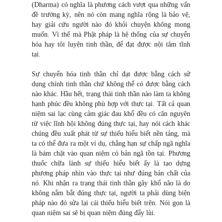
(Dharma) có nghĩa là phương cách vượt qua những vấn
đề trường kỳ, nên nó còn mang nghĩa rộng là bảo vệ,
hay giải cứu người nào đó khỏi chuyện không mong
muốn. Vì thế mà Phật pháp là hệ thống của sự chuyển
hóa hay tôi luyện tinh thần, để đạt được nội tâm tĩnh
tại.
Sự chuyển hóa tinh thần chỉ đạt được bằng cách sử
dụng chính tinh thần chứ không thể có được bằng cách
nào khác. Hầu hết, trạng thái tinh thần nào làm ta không
hạnh phúc đều không phù hợp với thực tại. Tất cả quan
niệm sai lạc cùng cảm giác đau khổ đều có căn nguyên
từ việc lĩnh hội không đúng thực tại, hay nói cách khác
chúng đều xuất phát từ sự thiếu hiểu biết nền tảng, mà
ta có thể đưa ra một ví dụ, chẳng hạn sự chấp ngã nghĩa
là bám chặt vào quan niệm có bản ngã tồn tại. Phương
thuốc chữa lành sự thiếu hiểu biết ấy là tạo dựng
phương pháp nhìn vào thực tại như đúng bản chất của
nó. Khi nhận ra trạng thái tinh thần gây khổ não là do
không nắm bắt đúng thực tại, người ta phải dùng biện
pháp nào đó sửa lại cái thiếu hiểu biết trên. Nói gọn là
quan niệm sai sẽ bị quan niệm đúng đẩy lùi.