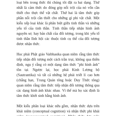
loại bên trong thức thì chúng tôi đặt ra hai dạng. Thứ
nhất là cảm thức do đóng góp nổi trội của nó vốn cần
thiết cho thực thể vật chất. Thứ hai là tâm thức góp
phần nổi trội cần thiết cho những gì phi vật chất. Một
kiểu xếp loại khác là phân biệt giữa tinh thần và những
yếu tố của tinh thần. Tinh thần tiếp nhận hình ảnh
nguyên sơ, hay bản chất của đối tượng, trong khi yếu tố
tinh thần lĩnh hội các thuộc tính cụ thể của đối tượng
được nhận thức.
Học phái Phật giáo Vaibhasika quan niệm rằng tâm thức
tiếp nhận đối tượng một cách trần trụi, không qua thiền
định, ngụ ý rằng có một dạng tâm thức “phi hình ảnh”
tồn tại. Ngược lại, học phái Kinh Lượng bộ
(Sautrantika) và tất cả những hệ phái triết lí cao hơn
(chẳng hạn, Trung Quán tông hoặc Duy Thức tông)
quan niệm rằng tâm thức tiếp nhận đối tượng thông qua
các dạng hình ảnh khác nhau. Vì thế mà họ xác định là
tâm thức khởi sinh bằng hình ảnh.
Một kiểu phân loại khác nữa gồm, nhận thức dựa trên
khái niệm (conceptual cognition) và nhận thức phi khái