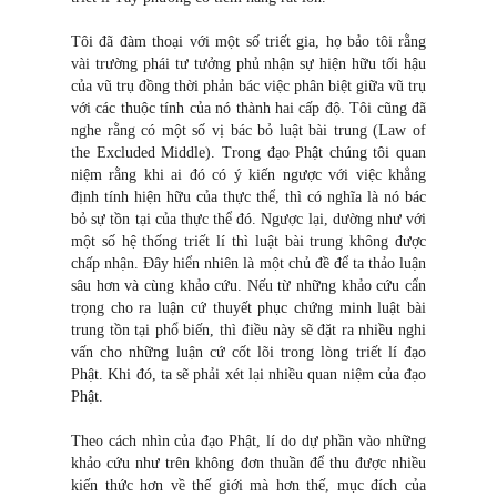
Tôi đã đàm thoại với một số triết gia, họ bảo tôi rằng
vài trường phái tư tưởng phủ nhận sự hiện hữu tối hậu
của vũ trụ đồng thời phản bác việc phân biệt giữa vũ trụ
với các thuộc tính của nó thành hai cấp độ. Tôi cũng đã
nghe rằng có một số vị bác bỏ luật bài trung (Law of
the Excluded Middle). Trong đạo Phật chúng tôi quan
niệm rằng khi ai đó có ý kiến ngược với việc khẳng
định tính hiện hữu của thực thể, thì có nghĩa là nó bác
bỏ sự tồn tại của thực thể đó. Ngược lại, dường như với
một số hệ thống triết lí thì luật bài trung không được
chấp nhận. Đây hiển nhiên là một chủ đề để ta thảo luận
sâu hơn và cùng khảo cứu. Nếu từ những khảo cứu cẩn
trọng cho ra luận cứ thuyết phục chứng minh luật bài
trung tồn tại phổ biến, thì điều này sẽ đặt ra nhiều nghi
vấn cho những luận cứ cốt lõi trong lòng triết lí đạo
Phật. Khi đó, ta sẽ phải xét lại nhiều quan niệm của đạo
Phật.
Theo cách nhìn của đạo Phật, lí do dự phần vào những
khảo cứu như trên không đơn thuần để thu được nhiều
kiến thức hơn về thế giới mà hơn thế, mục đích của