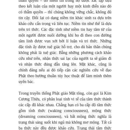
thẩm quyền – do niềm tin trong họ được xác lập dựa
theo kết luận của một người hay một kinh điển nào đó
có thẩm quyền – thì chúng không vững chắc, không đủ
tin cậy. Đối lại có dạng niềm tin khác sinh ra dựa trên
khảo cứu cẩn trọng và liên tục. Niềm tin như thế là dựa
trên tri thức. Các đặc tính như niềm tin hay tâm từ của
một người được nuôi dưỡng khi họ đi theo con đường
tâm linh được vun xới bởi lí luận và tri thức. Những
đặc tính ấy được tuệ giác hỗ trợ, cho dù bản thân chúng
không phải là tuệ giác. Bằng những phương cách khảo
cứu như trên, nhận thức sai lạc của người ta sẽ giảm đi
và nhận thức đúng đắn tăng lên. Mặt khác, cũng là
chính đáng nếu ai đó tiếp cận các nghiên cứu về đạo
Phật theo hướng thuần túy học thuật để làm mình thêm
uyên bác.
Trong truyền thống Phật giáo Mật tông, còn gọi là Kim
Cương Thừa, có phân loại tính vi tế của tâm thức thành
các cấp độ khác nhau. Chẳng hạn có ba cấp độ tâm thức
gồm tỉnh thức (waking consciousness), mộng thức
(dreaming consciousness), và bất mộng thức nghĩa là
trạng thái sáng suốt khi ngủ mà không mơ mộng. Tất cả
ba thức này đều được khảo cứu. Trạng thái tâm thức