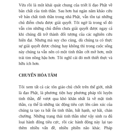
Vừa rồi là một khái quát chung của triết lí đạo Phật về
bản chất của tinh thần. Sau hơn hai ngàn năm khảo cứu
về bản chất tinh thần trong nhà Phật, vẫn tồn tại những
chủ điểm chưa được giải quyết. Tôi ngờ là trong số đó
vẫn còn những chủ điểm chưa giải quyết được ngay cả
khi chúng đã trở thành đối tượng của các nghiên cứu
hiện đại. Nhưng mà suy cho cùng, dù chúng ta có thực
sự giải quyết được chúng hay không thì trong cuộc sống
này chúng ta vẫn nên có một tinh thần cởi mở hơn, một
trái tim nồng hậu hơn. Tôi nghĩ cái đó mới thiết thực và
hữu ích hơn.
CHUYỂN HÓA TÂM
Tôi xem tất cả các tôn giáo chủ chốt trên thế giới, nhất
là đạo Phật, là phương tiện hay phương pháp tôi luyện
tinh thần, để vượt qua khó khăn nhất là về mặt tinh
thần, cụ thể là những tác động tiêu cực lên cảm xúc của
chúng ta tạo ra bất ổn tinh thần, bất hạnh, sợ hãi, chán
chường. Những trạng thái tinh thần như vậy sinh ra đủ
loại hành động tiêu cực, rồi các hành động này lại tạo
thêm nhiều vấn đề, nhiều phiền não khác. Pháp