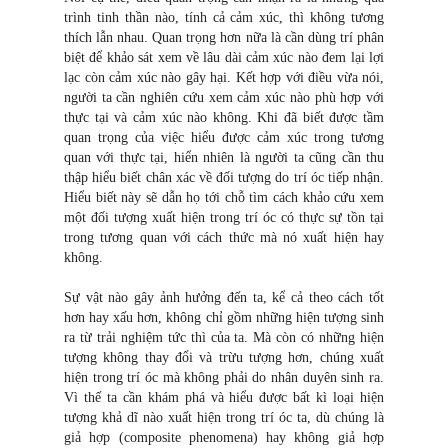
trình tinh thần nào, tính cả cảm xúc, thì không tương
thích lẫn nhau. Quan trọng hơn nữa là cần dùng trí phân
biệt để khảo sát xem về lâu dài cảm xúc nào đem lại lợi
lạc còn cảm xúc nào gây hại. Kết hợp với điều vừa nói,
người ta cần nghiên cứu xem cảm xúc nào phù hợp với
thực tại và cảm xúc nào không. Khi đã biết được tầm
quan trọng của việc hiểu được cảm xúc trong tương
quan với thực tại, hiển nhiên là người ta cũng cần thu
thập hiểu biết chân xác về đối tượng do trí óc tiếp nhận.
Hiểu biết này sẽ dẫn họ tới chỗ tìm cách khảo cứu xem
một đối tượng xuất hiện trong trí óc có thực sự tồn tại
trong tương quan với cách thức mà nó xuất hiện hay
không.
Sự vật nào gây ảnh hưởng đến ta, kể cả theo cách tốt
hơn hay xấu hơn, không chỉ gồm những hiện tượng sinh
ra từ trải nghiệm tức thì của ta. Mà còn có những hiện
tượng không thay đổi và trừu tượng hơn, chúng xuất
hiện trong trí óc mà không phải do nhân duyên sinh ra.
Vì thế ta cần khám phá và hiểu được bất kì loại hiện
tượng khả dĩ nào xuất hiện trong trí óc ta, dù chúng là
giả hợp (composite phenomena) hay không giả hợp