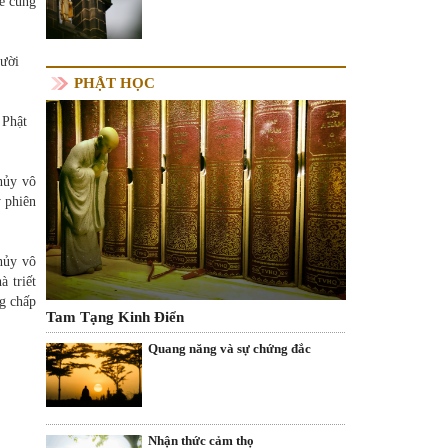
hể cùng
gười
PHẬT HỌC
 Phật
hủy vô
y phiên
hủy vô
à triết
g chấp
Tam Tạng Kinh Điển
Quang năng và sự chứng đắc
Nhận thức cảm thọ