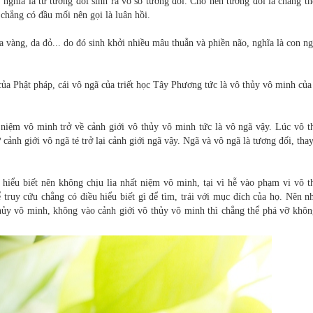
, nghĩa là từ tương đối sinh ra vô số tương đối. Cho nên tương đối là chẳng t
 chẳng có đầu mối nên gọi là luân hồi.
da vàng, da đỏ... do đó sinh khởi nhiều mâu thuẫn và phiền não, nghĩa là con n
ủa Phật pháp, cái vô ngã của triết học Tây Phương tức là vô thủy vô minh của
 niệm vô minh trở về cảnh giới vô thủy vô minh tức là vô ngã vậy. Lúc vô t
 cảnh giới vô ngã té trở lại cảnh giới ngã vậy. Ngã và vô ngã là tương đối, tha
hiểu biết nên không chịu lìa nhất niệm vô minh, tại vì hễ vào phạm vi vô t
ruy cứu chẳng có điều hiểu biết gì để tìm, trái với mục đích của họ. Nên nh
hủy vô minh, không vào cảnh giới vô thủy vô minh thì chẳng thể phá vỡ khôn