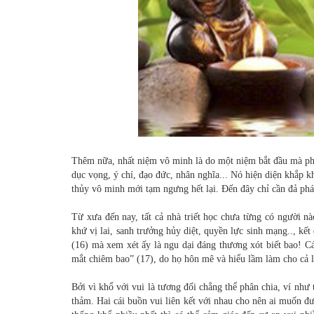
Thêm nữa, nhất niệm vô minh là do một niệm bắt đầu mà phá
dục vọng, ý chí, đạo đức, nhân nghĩa... Nó hiện diện khắp k
thủy vô minh mới tạm ngưng hết lại. Đến đây chỉ cần đả phá 
Từ xưa đến nay, tất cả nhà triết học chưa từng có người nà
khứ vị lai, sanh trưởng hủy diệt, quyền lực sinh mạng.., k
(16) mà xem xét ấy là ngu dại đáng thương xót biết bao! C
mắt chiêm bao” (17), do họ hôn mê và hiểu lầm làm cho cả l
Bởi vì khổ với vui là tương đối chẳng thể phân chia, ví như
thảm. Hai cái buồn vui liên kết với nhau cho nên ai muốn đượ