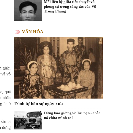
Mối liên hệ giữa tiểu thuyết và
phóng sự trong sáng tác của Vũ
Trọng Phụng
VĂN HÓA
m giác,
ở về vô
ác, quá
ật nhãn
Trình tự hôn sự ngày xưa
ng “mở
Đừng bao giờ nghĩ: Tai nạn - chắc
nó chừa mình ra!
 sầu bi
ịu đựng