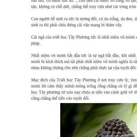
thứ nhì, có niệm thứ ba..., cho đến cái niệm vô cùng vô tận
tận, không có chỗ dứt, chẳng thể truy cứu như cái vòng tròn
Con người hễ sinh ra tức là tương đối, có da trắng, da đen, 
sinh ra thì phải chịu đựng cái vận mạng bi thảm vậy.
Cái ngã của triết học Tây Phương tức là nhất niệm vô minh c
pháp.
Nhất niệm vô minh bắt đầu tức là tự ngã bắt đầu, khi nhất
minh bị kích thích mà tái phát nhất niệm vô minh nghĩa là từ
nhau không chừng cho nên chẳng phải thực tại của tuyệt đối.
Mục đích của Triết học Tây Phương ở nơi truy cứu lý, tìm 
minh thì cảm thấy mênh mông trống rỗng chẳng có lý gì để t
học Tây phương từ xưa nay chưa ai tiến vào cảnh giới vô t
cũng chẳng thể tiến vào tuyệt đối.