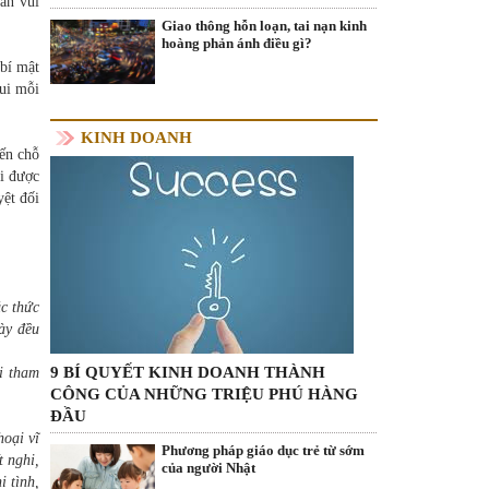
 an vui
Giao thông hỗn loạn, tai nạn kinh
hoàng phản ánh điều gì?
 bí mật
ui mỗi
KINH DOANH
đến chỗ
i được
yệt đối
c thức
gày đều
9 BÍ QUYẾT KINH DOANH THÀNH
i tham
CÔNG CỦA NHỮNG TRIỆU PHÚ HÀNG
ĐẦU
hoại vĩ
Phương pháp giáo dục trẻ từ sớm
t nghi,
của người Nhật
i tình,