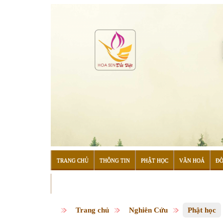
TRANG CHỦ
THÔNG TIN
PHẬT HỌC
VĂN HOÁ
ĐỜ
ĐỌC SÁCH
Trang chủ
Nghiên Cứu
Phật học