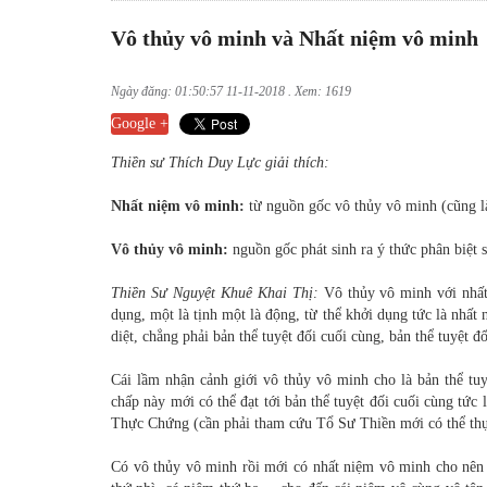
Vô thủy vô minh và Nhất niệm vô minh
Ngày đăng: 01:50:57 11-11-2018 . Xem: 1619
Google +
Thiền sư Thích Duy Lực giải thích:
Nhất niệm vô minh:
từ nguồn gốc vô thủy vô minh (cũng là
Vô thủy vô minh:
nguồn gốc phát sinh ra ý thức phân biệt s
Thiền Sư Nguyệt Khuê Khai Thị:
Vô thủy vô minh với nhất 
dụng, một là tịnh một là động, từ thể khởi dụng tức là nhất
diệt, chẳng phải bản thể tuyệt đối cuối cùng, bản thể tuyệt đối
Cái lầm nhận cảnh giới vô thủy vô minh cho là bản thể tu
chấp này mới có thể đạt tới bản thể tuyệt đối cuối cùng tứ
Thực Chứng (cần phải tham cứu Tổ Sư Thiền mới có thể th
Có vô thủy vô minh rồi mới có nhất niệm vô minh cho nên 