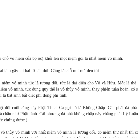
 chỗ vô niệm của bộ óc) khởi lên một niệm gọi là nhất niệm vô minh.
ai lầm gây tai hại từ lâu đời. Cũng là chỗ mịt mù đen tối.
niệm vô minh tức là tương đối, tức là đại diện cho Vô và Hữu. Một là thể 
 niệm vô minh, tức dụng quy thể là vô thủy vô minh, thay phiên tuần hoàn, có 
 là bất sinh bất diệt phi động phi tịnh.
yệt đối cuối cùng này Phật Thích Ca gọi nó là Không Chấp. Cần phải đả phá
c là chân như Phật tánh. Cái phương đả phá không chấp này chẳng phải Lý Luậ
ực chứng được.)
vô thủy vô minh với nhất niệm vô minh là tương đối, có niệm thứ nhất thì c