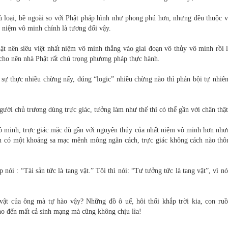
đủ loại, bề ngoài so với Phật pháp hình như phong phú hơn, nhưng đều thuộc 
ất niệm vô minh chính là tương đối vậy.
ật nên siêu việt nhất niệm vô minh thẳng vào giai đoạn vô thủy vô minh rồi 
 cho nên nhà Phật rất chú trọng phương pháp thực hành.
i sự thực nhiều chừng nấy, đúng “logic” nhiều chừng nào thì phản bội tự nhiê
ười chủ trương dùng trực giác, tưởng làm như thế thì có thể gần với chân thật
 vô minh, trực giác mặc dù gần với nguyên thủy của nhất niệm vô minh hơn nh
 còn có một khoảng sa mạc mênh mông ngăn cách, trực giác không cách nào thô
nói : “Tài sản tức là tang vật.” Tôi thì nói: “Tư tưởng tức là tang vật”, vì n
vật của ông mà tự hào vậy? Những đồ ô uế, hôi thối khắp trời kia, con ruồ
ho đến mất cả sinh mạng mà cũng không chịu lìa!