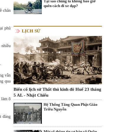
Tại sao chúng ta không bao giờ
quên cách đi xe đạp?
về chân
lại phủ
LỊCH SỬ
n nhiều
.
ưng vẫn
ng qua
Biến cố lịch sử Thất thủ kinh đô Huế 23 tháng
5 AL - Nhật Chiếu
ó làm ô
Hệ Thống Tăng Quan Phật Giáo
Triều Nguyễn
i đáng
Một số thông tin cơ bản về Quần