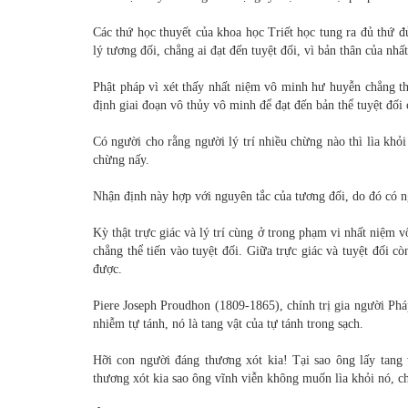
Các thứ học thuyết của khoa học Triết học tung ra đủ thứ 
lý tương đối, chẳng ai đạt đến tuyệt đối, vì bản thân của nh
Phật pháp vì xét thấy nhất niệm vô minh hư huyễn chẳng th
định giai đoạn vô thủy vô minh để đạt đến bản thể tuyệt đối
Có người cho rằng người lý trí nhiều chừng nào thì lìa khỏ
chừng nấy.
Nhận định này hợp với nguyên tắc của tương đối, do đó có ng
Kỳ thật trực giác và lý trí cùng ở trong phạm vi nhất niệm
chẳng thể tiến vào tuyệt đối. Giữa trực giác và tuyệt đối
được.
Piere Joseph Proudhon (1809-1865), chính trị gia người Pháp 
nhiễm tự tánh, nó là tang vật của tự tánh trong sạch.
Hỡi con người đáng thương xót kia! Tại sao ông lấy tang 
thương xót kia sao ông vĩnh viễn không muốn lìa khỏi nó, c