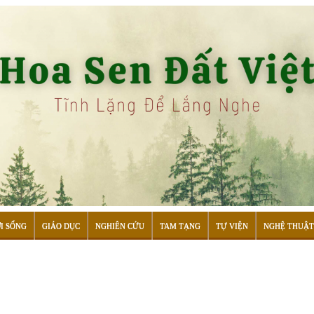
I SỐNG
GIÁO DỤC
NGHIÊN CỨU
TAM TẠNG
TỰ VIỆN
NGHỆ THUẬT