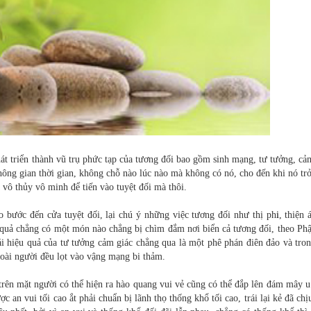
t triển thành vũ trụ phức tạp của tương đối bao gồm sinh mạng, tư tưởng, cả
hông gian thời gian, không chỗ nào lúc nào mà không có nó, cho đến khi nó tr
vô thủy vô minh để tiến vào tuyệt đối mà thôi.
o bước đến cửa tuyệt đối, lại chú ý những việc tương đối như thị ph
i
, thiện 
ết quả chẳng có một món nào chẳng bị chìm đắm nơi biển cả tương đối, theo Ph
ái hiệu quả của tư tưởng cảm giác chẳng qua là một phê phán điên đảo và tro
oài người đều lọt vào vậng mạng bi thảm.
 trên mặt người có thể hiện ra hào quang vui vẻ cũng có thể đắp lên đám mây u
c an vui tối cao ắt phải chuẩn bị lãnh thọ thống khổ tối cao, trái lại kẻ đã ch