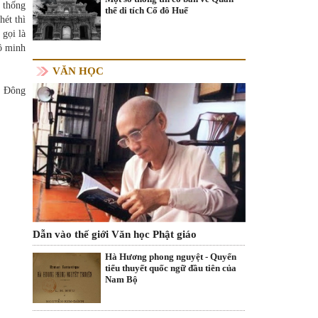
g thống
thể di tích Cố đô Huế
hét thì
 gọi là
vô minh
VĂN HỌC
c Đông
Dẫn vào thế giới Văn học Phật giáo
Hà Hương phong nguyệt - Quyển
tiểu thuyết quốc ngữ đầu tiên của
Nam Bộ