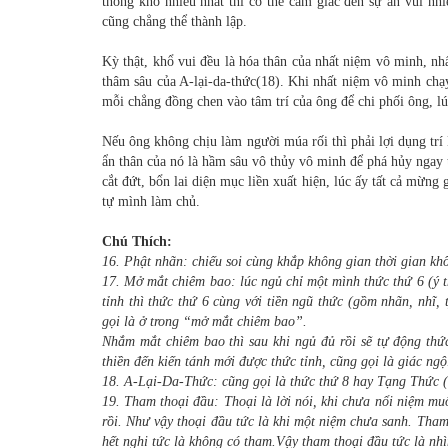
thống khổ nhiều nhất thì có thể cảm giác đến sự an vui nhi
cũng chẳng thể thành lập.
Kỳ thật, khổ vui đều là hóa thân của nhất niệm vô minh, nh
thâm sâu của A-lại-da-thức(18). Khi nhất niệm vô minh chạ
mỗi chẳng đồng chen vào tâm trí của ông để chi phối ông, l
Nếu ông không chịu làm người múa rối thì phải lợi dụng trí
ẩn thân của nó là hầm sâu vô thủy vô minh để phá hủy ngay
cắt đứt, bổn lai diện mục liền xuất hiện, lúc ấy tất cả mừng 
tự mình làm chủ.
Chú Thích:
16. Phật nhãn: chiếu soi cùng khắp không gian thời gian khô
17. Mở mắt chiêm bao: lúc ngủ chỉ một mình thức thứ 6 (ý 
tỉnh thì thức thứ 6 cùng với tiền ngũ thức (gồm nhãn, nhĩ, 
gọi là ở trong “mở mắt chiêm bao”.
Nhắm mắt chiêm bao thì sau khi ngủ đủ rồi sẽ tự động thứ
thiền đến kiến tánh mới được thức tỉnh, cũng gọi là giác ngộ
18. A-Lại-Da-Thức: cũng gọi là thức thứ 8 hay Tạng Thức (
19. Tham thoại đầu: Thoại là lời nói, khi chưa nổi niệm mu
rồi. Như vậy thoại đầu tức là khi một niệm chưa sanh. Tham l
hết nghi tức là không có tham.Vậy tham thoại đầu tức là nhì