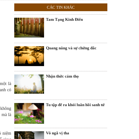
CÁC TIN KHÁC
Tam Tạng Kinh Điển
Quang năng và sự chứng đắc
Nhận thức cảm thọ
một là
sanh có
Tu tập để ra khỏi luân hồi sanh tử
 không
n mà là
Vô ngã vị tha
ó niệm