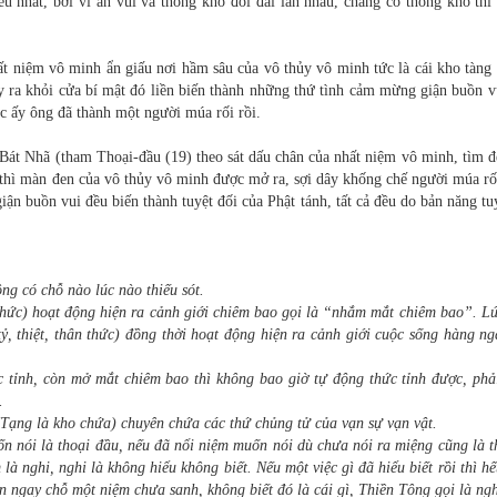
ều nhất, bởi vì an vui và thống khổ đối đãi lẫn nhau, chẳng có thống khổ thì
ất niệm vô minh ẩn giấu nơi hầm sâu của vô thủy vô minh tức là cái kho tàng
y ra khỏi cửa bí mật đó liền biến thành những thứ tình cảm mừng giận buồn v
úc ấy ông đã thành một người múa rối rồi.
 Bát Nhã (tham Thoại-đầu (19) theo sát dấu chân của nhất niệm vô minh, tìm 
 thì màn đen của vô thủy vô minh được mở ra, sợi dây khống chế người múa rố
giận buồn vui đều biến thành tuyệt đối của Phật tánh, tất cả đều do bản năng tu
ng có chỗ nào lúc nào thiếu sót.
thức) hoạt động hiện ra cảnh giới chiêm bao gọi là “nhắm mắt chiêm bao”. Lú
tỷ, thiệt, thân thức) đồng thời hoạt động hiện ra cảnh giới cuộc sống hàng n
c tỉnh, còn mở mắt chiêm bao thì không bao giờ tự động thức tỉnh được, phả
.
Tạng là kho chứa) chuyên chứa các thứ chủng tử của vạn sự vạn vật.
ốn nói là thoại đầu, nếu đã nổi niệm muốn nói dù chưa nói ra miệng cũng là t
à nghi, nghi là không hiểu không biết. Nếu một việc gì đã hiểu biết rồi thì hế
n ngay chỗ một niệm chưa sanh, không biết đó là cái gì, Thiền Tông gọi là ngh