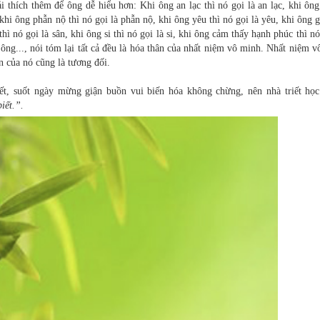
i thích thêm để ông dễ hiểu hơn: Khi ông an lạc thì nó gọi là an lạc, khi ôn
, khi ông phẫn nộ thì nó gọi là phẫn nộ, khi ông yêu thì nó gọi là yêu, khi ông g
hì nó gọi là sân, khi ông si thì nó gọi là si, khi ông cảm thấy hạnh phúc thì nó
hi ông..., nói tóm lại tất cả đều là hóa thân của nhất niệm vô minh. Nhất niệm 
n của nó cũng là tương đối.
ết, suốt ngày mừng giận buồn vui biến hóa không chừng, nên nhà triết họ
iết.”.