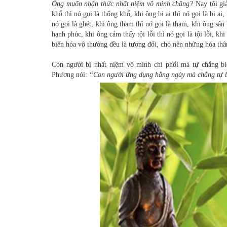
Ông muốn nhận thức nhất niệm vô minh chăng?
Nay tôi giả
khổ thì nó gọi là thống khổ, khi ông bi ai thì nó gọi là bi ai
nó gọi là ghét, khi ông tham thì nó gọi là tham, khi ông sân t
hạnh phúc, khi ông cảm thấy tội lỗi thì nó gọi là tội lỗi, k
biến hóa vô thường đều là tương đối, cho nên những hóa thâ
Con người bị nhất niệm vô minh chi phối mà tự chẳng bi
Phương nói:
“Con người ứng dụng hằng ngày mà chẳng tự b