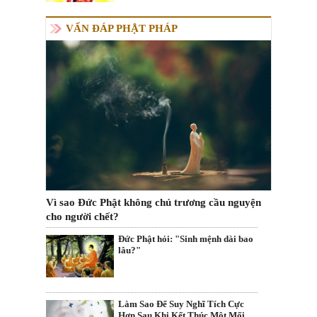
VẤN ĐÁP PHẬT PHÁP
Vì sao Đức Phật không chủ trương cầu nguyện
cho người chết?
Đức Phật hỏi: "Sinh mệnh dài bao
lâu?"
Làm Sao Để Suy Nghĩ Tích Cực
Hơn Sau Khi Kết Thúc Một Mối