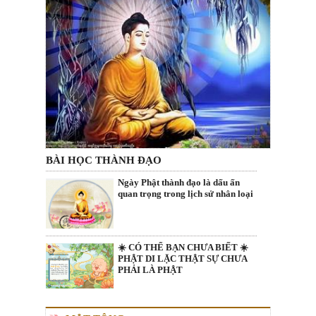
BÀI HỌC THÀNH ĐẠO
Ngày Phật thành đạo là dấu ấn
quan trọng trong lịch sử nhân loại
☀️ CÓ THỂ BẠN CHƯA BIẾT ☀️
PHẬT DI LẶC THẬT SỰ CHƯA
PHẢI LÀ PHẬT