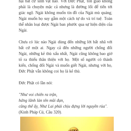
hại bất cứ sinh vật nào. Với Đức Phật, tôn giáo không
phải là chuyện mặc cả nhưng là đường lối để tiến tới
giác ngộ. Ngài không muốn tín đồ của Ngài mù quáng;
Ngài muốn họ suy gẫm một cách tự do và trí tuệ. Toàn
thể nhân loại được Ngài ban phước qua sự hiện diện của
Ngài.
Chưa có lúc nào Ngài dùng đến những lời bất nhã với
bất cứ một ai. Ngay cả đến những người chống đối
Ngài, những kẻ thù xấu nhất, Ngài cũng không bao giờ
tỏ ra thiếu thân thiện với họ. Một số người có thành
kiến, chống đối Ngài và muốn giết Ngài, nhưng với họ,
Đức Phật vẫn không coi họ là kẻ thù.
Đức Phật có lần nói:
"Như voi chiến ra trận,
hứng lãnh làn tên mũi đạn,
cũng thế ấy, Như Lai phải chịu đựng lời nguyền rủa".
(Kinh Pháp Cú, Câu 320).