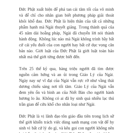
Đức Phật xuất hiện để phá tan cái tăm tối của vô minh
và để chỉ cho nhân gian biết phương pháp giải thoát
khỏi khổ đau. Đức Phật là hiện thân của tất cả những
phẩm hạnh mà Ngài thuyết giảng. Trong thành quả của
45 năm dài hoằng pháp, Ngài đã chuyển lời nói thành
hành động. Không lúc nào mà Ngài không trình bầy bất
cứ cái yếu đuối của con người hay bất cứ dục vọng căn
bản nào. Giới luật của Đức Phật là giới luật toàn hảo
nhất mà thế giới từng được biết đến.
Trên 25 thế kỷ qua, hàng triệu người đã tìm được
nguồn cảm hứng và an ủi trong Giáo Lý của Ngài.
Ngày nay sự vĩ đại của Ngài vẫn rực rỡ như vầng thái
dương chiếu sáng nơi tối tăm. Giáo Lý của Ngài vẫn
đem yên ổn và bình an của Niết Bàn cho người hành
hương lo âu. Không có ai đã hy sinh quá nhiều lạc thú
trần gian để cứu khổ cho nhân loại như Ngài.
Đức Phật là vị lãnh đạo tôn giáo đầu tiên trong lịch sử
thế giới khiển trách việc dùng sanh mạng con vật để hy
sinh vì bất cứ lý do gì, và kêu gọi con người không nên