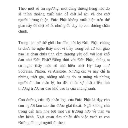
Theo một số tín ngưỡng, một đấng thiêng liêng nào đó
sẽ thỉnh thoảng xuất hiện để d
i
ệt kẻ ác, và che chở
người lương thiện. Đức Phật không xuất hiện trên thế
gian này để diệt kẻ ác nhưng để dạy họ con đường chân
chính.
Trong lịch sử thế giới cho đến thời kỳ Đức Phật, chúng
ta chưa hề nghe thấy một vị thầy trong bất cứ tôn giáo
nào lại chan chứa tình cảm thương yêu đối với loại khổ
đau như Đức Phật? Đồng thời với Đức Phật, chúng ta
có nghe thấy một số nhà hiền triết Hy Lạp như
Socrates, Platon, và Aristote. Nhưng các vị này chỉ là
những triết gia, những nhà tự do tư tuởng và những
người đi tìm chân lý; họ đều thiếu sự phát triển tình
thương trước sự đau khổ bao la của chúng sanh.
Con đường cứu độ nhân loại của Đức Phật là dạy cho
con người làm sao tìm được giải thoát. Ngài không chú
trọng đến làm nhẹ bớt một vài trường hợp về thân và
tâm bệnh. Ngài quan tâm nhiều đến việc vạch ra con
Đường để mọi người đi theo.