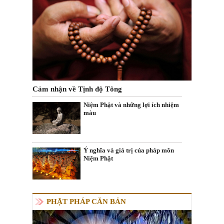
Cảm nhận về Tịnh độ Tông
Niệm Phật và những lợi ích nhiệm
màu
Ý nghĩa và giá trị của pháp môn
Niệm Phật
PHẬT PHÁP CĂN BẢN