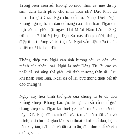
Trong biên niên sử, không có một nhân vật nào đã hy
sinh đem hạnh phúc cho nhân loại như Đức Phật đã
làm. Từ giờ Giác Ngộ cho đến lúc Nhập Diệt. Ngài
không ngừng tranh đấu để nâng cao nhân loại. Ngài chỉ
ngủ có hai giờ một ngày. Hai Mươi Năm Lăm thế kỷ
trôi qua từ khi Vị Đại Đạo Sư này đã qua đời, thông
điệp tình thương và trí tuệ của Ngài vẫn hiện hữu thuần
khiết như lúc ban đầu.
Thông điệp của Ngài vẫn ảnh hưởng sâu xa đến vận
mệnh của nhân loại. Ngài là một Đấng Từ Bi cao cả
nhất đã soi sáng thế giới với tình thương thân ái. Sau
khi nhập Niết Bàn, Ngài đã để lại bức thông điệp bất tử
cho chúng ta.
Ngày nay hòa bình thế giới của chúng ta bị đe dọa
khủng khiếp. Không bao giờ trong lịch sử của thế giới
thông điệp của Ngài lại thiết yếu hơn như cho thời đại
này. Đức Phật đản sanh để xóa tan cái tăm tối của vô
minh, chỉ cho thế gian làm sao thoát khỏi khổ đau, bệnh
não, suy tàn, cái chết và tất cả lo âu, đau đớn khổ sở của
chúng sanh.