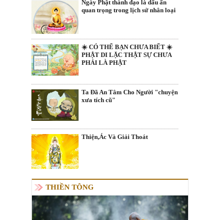
Ngày Phật thành đạo là dấu ấn
quan trọng trong lịch sử nhân loại
☀️ CÓ THỂ BẠN CHƯA BIẾT ☀️
PHẬT DI LẶC THẬT SỰ CHƯA
PHẢI LÀ PHẬT
Ta Đã An Tâm Cho Người "chuyện
xưa tích cũ"
Thiện,Ác Và Giải Thoát
THIỀN TÔNG