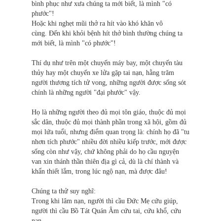
bình phục như xưa chúng ta mới biết, là mình "có
phước"!
Hoặc khi nghẹt mũi thở ra hít vào khó khăn vô
cùng. Ðến khi khỏi bệnh hít thở bình thường chúng ta
mới biết, là mình "có phước"!
Thí dụ như trên một chuyến máy bay, một chuyến tàu
thủy hay một chuyến xe lửa gặp tai nạn, hằng trăm
người thương tích tử vong, những người được sống sót
chính là những người "đại phước" vậy.
Họ là những người theo đủ mọi tôn giáo, thuộc đủ mọi
sắc dân, thuộc đủ mọi thành phần trong xã hội, gồm đủ
mọi lứa tuổi, nhưng điểm quan trọng là: chính họ đã "tu
nhơn tích phước" nhiều đời nhiều kiếp trước, mới được
sống còn như vậy, chứ không phải do họ cầu nguyện
van xin thánh thần thiên địa gì cả, dù là chí thành và
khẩn thiết lắm, trong lúc ngộ nạn, mà được đâu!
Chúng ta thử suy nghĩ:
Trong khi lâm nạn, người thì cầu Ðức Mẹ cứu giúp,
người thì cầu Bồ Tát Quán Âm cứu tai, cứu khổ, cứu
nạn.