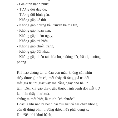
- Gia đình hạnh phúc,
- Tương đối đầy đủ,
- Tương đối bình yên,
- Không gặp kẻ thù,
- Không gặp những kẻ, truyền bá mê tín,
- Không gặp hoạn nạn,
- Không gặp hiểm nguy,
- Không gặp tai biến,
- Không gặp chiến tranh,
- Không gặp đói khát,
- Không gặp thiên tai, hỏa hoạn động đất, bão lụt cuồng
phong.
Khi nào chúng ta, bị đau con mắt, không còn nhìn
thấy được gì nữa cả, mới thấy rõ ràng giá trị đôi
mắt giá trị thị giác vậy mà hằng ngày chớ hề lưu
tâm. Ðến khi gặp thầy, gặp thuốc lành bệnh đôi mắt trở
lại nhìn thấy như xưa,
chúng ta mới biết, là mình "có phước"!
Hoặc là khi nào bị bệnh bại xụi liệt cả hai chân không
còn đi đứng bình thường được nữa phải dùng xe
lăn. Ðến khi khỏi bệnh,