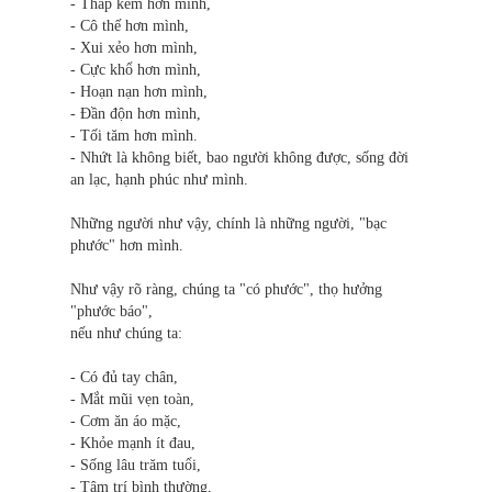
- Thấp kém hơn mình,
- Cô thế hơn mình,
- Xui xẻo hơn mình,
- Cực khổ hơn mình,
- Hoạn nạn hơn mình,
- Đần độn hơn mình,
- Tối tăm hơn mình.
- Nhứt là không biết, bao người không được, sống đời
an lạc, hạnh phúc như mình.
Những người như vậy, chính là những người, "bạc
phước" hơn mình.
Như vậy rõ ràng, chúng ta "có phước", thọ hưởng
"phước báo",
nếu như chúng ta:
- Có đủ tay chân,
- Mắt mũi vẹn toàn,
- Cơm ăn áo mặc,
- Khỏe mạnh ít đau,
- Sống lâu trăm tuổi,
- Tâm trí bình thường,