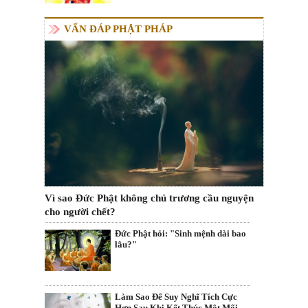
VẤN ĐÁP PHẬT PHÁP
Vì sao Đức Phật không chủ trương cầu nguyện
cho người chết?
Đức Phật hỏi: "Sinh mệnh dài bao
lâu?"
Làm Sao Để Suy Nghĩ Tích Cực
Hơn Sau Khi Kết Thúc Một Mối