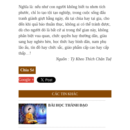
Nghĩa là: nếu như con người không biết tu nhơn tích
phước, chỉ lo tạo tội tạo nghiệp, trong cuộc sống đấu
tranh giành giựt hằng ngày, dù tại chùa hay tại gia, cho
đến khi quả báo thuần thục, không ai có thể tránh được,
dù cho người đó là bất cứ ai trong thế gian này, không
phân biệt vua quan, chức quyền hay thường dân, giàu
sang hay nghèo hèn, học thức hay bình dân, nam phụ
lão ấu, tín đồ hay chức sắc, giáo phẩm cấp cao hay cấp
thấp…!
Nguồn : Tỳ Kheo Thích Chân Tuệ
Chia Sẻ
Google +
CÁC TIN KHÁC
BÀI HỌC THÀNH ĐẠO