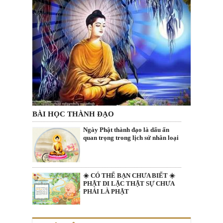
BÀI HỌC THÀNH ĐẠO
Ngày Phật thành đạo là dấu ấn
quan trọng trong lịch sử nhân loại
☀️ CÓ THỂ BẠN CHƯA BIẾT ☀️
PHẬT DI LẶC THẬT SỰ CHƯA
PHẢI LÀ PHẬT