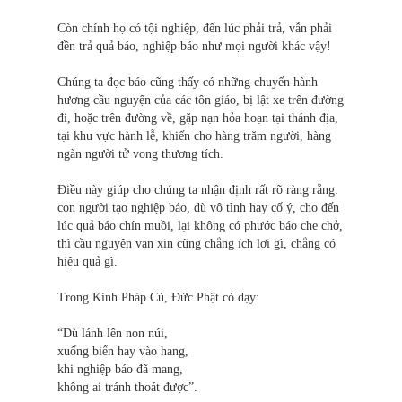
Còn chính họ có tội nghiệp, đến lúc phải trả, vẫn phải
đền trả quả báo, nghiệp báo như mọi người khác vậy!
Chúng ta đọc báo cũng thấy có những chuyến hành
hương cầu nguyện của các tôn giáo, bị lật xe trên đường
đi, hoặc trên đường về, gặp nạn hỏa hoạn tại thánh địa,
tại khu vực hành lễ, khiến cho hàng trăm người, hàng
ngàn người tử vong thương tích.
Ðiều này giúp cho chúng ta nhận định rất rõ ràng rằng:
con người tạo nghiệp báo, dù vô tình hay cố ý, cho đến
lúc quả báo chín muồi, lại không có phước báo che chở,
thì cầu nguyện van xin cũng chẳng ích lợi gì, chẳng có
hiệu quả gì.
Trong Kinh Pháp Cú, Ðức Phật có dạy:
“Dù lánh lên non núi,
xuống biển hay vào hang,
khi nghiệp báo đã mang,
không ai tránh thoát được”.