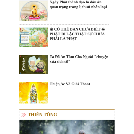
Ngày Phật thành đạo là dấu ấn
quan trọng trong lịch sử nhân loại
☀️ CÓ THỂ BẠN CHƯA BIẾT ☀️
PHẬT DI LẶC THẬT SỰ CHƯA
PHẢI LÀ PHẬT
Ta Đã An Tâm Cho Người "chuyện
xưa tích cũ"
Thiện,Ác Và Giải Thoát
THIỀN TÔNG