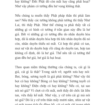
hay không? Đức Phật đó còn mãi hay cũng phải hoại?
Như vậy phàm có tướng đều hư vọng không thật.
Nếu chúng ta muốn thấy Phật pháp thân thì phải làm
sao? Nếu thấy các tướng không phải tướng thì thấy Như
Lai, thì thấy Phật. Như thế chúng ta phải thấy tất cả
những gì có hình có tướng ở trần gian này đều là hư
giả. Bởi vì những gì có tướng đều do nhân duyên hòa
hợp, đã là nhân duyên hòa hợp thì khi nhân duyên đủ nó
còn, nhân duyên thiếu nó mất. Có hợp thì phải có tan,
mọi sự vật do duyên hợp rồi cũng do duyên tan, hợp tan
không cố định, đó là hư giả. Thế nên tất cả tướng thế
gian đều hư giả, hư giả là bại hoại.
Theo quan niệm thông thường của chúng ta, cái gì là
giả, cái gì là thật? Trong sách vở, người xưa hay nói:
Bọt, bóng, sương tuyết là giả phải không? Như vậy thì
bọt có hay không? Bóng có hay không? Sương tuyết có
hay không? Điện chớp có hay không? Nếu có, tại sao
nói nó giả? Vì chợt có rồi mất, mới thấy đó chốc lát liền
tan, vừa thấy kế mất. Như vậy, y cứ trên cái gì mà nói
nó giả? Đó là y cứ trên thân mấy mươi năm, nhìn sự vật
có mặt trong tích tắc đồng hồ, cái có mặt chỉ trong phút