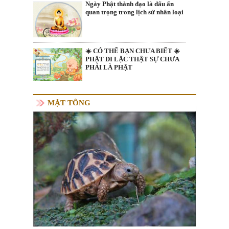
Ngày Phật thành đạo là dấu ấn
quan trọng trong lịch sử nhân loại
☀️ CÓ THỂ BẠN CHƯA BIẾT ☀️
PHẬT DI LẶC THẬT SỰ CHƯA
PHẢI LÀ PHẬT
MẬT TÔNG