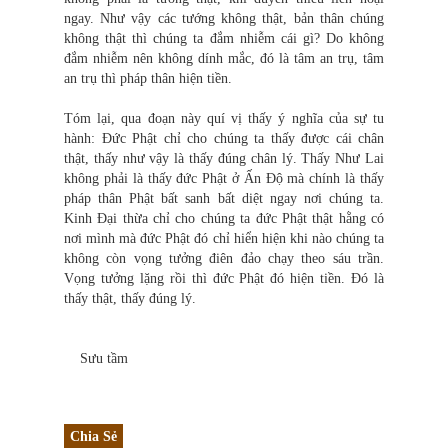
ngay. Như vậy các tướng không thật, bản thân chúng
không thật thì chúng ta đắm nhiễm cái gì? Do không
đắm nhiễm nên không dính mắc, đó là tâm an trụ, tâm
an trụ thì pháp thân hiện tiền.
Tóm lại, qua đoạn này quí vị thấy ý nghĩa của sự tu
hành: Đức Phật chỉ cho chúng ta thấy được cái chân
thật, thấy như vậy là thấy đúng chân lý. Thấy Như Lai
không phải là thấy đức Phật ở Ấn Độ mà chính là thấy
pháp thân Phật bất sanh bất diệt ngay nơi chúng ta.
Kinh Đại thừa chỉ cho chúng ta đức Phật thật hằng có
nơi mình mà đức Phật đó chỉ hiển hiện khi nào chúng ta
không còn vọng tưởng điên đảo chạy theo sáu trần.
Vọng tưởng lặng rồi thì đức Phật đó hiện tiền. Đó là
thấy thật, thấy đúng lý.
Sưu tầm
Chia Sẻ