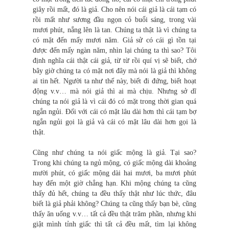
giây rồi mất, đó là giả. Cho nên nói cái giả là cái tạm có
rồi mất như sương đầu ngọn cỏ buổi sáng, trong vài
mươi phút, nắng lên là tan. Chúng ta thật là vì chúng ta
có mặt đến mấy mươi năm. Giả sử có cái gì tồn tại
được đến mấy ngàn năm, nhìn lại chúng ta thì sao? Tôi
định nghĩa cái thật cái giả, từ từ rồi quí vị sẽ biết, chớ
bây giờ chúng ta có mặt nơi đây mà nói là giả thì không
ai tin hết. Người ta như thế này, biết đi đứng, biết hoạt
động v.v… mà nói giả thì ai mà chịu. Nhưng sở dĩ
chúng ta nói giả là vì cái đó có mặt trong thời gian quá
ngắn ngủi. Đối với cái có mặt lâu dài hơn thì cái tạm bợ
ngắn ngủi gọi là giả và cái có mặt lâu dài hơn gọi là
thật.
Cũng như chúng ta nói giấc mộng là giả. Tại sao?
Trong khi chúng ta ngủ mộng, có giấc mộng dài khoảng
mười phút, có giấc mộng dài hai mươi, ba mươi phút
hay đến một giờ chẳng hạn. Khi mộng chúng ta cũng
thấy đủ hết, chúng ta đều thấy thật như lúc thức, đâu
biết là giả phải không? Chúng ta cũng thấy bạn bè, cũng
thấy ăn uống v.v… tất cả đều thật trăm phần, nhưng khi
giật mình tỉnh giấc thì tất cả đều mất, tìm lại không