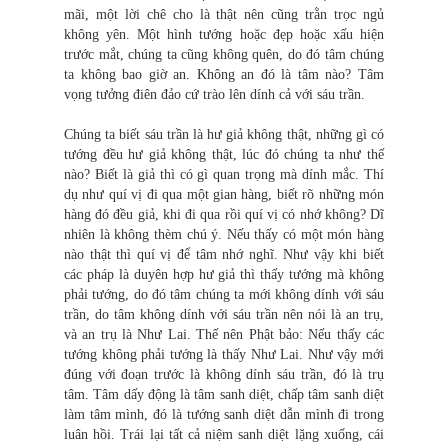
mãi, một lời chê cho là thật nên cũng trằn trọc ngủ
không yên. Một hình tướng hoặc đẹp hoặc xấu hiện
trước mắt, chúng ta cũng không quên, do đó tâm chúng
ta không bao giờ an. Không an đó là tâm nào? Tâm
vọng tưởng điên đảo cứ trào lên dính cả với sáu trần.
Chúng ta biết sáu trần là hư giả không thật, những gì có
tướng đều hư giả không thật, lúc đó chúng ta như thế
nào? Biết là giả thì có gì quan trọng mà dính mắc. Thí
dụ như quí vị đi qua một gian hàng, biết rõ những món
hàng đó đều giả, khi đi qua rồi quí vị có nhớ không? Dĩ
nhiên là không thèm chú ý. Nếu thấy có một món hàng
nào thật thì quí vị để tâm nhớ nghĩ. Như vậy khi biết
các pháp là duyên hợp hư giả thì thấy tướng mà không
phải tướng, do đó tâm chúng ta mới không dính với sáu
trần, do tâm không dính với sáu trần nên nói là an trụ,
và an trụ là Như Lai. Thế nên Phật bảo: Nếu thấy các
tướng không phải tướng là thấy Như Lai. Như vậy mới
đúng với đoạn trước là không dính sáu trần, đó là trụ
tâm. Tâm dấy động là tâm sanh diệt, chấp tâm sanh diệt
làm tâm mình, đó là tướng sanh diệt dẫn mình đi trong
luân hồi. Trái lại tất cả niệm sanh diệt lặng xuống, cái