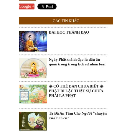
Google +
CÁC TIN KHÁC
BÀI HỌC THÀNH ĐẠO
Ngày Phật thành đạo là dấu ấn
quan trọng trong lịch sử nhân loại
☀️ CÓ THỂ BẠN CHƯA BIẾT ☀️
PHẬT DI LẶC THẬT SỰ CHƯA
PHẢI LÀ PHẬT
Ta Đã An Tâm Cho Người "chuyện
xưa tích cũ"