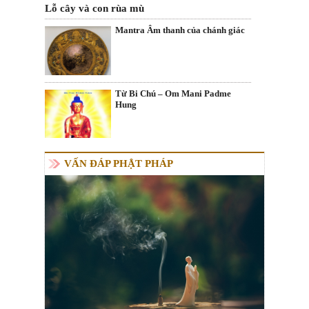
Lỗ cây và con rùa mù
Mantra Âm thanh của chánh giác
Từ Bi Chú – Om Mani Padme
Hung
VẤN ĐÁP PHẬT PHÁP