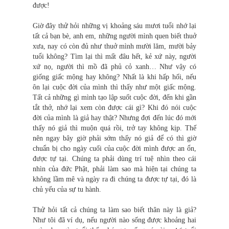
được!
Giờ đây thử hỏi những vị khoảng sáu mươi tuổi nhớ lại
tất cả bạn bè, anh em, những người mình quen biết thuở
xưa, nay có còn đủ như thuở mình mười lăm, mười bảy
tuổi không? Tìm lại thì mất đâu hết, kẻ xứ này, người
xứ nọ, người thì mồ đã phủ cỏ xanh… Như vậy có
giống giấc mộng hay không? Nhất là khi hấp hối, nếu
ôn lại cuộc đời của mình thì thấy như một giấc mộng.
Tất cả những gì mình tạo lập suốt cuộc đời, đến khi gần
tắt thở, nhớ lại xem còn được cái gì? Khi đó nói cuộc
đời của mình là giả hay thật? Nhưng đợi đến lúc đó mới
thấy nó giả thì muộn quá rồi, trở tay không kịp. Thế
nên ngay bây giờ phải sớm thấy nó giả để có thì giờ
chuẩn bị cho ngày cuối của cuộc đời mình được an ổn,
được tự tại. Chúng ta phải dùng trí tuệ nhìn theo cái
nhìn của đức Phật, phải làm sao mà hiện tại chúng ta
không lầm mê và ngày ra đi chúng ta được tự tại, đó là
chủ yếu của sự tu hành.
Thử hỏi tất cả chúng ta làm sao biết thân này là giả?
Như tôi đã ví dụ, nếu người nào sống được khoảng hai