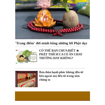
'Trang điểm' đời mình bằng những lời Phật dạy
CÓ THỂ BẠN CHƯA BIẾT ☀️
PHẬT THÍCH CA CÓ ĂN CHAY
TRƯỜNG HAY KHÔNG?
Bản thân hạnh phúc không đến từ
bên ngoài mà đến từ trong tâm
chúng ta