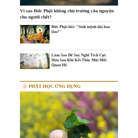
Vì sao Đức Phật không chủ trương cầu nguyện
cho người chết?
Đức Phật hỏi: "Sinh mệnh dài bao
lâu?"
Làm Sao Để Suy Nghĩ Tích Cực
Hơn Sau Khi Kết Thúc Một Mối
Quan Hệ
PHẬT HỌC ỨNG DỤNG