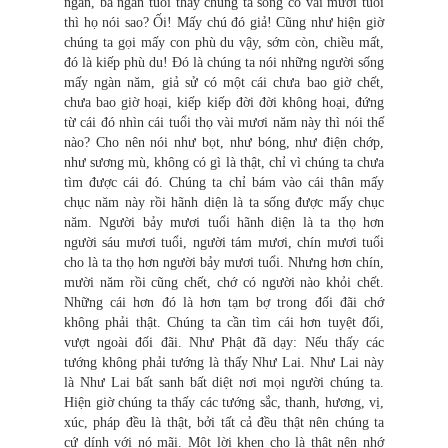
ngàn, ba ngàn tuổi thấy chúng ta sống có vài mươi tuổi
thì họ nói sao? Ối! Mấy chú đó giả! Cũng như hiện giờ
chúng ta gọi mấy con phù du vậy, sớm còn, chiều mất,
đó là kiếp phù du! Đó là chúng ta nói những người sống
mấy ngàn năm, giả sử có một cái chưa bao giờ chết,
chưa bao giờ hoại, kiếp kiếp đời đời không hoại, đứng
từ cái đó nhìn cái tuổi thọ vài mươi năm này thì nói thế
nào? Cho nên nói như bọt, như bóng, như điện chớp,
như sương mù, không có gì là thật, chỉ vì chúng ta chưa
tìm được cái đó. Chúng ta chỉ bám vào cái thân mấy
chục năm này rồi hãnh diện là ta sống được mấy chục
năm. Người bảy mươi tuổi hãnh diện là ta thọ hơn
người sáu mươi tuổi, người tám mươi, chín mươi tuổi
cho là ta thọ hơn người bảy mươi tuổi. Nhưng hơn chín,
mười năm rồi cũng chết, chớ có người nào khỏi chết.
Những cái hơn đó là hơn tạm bợ trong đối đãi chớ
không phải thật. Chúng ta cần tìm cái hơn tuyệt đối,
vượt ngoài đối đãi. Như Phật đã dạy: Nếu thấy các
tướng không phải tướng là thấy Như Lai. Như Lai này
là Như Lai bất sanh bất diệt nơi mọi người chúng ta.
Hiện giờ chúng ta thấy các tướng sắc, thanh, hương, vị,
xúc, pháp đều là thật, bởi tất cả đều thật nên chúng ta
cứ dính với nó mãi. Một lời khen cho là thật nên nhớ