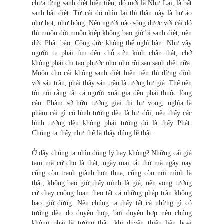
chưa từng sanh diệt hiện tiền, đó mới là Như Lai, là bất
sanh bất diệt. Từ cái đó nhìn lại thì thân này là hư ảo
như bọt, như bóng. Nếu người nào sống được với cái đó
thì muôn đời muôn kiếp không bao giờ bị sanh diệt, nên
đức Phật bảo: Công đức không thể nghĩ bàn. Như vậy
người tu phải tìm đến chỗ cứu kính chân thật, chớ
không phải chỉ tạo phước nho nhỏ rồi sau sanh diệt nữa.
Muốn cho cái không sanh diệt hiện tiền thì đừng dính
với sáu trần, phải thấy sáu trần là tướng hư giả. Thế nên
tôi nói rằng tất cả người xuất gia đều phải thuộc lòng
câu: Phàm sở hữu tướng giai thị hư vọng, nghĩa là
phàm cái gì có hình tướng đều là hư dối, nếu thấy các
hình tướng đều không phải tướng đó là thấy Phật.
Chúng ta thấy như thế là thấy đúng lẽ thật.
Ở đây chúng ta nhìn đúng lý hay không? Những cái giả
tạm mà cứ cho là thật, ngày mai tắt thở mà ngày nay
cũng còn tranh giành hơn thua, cũng còn nói mình là
thật, không bao giờ thấy mình là giả, nên vọng tưởng
cứ chạy cuồng loạn theo tất cả những pháp trần không
bao giờ dừng. Nếu chúng ta thấy tất cả những gì có
tướng đều do duyên hợp, bởi duyên hợp nên chúng
không phải là tướng thật, khi duyên thiếu liền hoại