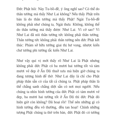
Đức Phật hỏi: Này Tu-bồ-đề, ý ông nghĩ sao? Có thể do
thân tướng mà thấy Như Lai không? Nếu thấy Phật trên
bàn là do thân tướng mà thấy Phật! Ngài Tu-bồ-đề
không phải như chúng ta, Ngài thưa: Không, không thể
do thân tướng mà thấy được Như Lai. Vì cớ sao? Vì
Như Lai đã nói thân tướng tức không phải thân tướng.
Thân tướng tức không phải thân tướng nên đức Phật kết
thúc: Phàm sở hữu tướng giai thị hư vọng, nhược kiến
chư tướng phi tướng tắc kiến Như Lai.
Như vậy quí vị mới thấy rõ Như Lai là Phật nhưng
không phải đức Phật có ba mươi hai tướng tốt và tám
mươi vẻ đẹp ở Ấn Độ thuở xưa mà hiện giờ chúng ta
đang tượng hình để thờ. Như Lai đây là chỉ cho Phật
pháp thân sẵn có của tất cả chúng ta. Phật pháp thân là
thể chẳng sanh chẳng diệt sẵn có nơi mọi người. Nếu
chúng ta nhìn hình tướng của đức Phật có tám mươi vẻ
đẹp, ba mươi hai tướng tốt ở Ấn Độ thì đức Phật đó
hiện giờ còn không? Đã hoại rồi! Thế nên những gì có
hình tướng đều vô thường, đều tan hoại! Chính những
tượng Phật chúng ta thờ trên bàn, đức Phật đó có tướng