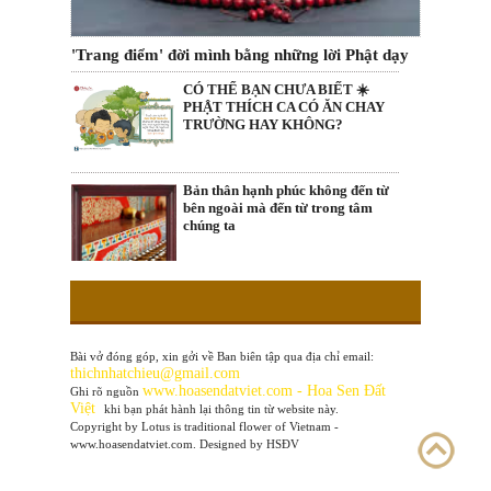
'Trang điểm' đời mình bằng những lời Phật dạy
CÓ THỂ BẠN CHƯA BIẾT ☀️
PHẬT THÍCH CA CÓ ĂN CHAY
TRƯỜNG HAY KHÔNG?
Bản thân hạnh phúc không đến từ
bên ngoài mà đến từ trong tâm
chúng ta
Bài vở đóng góp, xin gởi về Ban biên tập qua địa chỉ email:
thichnhatchieu@gmail.com
www
.hoasendatviet.com - Hoa Sen Đất
Ghi rõ nguồn
Việt
khi bạn phát hành lại thông tin từ website này.
Copyright by Lotus is traditional flower of Vietnam -
www.hoasendatviet.com. Designed by HSĐV