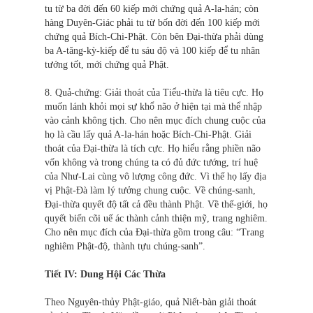
tu từ ba đời đến 60 kiếp mới chứng quả A-la-hán; còn
hàng Duyên-Giác phải tu từ bốn đời đến 100 kiếp mới
chứng quả Bích-Chi-Phật. Còn bên Đại-thừa phải dùng
ba A-tăng-kỳ-kiếp để tu sáu độ và 100 kiếp để tu nhân
tướng tốt, mới chứng quả Phật.
8. Quả-chứng: Giải thoát của Tiểu-thừa là tiêu cực. Họ
muốn lánh khỏi mọi sự khổ não ở hiện tại mà thể nhập
vào cảnh không tịch. Cho nên mục đích chung cuộc của
họ là cầu lấy quả A-la-hán hoặc Bích-Chi-Phật. Giải
thoát của Đại-thừa là tích cực. Họ hiểu rằng phiền não
vốn không và trong chúng ta có đủ đức tướng, trí huệ
của Như-Lai cùng vô lượng công đức. Vì thế họ lấy địa
vị Phật-Ðà làm lý tưởng chung cuộc. Về chúng-sanh,
Đại-thừa quyết độ tất cả đều thành Phật. Về thế-giới, họ
quyết biến cõi uế ác thành cảnh thiện mỹ, trang nghiêm.
Cho nên mục đích của Đại-thừa gồm trong câu: “Trang
nghiêm Phật-độ, thành tựu chúng-sanh”.
Tiết IV: Dung Hội Các Thừa
Theo Nguyên-thủy Phật-giáo, quả Niết-bàn giải thoát