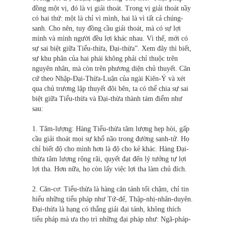
đồng một vị, đó là vị giải thoát. Trong vị giải thoát nầy
có hai thứ: một là chỉ vì mình, hai là vì tất cả chúng-
sanh. Cho nên, tuy đồng cầu giải thoát, mà có sự lợi
mình và mình người đều lợi khác nhau. Vì thế, mới có
sự sai biệt giữa Tiểu-thừa, Đại-thừa”. Xem đây thì biết,
sự khu phân của hai phái không phải chỉ thuộc trên
nguyên nhân, mà còn trên phương diện chủ thuyết. Căn
cứ theo Nhập-Đại-Thừa-Luận của ngài Kiên-Ý và xét
qua chủ trương lập thuyết đôi bên, ta có thể chia sự sai
biệt giữa Tiểu-thừa và Đại-thừa thành tám điểm như
sau:
1. Tâm-lượng: Hàng Tiểu-thừa tâm lượng hẹp hòi, gấp
cầu giải thoát mọi sự khổ não trong đường sanh-tử. Họ
chỉ biết độ cho mình hơn là độ cho kẻ khác. Hàng Đại-
thừa tâm lượng rộng rãi, quyết đạt đến lý tưởng tự lợi
lợi tha. Hơn nữa, họ còn lấy việc lợi tha làm chủ đích.
2. Căn-cơ: Tiểu-thừa là hàng căn tánh tối chậm, chỉ tin
hiểu những tiểu pháp như Tứ-đế, Thập-nhị-nhân-duyên.
Đại-thừa là hạng có thắng giải đại tánh, không thích
tiểu pháp mà ưa thọ trì những đại pháp như: Ngã-pháp-