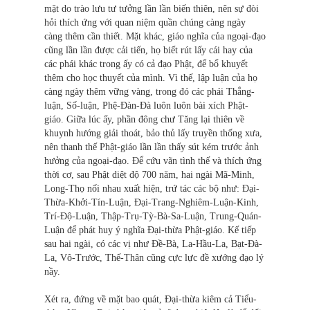
mặt do trào lưu tư tưởng lần lần biến thiên, nên sự đòi
hỏi thích ứng với quan niệm quần chúng càng ngày
càng thêm cần thiết. Mặt khác, giáo nghĩa của ngoại-đạo
cũng lần lần được cải tiến, họ biết rút lấy cái hay của
các phái khác trong ấy có cả đạo Phật, để bổ khuyết
thêm cho học thuyết của mình. Vì thế, lập luận của họ
càng ngày thêm vững vàng, trong đó các phái Thắng-
luận, Số-luận, Phệ-Ðàn-Đà luôn luôn bài xích Phật-
giáo. Giữa lúc ấy, phần đông chư Tăng lại thiên về
khuynh hướng giải thoát, bảo thủ lấy truyền thống xưa,
nên thanh thế Phật-giáo lần lần thấy sút kém trước ảnh
hưởng của ngoại-đạo. Để cứu vãn tình thế và thích ứng
thời cơ, sau Phật diệt độ 700 năm, hai ngài Mã-Minh,
Long-Thọ nối nhau xuất hiện, trứ tác các bộ như: Đại-
Thừa-Khởi-Tín-Luận, Đại-Trang-Nghiêm-Luận-Kinh,
Trí-Độ-Luận, Thập-Trụ-Tỳ-Bà-Sa-Luận, Trung-Quán-
Luận để phát huy ý nghĩa Đại-thừa Phật-giáo. Kế tiếp
sau hai ngài, có các vị như Đề-Bà, La-Hầu-La, Bạt-Đà-
La, Vô-Trước, Thế-Thân cũng cực lực đề xướng đạo lý
nầy.
Xét ra, đứng về mặt bao quát, Đại-thừa kiêm cả Tiểu-