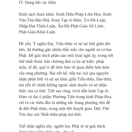
IV. Dung hội các thừa
Kinh sách tham khảo: Kinh Diệu-Pháp-Liên-Hoa, Kinh
Văn-Thù-Bát-Nhã, Kinh Tạp-A-Hàm, Trí-Độ-Luận,
Nhập-Đại-Thừa-Luận, Ấn-Độ-Phật-Giáo-Sử Lược,
Phật-Giáo-Khái-Luận.
Đề yếu: Ý nghĩa Đại, Tiểu-thừa và sự sai biệt giữa đôi
bên, đã thường gây nhiều thắc mắc cho người sơ cơ học
Phật. Để giải thích phần nào mối hoài nghi ấy, trong tiết
thứ nhất thuộc bản chương đưa ra ba sự kiện: pháp
môn, tế độ, quả vị để lược bàn về quan điểm hơn kém
của song phương. Hai tiết kế, tiếp tục nói qua nguyên
nhân phân biệt và sự sai khác giữa Tiểu-thừa, Đại-thừa,
mà yếu tố chính không ngoài cảnh duyên và sự nhận
thức của cá tính. Tiết sau cùng, trích dẫn kinh Tạp-A-
Hàm và đại ý phẩm Phương-Tiện trong kinh Pháp-Hoa,
chỉ rõ các thừa đều là những nấc thang phương tiện để
đi đến Phật-thừa, trong một đời thuyết giáo, Ðức Thế-
Tôn duy nói Nhất-thừa-pháp mà thôi.
Thể nhận nghĩa nầy, người học Phật sẽ tự giải thích