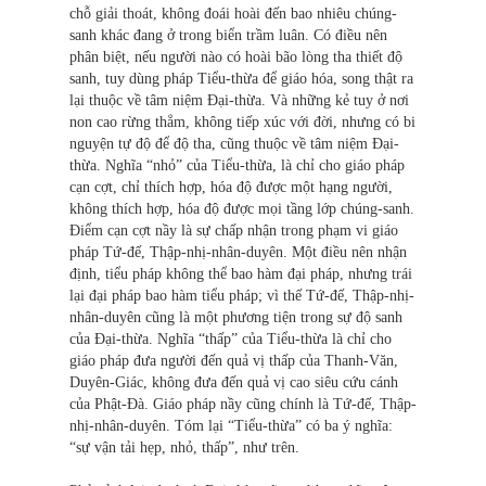
chỗ giải thoát, không đoái hoài đến bao nhiêu chúng-
sanh khác đang ở trong biển trầm luân. Có điều nên
phân biệt, nếu người nào có hoài bão lòng tha thiết độ
sanh, tuy dùng pháp Tiểu-thừa để giáo hóa, song thật ra
lại thuộc về tâm niệm Đại-thừa. Và những kẻ tuy ở nơi
non cao rừng thẳm, không tiếp xúc với đời, nhưng có bi
nguyện tự độ để độ tha, cũng thuộc về tâm niệm Đại-
thừa. Nghĩa “nhỏ” của Tiểu-thừa, là chỉ cho giáo pháp
cạn cợt, chỉ thích hợp, hóa độ được một hạng người,
không thích hợp, hóa độ được mọi tầng lớp chúng-sanh.
Điểm cạn cợt nầy là sự chấp nhận trong phạm vi giáo
pháp Tứ-đế, Thập-nhị-nhân-duyên. Một điều nên nhận
định, tiểu pháp không thể bao hàm đại pháp, nhưng trái
lại đại pháp bao hàm tiểu pháp; vì thế Tứ-đế, Thập-nhị-
nhân-duyên cũng là một phương tiện trong sự độ sanh
của Đại-thừa. Nghĩa “thấp” của Tiểu-thừa là chỉ cho
giáo pháp đưa người đến quả vị thấp của Thanh-Văn,
Duyên-Giác, không đưa đến quả vị cao siêu cứu cánh
của Phật-Ðà. Giáo pháp nầy cũng chính là Tứ-đế, Thập-
nhị-nhân-duyên. Tóm lại “Tiểu-thừa” có ba ý nghĩa:
“sự vận tải hẹp, nhỏ, thấp”, như trên.