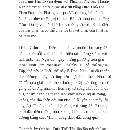
của hàng Thanh-Văn đồng với Phật, nhưng bậc Thanh-
Văn phước trí chưa được đầy đủ bằng Ðức Thế-Tôn.
Theo Đại-thừa Phật-giáo, quả Vô-thượng-bồ-đề của
Như-Lai duy những vị tu theo Bồ-Tát-thừa mới chứng
được. Đứng về mặt khách quan để khảo cứu Kinh-điển
của hai phái, ta có thể chia lối thuyết pháp của Phật ra
ba thời kỳ:
Thời kỳ thứ nhất, Ðức Thế-Tôn vì muốn cho hàng đệ-
tử lìa khỏi nỗi khổ thân tâm hiện tại, hưởng sự an vui
tịch tịnh, nên Ngài chỉ ngay những phương tiện giải
thoát. Như Đức Phật dạy: “Thế nầy là Khổ, thế nầy là
Tập, thế nầy là Diệt, thế nầy là Đạo. Như-Lai đã tu tập
theo đường lối ấy, các ông nên thực hành theo. Như-Lai
đã đắc quả giải thoát theo đường lối ấy, các ông nên cố
gắng để chứng nhập... Hiện nay sự sống chết của ta đã
dứt, phạm hạnh đã thành lập, việc làm cũng đã xong,
không còn thọ thân đời sau nữa...” Xuyên qua mấy lời
nầy, đạt đáo điểm của Phật cùng với hàng đệ-tử trong
buổi đầu tiên dường như không khác nhau, có thể biểu
dương bằng câu: “Hành đồng đạo, đắc đồng quả”.
Qua thời kỳ thứ hai, Ðức Thế-Tôn lần lần nói những