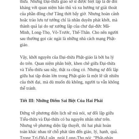
thừa. Nhưng Đại-thừa giáo sở sĩ được biệt lập là để đối
kháng với quan niệm bảo thủ và xu hướng tự giải thoát
của phần đông chư Tăng thời bấy giờ. Nhưng hoàn cảnh
hoặc trào lưu tư tưởng chỉ là nhân duyên phát khởi, mà
thành quả lại do sự xướng lập của chư đại-đức Mã-
Minh, Long-Thọ, Vô-Trước, Thế-Thân. Cho nên người
sau thường gọi các ngài là những nhà cách mạng Phật-
giáo.
Vậy, khởi nguyên của Đại-thừa Phật-giáo là bởi ba lý
do trên. Quan niệm phân biệt, khen chê giữa Đại-thừa
và Tiểu-thừa sau nầy, thật ra cũng có. Nhưng sự đối lập
giữa hai tập đoàn lớn trong Phật-giáo là một lẽ tất nhiên
của thời đại, mà dù muốn dù không, người ta vẫn không
thể tránh.
Tiết III: Những Điểm Sai Biệt Của Hai Phái
Đứng về phương diện lịch sử mà nói, sự đối lập giữa
Tiểu-thừa và Đại-thừa có ba nguyên nhân như trên.
Nhưng về phương diện lập thuyết, thì hai phái hoàn
toàn khác nhau từ chỗ phát tâm đến giáo, lý, hạnh, quả.
Trong Trí-Độ-Luận, ngài Long-Thọ nói: “Phật-pháp