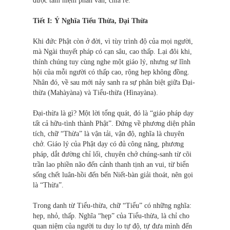
được tâm niệm phân vân, chia rẽ.
Tiết I: Ý Nghĩa Tiểu Thừa, Đại Thừa
Khi đức Phật còn ở đời, vì tùy trình độ của mọi người,
mà Ngài thuyết pháp có cạn sâu, cao thấp. Lại đôi khi,
thính chúng tuy cùng nghe một giáo lý, nhưng sự lĩnh
hội của mỗi người có thấp cao, rộng hẹp không đồng.
Nhân đó, về sau mới nảy sanh ra sự phân biệt giữa Đại-
thừa (Mahàyàna) và Tiểu-thừa (Hìnayàna).
Đại-thừa là gì? Một lời tổng quát, đó là “giáo pháp dạy
tất cả hữu-tình thành Phật”. Đứng về phương diện phân
tích, chữ “Thừa” là vận tải, vận độ, nghĩa là chuyên
chở. Giáo lý của Phật dạy có đủ công năng, phương
pháp, dắt đường chỉ lối, chuyên chở chúng-sanh từ cõi
trần lao phiền não đến cảnh thanh tịnh an vui, từ biển
sống chết luân-hồi đến bến Niết-bàn giải thoát, nên gọi
là “Thừa”.
Trong danh từ Tiểu-thừa, chữ “Tiểu” có những nghĩa:
hẹp, nhỏ, thấp. Nghĩa “hẹp” của Tiểu-thừa, là chỉ cho
quan niệm của người tu duy lo tự độ, tự đưa mình đến