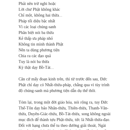
Phải nên trừ nghi hoặc
Lời chư Phật không khác
Chỉ một, không hai thừa...
Pháp tối diệu bậc nhất
Vì các loại chúng-sanh
Phân biệt nói ba thừa
Kẻ thấp ưa pháp nhỏ
Không tin mình thành Phật
Nên ta dùng phương tiện
Chia ra các đạo quả
Tuy là nói ba thừa
Kỳ thật dạy Bồ-Tát...
Căn cứ mấy đoạn kinh trên, thì từ trước đến sau, Đức
Phật chỉ dạy có Nhất-thừa-pháp, chẳng qua vì tùy trình
độ chúng-sanh mà phương tiện dẫn dụ thế thôi.
Tóm lại, trong một đời giáo hóa, nói rộng ra, tuy Ðức
Thế-Tôn dạy bảo Nhân-thừa, Thiên-thừa, Thanh-Văn-
thừa, Duyên-Giác-thừa, Bồ-Tát-thừa, song không ngoài
mục đích để thành tựu Phật-thừa, tức là Nhất-thừa-đạo.
Đối với hạng chưa thể tu theo đường giải thoát, Ngài