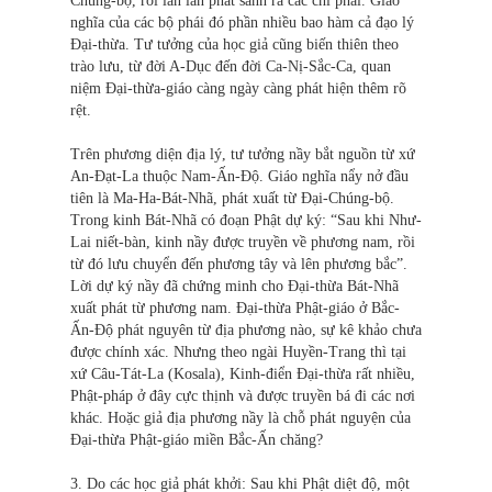
Chúng-bộ, rồi lần lần phát sanh ra các chi phái. Giáo
nghĩa của các bộ phái đó phần nhiều bao hàm cả đạo lý
Đại-thừa. Tư tưởng của học giả cũng biến thiên theo
trào lưu, từ đời A-Dục đến đời Ca-Nị-Sắc-Ca, quan
niệm Đại-thừa-giáo càng ngày càng phát hiện thêm rõ
rệt.
Trên phương diện địa lý, tư tưởng nầy bắt nguồn từ xứ
An-Đạt-La thuộc Nam-Ấn-Độ. Giáo nghĩa nẩy nở đầu
tiên là Ma-Ha-Bát-Nhã, phát xuất từ Đại-Chúng-bộ.
Trong kinh Bát-Nhã có đoạn Phật dự ký: “Sau khi Như-
Lai niết-bàn, kinh nầy được truyền về phương nam, rồi
từ đó lưu chuyển đến phương tây và lên phương bắc”.
Lời dự ký nầy đã chứng minh cho Đại-thừa Bát-Nhã
xuất phát từ phương nam. Đại-thừa Phật-giáo ở Bắc-
Ấn-Độ phát nguyên từ địa phương nào, sự kê khảo chưa
được chính xác. Nhưng theo ngài Huyền-Trang thì tại
xứ Câu-Tát-La (Kosala), Kinh-điển Đại-thừa rất nhiều,
Phật-pháp ở đây cực thịnh và được truyền bá đi các nơi
khác. Hoặc giả địa phương nầy là chỗ phát nguyện của
Đại-thừa Phật-giáo miền Bắc-Ấn chăng?
3. Do các học giả phát khởi: Sau khi Phật diệt độ, một