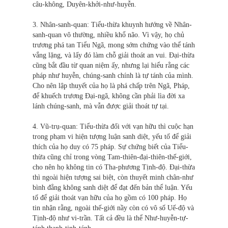
câu-không, Duyên-khởi-như-huyễn.
3. Nhân-sanh-quan: Tiểu-thừa khuynh hướng về Nhân-
sanh-quan vô thường, nhiều khổ não. Vì vậy, họ chủ
trương phá tan Tiểu Ngã, mong sớm chứng vào thể tánh
vắng lặng, và lấy đó làm chỗ giải thoát an vui. Đại-thừa
cũng bắt đầu từ quan niệm ấy, nhưng lại hiểu rằng các
pháp như huyễn, chúng-sanh chính là tự tánh của mình.
Cho nên lập thuyết của họ là phá chấp trên Ngã, Pháp,
để khuếch trương Ðại-ngã, không cần phải lìa đời xa
lánh chúng-sanh, mà vẫn được giải thoát tự tại.
4. Vũ-trụ-quan: Tiểu-thừa đối với vạn hữu thì cuộc hạn
trong phạm vi hiện tượng luận sanh diệt, yếu tố để giải
thích của họ duy có 75 pháp. Sự chứng biết của Tiểu-
thừa cũng chỉ trong vòng Tam-thiên-đại-thiên-thế-giới,
cho nên họ không tin có Tha-phương Tịnh-độ. Đại-thừa
thì ngoài hiện tượng sai biệt, còn thuyết minh chân-như
bình đẳng không sanh diệt để đạt đến bản thể luận. Yếu
tố để giải thoát vạn hữu của họ gồm có 100 pháp. Họ
tin nhận rằng, ngoài thế-giới nầy còn có vô số Uế-độ và
Tịnh-độ như vi-trần. Tất cả đều là thể Như-huyễn-tự-