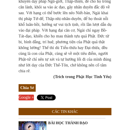
khuyên dạy pháp Ngũ-giới, Thập-thiện, để cho họ trồng
căn lành, khỏi sa vào ác đạo, gây nhân duyên đắc độ về
sau. Với hạng có thể bước lên nẻo Niết-bàn, Ngài khai
thị pháp Tứ-đế, Thập-nhị-nhân-duyên, để họ thoát nỗi
khổ luân-hồi, hưởng sự vui tịch tịnh, rồi lần lượt dẫn dụ
vào đại pháp. Với hạng đại căn cơ, Ngài chỉ ngay Bồ-
Tát-đạo, khiến cho họ mau thành tựu quả Phật. Đức từ
bi, bình đẳng, trí huệ, phương tiện của Phật quả thật
không lường! Thế thì dù Tiểu-thừa hay Đại-thừa, đều
cùng là con của Phật, cùng sẽ về một tiêu điểm, người
Phật-tử chỉ nên tự xét và tự hướng lối đi của mình đúng
như lời dạy của Ðức Thế-Tôn, chớ không nên cố tâm
chia rẽ.
(Trích trong Phật Học Tinh Yếu)
Chia Sẻ
Google +
CÁC TIN KHÁC
BÀI HỌC THÀNH ĐẠO