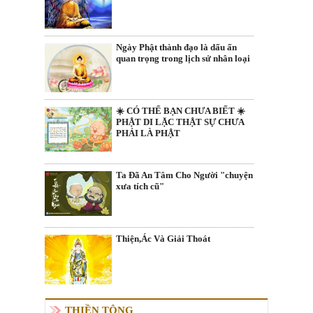
Ngày Phật thành đạo là dấu ấn
quan trọng trong lịch sử nhân loại
☀️ CÓ THỂ BẠN CHƯA BIẾT ☀️
PHẬT DI LẶC THẬT SỰ CHƯA
PHẢI LÀ PHẬT
Ta Đã An Tâm Cho Người "chuyện
xưa tích cũ"
Thiện,Ác Và Giải Thoát
THIỀN TÔNG