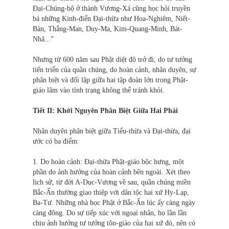
Đại-Chúng-bộ ở thành Vương-Xá cũng học hỏi truyền
bá những Kinh-điển Đại-thừa như Hoa-Nghiêm, Niết-
Bàn, Thắng-Man, Duy-Ma, Kim-Quang-Minh, Bát-
Nhã...”
Nhưng từ 600 năm sau Phật diệt độ trở đi, do tư tưởng
tiến triển của quần chúng, do hoàn cảnh, nhân duyên, sự
phân biệt và đối lập giữa hai tập đoàn lớn trong Phật-
giáo lâm vào tình trạng không thể tránh khỏi.
Tiết II: Khởi Nguyên Phân Biệt Giữa Hai Phái
Nhân duyên phân biệt giữa Tiểu-thừa và Đại-thừa, đại
ước có ba điểm:
1. Do hoàn cảnh: Đại-thừa Phật-giáo bộc hưng, một
phần do ảnh hưởng của hoàn cảnh bên ngoài. Xét theo
lịch sử, từ đời A-Dục-Vương về sau, quần chúng miền
Bắc-Ấn thường giao thiệp với dân tộc hai xứ Hy-Lạp,
Ba-Tư. Những nhà học Phật ở Bắc-Ấn lúc ấy càng ngày
càng đông. Do sự tiếp xúc với ngoại nhân, họ lần lần
chịu ảnh hưởng tư tưởng tôn-giáo của hai xứ đó, nên có