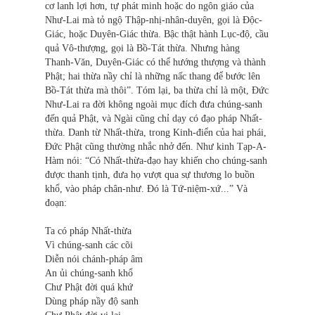
cơ lanh lợi hơn, tự phát minh hoặc do ngôn giáo của
Như-Lai mà tỏ ngộ Thập-nhị-nhân-duyên, gọi là Ðộc-
Giác, hoặc Duyên-Giác thừa. Bậc thật hành Lục-độ, cầu
quả Vô-thượng, gọi là Bồ-Tát thừa. Nhưng hàng
Thanh-Văn, Duyên-Giác có thể hướng thượng và thành
Phật; hai thừa nầy chỉ là những nấc thang để bước lên
Bồ-Tát thừa mà thôi”. Tóm lại, ba thừa chỉ là một, Ðức
Như-Lai ra đời không ngoài mục đích đưa chúng-sanh
đến quả Phật, và Ngài cũng chỉ dạy có đạo pháp Nhất-
thừa. Danh từ Nhất-thừa, trong Kinh-điển của hai phái,
Đức Phật cũng thường nhắc nhở đến. Như kinh Tạp-A-
Hàm nói: “Có Nhất-thừa-đạo hay khiến cho chúng-sanh
được thanh tịnh, đưa họ vượt qua sự thương lo buồn
khổ, vào pháp chân-như. Đó là Tứ-niệm-xứ...” Và
đoạn:
Ta có pháp Nhất-thừa
Vì chúng-sanh các cõi
Diễn nói chánh-pháp âm
An ủi chúng-sanh khổ
Chư Phật đời quá khứ
Dùng pháp nầy độ sanh