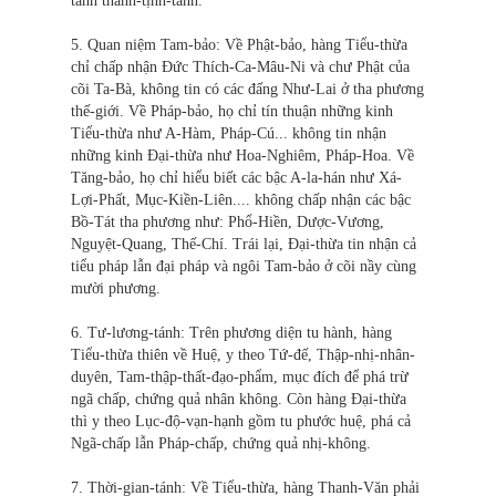
tánh thanh-tịnh-tánh.
5. Quan niệm Tam-bảo: Về Phật-bảo, hàng Tiểu-thừa
chỉ chấp nhận Ðức Thích-Ca-Mâu-Ni và chư Phật của
cõi Ta-Bà, không tin có các đấng Như-Lai ở tha phương
thế-giới. Về Pháp-bảo, họ chỉ tín thuận những kinh
Tiểu-thừa như A-Hàm, Pháp-Cú... không tin nhận
những kinh Đại-thừa như Hoa-Nghiêm, Pháp-Hoa. Về
Tăng-bảo, họ chỉ hiểu biết các bậc A-la-hán như Xá-
Lợi-Phất, Mục-Kiền-Liên.... không chấp nhận các bậc
Bồ-Tát tha phương như: Phổ-Hiền, Dược-Vương,
Nguyệt-Quang, Thế-Chí. Trái lại, Đại-thừa tin nhận cả
tiểu pháp lẫn đại pháp và ngôi Tam-bảo ở cõi nầy cùng
mười phương.
6. Tư-lương-tánh: Trên phương diện tu hành, hàng
Tiểu-thừa thiên về Huệ, y theo Tứ-đế, Thập-nhị-nhân-
duyên, Tam-thập-thất-đạo-phẩm, mục đích để phá trừ
ngã chấp, chứng quả nhân không. Còn hàng Đại-thừa
thì y theo Lục-độ-vạn-hạnh gồm tu phước huệ, phá cả
Ngã-chấp lẫn Pháp-chấp, chứng quả nhị-không.
7. Thời-gian-tánh: Về Tiểu-thừa, hàng Thanh-Văn phải