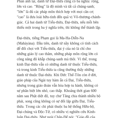
Phản ảnh lại, danh từ Đại-thừa cũng có ba nghĩa: rộng,
lớn và cao. “Rộng” là độ mình và tất cả chúng-sanh;
“lớn” là đủ các pháp môn thích hợp với mọi căn cơ;
“cao” là đưa loài hữu-tình đến quả vị Vô-thượng-chánh-
giác. Cả hai danh từ Tiểu-thừa, Đại-thừa, nếu mỗi bên
thiếu một trong ba ý nghĩa trên, thì không thể thành lập.
Đại-thừa, tiếng Phạm gọi là Ma-Ha-Diễn-Na
(Mahàyàna). Đầu tiên, danh từ nầy không có tính cách
để đối chọi với Tiểu-thừa, đại ý của nó là chỉ cho
những giáo lý cao thâm, những pháp môn rộng lớn có
công năng độ khắp chúng-sanh mà thôi. Vì thế, trong
kinh Đại-thừa vẫn có những danh từ thuộc Tiểu-thừa,
và trong kinh Tiểu-thừa ta cũng thường thấy những
danh từ thuộc Đại-thừa. Khi Ðức Thế-Tôn còn ở đời,
giáo pháp của Ngài tuy hàm ẩn cả Đại, Tiểu-thừa,
nhưng trong giáo đoàn vẫn hòa hợp tu hành, không có
sự phân biệt lớn nhỏ, cao thấp. Khoảng thời gian 600
năm sau Phật diệt độ, tuy chư Tăng chia thành nhiều bộ
phái, song cũng không có sự đối lập giữa Đại, Tiểu-
thừa. Trong các chi phái thuộc ba hệ thống Hữu-bộ,
Đại-chúng và Độc-Tử, có nhiều vị nghiên cứu Kinh-
luận Đại-thừa. Như ngài Chân-Đế nói: “Giáo đồ của