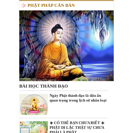
PHẬT PHÁP CĂN BẢN
BÀI HỌC THÀNH ĐẠO
Ngày Phật thành đạo là dấu ấn
quan trọng trong lịch sử nhân loại
☀️ CÓ THỂ BẠN CHƯA BIẾT ☀️
PHẬT DI LẶC THẬT SỰ CHƯA
PHẢI LÀ PHẬT