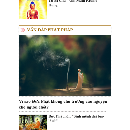
Từ Bi Chú – Om Mani Padme
Hung
VẤN ĐÁP PHẬT PHÁP
Vì sao Đức Phật không chủ trương cầu nguyện
cho người chết?
Đức Phật hỏi: "Sinh mệnh dài bao
lâu?"