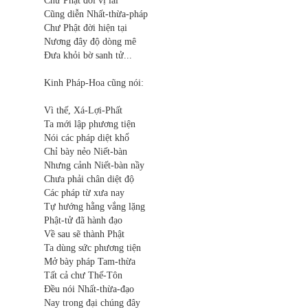
Chư Phật đời vị lai
Cũng diễn Nhất-thừa-pháp
Chư Phật đời hiện tại
Nương đây độ dòng mê
Đưa khỏi bờ sanh tử...
Kinh Pháp-Hoa cũng nói:
Vì thế, Xá-Lợi-Phất
Ta mới lập phương tiện
Nói các pháp diệt khổ
Chỉ bày nẻo Niết-bàn
Nhưng cảnh Niết-bàn nầy
Chưa phải chân diệt độ
Các pháp từ xưa nay
Tự hướng hằng vắng lặng
Phật-tử đã hành đạo
Về sau sẽ thành Phật
Ta dùng sức phương tiện
Mở bày pháp Tam-thừa
Tất cả chư Thế-Tôn
Đều nói Nhất-thừa-đạo
Nay trong đại chúng đây