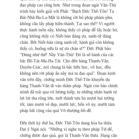
đạo pháp cao rộng hơn. Như trong đoạn ngài Văn-Thù
trình bày kiến giải với Phật: “Bạch Ðức Thế-Tôn! Tu
Bát-Nhã-Ba-La-Mật là không rời bỏ pháp phàm-phu,
không cầu lấy pháp hiền-thánh. Tại sao thế? Vì người
thực hành môn nầy, không thấy có pháp để lấy hoặc bỏ,
cũng không thấy có Niết-bàn đáng ưa, sanh-tử đáng
chán. Bởi Niết-bàn cùng sanh-tử, hành giả còn không
thấy có, huống nữa là sự ưa chán ư?” Đức Phật bảo:
“Đúng như thế! Nầy Văn-Thù! Đó là sở hành của các
bậc Bồ-Tát-Ma-Ha-Tát. Cho đến hàng Thanh-Văn,
Duyên-Giác, nói chung là bậc hữu học, vô học, đều
không nên rời pháp ấn nầy mà tu đạo quả”. Đoạn kinh
văn trên đây, chứng minh Ðức Thế-Tôn khuyến dụ
hàng Thanh-Văn đi vào thâm pháp. Ngài còn bảo chính
mình đã trải qua vô lượng kiếp, tu những nhân hạnh tự
lợi lợi tha rộng lớn, mới thành tựu ba mươi hai tướng
tốt, tám mươi vẻ đẹp, mười lực, bốn vô úy, mười tám
pháp bất cộng của quả Vô-thượng-bồ-đề.
Đến thời kỳ thứ ba, Ðức Thế-Tôn dung hòa ba thừa.
Đại ý Ngài nói: “Những vị nghe tu theo pháp Tứ-đế,
chứng được đạo quả, gọi là Thanh-Văn thừa. Hạng căn