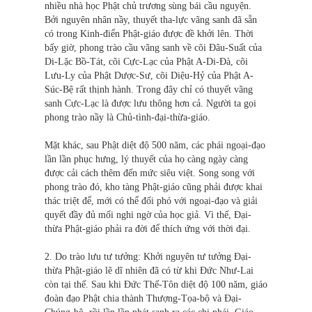
nhiều nhà học Phật chủ trương sùng bái cầu nguyện.
Bởi nguyên nhân nầy, thuyết tha-lực vãng sanh đã sẵn
có trong Kinh-điển Phật-giáo được đề khởi lên. Thời
bấy giờ, phong trào cầu vãng sanh về cõi Đâu-Suất của
Di-Lặc Bồ-Tát, cõi Cực-Lạc của Phật A-Di-Đà, cõi
Lưu-Ly của Phật Dược-Sư, cõi Diệu-Hỷ của Phật A-
Súc-Bệ rất thịnh hành. Trong đây chỉ có thuyết vãng
sanh Cực-Lạc là được lưu thông hơn cả. Người ta gọi
phong trào nầy là Chủ-tình-đại-thừa-giáo.
Mặt khác, sau Phật diệt độ 500 năm, các phái ngoại-đạo
lần lần phục hưng, lý thuyết của họ càng ngày càng
được cải cách thêm đến mức siêu việt. Song song với
phong trào đó, kho tàng Phật-giáo cũng phải được khai
thác triệt để, mới có thể đối phó với ngoại-đạo và giải
quyết đầy đủ mối nghi ngờ của học giả. Vì thế, Đại-
thừa Phật-giáo phải ra đời để thích ứng với thời đại.
2. Do trào lưu tư tưởng: Khởi nguyên tư tưởng Đại-
thừa Phật-giáo lẽ dĩ nhiên đã có từ khi Ðức Như-Lai
còn tại thế. Sau khi Ðức Thế-Tôn diệt độ 100 năm, giáo
đoàn đạo Phật chia thành Thượng-Tọa-bộ và Đại-