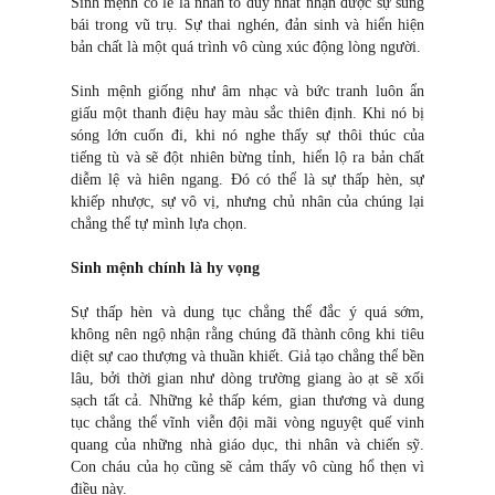
Sinh mệnh có lẽ là nhân tố duy nhất nhận được sự sùng
bái trong vũ trụ. Sự thai nghén, đản sinh và hiển hiện
bản chất là một quá trình vô cùng xúc động lòng người.
Sinh mệnh giống như âm nhạc và bức tranh luôn ẩn
giấu một thanh điệu hay màu sắc thiên định. Khi nó bị
sóng lớn cuốn đi, khi nó nghe thấy sự thôi thúc của
tiếng tù và sẽ đột nhiên bừng tỉnh, hiển lộ ra bản chất
diễm lệ và hiên ngang. Đó có thể là sự thấp hèn, sự
khiếp nhược, sự vô vị, nhưng chủ nhân của chúng lại
chẳng thể tự mình lựa chọn.
Sinh mệnh chính là hy vọng
Sự thấp hèn và dung tục chẳng thể đắc ý quá sớm,
không nên ngộ nhận rằng chúng đã thành công khi tiêu
diệt sự cao thượng và thuần khiết. Giả tạo chẳng thể bền
lâu, bởi thời gian như dòng trường giang ào ạt sẽ xối
sạch tất cả. Những kẻ thấp kém, gian thương và dung
tục chẳng thể vĩnh viễn đội mãi vòng nguyệt quế vinh
quang của những nhà giáo dục, thi nhân và chiến sỹ.
Con cháu của họ cũng sẽ cảm thấy vô cùng hổ thẹn vì
điều này.