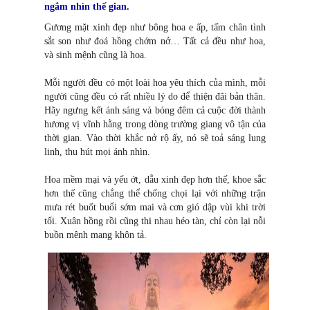
ngắm nhìn thế gian.
Gương mặt xinh đẹp như bông hoa e ấp, tấm chân tình
sắt son như đoá hồng chớm nở… Tất cả đều như hoa,
và sinh mệnh cũng là hoa.
Mỗi người đều có một loài hoa yêu thích của mình, mỗi
người cũng đều có rất nhiều lý do để thiện đãi bản thân.
Hãy ngưng kết ánh sáng và bóng đêm cả cuộc đời thành
hương vị vĩnh hằng trong dòng trường giang vô tận của
thời gian. Vào thời khắc nở rộ ấy, nó sẽ toả sáng lung
linh, thu hút mọi ánh nhìn.
Hoa mềm mại và yếu ớt, dẫu xinh đẹp hơn thế, khoe sắc
hơn thế cũng chẳng thể chống chọi lại với những trận
mưa rét buốt buổi sớm mai và cơn gió dập vùi khi trời
tối. Xuân hồng rồi cũng th
i
nhau héo tàn, chỉ còn lại nỗi
buồn mênh mang khôn tả.