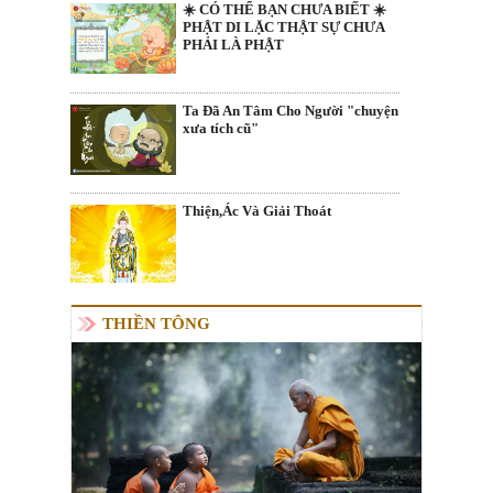
☀️ CÓ THỂ BẠN CHƯA BIẾT ☀️
PHẬT DI LẶC THẬT SỰ CHƯA
PHẢI LÀ PHẬT
Ta Đã An Tâm Cho Người "chuyện
xưa tích cũ"
Thiện,Ác Và Giải Thoát
THIỀN TÔNG