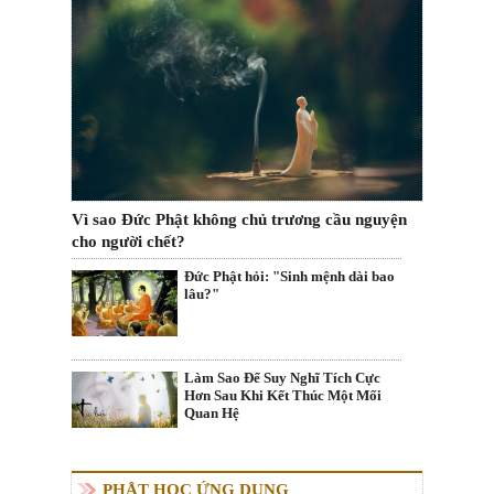
Vì sao Đức Phật không chủ trương cầu nguyện
cho người chết?
Đức Phật hỏi: "Sinh mệnh dài bao
lâu?"
Làm Sao Để Suy Nghĩ Tích Cực
Hơn Sau Khi Kết Thúc Một Mối
Quan Hệ
PHẬT HỌC ỨNG DỤNG