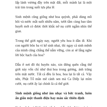
lấp lánh vương đầy trên mặt đất, mỗi mảnh lại là một
trái tim trong suốt tựa pha lê.
Sinh mệnh cũng giống như hoa quỳnh, phải dùng mồ
hôi và nước mắt suốt nhiều năm, tưới tắm cùng bao tâm
huyết mới có được thời khắc nở nụ cười ngắm nhìn thế
gian.
Trong thế giới ngày nay, người yêu hoa ít dần đi. Khi
con người bôn ba vì kế sinh nhai, thì ngay cả sinh mệnh
của mình cũng chẳng thể nắm vững, còn ai sẽ lắng nghe
lời bộc bạch của hoa?
Dẫu ở nơi đô thị huyên náo, xin đừng quên rằng thế
giới này vốn chỉ như đoá hoa trong gương, ánh trăng
trên mặt nước. Tất cả đều là hoa, hoa lại là tất cả. Vậy
nên, Phật Tổ mân mê cành sen mà Ca Diếp lại mỉm
cười, nụ cười ấy lại chính là cả thế giới.
Sinh mệnh giống như âm nhạc và bức tranh, luôn
ẩn giấu một thanh điệu hay màu sắc thiên định