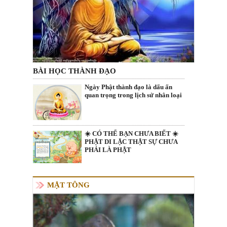
BÀI HỌC THÀNH ĐẠO
Ngày Phật thành đạo là dấu ấn
quan trọng trong lịch sử nhân loại
☀️ CÓ THỂ BẠN CHƯA BIẾT ☀️
PHẬT DI LẶC THẬT SỰ CHƯA
PHẢI LÀ PHẬT
MẬT TÔNG