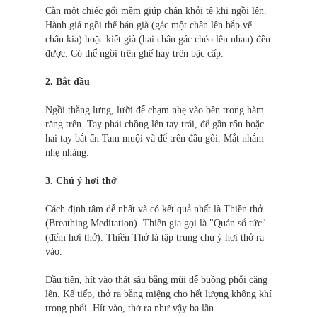
Cần một chiếc gối mềm giúp chân khỏi tê khi ngồi lên.
Hành giả ngồi thế bán già (gác một chân lên bắp vế
chân kia) hoặc kiết già (hai chân gác chéo lên nhau) đều
được. Có thể ngồi trên ghế hay trên bậc cấp.
2. Bắt đầu
Ngồi thẳng lưng, lưỡi để chạm nhẹ vào bên trong hàm
răng trên. Tay phải chồng lên tay trái, để gần rốn hoặc
hai tay bắt ấn Tam muội và để trên đầu gối. Mắt nhắm
nhẹ nhàng.
3. Chú ý hơi thở
Cách định tâm dễ nhất và có kết quả nhất là Thiền thở
(Breathing Meditation). Thiền gia gọi là "Quán sổ tức"
(đếm hơi thở). Thiền Thở là tập trung chú ý hơi thở ra
vào.
Đầu tiên, hít vào thật sâu bằng mũi để buồng phổi căng
lên. Kế tiếp, thở ra bằng miệng cho hết lượng không khí
trong phổi. Hít vào, thở ra như vậy ba lần.