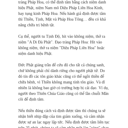
tràng Pháp Hoa, có thể định tâm bằng cách niệm danh
hiệu Phật, niệm Nam mô Diệu Pháp Liên Hoa Kinh,
hay tụng kinh Pháp Hoa. Nếu hành giả định được tâm
thì Thiền, Tịnh, Mật và Pháp Hoa Tông… đều có khả
năng chữa trị bệnh tật.
Cụ thể, người tu Tịnh Độ, hít vào không niệm, thở ra
niệm "A Di Đà Phật". Đạo tràng Pháp Hoa: Hít vào
không niệm, thở ra niệm "Diệu Pháp Liên Hoa" hoặc
niệm danh hiệu Phật.
Đức Phật giáng trần để cứu độ cho tất cả chúng sanh,
chứ không phải chỉ dành riêng cho người phật tử. Do
đó tín đồ các tôn giáo khác cũng có thể ngồi thiền để
chữa bệnh, vì Thiền không mang tính tôn giáo. Và dĩ
nhiên là không bao giờ có trường hợp bị cải đạo. Ví dụ,
người theo Thiên Chúa Giáo cũng có thể lần chuỗi Mân
côi để định tâm.
Nếu thiền đúng cách và định được tâm thì chúng ta sẽ
nhận biết nhịp đập của tim giảm xuống, và cảm nhận
được sự an lạc ngay lập tức. Nếu định được tâm liên tục
trên 25 phút, chúng ta sẽ cảm nhận một làn "sóng" chạy