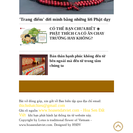
'Trang điểm' đời mình bằng những lời Phật dạy
CÓ THỂ BẠN CHƯA BIẾT ☀️
PHẬT THÍCH CA CÓ ĂN CHAY
TRƯỜNG HAY KHÔNG?
Bản thân hạnh phúc không đến từ
bên ngoài mà đến từ trong tâm
chúng ta
Bài vở đóng góp, xin gởi về Ban biên tập qua địa chỉ email:
thichnhatchieu@gmail.com
www
.hoasendatviet.com - Hoa Sen Đất
Ghi rõ nguồn
Việt
khi bạn phát hành lại thông tin từ website này.
Copyright by Lotus is traditional flower of Vietnam -
www.hoasendatviet.com. Designed by HSĐV