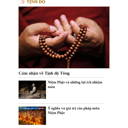
TỊNH ĐỘ
Cảm nhận về Tịnh độ Tông
Niệm Phật và những lợi ích nhiệm
màu
Ý nghĩa và giá trị của pháp môn
Niệm Phật