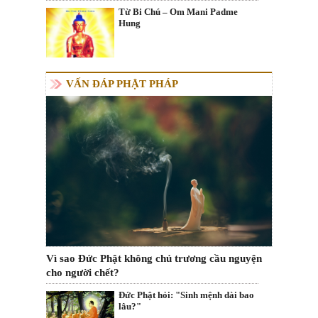
Từ Bi Chú – Om Mani Padme
Hung
VẤN ĐÁP PHẬT PHÁP
Vì sao Đức Phật không chủ trương cầu nguyện
cho người chết?
Đức Phật hỏi: "Sinh mệnh dài bao
lâu?"