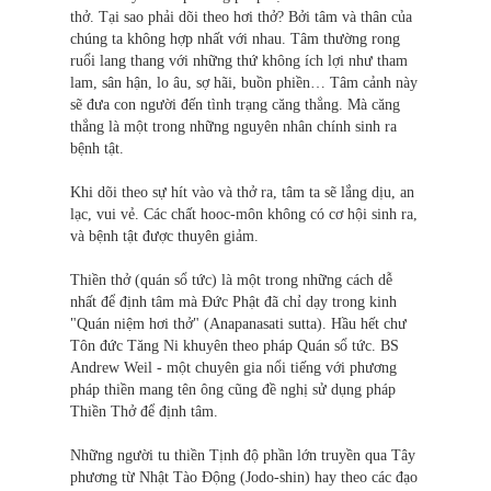
thở. Tại sao phải dõi theo hơi thở? Bởi tâm và thân của
chúng ta không hợp nhất với nhau. Tâm thường rong
ruổi lang thang với những thứ không ích lợi như tham
lam, sân hận, lo âu, sợ hãi, buồn phiền… Tâm cảnh này
sẽ đưa con người đến tình trạng căng thẳng. Mà căng
thẳng là một trong những nguyên nhân chính sinh ra
bệnh tật.
Khi dõi theo sự hít vào và thở ra, tâm ta sẽ lắng dịu, an
lạc, vui vẻ. Các chất hooc-môn không có cơ hội sinh ra,
và bệnh tật được thuyên giảm.
Thiền thở (quán sổ tức) là một trong những cách dễ
nhất để định tâm mà Đức Phật đã chỉ dạy trong kinh
"Quán niệm hơi thở" (Anapanasati sutta). Hầu hết chư
Tôn đức Tăng Ni khuyên theo pháp Quán sổ tức. BS
Andrew Weil - một chuyên gia nổi tiếng với phương
pháp thiền mang tên ông cũng đề nghị sử dụng pháp
Thiền Thở để định tâm.
Những người tu thiền Tịnh độ phần lớn truyền qua Tây
phương từ Nhật Tào Động (Jodo-shin) hay theo các đạo