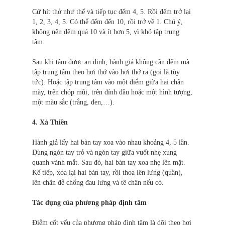
Cứ hít thở như thế và tiếp tục đếm 4, 5. Rồi đếm trở lại
1, 2, 3, 4, 5. Có thể đếm đến 10, rồi trở về 1. Chú ý,
không nên đếm quá 10 và ít hơn 5, vì khó tập trung
tâm.
Sau khi tâm được an định, hành giả không cần đếm mà
tập trung tâm theo hơi thở vào hơi thở ra (gọi là tùy
tức). Hoặc tập trung tâm vào một điểm giữa hai chân
mày, trên chóp mũi, trên đỉnh đầu hoặc một hình tượng,
một màu sắc (trắng, đen,…).
4. Xả Thiền
Hành giả lấy hai bàn tay xoa vào nhau khoảng 4, 5 lần.
Dùng ngón tay trỏ và ngón tay giữa vuốt nhẹ xung
quanh vành mắt. Sau đó, hai bàn tay xoa nhẹ lên mặt.
Kế tiếp, xoa lại hai bàn tay, rồi thoa lên lưng (quần),
lên chân để chống đau lưng và tê chân nếu có.
Tác dụng của phương pháp định tâm
Điểm cốt yếu của phương pháp định tâm là dõi theo hơi