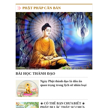
PHẬT PHÁP CĂN BẢN
BÀI HỌC THÀNH ĐẠO
Ngày Phật thành đạo là dấu ấn
quan trọng trong lịch sử nhân loại
☀️ CÓ THỂ BẠN CHƯA BIẾT ☀️
PHẬT DI LẶC THẬT SỰ CHƯA