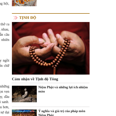
ng hội,
TỊNH ĐỘ
 thở ra
 nhau,
lẫn câu
t nhiên
ay ngồi
ốn chữ
Cảm nhận về Tịnh độ Tông
: những
Niệm Phật và những lợi ích nhiệm
màu
rọn vẹn
ày, dầu
i sanh.
ều hơn,
Ý nghĩa và giá trị của pháp môn
 sự dại
Niệm Phật