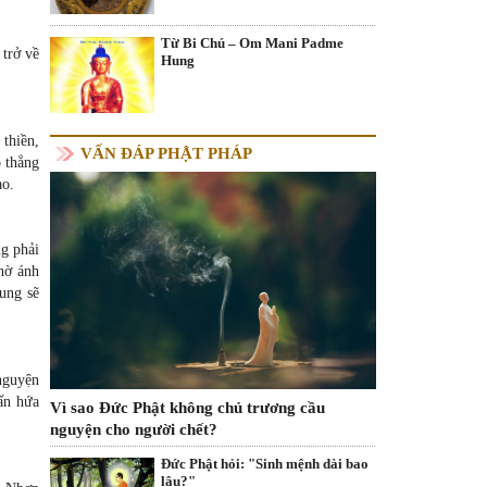
Từ Bi Chú – Om Mani Padme
 trở về
Hung
 thiền,
VẤN ĐÁP PHẬT PHÁP
 thẳng
ào.
g phải
nhờ ánh
ung sẽ
nguyện
hấn hứa
Vì sao Đức Phật không chủ trương cầu
nguyện cho người chết?
Đức Phật hỏi: "Sinh mệnh dài bao
lâu?"