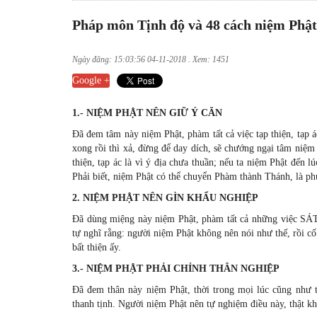
Pháp môn Tịnh độ và 48 cách niệm Phật
Ngày đăng: 15:03:56 04-11-2018 . Xem: 1451
Google +
1.- NIỆM PHẬT NÊN GIỮ Ý CĂN
Ðã đem tâm này niệm Phật, phàm tất cả việc tạp thiện, tạp 
xong rồi thì xả, đừng để day dích, sẽ chướng ngại tâm niệm
thiện, tạp ác là vì ý địa chưa thuần; nếu ta niệm Phật đến l
Phải biết, niệm Phật có thể chuyển Phàm thành Thánh, là phươ
2. NIỆM PHẬT NÊN GÌN KHẨU NGHIỆP
Ðã dùng miệng này niệm Phật, phàm tất cả những việc SÁ
tự nghĩ rằng: người niệm Phật không nên nói như thế, rồi cố
bất thiện ấy.
3.- NIỆM PHẬT PHẢI CHỈNH THÂN NGHIỆP
Ðã đem thân này niệm Phật, thời trong mọi lúc cũng như t
thanh tịnh. Người niệm Phật nên tự nghiệm điều này, thật kh