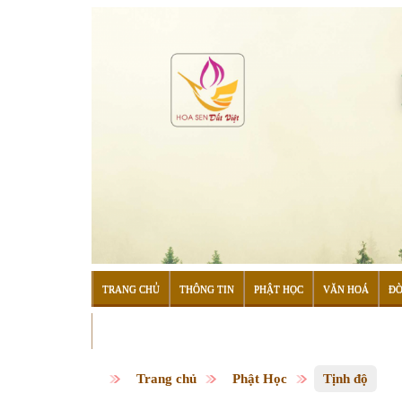
TRANG CHỦ
THÔNG TIN
PHẬT HỌC
VĂN HOÁ
ĐỜ
ĐỌC SÁCH
Trang chủ
Phật Học
Tịnh độ