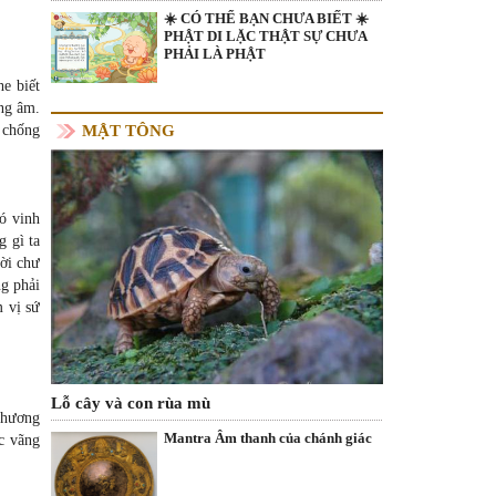
☀️ CÓ THỂ BẠN CHƯA BIẾT ☀️
PHẬT DI LẶC THẬT SỰ CHƯA
PHẢI LÀ PHẬT
e biết
ang âm.
MẬT TÔNG
ể chống
ó vinh
g gì ta
ời chư
g phải
m vị sứ
Lỗ cây và con rùa mù
 phương
Mantra Âm thanh của chánh giác
ợc vãng