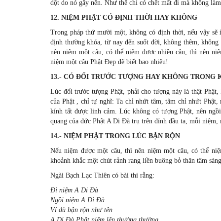
dột do nó gây nên. Như thế chỉ có chết mất đi mà không là
12. NIỆM PHẬT CÓ ÐỊNH THỜI HAY KHÔNG
Trong pháp thứ mười một, không có định thời, nếu vậy sẽ ít
định thường khóa, từ nay đến suốt đời, không thêm, không 
nên niệm một câu, có thể niệm được nhiều câu, thì nên niệ
niệm một câu Phật Ðẹp đẽ biết bao nhiêu!
13.- CÓ ÐỐI TRƯỚC TƯỢNG HAY KHÔNG TRONG 
Lúc đối trước tượng Phật, phải cho tượng này là thật Phật
của Phật , chỉ tự nghĩ: Ta chỉ nhứt tâm, tâm chỉ nhứt Phật,
kính tất được linh cảm. Lúc không có tượng Phật, nên ng
quang của đức Phật A Di Ðà trụ trên đỉnh đầu ta, mỗi niệm, 
14.- NIỆM PHẬT TRONG LÚC BẬN RỘN
Nếu niệm được một câu, thì nên niệm một câu, có thể niệ
khoảnh khắc một chút rảnh rang liền buông bỏ thân tâm sáng 
Ngài Bạch Lạc Thiên có bài thi rằng:
Ði niệm A Di Ðà
Ngồi niệm A Di Ðà
Ví dù bận rộn như tên
A Di Ðà Phật niệm lên thường thường.