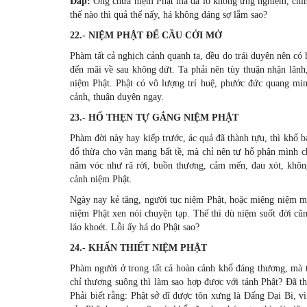
Ðáp:
Ông chưa niệm Phật mà đã lo không ứng nghiệm, chín
thế nào thì quả thế nấy, há không đáng sợ lắm sao?
22.- NIỆM PHẬT ÐỂ CẦU CỞI MỞ
Phàm tất cả nghịch cảnh quanh ta, đều do trái duyên nên có h
đến mãi về sau không dứt. Ta phải nên tùy thuận nhận lãnh
niệm Phật. Phật có vô lượng trí huệ, phước đức quang minh
cảnh, thuận duyên ngay.
23.- HỔ THẸN TỰ GẮNG NIỆM PHẬT
Phàm đời này hay kiếp trước, ác quả đã thành tựu, thì khổ b
đổ thừa cho vận mạng bất tề, mà chỉ nên tự hổ phận mình c
năm vóc như rã rời, buồn thương, cảm mến, đau xót, khôn
cảnh niệm Phật.
Ngày nay kẻ tăng, người tục niệm Phật, hoặc miệng niệm mà
niệm Phật xen nói chuyện tạp. Thế thì dù niệm suốt đời cũ
láo khoét. Lỗi ấy há do Phật sao?
24.- KHẨN THIẾT NIỆM PHẬT
Phàm người ở trong tất cả hoàn cảnh khổ đáng thương, mà ta
chỉ thương suông thì làm sao hợp được với tánh Phật? Ðã th
Phải biết rằng: Phật sở dĩ được tôn xưng là Ðấng Ðại Bi, v