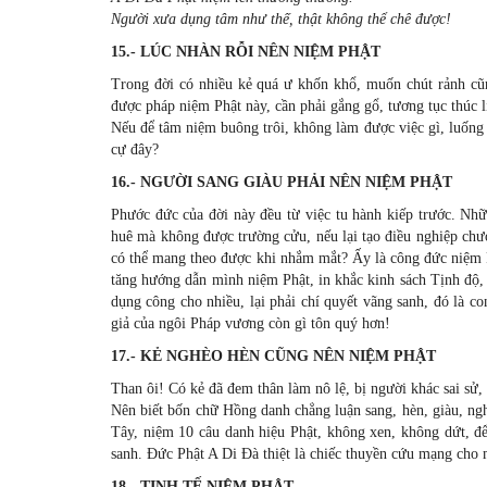
Người xưa dụng tâm như thế, thật không thể chê được!
15.- LÚC NHÀN RỖI NÊN NIỆM PHẬT
Trong đời có nhiều kẻ quá ư khốn khổ, muốn chút rảnh cũn
được pháp niệm Phật này, cần phải gắng gổ, tương tục thúc 
Nếu để tâm niệm buông trôi, không làm được việc gì, luống 
cự đây?
16.- NGƯỜI SANG GIÀU PHẢI NÊN NIỆM PHẬT
Phước đức của đời này đều từ việc tu hành kiếp trước. Nhữ
huê mà không được trường cửu, nếu lại tạo điều nghiệp chướ
có thể mang theo được khi nhắm mắt? Ấy là công đức niệm P
tăng hướng dẫn mình niệm Phật, in khắc kinh sách Tịnh độ,
dụng công cho nhiều, lại phải chí quyết vãng sanh, đó là c
giả của ngôi Pháp vương còn gì tôn quý hơn!
17.- KẺ NGHÈO HÈN CŨNG NÊN NIỆM PHẬT
Than ôi! Có kẻ đã đem thân làm nô lệ, bị người khác sai sử,
Nên biết bốn chữ Hồng danh chẳng luận sang, hèn, giàu, nghè
Tây, niệm 10 câu danh hiệu Phật, không xen, không dứt, để
sanh. Ðức Phật A Di Ðà thiệt là chiếc thuyền cứu mạng cho 
18.- TỊNH TẾ NIỆM PHẬT