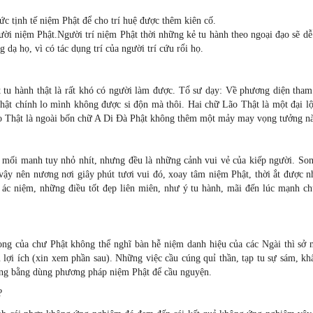
sức tịnh tế niệm Phật để cho trí huệ được thêm kiên cố.
người niệm Phật.Người trí niệm Phật thời những kẻ tu hành theo ngoại đạo sẽ dễ
 dạ họ, vì có tác dụng trí của người trí cứu rổi họ.
t tu hành thật là rất khó có người làm được. Tổ sư dạy: Về phương diện tham
ật chính lo mình không được si độn mà thôi. Hai chữ Lão Thật là một đại lộ
ão Thật là ngoài bốn chữ A Di Ðà Phật không thêm một mảy may vọng tưởng n
mối manh tuy nhỏ nhít, nhưng đều là những cảnh vui vẻ của kiếp người. Son
 vậy nên nương nơi giây phút tươi vui đó, xoay tâm niệm Phật, thời ắt được 
u ác niệm, những điều tốt đẹp liên miên, như ý tu hành, mãi đến lúc mạnh ch
ng của chư Phật không thể nghĩ bàn hễ niệm danh hiệu của các Ngài thì sở 
u lợi ích (xin xem phần sau). Những việc cầu cúng quỉ thần, tạp tu sự sám, k
ông bằng dùng phương pháp niệm Phật để cầu nguyện.
?