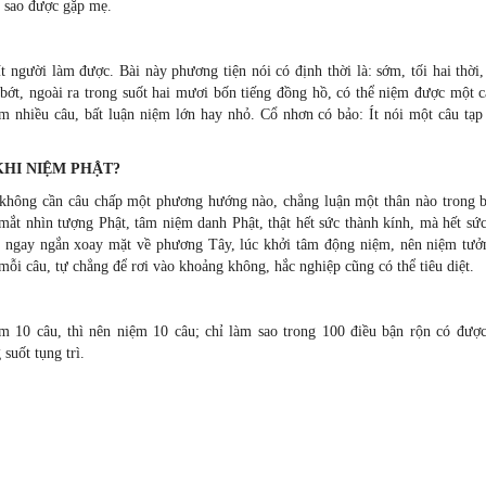
m sao được gặp mẹ.
 người làm được. Bài này phương tiện nói có định thời là: sớm, tối hai thời
bớt, ngoài ra trong suốt hai mươi bốn tiếng đồng hồ, có thể niệm được một c
m nhiều câu, bất luận niệm lớn hay nhỏ. Cổ nhơn có bảo: Ít nói một câu tạp
KHI NIỆM PHẬT?
, không cần câu chấp một phương hướng nào, chẳng luận một thân nào trong b
 mắt nhìn tượng Phật, tâm niệm danh Phật, thật hết sức thành kính, mà hết sứ
ồi ngay ngắn xoay mặt về phương Tây, lúc khởi tâm động niệm, nên niệm tưở
mỗi câu, tự chẳng để rơi vào khoảng không, hắc nghiệp cũng có thể tiêu diệt.
m 10 câu, thì nên niệm 10 câu; chỉ làm sao trong 100 điều bận rộn có được
suốt tụng trì.