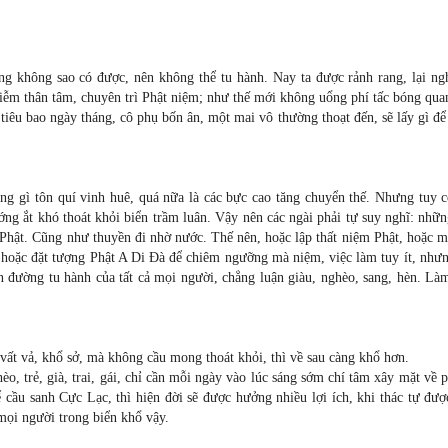
g không sao có được, nên không thể tu hành. Nay ta được rảnh rang, lại ngh
liễm thân tâm, chuyên trì Phật niệm; như thế mới không uổng phí tấc bóng qu
tiêu bao ngày tháng, cô phụ bốn ân, một mai vô thường thoạt đến, sẽ lấy gì đ
ng gì tôn quí vinh huê, quá nữa là các bực cao tăng chuyển thế. Nhưng tuy c
ng ắt khó thoát khỏi biển trầm luân. Vậy nên các ngài phải tự suy nghĩ: nhữn
hật. Cũng như thuyền đi nhờ nước. Thế nên, hoặc lập thất niệm Phật, hoặc m
 hoặc đặt tượng Phật A Di Ðà để chiêm ngưỡng mà niệm, việc làm tuy ít, nhưn
on đường tu hành của tất cả mọi người, chẳng luận giàu, nghèo, sang, hèn. Là
 vất vả, khổ sở, mà không cầu mong thoát khỏi, thì về sau càng khổ hơn.
o, trẻ, già, trai, gái, chỉ cần mỗi ngày vào lúc sáng sớm chí tâm xây mặt về
 cầu sanh Cực Lạc, thì hiện đời sẽ được hưởng nhiều lợi ích, khi thác tự đư
mọi người trong biển khổ vậy.