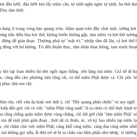
nơi đầu lưỡi, đầu lưỡi kéo lấy niệm căn, tự tánh nghe nghe tự tánh, ba thứ du
 Duy tâm thức.
nh đang ở trong vòng hào quang tròn, thầm quán trên đầu chót mũi, tưởng hơi
ơng tiện điều hòa hơi thở, không hưởn không gấp, tâm niệm và hơi thở nương
 đừng để gián đoạn. Thường phải tự “mật trì,” nhiếp tâm đã lâu, cả hơi thở 
g đồng với hư không. Trì đến thuần thục, tâm nhãn khai thông, tam muội thoạ
y khi tạp loạn nhiều thì nên ngồi ngay thẳng, yên lặng mà niệm. Giả sử đi h
, cũng đều cho phương tiện rộng rãi, có thể niệm Phật được cả. Cốt yếu: b
g phục tâm ma vậy.
hộn rộn, chỗ vừa dạ hoặc nơi thất ý, chỉ “Hồi quang phản chiếu” và suy nghĩ
kiếp đến giờ; chỉ có việc “niệm Phật vãng sanh” là ta chưa có thể thực hành t
 ta cũng chẳng quản niệm được cùng chăng, chỉ thề giữ chặt “tâm niệm Phật’ n
à để một phút gián đoạn , thời tất cả thiện, ác, vô ký bao nhiêu tạp niệm lạ
bồn, chỉ chăm chú việc niệm Phật, càng khổ càng niệm, càng đau càng niệm nhi
 mà không gọi nữa, ắt đứa trẻ sẽ bị sa chân vào hầm phẩn nhơ nhớp, vì những