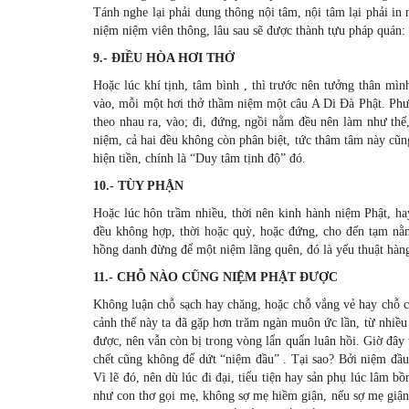
Tánh nghe lại phải dung thông nội tâm, nội tâm lại phải in 
niệm niệm viên thông, lâu sau sẽ được thành tựu pháp quán:
9.- ÐIỀU HÒA HƠI THỞ
Hoặc lúc khí tịnh, tâm bình , thì trước nên tưởng thân mì
vào, mỗi một hơi thở thầm niệm một câu A Di Ðà Phật. Phư
theo nhau ra, vào; đi, đứng, ngồi nằm đều nên làm như thế,
niệm, cả hai đều không còn phân biệt, tức thâm tâm này cũn
hiện tiền, chính là “Duy tâm tịnh độ” đó.
10.- TÙY PHẬN
Hoặc lúc hôn trầm nhiều, thời nên kinh hành niệm Phật, ha
đều không hợp, thời hoặc quỳ, hoặc đứng, cho đến tạm nằm
hồng danh đừng để một niệm lãng quên, đó là yếu thuật hàn
11.- CHỖ NÀO CŨNG NIỆM PHẬT ÐƯỢC
Không luận chỗ sạch hay chăng, hoặc chỗ vắng vẻ hay chỗ c
cảnh thế này ta đã gặp hơn trăm ngàn muôn ức lần, từ nhiều 
được, nên vẫn còn bị trong vòng lẩn quẩn luân hồi. Giờ đây
chết cũng không để dứt “niệm đầu” . Tại sao? Bởi niệm đầu m
Vì lẽ đó, nên dù lúc đi đại, tiểu tiện hay sản phụ lúc lâm 
như con thơ gọi mẹ, không sợ mẹ hiềm giận, nếu sợ mẹ giận