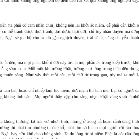
h cái nhơn không ứng nghiệm đó đem đến cái kết quả không ứng nghiệm vậy
iện (ta phải cố cam nhận chịu) không nên lại khởi ác niệm, để phải dẫn khởi o
, có thể tránh được thời tránh, dứt được thời dứt, chỉ tùy nhân duyên mà đừ
, Ngài sẽ gia hộ cho ta: dù gặp nghịch duyên, trái cảnh, cũng chuyển thành
áo ắt đến, mà một phần khổ ở đời này tức là một phần ác trong kiếp trước, kh
hẳng sớm lo tu. Mỗi một khi tưởng Phật, tưởng như lông trong thân đều dựng
g muốn sống. Như vậy thời mỗi câu, mỗi chữ từ trong gan, tủy mà ra mới l
 tâm tán, hoặc chỉ nhiếp tâm lúc niệm, dứt niệm thì tâm mê. Lại có người đa
ng không linh cảm. Mọi người thấy vậy, cho rằng: niệm Phật vãng sanh là nhữ
 không thương, tất trái với nhơn tính, nhưng ở trong tất hoàn cảnh đáng thư
ương thì phải tìm phương thoát khổ, phải tìm cách cho mọi người rốt ráo tho
ì Ngài hay cứu khổ cho chúng sinh. Ta do lòng từ bi niệm Phật là cốt cầu lòn