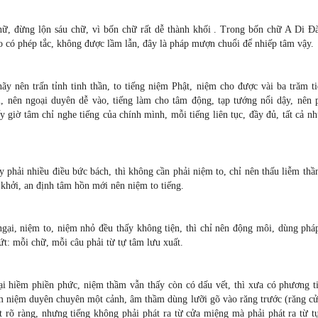
hữ, đừng lộn sáu chữ, vì bốn chữ rất dễ thành khối . Trong bốn chữ A Di Ðà
ho có phép tắc, không được lầm lẫn, đây là pháp mượn chuổi để nhiếp tâm vậy.
ãy nên trấn tỉnh tinh thần, to tiếng niệm Phật, niệm cho được vài ba trăm t
ắm, nên ngoại duyên dễ vào, tiếng làm cho tâm động, tạp tướng nổi dậy, nên 
 giờ tâm chỉ nghe tiếng của chính mình, mỗi tiếng liên tục, đầy đủ, tất cả n
ay phải nhiều điều bức bách, thì không cần phải niệm to, chỉ nên thấu liễm th
 khởi, an định tâm hồn mới nên niệm to tiếng.
gại, niệm to, niệm nhỏ đều thấy không tiện, thì chỉ nên động môi, dùng phá
t: mỗi chữ, mỗi câu phải từ tự tâm lưu xuất.
ại hiềm phiền phức, niệm thầm vẫn thấy còn có dấu vết, thì xưa có phương ti
âm niệm duyên chuyên một cảnh, âm thầm dùng lưỡi gõ vào răng trước (răng cử
t rõ ràng, nhưng tiếng không phải phát ra từ cửa miệng mà phải phát ra từ t