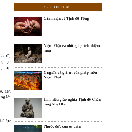
CÁC TIN KHÁC
Cảm nhận về Tịnh độ Tông
Niệm Phật và những lợi ích nhiệm
màu
đắc dĩ,
ững tạp
tạp sự.
Ý nghĩa và giá trị của pháp môn
Niệm Phật
ỡ, nên
ững lời
Tìm hiểu giáo nghĩa Tịnh độ Chân
tông Nhật Bản
i được
Phước đức của tự thân