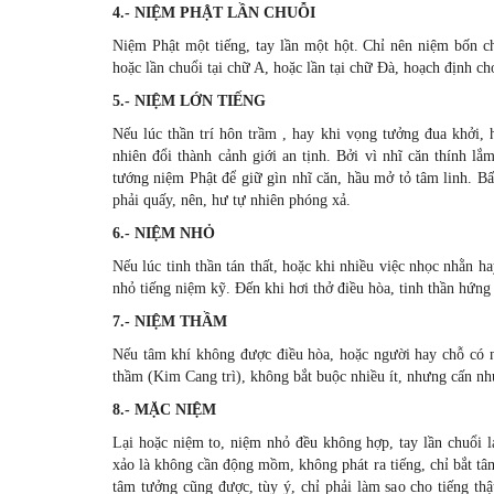
4.- NIỆM PHẬT LẦN CHUỖI
Niệm Phật một tiếng, tay lần một hột. Chỉ nên niệm bốn c
hoặc lần chuổi tại chữ A, hoặc lần tại chữ Ðà, hoạch định c
5.- NIỆM LỚN TIẾNG
Nếu lúc thần trí hôn trầm , hay khi vọng tưởng đua khởi, h
nhiên đổi thành cảnh giới an tịnh. Bởi vì nhĩ căn thính l
tướng niệm Phật để giữ gìn nhĩ căn, hầu mở tỏ tâm linh. Bấy
phải quấy, nên, hư tự nhiên phóng xả.
6.- NIỆM NHỎ
Nếu lúc tinh thần tán thất, hoặc khi nhiều việc nhọc nhằn h
nhỏ tiếng niệm kỹ. Ðến khi hơi thở điều hòa, tinh thần hứng
7.- NIỆM THẦM
Nếu tâm khí không được điều hòa, hoặc người hay chỗ có n
thầm (Kim Cang trì), không bắt buộc nhiều ít, nhưng cấn nhứ
8.- MẶC NIỆM
Lại hoặc niệm to, niệm nhỏ đều không hợp, tay lần chuổi l
xảo là không cần động mồm, không phát ra tiếng, chỉ bắt t
tâm tưởng cũng được, tùy ý, chỉ phải làm sao cho tiếng thậ