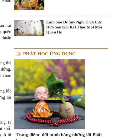
. Nhơn
Làm Sao Để Suy Nghĩ Tích Cực
an trái
Hơn Sau Khi Kết Thúc Một Mối
ng quên
Quan Hệ
 thuận
PHẬT HỌC ỨNG DỤNG
ông thể
 đứng,
à chơn
ng lúc
ng lời
ơng, ta
át khổ.
'Trang điểm' đời mình bằng những lời Phật
g từ bi