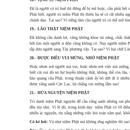
Ðã là người có trí huệ thì đừng để bị mê hoặc, cần phải hết 
Phải biết, người trí niệm Phật thì thiên hạ sẽ có rất nhiều 
chánh đạo. Tại sao? Vì tiếng tăm của người trí có thể mở lòng
19.- LÃO THẬT NIỆM PHẬT
Ðã không cầu danh lợi, cũng không khoe tài năng, chắc thậ
bởi tìm một người si độn cũng không có. Nay người niệm Ph
tắp đưa người sang Tây phương vậy. Tại sao? Vì hai chữ L
20.- ÐƯỢC ÐIỀU VUI MỪNG, NHỚ NIỆM PHẬT
Hoặc nhơn nơi người mà vui, hoặc nhơn nơi việc mà mừng, 
biết cái vui đó nó hư huyễn không thật, không thể còn lâu,
hào quang của Phật, trong thuận cảnh ấy bỏ dứt đi ít nhiề
được vãng sanh Cực Lạc, há chẳng vui mừng lắm sao!
21.- HỨA NGUYỆN NIỆM PHẬT
Trì danh niệm Phật nguyên để cầu vãng sanh nhưng oai pho
đều tùy tâm. Vì lẽ đó, trong kinh dạy: niệm Phật có 10 điề
nhiều ác nguyện, tin xằng những việc bói toán xâm quẻ, kh
Có kẻ hỏi:
Vả như niệm Phật mà không ứng nghiệm thì sao