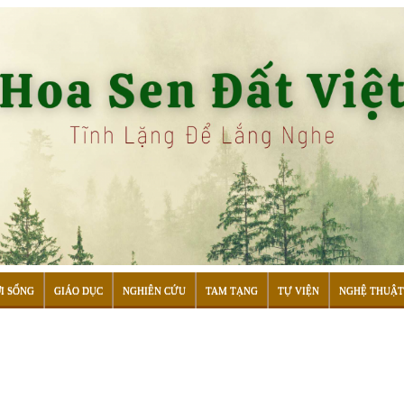
I SỐNG
GIÁO DỤC
NGHIÊN CỨU
TAM TẠNG
TỰ VIỆN
NGHỆ THUẬT