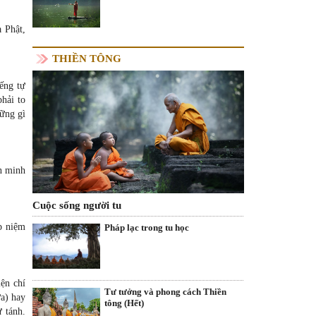
 Phật,
THIỀN TÔNG
iếng tự
phải to
hững gì
ần minh
Cuộc sống người tu
p niệm
Pháp lạc trong tu học
ện chí
Tư tưởng và phong cách Thiền
a) hay
tông (Hết)
ự tánh.