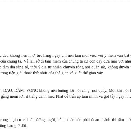
ác đều không nên nhớ, tức hàng ngày chỉ nên làm mọi việc với ý niệm vạn bất 
 của chúng ta. Vả lại, sở dĩ tâm niệm của chúng ta cứ còn dây dưa mãi với nh
úc tâm địa sáng tỏ, thời ý địa tự nhiên chuyên ròng nơi quán sát, không duyên 
ng tiện giải thoát thứ nhứt của thế gian và xuất thế gian vậy.
T, ÐẠO, DÂM, VỌNG không nên buông lời nói càng, nói quấy. Một khi nói l
 gắng niệm lớn ít tiếng danh hiệu Phật để trấn áp tâm mình và gột tẩy ngay nh
rong mọi cử chỉ: đi, đứng, ngồi, nằm, thân cần phải đoan chánh thì tâm mớ
ông bao giờ dối.