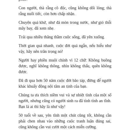
Con người, thà rằng cô độc, cũng không dối lòng; thà
rằng nuối tiếc, còn hơn chấp nhận.
Chuyện quá khứ, như đá mòn trong nước, như gió thổi
mây bay, đã xem nhẹ.
Trải qua nhiều thăng thầm cuộc sống, đã yên xuống.
Thời gian quá nhanh, cuộc đời quá ngắn, nếu hiểu như
vậy, hãy nên trân trọng nó!
Người hay phiền muội chính vì 12 chữ: Không buông
được, nghĩ không thông, nhìn không thấu, quên không
được.
Đã đi qua hơn 50 năm cuộc đời bão táp, đừng để người
khác khuấy động nội tâm an tịnh của bạn.
Chúng ta ưa thích niềm vui và sự nhiệt tình của một số
người, nhưng cũng có người sinh ra đã tính tình an tĩnh.
Bạn là ai thì hãy là như vậy!
50 tuổi về sau, yên tĩnh một chút cũng tốt, không cần
phải chen nhau vào những cuộc tranh luận đúng sai,
cũng không cần vui cười một cách miễn cưỡng.