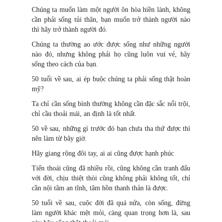
Chúng ta muốn làm một người ôn hòa hiền lành, không
cần phải sống tủi thân, bạn muốn trở thành người nào
thì hãy trở thành người đó.
Chúng ta thường ao ước được sống như những người
nào đó, nhưng không phải họ cũng luôn vu
i
vẻ, hãy
sống theo cách của bạn.
50 tuổi về sau, ai ép buộc chúng ta phải sống thật hoàn
mỹ?
Ta chỉ cần sống bình thường không cần đặc sắc nổi trội,
chỉ cầu thoải mái, an định là tốt nhất.
50 về sau, những gì trước đó bạn chưa tha thứ được thì
nên làm từ bây giờ.
Hãy giang rộng đôi tay, ai ai cũng được hạnh phúc
Tiến thoái cũng đã nhiều rồi, cũng không cần tranh đấu
với đời, chịu thiệt thòi cũng không phải không tốt, chỉ
cần nội tâm an tĩnh, tâm hồn thanh thản là được.
50 tuổi về sau, cuộc đời đã quá nửa, còn sống, đừng
làm người khác mệt mỏi, càng quan trọng hơn là, sau