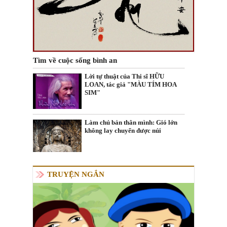
Tìm về cuộc sống bình an
Lời tự thuật của Thi sĩ HỮU
LOAN, tác giả "MÀU TÍM HOA
SIM"
Làm chủ bản thân mình: Gió lớn
không lay chuyển được núi
TRUYỆN NGẮN