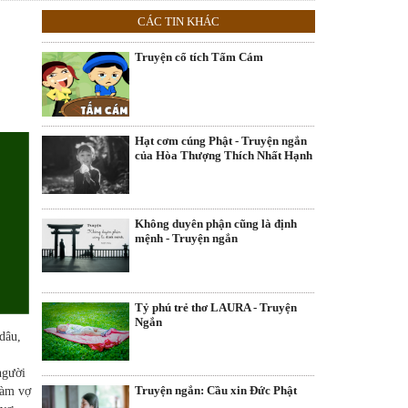
CÁC TIN KHÁC
Truyện cổ tích Tấm Cám
Hạt cơm cúng Phật - Truyện ngắn
của Hòa Thượng Thích Nhất Hạnh
Không duyên phận cũng là định
mệnh - Truyện ngắn
Tỷ phú trẻ thơ LAURA - Truyện
Ngắn
dâu,
người
Truyện ngắn: Cầu xin Đức Phật
làm vợ