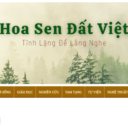
I SỐNG
GIÁO DỤC
NGHIÊN CỨU
TAM TẠNG
TỰ VIỆN
NGHỆ THUẬT