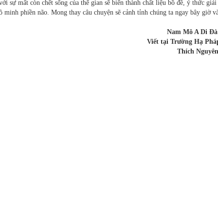
i sự mất còn chết sống của thế gian sẽ biến thành chất liệu bồ đề, ý thức giải 
vô minh phiền não. Mong thay câu chuyện sẽ cảnh tỉnh chúng ta ngay bây giờ v
Nam Mô A Di Đà
Viết tại Trường Hạ Ph
Thích Nguyê