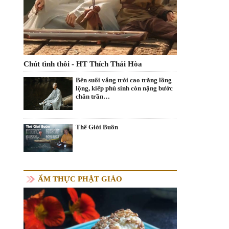
Chút tình thôi - HT Thích Thái Hòa
Bên suối vắng trời cao trăng lồng
lộng, kiếp phù sinh còn nặng bước
chân trần…
Thế Giới Buồn
ẨM THỰC PHẬT GIÁO