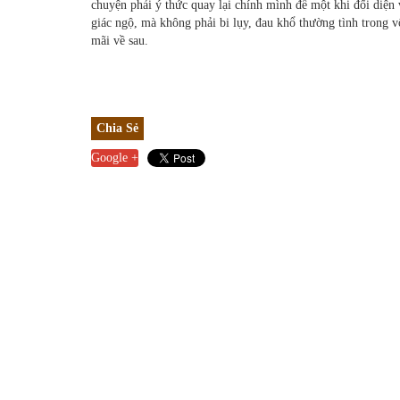
chuyện phải ý thức quay lại chính mình để một khi đối diện vớ
giác ngộ, mà không phải bi lụy, đau khổ thường tình trong 
mãi về sau.
Chia Sẻ
Google +