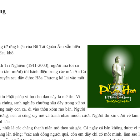
ng
òng từ ứng hiện của Bồ Tát Quán Âm vẫn biến
 đau khổ.
ích Trí Nghiêm (1911-2003), người mà tôi có
ăm tám mươi) tôi hành điệu trong các mùa An Cư
chuyện sau đây được Hòa Thượng kể lại vào một
in Phật pháp vì họ cho đạo này là mê tín. Vì
chúng sanh nghiệp chướng sâu dầy trong xứ sở
đựng mấy con cá, đi vào thôn xóm rao bán. Người
ường, nên ai cũng say mê và tranh nhau muốn cưới. Người thì xin cưới về làm 
ời hầu.
 nhất là các chàng thanh niên mò theo sát gót. Cả ngày cá bán không được vì 
ng lên tiếng: “các anh đông người quá, còn em đây chỉ có một mình, làm sao 