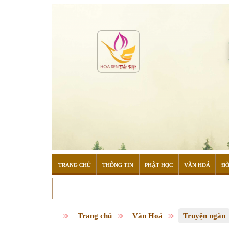
TRANG CHỦ
THÔNG TIN
PHẬT HỌC
VĂN HOÁ
ĐỜ
ĐỌC SÁCH
Trang chủ
Văn Hoá
Truyện ngắn