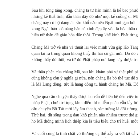
Sau khi tống táng xong, chàng ta tự hận mình là kẻ bạc phư
những kẻ thất tình; dẫn thân đây đó như một kẻ cuồng si. Mộ
chàng này có bộ dạng âu sầu khổ não nên Ngài mới gạn hỏi
xong Ngài bảo: cô nàng bán cá xinh đẹp ấy vốn là hóa thân 
hiện nữ thân để giáo hóa đấy thôi. Trong khế kinh Phật từng
Chàng Mã trở về nhà và thuật lại việc mình vừa gặp lão Tăn
quan tài ra trong quan không thấy thi hài cô gái nữa. Do đó
không thấy đó thôi, và từ đó Phật pháp nơi làng này được tru
Về thân phận của chàng Mã, sau khi khám phá sự thật phũ p
cũng không còn ý nghĩa gì nữa, nên chàng lìa bỏ thế tục để x
là Mã Lang động, tức là hang động tu hành chàng họ Mã. Độ
Nghe qua câu chuyện thấy được ba vấn đề liên hệ đến việc tu
pháp Phật, chưa trì tụng kinh điển thì nhiễm pháp vẫn lẫy lừ
câu chuyện Bồ Tát mới lấy âm thanh, sắc tướng là đối tượng
Thứ hai, dù sống trong đau khổ phiền não nhiễm trược thế g
họ Mã thông minh lịch thiệp kia là tiêu biểu cho trí huệ, mộ
Và cuối cùng là tính chất vô thường cụ thể xảy ra với tất cả