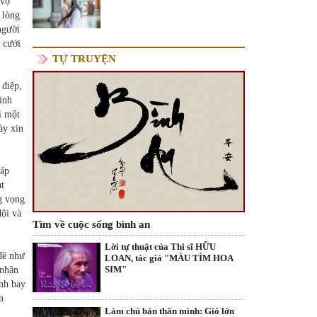
 vợ
 lòng
người
 cưới
TỰ TRUYỆN
 điệp,
inh
i một
ày xin
háp
ạt
g vọng
dội và
Tìm về cuộc sống bình an
Lời tự thuật của Thi sĩ HỮU
đẽ như
LOAN, tác giả "MÀU TÍM HOA
SIM"
 nhận
nh bay
n
Làm chủ bản thân mình: Gió lớn