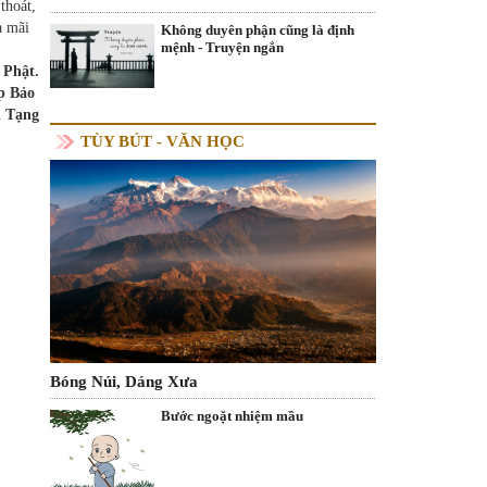
thoát,
à mãi
Không duyên phận cũng là định
mệnh - Truyện ngắn
 Phật.
áp Bảo
n Tạng
TÙY BÚT - VĂN HỌC
Bóng Núi, Dáng Xưa
Bước ngoặt nhiệm mầu