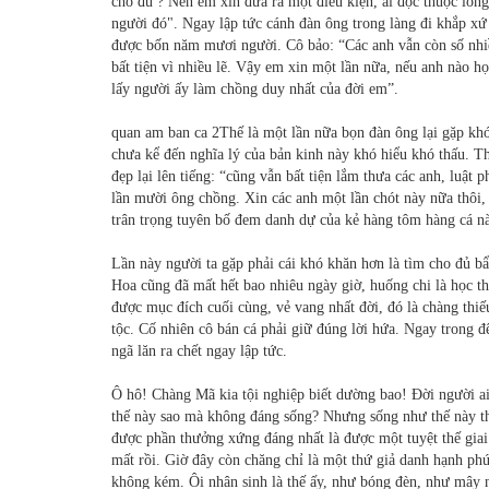
cho đủ ? Nên em xin đưa ra một điều kiện, ai đọc thuộc l
người đó". Ngay lập tức cánh đàn ông trong làng đi khắp 
được bốn năm mươi người. Cô bảo: “Các anh vẫn còn số nhi
bất tiện vì nhiều lẽ. Vậy em xin một lần nữa, nếu anh nào 
lấy người ấy làm chồng duy nhất của đời em”.
quan am ban ca 2Thế là một lần nữa bọn đàn ông lại gặp khó k
chưa kể đến nghĩa lý của bản kinh này khó hiểu khó thấu. 
đẹp lại lên tiếng: “cũng vẫn bất tiện lắm thưa các anh, luật
lần mười ông chồng. Xin các anh một lần chót này nữa thôi, 
trân trọng tuyên bố đem danh dự của kẻ hàng tôm hàng cá n
Lần này người ta gặp phải cái khó khăn hơn là tìm cho đủ bẩ
Hoa cũng đã mất hết bao nhiêu ngày giờ, huống chi là học t
được mục đích cuối cùng, vẻ vang nhất đời, đó là chàng thiế
tộc. Cố nhiên cô bán cá phải giữ đúng lời hứa. Ngay trong đ
ngã lăn ra chết ngay lập tức.
Ô hô! Chàng Mã kia tội nghiệp biết dường bao! Đời người ai
thế này sao mà không đáng sống? Nhưng sống như thế này thì
được phần thưởng xứng đáng nhất là được một tuyệt thế gia
mất rồi. Giờ đây còn chăng chỉ là một thứ giả danh hạnh ph
không kém. Ôi nhân sinh là thế ấy, như bóng đèn, như mây 