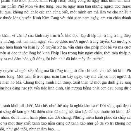
òng phẩm Phổ Môn (thuộc Kinh Pháp Hoa) trong vòng ba ngày nhất định em làm
xứ tìm phẩm Phổ Môn về đọc tụng. Sau ba ngày mãn hạn những người đọc thuộc
ều quá, không nói chắc các anh cũng biết, một mình em mà làm vợ cho nhiều 
học thuộc lòng quyển Kinh Kim Cang với thời gian năm ngày, em xin chân thành
hăn, vì văn tự của kinh này trúc trắc khó đọc, lặp đi lặp lại, trùng trùng điệp
Thế nhưng, hết hạn năm ngày, vẫn có được mười người trúng tuyển. Cô nương x
 pháp hiện hành và luân lý cổ truyền xứ ta, vẫn chưa cho phép một bà vợ mà cướ
nếu ai đọc thuộc lòng bộ kinh Pháp Hoa trong bảy ngày chẵn, thời tiện thiếp n
ày ra mà đảm bảo giữ đúng lời hứa như đã hứa mấy lần trước”.
y quyển và ngồi xếp bằng mà lật từng trang từ đầu chí cuối cho hết bộ kinh P
huộc lòng. Một tuần lễ trôi qua, mãn hạn bảy ngày, vậy mà vẫn có một người đ
u niên họ Mã. Chàng thông minh lịch thiệp, xuất thân từ một gia đình giàu san
êm hoa đăng rực rỡ, yến tiệc linh đình, tân nương bỗng phát cơn đau bụng dữ 
 tránh khỏi cái chết! Mà chết như thế này là nghĩa làm sao? Đời sống quá đẹp 
 sống để làm gì? Mã thiếu niên đã dùng hết tâm lực để học thuộc bộ kinh, để
i nhân, đó là niềm hạnh phúc của đời chàng. Nhưng niềm hạnh phúc đã chắp cá
úc và một thây chết xanh xao nằm cứng đờ xanh xao như gỗ đá vô tri không hơ
nổi, như gió thổi, như chiêm bao…..