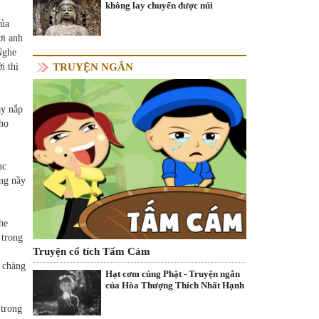
không lay chuyển được núi
của
ơi anh
Nghe
TRUYỆN NGẮN
i thị
ạy nắp
 họ
ục
ang nầy
he
 trong
Truyện cổ tích Tấm Cám
h chàng
Hạt cơm cúng Phật - Truyện ngắn
của Hòa Thượng Thích Nhất Hạnh
 trong