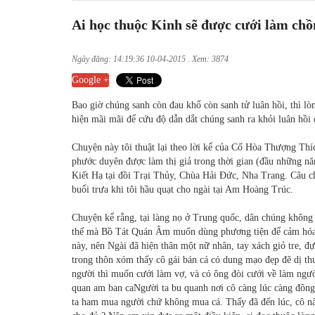
Ai học thuộc Kinh sẽ được cưới làm chồ
Ngày đăng: 14:19:36 10-04-2015 . Xem: 3874
Google +
Bao giờ chúng sanh còn đau khổ còn sanh tử luân hồi, thì l
hiện mãi mãi để cứu độ dẫn dắt chúng sanh ra khỏi luân hồi
Chuyện này tôi thuật lại theo lời kể của Cố Hòa Thượng Th
phước duyên được làm thị giả trong thời gian (đầu những n
Kiết Hạ tại đồi Trại Thủy, Chùa Hải Đức, Nha Trang. Câu 
buổi trưa khi tôi hầu quạt cho ngài tại Am Hoàng Trúc.
Chuyện kể rằng, tại làng nọ ở Trung quốc, dân chúng không t
thế mà Bồ Tát Quán Âm muốn dùng phương tiện để cảm hóa 
này, nên Ngài đã hiện thân một nữ nhân, tay xách giỏ tre, 
trong thôn xóm thấy cô gái bán cá có dung mạo đẹp đẽ dị th
người thì muốn cưới làm vợ, và có ông đòi cưới về làm ngư
quan am ban caNgười ta bu quanh nơi cô càng lúc càng đông,
ta ham mua người chứ không mua cá. Thấy đã đến lúc, cô nà